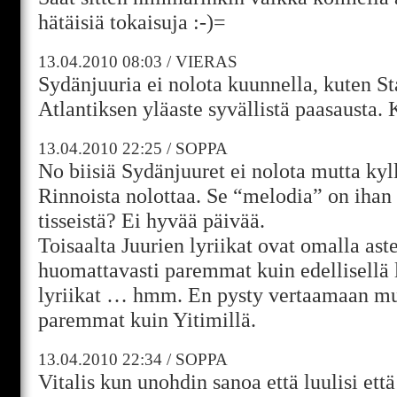
hätäisiä tokaisuja :-)=
13.04.2010
08:03
/
VIERAS
Sydänjuuria ei nolota kuunnella, kuten 
Atlantiksen yläaste syvällistä paasausta. 
13.04.2010
22:25
/
SOPPA
No biisiä Sydänjuuret ei nolota mutta ky
Rinnoista nolottaa. Se “melodia” on ihan 
tisseistä? Ei hyvää päivää.
Toisaalta Juurien lyriikat ovat omalla ast
huomattavasti paremmat kuin edellisellä l
lyriikat … hmm. En pysty vertaamaan mu
paremmat kuin Yitimillä.
13.04.2010
22:34
/
SOPPA
Vitalis kun unohdin sanoa että luulisi e