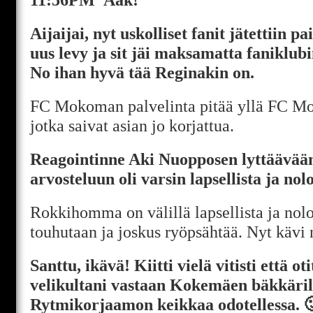
Aijaijai, nyt uskolliset fanit jätettiin pa
uus levy ja sit jäi maksamatta faniklub
No ihan hyvä tää Reginakin on.
FC Mokoman palvelinta pitää yllä FC M
jotka saivat asian jo korjattua.
Reagointinne Aki Nuopposen lyttäävää
arvosteluun oli varsin lapsellista ja nol
Rokkihomma on välillä lapsellista ja nol
touhutaan ja joskus ryöpsähtää. Nyt kävi 
Santtu, ikävä! Kiitti vielä vitisti että ot
velikultani vastaan Kokemäen bäkkäril
Rytmikorjaamon keikkaa odotellessa. 