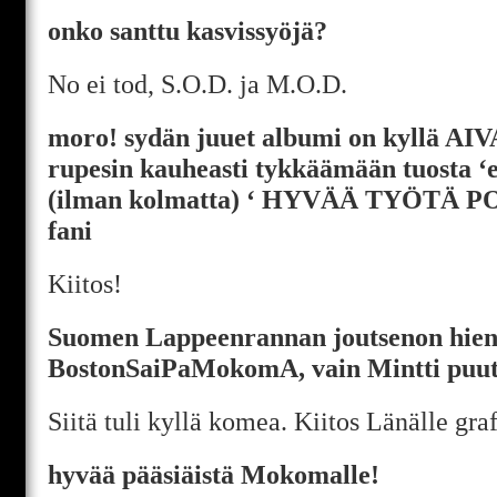
onko santtu kasvissyöjä?
No ei tod, S.O.D. ja M.O.D.
moro! sydän juuet albumi on kyllä AIV
rupesin kauheasti tykkäämään tuosta ‘e
(ilman kolmatta) ‘ HYVÄÄ TYÖTÄ P
fani
Kiitos!
Suomen Lappeenrannan joutsenon hieno
BostonSaiPaMokomA, vain Mintti pu
Siitä tuli kyllä komea. Kiitos Länälle graf
hyvää pääsiäistä Mokomalle!