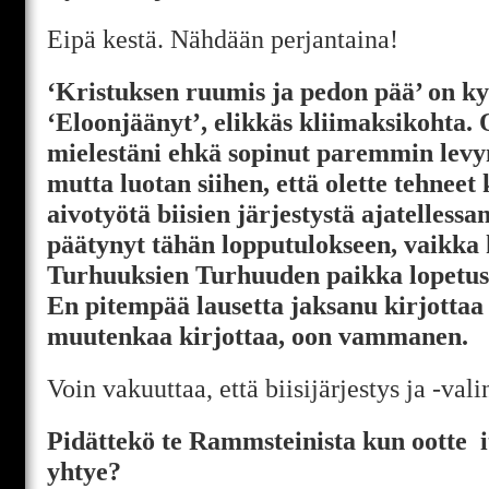
Eipä kestä. Nähdään perjantaina!
‘Kristuksen ruumis ja pedon pää’ on ky
‘Eloonjäänyt’, elikkäs kliimaksikohta. 
mielestäni ehkä sopinut paremmin levy
mutta luotan siihen, että olette tehneet
aivotyötä biisien järjestystä ajatellessa
päätynyt tähän lopputulokseen, vaikka 
Turhuuksien Turhuuden paikka lopetusb
En pitempää lausetta jaksanu kirjottaa 
muutenkaa kirjottaa, oon vammanen.
Voin vakuuttaa, että biisijärjestys ja -vali
Pidättekö te Rammsteinista kun ootte 
yhtye?