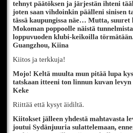
tehnyt päätöksen ja järjestän ihteni tääl
joten saan vihdoinkin päälleni sinisen t
tässä kaupungissa näe… Mutta, suuret 
Mokoman poppoolle näistä tunnelmista
loppuvuoden klubi-keikoilla törmätää
Guangzhou, Kiina
Kiitos ja terkkuja!
Mojo! Keltä muulta mun pitää lupa kysy
tatskaan itteeni ton linnun kuvan levyn
Keke
Riittää että kysyt äidiltä.
Kiitokset jälleen yhdestä mahtavasta le
joutui Sydänjuuria sulattelemaan, enne