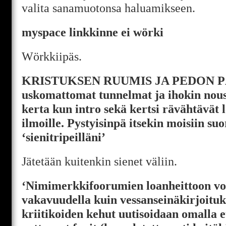
valita sanamuotonsa haluamikseen.
myspace linkkinne ei wörki
Wörkkiipäs.
KRISTUKSEN RUUMIS JA PEDON PÄ
uskomattomat tunnelmat ja ihokin nouse
kerta kun intro sekä kertsi rävähtävät
ilmoille. Pystyisinpä itsekin moisiin suo
‘sienitripeilläni’
Jätetään kuitenkin sienet väliin.
‘Nimimerkkifoorumien loanheittoon vo
vakavuudella kuin vessanseinäkirjoituks
kriitikoiden kehut uutisoidaan omalla e