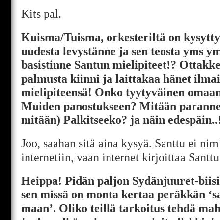
Kits pal.
Kuisma/Tuisma, orkesteriltä on kysytty 
uudesta levystänne ja sen teosta yms y
basistinne Santun mielipiteet!? Ottakke
palmusta kiinni ja laittakaa hänet ilm
mielipiteensä! Onko tyytyväinen omaa
Muiden panostukseen? Mitään parannet
mitään) Palkitseeko? ja näin edespäin..
Joo, saahan sitä aina kysyä. Santtu ei nimi
internetiin, vaan internet kirjoittaa Santt
Heippa! Pidän paljon Sydänjuuret-biis
sen missä on monta kertaa peräkkän ‘sain
maan’. Oliko teillä tarkoitus tehdä mahd