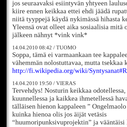
jos seuraavaksi esiintyvän yhtyeen lauluso
kiire ennen keikkaa ettei ehdi jäädä rupa
niitä tyyppejä käydä nykimässä hihasta k
Yleensä ovat olleet aika sosiaalisia mitä 
jälkeen nähnyt *vink vink*
14.04.2010
08:42
/
TUOMO
Soppa, tämä ei varmaankaan tee kappale
vähemmän nolostuttavaa, mutta tsekkaa k
http://fi.wikipedia.org/wiki/Syntysanat
14.04.2010
19:50
/
VIERAS
Tervehdys! Nosturin keikkaa odotellessa,
kuunnellessa ja kaikkea ihmetellessä hava
tälläisen hienon kappaleen ” Ongelmaolo ” 
kuinka hienoa olis jos äijät vetäsis
“huumoripunksivuprojektin” ja vääntäisi l