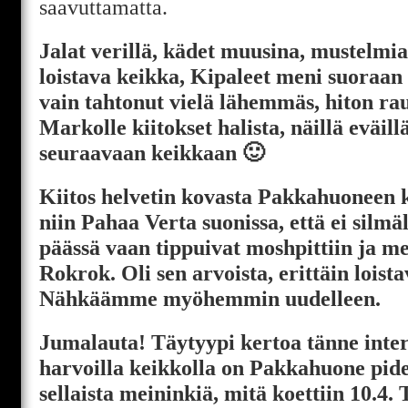
saavuttamatta.
Jalat verillä, kädet muusina, mustelmia
loistava keikka, Kipaleet meni suoraan
vain tahtonut vielä lähemmäs, hiton raut
Markolle kiitokset halista, näillä eväill
seuraavaan keikkaan 🙂
Kiitos helvetin kovasta Pakkahuoneen ke
niin Pahaa Verta suonissa, että ei silmä
päässä vaan tippuivat moshpittiin ja me
Rokrok. Oli sen arvoista, erittäin loist
Nähkäämme myöhemmin uudelleen.
Jumalauta! Täytyypi kertoa tänne intern
harvoilla keikkolla on Pakkahuone pidel
sellaista meininkiä, mitä koettiin 10.4. T