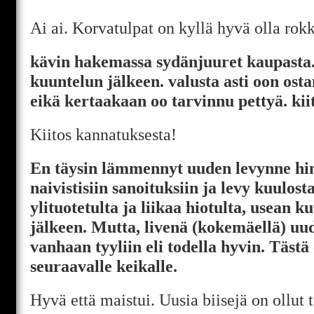
Ai ai. Korvatulpat on kyllä hyvä olla rok
kävin hakemassa sydänjuuret kaupasta. t
kuuntelun jälkeen. valusta asti oon osta
eikä kertaakaan oo tarvinnu pettyä. kiit
Kiitos kannatuksesta!
En täysin lämmennyt uuden levynne hi
naivistisiin sanoituksiin ja levy kuulos
ylituotetulta ja liikaa hiotulta, usean 
jälkeen. Mutta, livenä (kokemäellä) uude
vanhaan tyyliin eli todella hyvin. Tästä
seuraavalle keikalle.
Hyvä että maistui. Uusia biisejä on ollut t