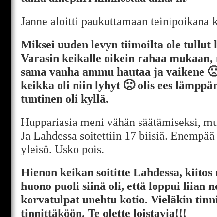
Janne aloitti paukuttamaan teinipoikana ko
Miksei uuden levyn tiimoilta ole tullut
Varasin keikalle oikein rahaa mukaan, m
sama vanha ammu hautaa ja vaikene 🙁
keikka oli niin lyhyt 🙁 olis ees lämppä
tuntinen oli kyllä.
Huppariasia meni vähän säätämiseksi, m
Ja Lahdessa soitettiin 17 biisiä. Enempää 
yleisö. Usko pois.
Hienon keikan soititte Lahdessa, kiitos
huono puoli siinä oli, että loppui liian n
korvatulpat unehtu kotio. Vieläkin tinn
tinnittäköön. Te olette loistavia!!!