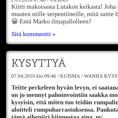
Kiitti makoisasta Lutakon keikasta! Joha 
muuten niille serpentiineille, mitä saitte
😀 Entä Marko ilmapallolleen?
Jätä kommentti »
KYSYTTYÄ
07.04.2010
klo 09:46
/
KUISMA
/
WANHA KYSY
Teitte perkeleen hyvän levyn, ei saatan
on jo mennyt pahoinvointiin saakka mo
kysyisin, että miten tuo teidän rumpali
aloitteli rumpuharrastuksensa. Paukutan
tämä aihepiiri kiinnostaa aina. m/