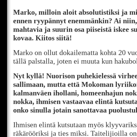
Marko, milloin aloit absolutistiksi ja mi
ennen ryypännyt enemmänkin? Ai niin, 
mahtavia ja suurin osa piiseistä iskee 
kovaa. Kiitos siitä!
Marko on ollut dokailematta kohta 20 vuo
tällä palstalla, joten ei muuta kun hakub
Nyt kyllä! Nuorison puhekielessä virhee
sallimaan, mutta että Mokoman lyriiko
kalmanväen ihollani, homeenhajun noka
nokka, ihmisen vastaavaa elintä kutsut
onko sinulla jotain sanottavaa puolustu
Ihmisen elintä kutsutaan myös klyyvariksi
räkärööriksi ja ties miksi. Taitelijioilla o