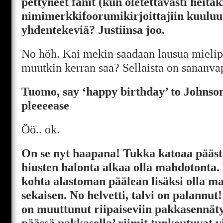
pettyneet fanit (kun oletettavasti heitä
nimimerkkifoorumikirjoittajiin kuuluu)
yhdentekeviä? Justiinsa joo.
No höh. Kai mekin saadaan lausua mielipi
muutkin kerran saa? Sellaista on sananva
Tuomo, say ‘happy birthday’ to Johnso
pleeeease
Öö.. ok.
On se nyt haapana! Tukka katoaa päästä
hiusten halonta alkaa olla mahdotonta
kohta alastoman päälean lisäksi olla m
sekaisen. No helvetti, talvi on palannu
on muuttunut riipaiseviin pakkasennäty
päässä pakkasella’ riimit tunkeutuvat 