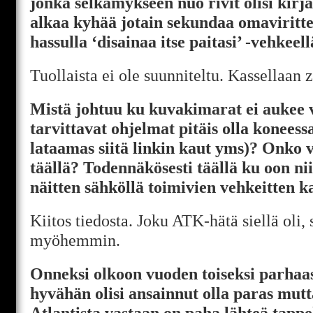
jonka selkämykseen nuo rivit olisi kirja
alkaa kyhää jotain sekundaa omavirittei
hassulla ‘disainaa itse paitasi’ -vehkeell
Tuollaista ei ole suunniteltu. Kassellaan 
Mistä johtuu ku kuvakimarat ei aukee 
tarvittavat ohjelmat pitäis olla konees
lataamas siitä linkin kaut yms)? Onko vi
täällä? Todennäkösesti täällä ku oon ni
näitten sähköllä toimivien vehkeitten 
Kiitos tiedosta. Joku ATK-hätä siellä oli, 
myöhemmin.
Onneksi olkoon vuoden toiseksi parhaa
hyvähän olisi ansainnut olla paras mut
Atlantista vastaan on paha lähteä tapp