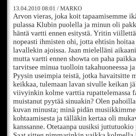
13.04.2010
08:01
/
MARKO
Arvon vieras, joka koit tapaamisemme ikä
pulassa Klubin puolella ja minun oli pak
häntä vartti ennen esitystä. Yritin viille
nopeasti ihmisten ohi, jotta ehtisin hoitaa 
lavallekin ajoissa. Jaan mielelläni aikaan
mutta vartti ennen showta on paha paikka,
tarvitsee minua tuolloin takahuoneessa ja
Pyysin useimpia teistä, jotka havaitsitte 
keikkaa, tulemaan lavan sivulle keikan jä
viivyinkin kolme varttia rupattelemassa 
muistanut pyytää sinuakin? Olen pahoillani
kuvan minusta; minä pidän musiikkimme
kohtaamisesta ja tälläkin kertaa oli muka
kanssanne. Otetaanpa uusiksi juttutuokio
Saat sitten nimmarinkin vaikka kolmella