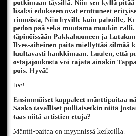
potkimaan täysillä. Niin sen kyllä pitää
lisäksi edukseen ovat erottuneet erityis
rinnoista, Niin hyville kuin pahoille, K
pedon pää sekä muutama muukin ralli. 
täpinöissään Pakkahuoneen ja Lutakon 
Ilves-aiheinen paita miellyttää silmää k
luultavasti hankkimaan. Luulen, että po
ostajajoukosta voi rajata ainakin Tapp
pois. Hyvä!
Jee!
Ensimmäiset kappaleet mänttipaitaa n
Saako tavalliset pulliaisetkin niitä jos
taas niitä artistien etuja?
Mäntti-paitaa on myynnissä keikoilla.