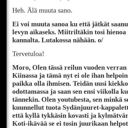
Heh. Älä muuta sano.
Ei voi muuta sanoa ku että jätkät saan
levyn aikaseks. Miitriltäkin tosi hienoa
kannalta. Lutakossa nähään. o/
Tervetuloa!
Moro, Olen tässä reilun vuoden verran n
Kiinassa ja tämä nyt ei ole ihan helpoi
paikka olla ihmisen. Teidän uusi kiekk
odottamassa ja saan sen ensi viikolla k
tännekin. Olen youtubesta, sen minkä se
kuunnellut tuota Sydänjuuret-kappalett
että kyllä tykkäsin kovasti ja kylmätvä
Koti-ikävää se ei tosin juurikaan help