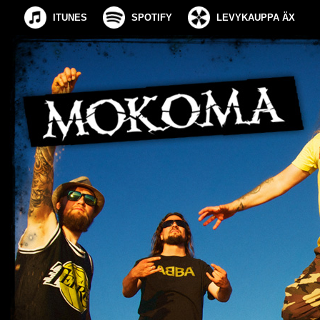
ITUNES
SPOTIFY
LEVYKAUPPA ÄX