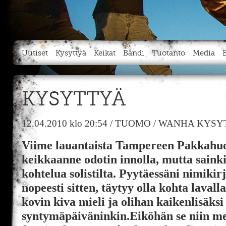
Uutiset
Kysyttyä
Keikat
Bändi
Tuotanto
Media
KYSYTTYÄ
12.04.2010
klo 20:54
/
TUOMO
/
WANHA KYSY
Viime lauantaista Tampereen Pakkahuo
keikkaanne odotin innolla, mutta saink
kohtelua solistilta. Pyytäessäni nimikirj
nopeesti sitten, täytyy olla kohta laval
kovin kiva mieli ja olihan kaikenlisäksi
syntymäpäiväninkin.Eiköhän se niin me