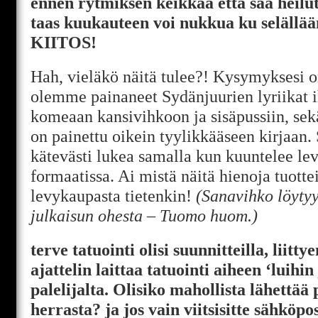
ennen rytmiksen keikkaa että saa heilut
taas kuukauteen voi nukkua ku selällä
KIITOS!
Hah, vieläkö näitä tulee?! Kysymyksesi on
olemme painaneet Sydänjuurien lyriikat 
komeaan kansivihkoon ja sisäpussiin, sekä
on painettu oikein tyylikkääseen kirjaan. S
kätevästi lukea samalla kun kuuntelee l
formaatissa. Ai mistä näitä hienoja tuotte
levykaupasta tietenkin!
(Sanavihko löyty
julkaisun ohesta – Tuomo huom.)
terve tatuointi olisi suunnitteilla, lii
ajattelin laittaa tatuointi aiheen ‘luihi
palelijalta. Olisiko mahollista lähettää
herrasta? ja jos vain viitsisitte sähköpos