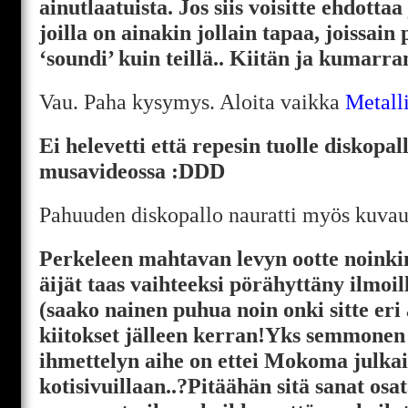
ainutlaatuista. Jos siis voisitte ehdotta
joilla on ainakin jollain tapaa, joissai
‘soundi’ kuin teillä.. Kiitän ja kumarra
Vau. Paha kysymys. Aloita vaikka
Metall
Ei helevetti että repesin tuolle diskopal
musavideossa :DDD
Pahuuden diskopallo nauratti myös kuvau
Perkeleen mahtavan levyn ootte noinki
äijät taas vaihteeksi pörähyttäny ilm
(saako nainen puhua noin onki sitte eri 
kiitokset jälleen kerran!Yks semmonen
ihmettelyn aihe on ettei Mokoma julkai
kotisivuillaan..?Pitäähän sitä sanat osat