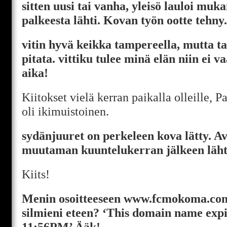
sitten uusi tai vanha, yleisö lauloi muk
palkeesta lähti. Kovan työn ootte tehny.
vitin hyvä keikka tampereella, mutta ta
pitata. vittiku tulee minä elän niin ei v
aika!
Kiitokset vielä kerran paikalla olleille,
oli ikimuistoinen.
sydänjuuret on perkeleen kova lätty. Av
muutaman kuuntelukerran jälkeen läht
Kiits!
Menin osoitteeseen www.fcmokoma.com
silmieni eteen? ‘This domain name exp
11:56PM’ Ääk!