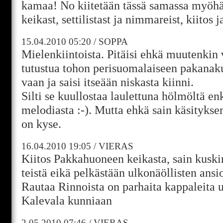
kamaa! No kiitetään tässä samassa myöhä
keikast, settilistast ja nimmareist, kiitos 
15.04.2010
05:20
/
SOPPA
Mielenkiintoista. Pitäisi ehkä muutenki
tutustua tohon perisuomalaiseen pakanakul
vaan ja saisi itseään niskasta kiinni.
Silti se kuullostaa laulettuna hölmöltä en
melodiasta :-). Mutta ehkä sain käsityksen
on kyse.
16.04.2010
19:05
/
VIERAS
Kiitos Pakkahuoneen keikasta, sain kusk
teistä eikä pelkästään ulkonäöllisten ansi
Rautaa Rinnoista on parhaita kappaleita u
Kalevala kunniaan
2.05.2010
07:46
/
VIERAS