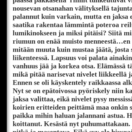
nousevan otsanahan välityksellä tajunt
palannut kuin varkain, mutta en jaksa 
saatika rakentaa lämmintä poteroa rei
lumikinokseen ja miksi pitäisi? Siitä mi
riumun on enää muisto menneestä…en n
mitään muuta kuin mustaa jäätä, josta 
liikenteessä. Lapsuus voi palata ainakin
vanhuus jää ja korkea otsa. Elämässä tä
mikä pitää narisevat nivelet liikkeellä 
Ennen se oli käyskentely raikkaassa al
Nyt se on epätoivossa pyöriskely niin k
jaksa valittaa, eikä nivelet pysy messis
koirien eritteiden peittämä maa onkin 
paikka mihin haluan jalannani astua. H
koittanut. Kesästä nyt puhumattakaan. 
pitkä ja masentava. Eikä syy ole hiusra