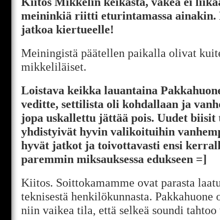
Kiitos Mikkelin keikasta, väkeä ei liika
meininkiä riitti eturintamassa ainakin
jatkoa kiertueelle!
Meiningistä päätellen paikalla olivat kuit
mikkeliläiset.
Loistava keikka lauantaina Pakkahuone
veditte, settilista oli kohdallaan ja van
jopa uskallettu jättää pois. Uudet biisit
yhdistyivät hyvin valikoituihin vanhem
hyvät jatkot ja toivottavasti ensi kerral
paremmin miksauksessa edukseen =]
Kiitos. Soittokamamme ovat parasta laat
teknisestä henkilökunnasta. Pakkahuone o
niin vaikea tila, että selkeä soundi tahtoo