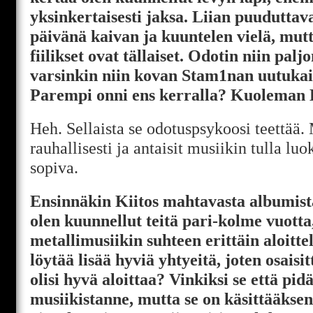
yksinkertaisesti jaksa. Liian puuduttav
päivänä kaivan ja kuuntelen vielä, mut
fiilikset ovat tällaiset. Odotin niin pa
varsinkin niin kovan Stam1nan uutukai
Parempi onni ens kerralla? Kuoleman 
Heh. Sellaista se odotuspsykoosi teettää. M
rauhallisesti ja antaisit musiikin tulla lu
sopiva.
Ensinnäkin Kiitos mahtavasta albumista
olen kuunnellut teitä pari-kolme vuott
metallimusiikin suhteen erittäin aloitte
löytää lisää hyviä yhtyeitä, joten osaisi
olisi hyvä aloittaa? Vinkiksi se että pid
musiikistanne, mutta se on käsittääksen