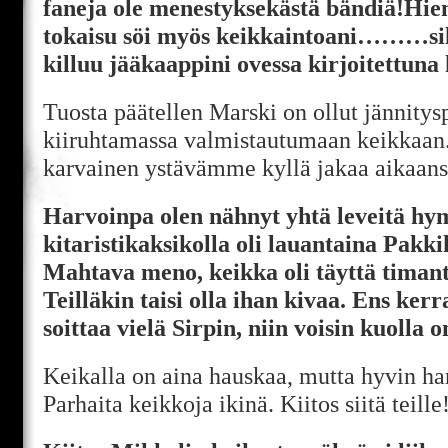
faneja ole menestyksekästä bändiä!Hie
tokaisu söi myös keikkaintoani………silt
killuu jääkaappini ovessa kirjoitettuna
Tuosta päätellen Marski on ollut jännitys
kiiruhtamassa valmistautumaan keikkaan
karvainen ystävämme kyllä jakaa aikaansa
Harvoinpa olen nähnyt yhtä leveitä hym
kitaristikaksikolla oli lauantaina Pakki
Mahtava meno, keikka oli täyttä timant
Teilläkin taisi olla ihan kivaa. Ens kerra
soittaa vielä Sirpin, niin voisin kuolla o
Keikalla on aina hauskaa, mutta hyvin ha
Parhaita keikkoja ikinä. Kiitos siitä teille