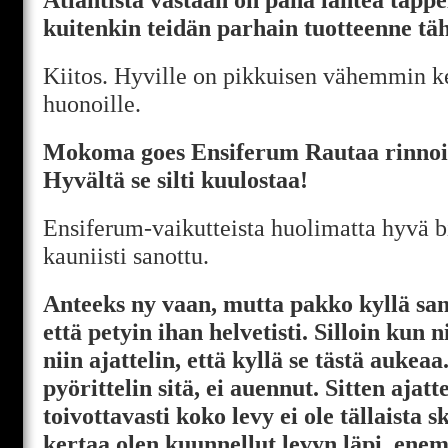
kuitenkin teidän parhain tuotteenne täh
Kiitos. Hyville on pikkuisen vähemmin ke
huonoille.
Mokoma goes Ensiferum Rautaa rinnois
Hyvältä se silti kuulostaa!
Ensiferum-vaikutteista huolimatta hyvä bi
kauniisti sanottu.
Anteeks ny vaan, mutta pakko kyllä sa
että petyin ihan helvetisti. Silloin kun ni
niin ajattelin, että kyllä se tästä auke
pyörittelin sitä, ei auennut. Sitten ajatte
toivottavasti koko levy ei ole tällaista s
kertaa olen kuunnellut levyn läpi, ene