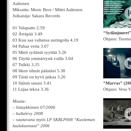
Aaltonen
Miksattu: Music Bros / Miitri Aaltonen
Julkaisija: Sakara Records
01 Valapatto 2.59
“Sydänjuuret”
02 Ärräpää 3.49
Ohjaus: Tuomo
03 Kuu saa valtansa auringolta 4.19
04 Pahaa verta 3.07
05 Mieli sydäntä syyttää 3.26
06 Täyttä ymmärrystä vailla 3.04
07 Tulkki 3.35
08 Itken silmät päästäni 5.38
09 Tästä on hyvä jatkaa 3.26
10 Säästä sanasi 3.41
“Marras” (20
11 Lujaa tekoa 3.36
Ohjaus: Vesa V
Muuta:
– listaykkönen 07/2006
– kultalevy 2008
– saatavana myös LP SKRLP008 “Kuoleman
laulukunnaat” 2006