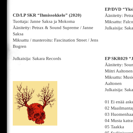
EP/DVD “Yksi
CD/LP SKR “Ihmissokkelo” (2020)
Äänitetty: Petr
Tuottaja: Janne Saksa ja Mokoma
Miksattu: Falco
Äänitetty: Petrax & Sound Supreme / Janne
Julkaisija: Sak
Saksa
Miksattu / masteroitu: Fascination Street / Jens
Bogren
Julkaisija: Sakara Records
EP SKR029 “Ju
Äänitetty: Sou
Miitri Aaltonen
Miksattu: Music
Aaltonen
Julkaisija: Sak
01 Ei enää ask
02 Maailmanta
03 Huomenha
04 Musta katra
05 Taakka