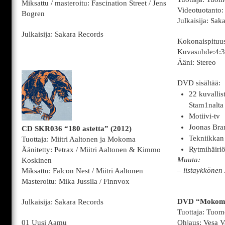
Miksattu / masteroitu: Fascination Street / Jens
Videotuotanto
Bogren
Julkaisija: Sak
Julkaisija: Sakara Records
Kokonaispituu
Kuvasuhde:4:3
Ääni: Stereo
DVD sisältää:
22 kuvallis
Stam1nalta 
Motiivi-tv
Joonas Bra
CD SKR036 “180 astetta” (2012)
Tekniikkan 
Tuottaja: Miitri Aaltonen ja Mokoma
Rytmihäiriö
Äänitetty: Petrax / Miitri Aaltonen & Kimmo
Muuta:
Koskinen
– listaykkönen
Miksattu: Falcon Nest / Miitri Aaltonen
Masteroitu: Mika Jussila / Finnvox
DVD “Mokoma
Julkaisija: Sakara Records
Tuottaja: Tuo
01 Uusi Aamu
Ohjaus: Vesa V