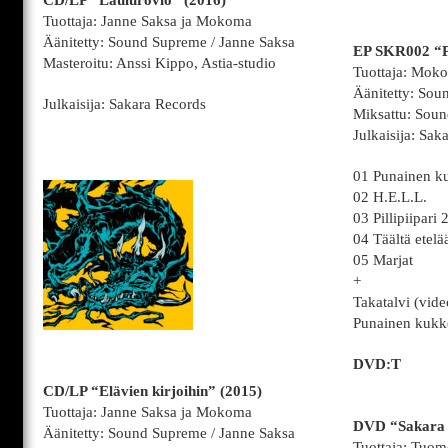
CD/LP “Laulurovio” (2016)
Tuottaja: Janne Saksa ja Mokoma
Äänitetty: Sound Supreme / Janne Saksa
EP SKR002 “P
Masteroitu: Anssi Kippo, Astia-studio
Tuottaja: Mok
Äänitetty: Sou
Julkaisija: Sakara Records
Miksattu: Soun
Julkaisija: Sak
01 Punainen k
02 H.E.L.L.
03 Pillipiipari
04 Täältä etelä
05 Marjat
+
Takatalvi (vide
Punainen kukk
DVD:T
CD/LP “Elävien kirjoihin” (2015)
Tuottaja: Janne Saksa ja Mokoma
DVD “Sakara 
Äänitetty: Sound Supreme / Janne Saksa
Tuottaja: Tuo