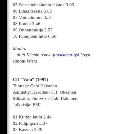
05 Seitsemän sinetin takana 3.03
06 Lihaa/terästä 5.05
07 Voimahuone 3.31
08 Ranka 3.46
09 Onnenonkija 2.57
10 Pimeyden liitto 6.50
Muuta:
– Antti Klemin osuva
prosemma-työ
levyn
sanoituksista
CD “Valu” (1999)
Tuottaja: Gabi Hakanen
Äänitetty: Herodes / T.T. Oksanen
Miksattu: Finnvox / Gabi Hakanen
Julkaisija: EMI
01 Kurjen laulu 2.44
02 Pillipiipari 3.37
03 Kasvan 3.29