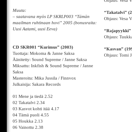
Ohjaus: Vesa V
Muuta:
“Takatalvi” (
– saatavana myös LP SKRLP003 “Tämän
Ohjaus: Vesa V
maailman ruhtinaan hovi” 2005 (bonusraita:
Uusi Aatami, uusi Eeva)
“Rajapyykki” 
Ohjaus: Tuuk
CD SKR001 “Kurimus” (2003)
“Kasvan” (19
Tuottaja: Mokoma & Janne Saksa
Ohjaus: Tomi J
Äänitetty: Sound Supreme / Janne Saksa
Miksattu: Inkfish & Sound Supreme / Janne
Saksa
Masteroitu: Mika Jussila / Finnvox
Julkaisija: Sakara Records
01 Mene ja tiedä 2.52
02 Takatalvi 2.34
03 Kasvot kohti itää 4.17
04 Tämä puoli 4.55
05 Houkka 2.13
06 Vainottu 2.38