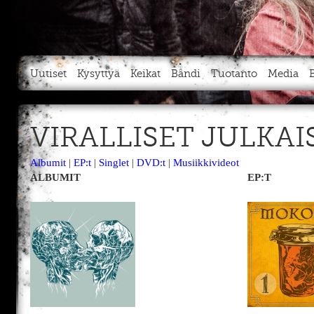
Uutiset
Kysyttyä
Keikat
Bändi
Tuotanto
Media
VIRALLISET JULKAI
Albumit
|
EP:t
|
Singlet
|
DVD:t
|
Musiikkivideot
ALBUMIT
EP:T