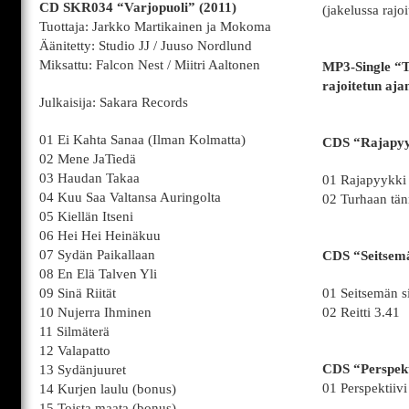
CD SKR034 “Varjopuoli” (2011)
(jakelussa rajoi
Tuottaja: Jarkko Martikainen ja Mokoma
Äänitetty: Studio JJ / Juuso Nordlund
Miksattu: Falcon Nest / Miitri Aaltonen
MP3-Single “T
rajoitetun aja
Julkaisija: Sakara Records
01 Ei Kahta Sanaa (Ilman Kolmatta)
CDS “Rajapyy
02 Mene JaTiedä
03 Haudan Takaa
01 Rajapyykki
04 Kuu Saa Valtansa Auringolta
02 Turhaan tänn
05 Kiellän Itseni
06 Hei Hei Heinäkuu
07 Sydän Paikallaan
CDS “Seitsemä
08 En Elä Talven Yli
09 Sinä Riität
01 Seitsemän s
10 Nujerra Ihminen
02 Reitti 3.41
11 Silmäterä
12 Valapatto
CDS “Perspekt
13 Sydänjuuret
01 Perspektiivi
14 Kurjen laulu (bonus)
15 Toista maata (bonus)