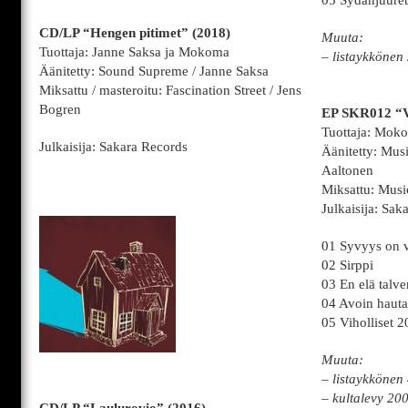
05 Sydänjuuret
CD/LP “Hengen pitimet” (2018)
Muuta:
Tuottaja: Janne Saksa ja Mokoma
– listaykkönen
Äänitetty: Sound Supreme / Janne Saksa
Miksattu / masteroitu: Fascination Street / Jens
Bogren
EP SKR012 “Vi
Tuottaja: Moko
Julkaisija: Sakara Records
Äänitetty: Musi
Aaltonen
Miksattu: Music
Julkaisija: Sak
01 Syvyys on v
02 Sirppi
03 En elä talve
04 Avoin hauta
05 Viholliset 
Muuta:
– listaykköne
– kultalevy 20