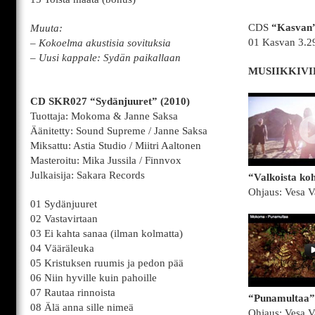
CDS
“Kasvan”
Muuta:
01 Kasvan 3.2
– Kokoelma akustisia sovituksia
– Uusi kappale: Sydän paikallaan
MUSIIKKIV
CD SKR027 “Sydänjuuret” (2010)
Tuottaja: Mokoma & Janne Saksa
Äänitetty: Sound Supreme / Janne Saksa
Miksattu: Astia Studio / Miitri Aaltonen
Masteroitu: Mika Jussila / Finnvox
Julkaisija: Sakara Records
“Valkoista ko
Ohjaus: Vesa V
01 Sydänjuuret
02 Vastavirtaan
03 Ei kahta sanaa (ilman kolmatta)
04 Vääräleuka
05 Kristuksen ruumis ja pedon pää
06 Niin hyville kuin pahoille
07 Rautaa rinnoista
“Punamultaa”
08 Älä anna sille nimeä
Ohjaus: Vesa V