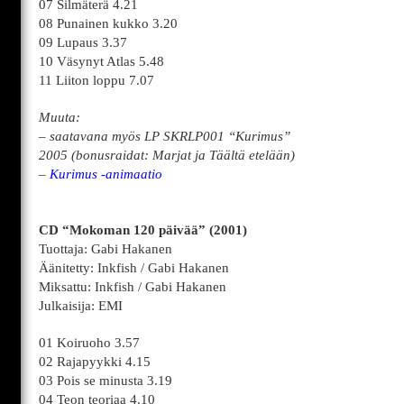
07 Silmäterä 4.21
08 Punainen kukko 3.20
09 Lupaus 3.37
10 Väsynyt Atlas 5.48
11 Liiton loppu 7.07
Muuta:
– saatavana myös LP SKRLP001 “Kurimus”
2005 (bonusraidat: Marjat ja Täältä etelään)
–
Kurimus -animaatio
CD “Mokoman 120 päivää” (2001)
Tuottaja: Gabi Hakanen
Äänitetty: Inkfish / Gabi Hakanen
Miksattu: Inkfish / Gabi Hakanen
Julkaisija: EMI
01 Koiruoho 3.57
02 Rajapyykki 4.15
03 Pois se minusta 3.19
04 Teon teoriaa 4.10