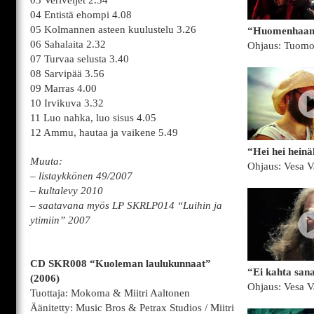
03 Veriveljet 2.54
04 Entistä ehompi 4.08
05 Kolmannen asteen kuulustelu 3.26
“Huomenhaam
06 Sahalaita 2.32
Ohjaus: Tuomo
07 Turvaa selusta 3.40
08 Sarvipää 3.56
09 Marras 4.00
10 Irvikuva 3.32
11 Luo nahka, luo sisus 4.05
12 Ammu, hautaa ja vaikene 5.49
“Hei hei hein
Muuta:
Ohjaus: Vesa V
– listaykkönen 49/2007
– kultalevy 2010
– saatavana myös LP SKRLP014 “Luihin ja
ytimiin” 2007
CD SKR008 “Kuoleman laulukunnaat”
“Ei kahta san
(2006)
Ohjaus: Vesa V
Tuottaja: Mokoma & Miitri Aaltonen
Äänitetty: Music Bros & Petrax Studios / Miitri