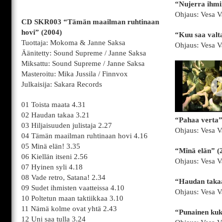
“Nujerra ihmi
Ohjaus: Vesa V
CD SKR003 “Tämän maailman ruhtinaan
hovi” (2004)
“Kuu saa valt
Tuottaja: Mokoma & Janne Saksa
Ohjaus: Vesa V
Äänitetty: Sound Supreme / Janne Saksa
Miksattu: Sound Supreme / Janne Saksa
Masteroitu: Mika Jussila / Finnvox
Julkaisija: Sakara Records
01 Toista maata 4.31
02 Haudan takaa 3.21
“Pahaa verta”
03 Hiljaisuuden julistaja 2.27
Ohjaus: Vesa V
04 Tämän maailman ruhtinaan hovi 4.16
05 Minä elän! 3.35
“Minä elän” (
06 Kiellän itseni 2.56
Ohjaus: Vesa V
07 Hyinen syli 4.18
08 Vade retro, Satana! 2.34
“Haudan taka
09 Sudet ihmisten vaatteissa 4.10
Ohjaus: Vesa V
10 Poltetun maan taktiikkaa 3.10
11 Nämä kolme ovat yhtä 2.43
“Punainen kuk
12 Uni saa tulla 3.24