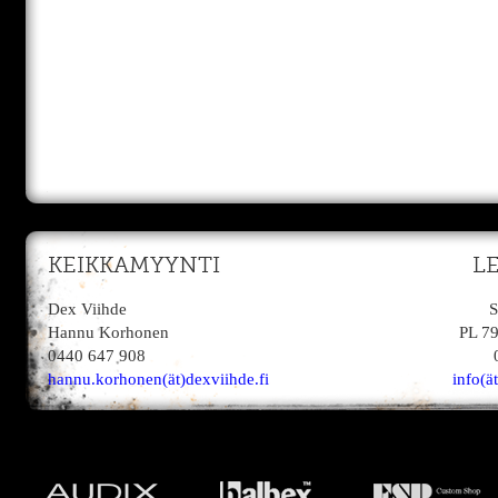
KEIKKAMYYNTI
L
Dex Viihde
S
Hannu Korhonen
PL 7
0440 647 908
hannu.korhonen(ät)dexviihde.fi
info(ä