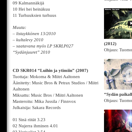
09 Kalmannäkijä
10 Hei hei heinäkuu
11 Turhuuksien turhuus
Muuta:
– listaykkönen 13/2010
– kultalevy 2010
(2012)
– saatavana myös LP SKRLP027
Ohjaus: Tuomo
“Sydänjuuret” 2010
CD SKR014 “Luihin ja ytimiin” (2007)
Tuottaja: Mokoma & Miitri Aaltonen
Äänitetty: Music Bros & Petrax Studios / Miitri
Aaltonen
“Sydän paikal
Miksattu: Music Bros / Miitri Aaltonen
Ohjaus: Tuomo
Masteroitu: Mika Jussila / Finnvox
Julkaisija: Sakara Records
01 Sinä riität 3.23
02 Nujerra ihminen 4.01