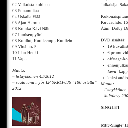
02 Valkoista kohinaa
Julkaisija: Sak
03 Punamultaa
Kokonaispituus
04 Uskalla Elää
Kuvasuhde: 16:
05 Ajan Hermo
Ääni: Dolby Di
06 Kuinka Kävi Näin
07 Ihmisenpyörä
DVD sisältää:
08 Kuollut, Kuolleempi, Kuollein
19 kuvallist
09 Virsi no. 5
10 Illan Henki
6 promovid
11 Vapaa
offstage-ko
ennenjulka
Muuta:
Eeva
-kappa
– listaykkönen 43/2012
kaksi audio
– saatavana myös LP SKRLP036 “180 astetta”
Muuta:
2012
– listaykkönen
– kultalevy 20
SINGLET
MP3-Single”Hil