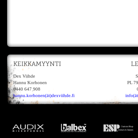
KEIKKAMYYNTI
L
Dex Viihde
S
Hannu Korhonen
PL 7
0440 647 908
hannu.korhonen(ät)dexviihde.fi
info(ä