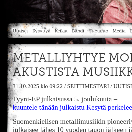
Uutiset
Kysyttyä
Keikat
Bändi
Tuotanto
Media
METALLIYHTYE M
AKUSTISTA MUSIIK
31.10.2025
klo 09:22
/
SEITTIMESTARI
/
UUTIS
Tyyni-EP julkaisussa 5. joulukuuta –
kuuntele tänään julkaistu Kesytä perkelee
Suomenkielisen metallimusiikin pionee
julkaisee lähes 10 vuoden tauon jälkeen j