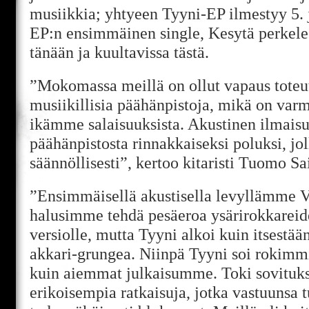
musiikkia; yhtyeen Tyyni-EP ilmestyy 5. 
EP:n ensimmäinen single, Kesytä perkelee
tänään ja kuultavissa tästä.
”Mokomassa meillä on ollut vapaus toteut
musiikillisia päähänpistoja, mikä on varm
ikämme salaisuuksista. Akustinen ilmaisu 
päähänpistosta rinnakkaiseksi poluksi, j
säännöllisesti”, kertoo kitaristi Tuomo S
”Ensimmäisellä akustisella levyllämme V
halusimme tehdä pesäeroa ysärirokkarei
versiolle, mutta Tyyni alkoi kuin itsestää
akkari-grungea. Niinpä Tyyni soi rokim
kuin aiemmat julkaisumme. Toki sovituks
erikoisempia ratkaisuja, jotka vastuunsa t