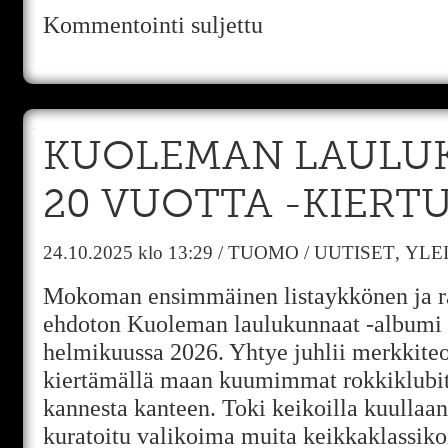
Kommentointi suljettu
KUOLEMAN LAULU
20 VUOTTA -KIERT
24.10.2025
klo 13:29
/
TUOMO
/
UUTISET
,
YLE
Mokoman ensimmäinen listaykkönen ja r
ehdoton Kuoleman laulukunnaat -albumi t
helmikuussa 2026. Yhtye juhlii merkkiteo
kiertämällä maan kuumimmat rokkiklubit 
kannesta kanteen. Toki keikoilla kuullaa
kuratoitu valikoima muita keikkaklassikoi