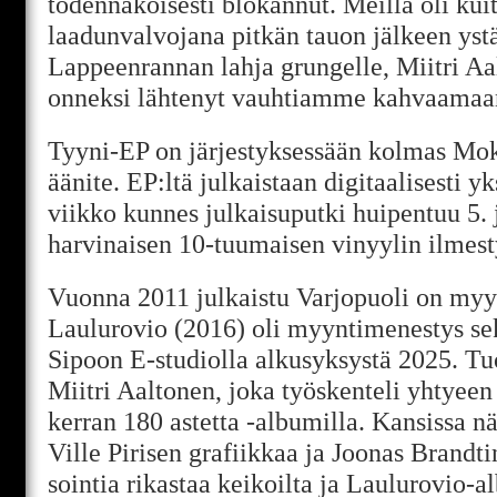
todennäköisesti blokannut. Meillä oli kui
laadunvalvojana pitkän tauon jälkeen ys
Lappeenrannan lahja grungelle, Miitri Aal
onneksi lähtenyt vauhtiamme kahvaamaa
Tyyni-EP on järjestyksessään kolmas Mo
äänite. EP:ltä julkaistaan digitaalisesti y
viikko kunnes julkaisuputki huipentuu 5.
harvinaisen 10-tuumaisen vinyylin ilmes
Vuonna 2011 julkaistu Varjopuoli on myyn
Laulurovio (2016) oli myyntimenestys sek
Sipoon E-studiolla alkusyksystä 2025. Tu
Miitri Aaltonen, joka työskenteli yhtyeen
kerran 180 astetta -albumilla. Kansissa n
Ville Pirisen grafiikkaa ja Joonas Brandt
sointia rikastaa keikoilta ja Laulurovio-a