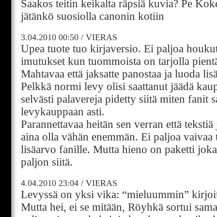
Saakos teitin keikalta räpsiä kuvia? Pe Ko
jätänkö suosiolla canonin kotiin
3.04.2010
00:50
/
VIERAS
Upea tuote tuo kirjaversio. Ei paljoa houkut
imutukset kun tuommoista on tarjolla pient
Mahtavaa että jaksatte panostaa ja luoda lis
Pelkkä normi levy olisi saattanut jäädä kaup
selvästi palavereja pidetty siitä miten fanit 
levykauppaan asti.
Parannettavaa heitän sen verran että tekstiä j
aina olla vähän enemmän. Ei paljoa vaivaa tei
lisäarvo fanille. Mutta hieno on paketti joka
paljon siitä.
4.04.2010
23:04
/
VIERAS
Levyssä on yksi vika: “mieluummin” kirjoite
Mutta hei, ei se mitään, Röyhkä sortui sam