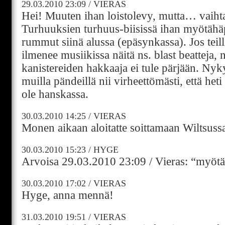
29.03.2010
23:09
/
VIERAS
Hei! Muuten ihan loistolevy, mutta… vaiht
Turhuuksien turhuus-biisissä ihan myötähä
rummut siinä alussa (epäsynkassa). Jos teil
ilmenee musiikissa näitä ns. blast beatteja, n
kanistereiden hakkaaja ei tule pärjään. Nyk
muilla pändeillä nii virheettömästi, että heti
ole hanskassa.
30.03.2010
14:25
/
VIERAS
Monen aikaan aloitatte soittamaan Wiltsussa
30.03.2010
15:23
/
HYGE
Arvoisa 29.03.2010 23:09 / Vieras: “myötä
30.03.2010
17:02
/
VIERAS
Hyge, anna mennä!
31.03.2010
19:51
/
VIERAS