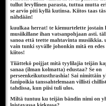
tullut levyllinen parasta, tuttua mutta e
se arvio piti kyllä kutinsa. Kiitos taas täs
nähdään!
kuulkaa herrat! te kiemurtelette jostain 
musiikillane ihan vatsanpohjaan asti. täl
sanoa että teette mahtavinta musiikkia.
vain tunki syvälle johonkin mitä en edes 
kiitos!
Tiiättekö poijjat mitä tyylilajia teijän k
sanaa (ilman kolmatta) edustaa? Se on
perseenkeikutusthrashia! Sai nimittäin 
fanipoikia tanssahtelemaan villisti chilli
tahdissa, kun piisi tuli ulos.
Miltä tuntuu ku teijän bändin nimi on 
loistavassa kiekossa?