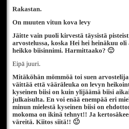
Rakastan.
On muuten vitun kova levy
Jäitte vain puoli kirvestä täysistä pistei
arvostelussa, koska Hei hei heinäkuu oli 
heikko biisinnimi. Harmittaako? 🙂
Eipä juuri.
Mitäköhän mömmöä toi suen arvostelija
väittää että vääräleuka on levyn heikoint
kyseinen biisi on kuin ylijäämä biisi aik
julkaisulta. En voi enää enempää eri miel
minun mielestä kyseinen biisi on ehdott
mokoma on ikinä tehnyt!! Ja kertosäkees
väreitä. Kiitos siitä!! 🙂