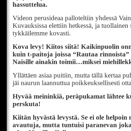
hassuttelua.
Videon perusideaa palloteltiin yhdessä Vai
Kuvauksissa elettiin hetkessä, ja tuollainen si
tykkäilemme kovasti.
Kova levy! Kiitos siitä! Kaikinpuolin on
kuin t-paitoja joissa “Rautaa rinnoista” 
Naisille ainakin toimii…miksei miehillek
Yllättäen asiaa puitiin, mutta tällä kertaa p
jäi naurun laannuttua poikkeuksellisesti ott
Hyvää meininkiä, peräpukamat lähtee ku
perskuta!
Kiitän hyvästä levystä. Se ei ole helpoin
avautuja, mutta tuntuisi paranevan joka