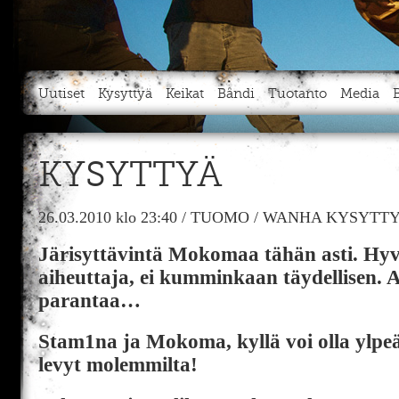
Uutiset
Kysyttyä
Keikat
Bändi
Tuotanto
Media
KYSYTTYÄ
26.03.2010
klo 23:40
/
TUOMO
/
WANHA KYSYTTY
Järisyttävintä Mokomaa tähän asti. Hy
aiheuttaja, ei kumminkaan täydellisen. 
parantaa…
Stam1na ja Mokoma, kyllä voi olla ylpeä 
levyt molemmilta!