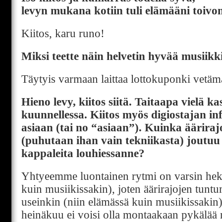
levyn mukana kotiin tuli elämääni toivon
Kiitos, karu runo!
Miksi teette näin helvetin hyvää musiikk
Täytyis varmaan laittaa lottokuponki vetäm
Hieno levy, kiitos siitä. Taitaapa vielä k
kuunnellessa. Kiitos myös digiostajan in
asiaan (tai no “asiaan”). Kuinka äärirajo
(puhutaan ihan vain tekniikasta) jout
kappaleita louhiessanne?
Yhtyeemme luontainen rytmi on varsin hekt
kuin musiikissakin), joten äärirajojen tunt
useinkin (niin elämässä kuin musiikissakin)
heinäkuu ei voisi olla montaakaan pykälä