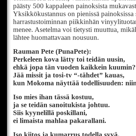
päästy 500 kappaleen painoksista mukavast
Yksikkökustannus on pienissä painoksissa s
harrastustoiminnan piikkinhän vinyylituota
menee. Asetelma voi tietysti muuttua, mikäl
lähtee huomattavaan nousuun.
Rauman Pete (PunaPete):
Perkeleen kova lätty toi teidän uusin,
ehkä jopa tän vuoden kaikkein kuumin?
Jää missit ja tosi-tv “-tähdet” kauas,
kun Mokoma näyttää todellisuuden: niin
Iso mies ihan tässä kostuu,
ja se teidän sanoitukista johtuu.
Siis kyynelillä poskillani,
ei limaista mahlaa pakarallani.
Iso kiitos ja kumarrus todella syvä,