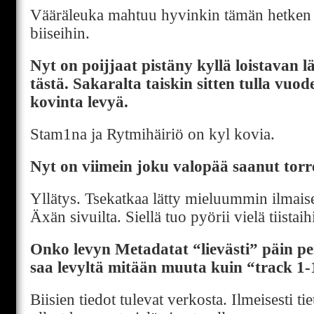
Vääräleuka mahtuu hyvinkin tämän hetke
biiseihin.
Nyt on poijjaat pistäny kyllä loistavan lä
tästä. Sakaralta taiskin sitten tulla vuo
kovinta levyä.
Stam1na ja Rytmihäiriö on kyl kovia.
Nyt on viimein joku valopää saanut torr
Yllätys. Tsekatkaa lätty mieluummin ilmai
Äxän sivuilta. Siellä tuo pyörii vielä tiistaihi
Onko levyn Metadatat “lievästi” päin pe
saa levyltä mitään muuta kuin “track 1-
Biisien tiedot tulevat verkosta. Ilmeisesti ti