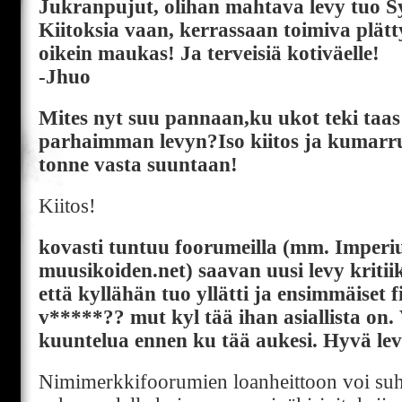
Jukranpujut, olihan mahtava levy tuo S
Kiitoksia vaan, kerrassaan toimiva plätty
oikein maukas! Ja terveisiä kotiväelle!
-Jhuo
Mites nyt suu pannaan,ku ukot teki taa
parhaimman levyn?Iso kiitos ja kumarrus
tonne vasta suuntaan!
Kiitos!
kovasti tuntuu foorumeilla (mm. Imperi
muusikoiden.net) saavan uusi levy kriti
että kyllähän tuo yllätti ja ensimmäiset fii
v*****?? mut kyl tää ihan asiallista on.
kuuntelua ennen ku tää aukesi. Hyvä levy,
Nimimerkkifoorumien loanheittoon voi suh