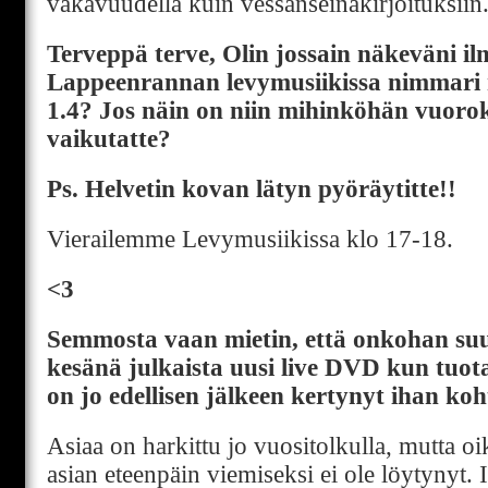
vakavuudella kuin vessanseinäkirjoituksiin
Terveppä terve, Olin jossain näkeväni il
Lappeenrannan levymusiikissa nimmari re
1.4? Jos näin on niin mihinköhän vuorok
vaikutatte?
Ps. Helvetin kovan lätyn pyöräytitte!!
Vierailemme Levymusiikissa klo 17-18.
<3
Semmosta vaan mietin, että onkohan suu
kesänä julkaista uusi live DVD kun tuot
on jo edellisen jälkeen kertynyt ihan koh
Asiaa on harkittu jo vuositolkulla, mutta
asian eteenpäin viemiseksi ei ole löytynyt. I