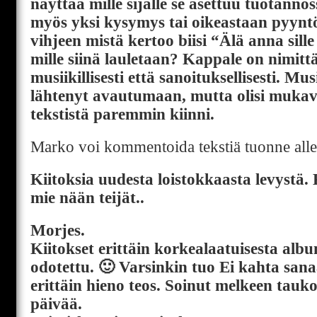
näyttää mille sijalle se asettuu tuotannos
myös yksi kysymys tai oikeastaan pyyntö
vihjeen mistä kertoo biisi “Älä anna sill
mille siinä lauletaan? Kappale on nimitt
musiikillisesti että sanoituksellisesti. Mus
lähtenyt avautumaan, mutta olisi muka
tekstistä paremmin kiinni.
Marko voi kommentoida tekstiä tuonne alle,
Kiitoksia uudesta loistokkaasta levystä. 
mie nään teijät..
Morjes.
Kiitokset erittäin korkealaatuisesta albu
odotettu. 🙂 Varsinkin tuo Ei kahta san
erittäin hieno teos. Soinut melkeen ta
päivää.