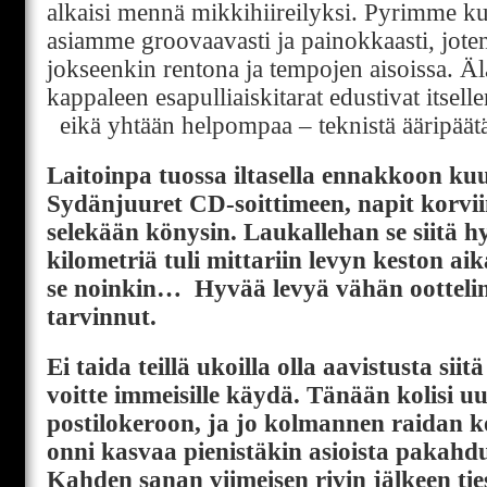
alkaisi mennä mikkihiireilyksi. Pyrimme ku
asiamme groovaavasti ja painokkaasti, jote
jokseenkin rentona ja tempojen aisoissa. Äl
kappaleen esapulliaiskitarat edustivat itsell
eikä yhtään helpompaa – teknistä ääripäät
Laitoinpa tuossa iltasella ennakkoon ku
Sydänjuuret CD-soittimeen, napit korvi
selekään könysin. Laukallehan se siitä h
kilometriä tuli mittariin levyn keston ai
se noinkin… Hyvää levyä vähän oottelin
tarvinnut.
Ei taida teillä ukoilla olla aavistusta siit
voitte immeisille käydä. Tänään kolisi uu
postilokeroon, ja jo kolmannen raidan k
onni kasvaa pienistäkin asioista pakahdu
Kahden sanan viimeisen rivin jälkeen ties