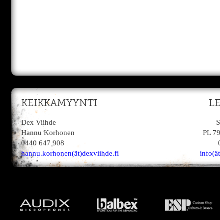
KEIKKAMYYNTI
L
Dex Viihde
S
Hannu Korhonen
PL 7
0440 647 908
hannu.korhonen(ät)dexviihde.fi
info(ä