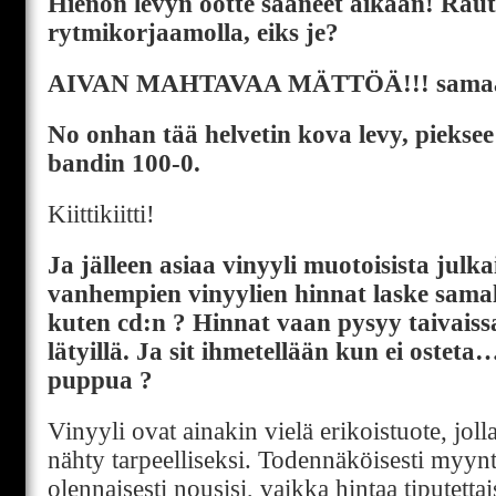
Hienon levyn ootte saaneet aikaan! Raut
rytmikorjaamolla, eiks je?
AIVAN MAHTAVAA MÄTTÖÄ!!! samaan 
No onhan tää helvetin kova levy, pieksee
bandin 100-0.
Kiittikiitti!
Ja jälleen asiaa vinyyli muotoisista julka
vanhempien vinyylien hinnat laske samall
kuten cd:n ? Hinnat vaan pysyy taivaiss
lätyillä. Ja sit ihmetellään kun ei oste
puppua ?
Vinyyli ovat ainakin vielä erikoistuote, joll
nähty tarpeelliseksi. Todennäköisesti myynt
olennaisesti nousisi, vaikka hintaa tiputetta