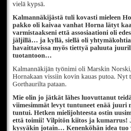
vielä kypsä.
Kalmannäkijästä tuli kovasti mieleen H
pakko oli kaivaa vanhat Horna lätyt ka
varmistaakseni että assosiaationi oli edes
jäljillä… ja kyllä, siellä oli yhtymäkohtia
havaittavissa myös tiettyä paluuta juuril
tuotantoon…
Kalmannäkijän työnimi oli Marskin Norski, 
Hornakaan vissiin kovin kauas putoa. Nyt ti
Gorthaurilta pataan.
Mie olin jo jätkät lähes luovuttanut teid
viimesimmät levyt tuntuneet enää juuri 
tuntui. Hetken mielijohteesta ostin uusi
että toimii! Vilpitön kiitos ja kumarrus! 
kysyäkin jotain… Kenenköhän idea tuo v