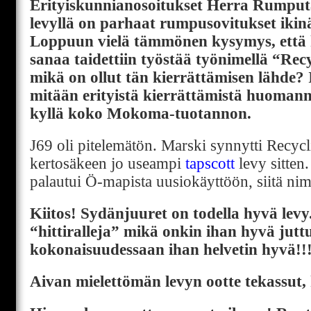
Erityiskunnianosoitukset Herra Rumputai
levyllä on parhaat rumpusovitukset ikin
Loppuun vielä tämmönen kysymys, että 
sanaa taidettiin työstää työnimellä “Recy
mikä on ollut tän kierrättämisen lähde? 
mitään erityistä kierrättämistä huoman
kyllä koko Mokoma-tuotannon.
J69 oli pitelemätön. Marski synnytti Recyc
kertosäkeen jo useampi
tapscott
levy sitten
palautui Ö-mapista uusiokäyttöön, siitä nim
Kiitos! Sydänjuuret on todella hyvä levy.
“hittiralleja” mikä onkin ihan hyvä jutt
kokonaisuudessaan ihan helvetin hyvä!!
Aivan mielettömän levyn ootte tekassut, k