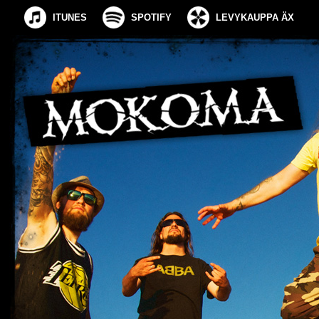
ITUNES
SPOTIFY
LEVYKAUPPA ÄX