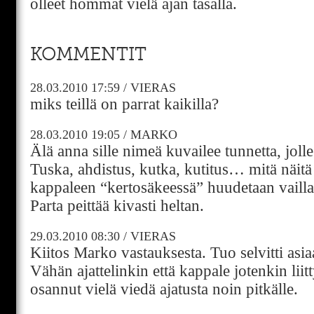
olleet hommat vielä ajan tasalla.
KOMMENTIT
28.03.2010
17:59
/
VIERAS
miks teillä on parrat kaikilla?
28.03.2010
19:05
/
MARKO
Älä anna sille nimeä kuvailee tunnetta, joll
Tuska, ahdistus, kutka, kutitus… mitä näitä
kappaleen “kertosäkeessä” huudetaan vailla
Parta peittää kivasti heltan.
29.03.2010
08:30
/
VIERAS
Kiitos Marko vastauksesta. Tuo selvitti asi
Vähän ajattelinkin että kappale jotenkin liit
osannut vielä viedä ajatusta noin pitkälle.