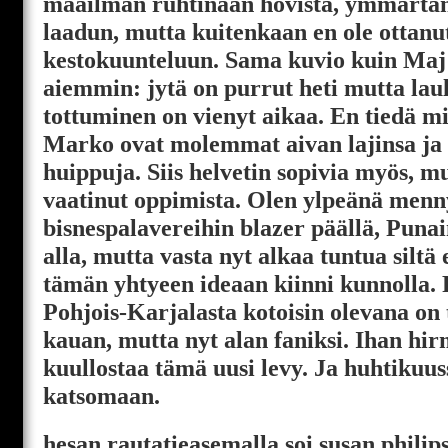
maailman ruhtinaan hovista, ymmärtäny
laadun, mutta kuitenkaan en ole ottanut 
kestokuunteluun. Sama kuvio kuin Maj
aiemmin: jytä on purrut heti mutta laul
tottuminen on vienyt aikaa. En tiedä mi
Marko ovat molemmat aivan lajinsa ja
huippuja. Siis helvetin sopivia myös, mu
vaatinut oppimista. Olen ylpeänä menn
bisnespalavereihin blazer päällä, Puna
alla, mutta vasta nyt alkaa tuntua siltä 
tämän yhtyeen ideaan kiinni kunnolla. 
Pohjois-Karjalasta kotoisin olevana on 
kauan, mutta nyt alan faniksi. Ihan hi
kuullostaa tämä uusi levy. Ja huhtikuu
katsomaan.
hesan rautatieasemalla soi susan philips