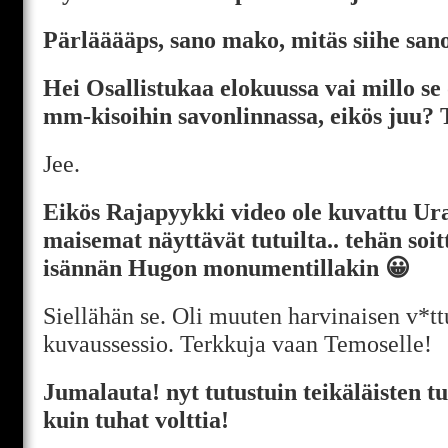
Pärlääääps, sano mako, mitäs siihe san
Hei Osallistukaa elokuussa vai millo se 
mm-kisoihin savonlinnassa, eikös juu?
Jee.
Eikös Rajapyykki video ole kuvattu Ur
maisemat näyttävät tutuilta.. tehän soit
isännän Hugon monumentillakin 😀
Siellähän se. Oli muuten harvinaisen v*t
kuvaussessio. Terkkuja vaan Temoselle!
Jumalauta! nyt tutustuin teikäläisten t
kuin tuhat volttia!