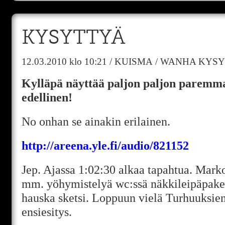
KYSYTTYÄ
12.03.2010
klo 10:21
/
KUISMA
/
WANHA KYSY
Kylläpä näyttää paljon paljon paremmal
edellinen!
No onhan se ainakin erilainen.
http://areena.yle.fi/audio/821152
Jep. Ajassa 1:02:30 alkaa tapahtua. Marko
mm. yöhymistelyä wc:ssä näkkileipäpaket
hauska sketsi. Loppuun vielä Turhuuksie
ensiesitys.