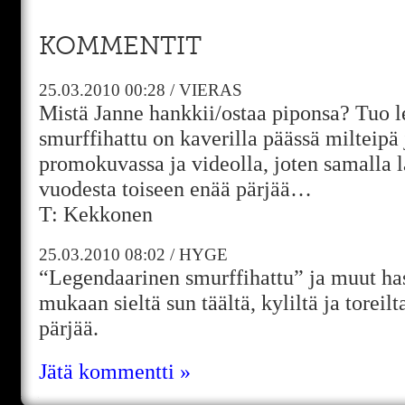
KOMMENTIT
25.03.2010
00:28
/
VIERAS
Mistä Janne hankkii/ostaa piponsa? Tuo 
smurffihattu on kaverilla päässä milteipä
promokuvassa ja videolla, joten samalla l
vuodesta toiseen enää pärjää…
T: Kekkonen
25.03.2010
08:02
/
HYGE
“Legendaarinen smurffihattu” ja muut hass
mukaan sieltä sun täältä, kyliltä ja toreilt
pärjää.
Jätä kommentti »