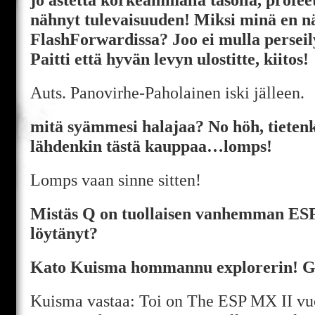
nähnyt tulevaisuuden! Miksi minä en n
FlashForwardissa? Joo ei mulla perseil
Paitti että hyvän levyn ulostitte, kiitos!
Auts. Panovirhe-Paholainen iski jälleen.
mitä syämmesi halajaa? No höh, tieten
lähdenkin tästä kauppaa…lomps!
Lomps vaan sinne sitten!
Mistäs Q on tuollaisen vanhemman ESP
löytänyt?
Kato Kuisma hommannu explorerin! Gi
Kuisma vastaa: Toi on The ESP MX II vuo