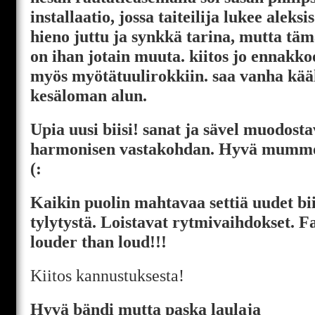
installaatio, jossa taiteilija lukee aleks
hieno juttu ja synkkä tarina, mutta tämä
on ihan jotain muuta. kiitos jo ennakkoon
myös myötätuulirokkiin. saa vanha kä
kesäloman alun.
Upia uusi biisi! sanat ja sävel muodos
harmonisen vastakohdan. Hyvä mummo s
(:
Kaikin puolin mahtavaa settiä uudet bii
tylytystä. Loistavat rytmivaihdokset. Fa
louder than loud!!!
Kiitos kannustuksesta!
Hyvä bändi mutta paska laulaja