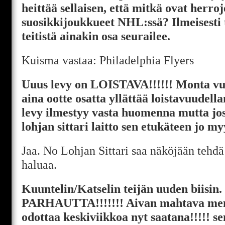
heittää sellaisen, että mitkä ovat herro
suosikkijoukkueet NHL:ssä? Ilmeisesti 
teitistä ainakin osa seurailee.
Kuisma vastaa: Philadelphia Flyers
Uuus levy on LOISTAVA!!!!!! Monta vuot
aina ootte osatta yllättää loistavuudella
levy ilmestyy vasta huomenna mutta jos 
lohjan sittari laitto sen etukäteen jo my
Jaa. No Lohjan Sittari saa näköjään tehdä
haluaa.
Kuuntelin/Katselin teijän uuden biisin. 
PARHAUTTA!!!!!!! Aivan mahtava men
odottaa keskiviikkoa nyt saatana!!!!! 