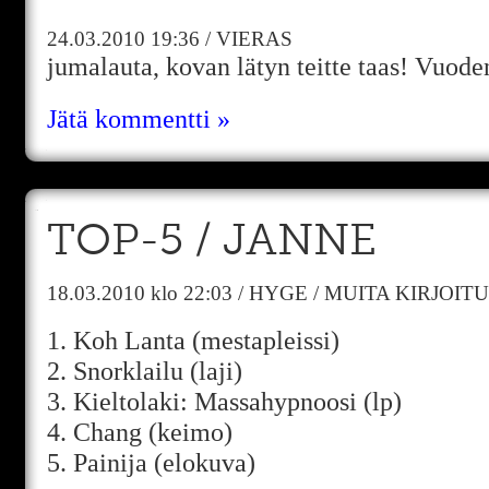
24.03.2010
19:36
/
VIERAS
jumalauta, kovan lätyn teitte taas! Vuod
Jätä kommentti »
TOP-5 / JANNE
18.03.2010
klo 22:03
/
HYGE
/
MUITA KIRJOIT
1. Koh Lanta (mestapleissi)
2. Snorklailu (laji)
3. Kieltolaki: Massahypnoosi (lp)
4. Chang (keimo)
5. Painija (elokuva)