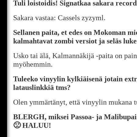
Tuli loistoidis! Signatkaa sakara record
Sakara vastaa: Cassels zyzyml.
Sellanen paita, et edes on Mokoman mie
kalmahtavat zombi versiot ja seläs lu
Usko tai älä, Kalmannäkijä -paita on pain
myöhemmin.
Tuleeko vinyylin kylkiäisenä jotain ext
latauslinkkiä tms?
Olen ymmärtänyt, että vinyylin mukana tu
BLERGH, miksei Passoa- ja Malibupaido
🙁 HALUU!