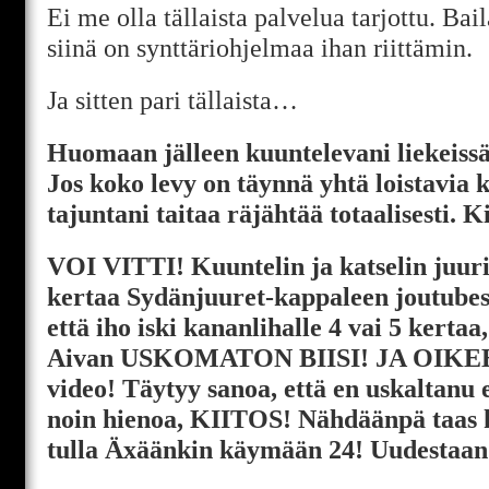
Ei me olla tällaista palvelua tarjottu. Bai
siinä on synttäriohjelmaa ihan riittämin.
Ja sitten pari tällaista…
Huomaan jälleen kuuntelevani liekeissä
Jos koko levy on täynnä yhtä loistavia k
tajuntani taitaa räjähtää totaalisesti. Ki
VOI VITTI! Kuuntelin ja katselin juur
kertaa Sydänjuuret-kappaleen joutubest
että iho iski kananlihalle 4 vai 5 kertaa,
Aivan USKOMATON BIISI! JA OIK
video! Täytyy sanoa, että en uskaltanu
noin hienoa, KIITOS! Nähdäänpä taas k
tulla Äxäänkin käymään 24! Uudestaa