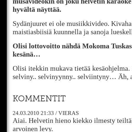
musavideokin on joku helvetin karaoke
hyvältä näyttää.
Sydänjuuret ei ole musiikkivideo. Kivaha
maistiasbiisiä kuunnella ja sanoja lueskel
Olisi lottovoitto nähdä Mokoma Tuskas
kesänä…
Olisi itekkin mukava tietää kesäohjelma. 
selviny.. selvinyynny.. selviintyny… Äh, a
KOMMENTIT
24.03.2010
21:33
/
VIERAS
Aiai. Helvetin hieno kiekko ilmesty teiltä
arvoinen levy.