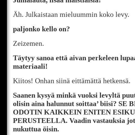
Äh. Julkaistaan mieluummin koko levy.
paljonko kello on?
Zeizemen.
Täytyy sanoa että aivan perkeleen lupaa
materiaali!
Kiitos! Onhan siinä eittämättä hetkensä.
Saanen kysyä minkä vuoksi levyltä puu
olisin aina halunnut soittaa’ biisi? SE
ODOTIN KAIKKEIN ENITEN ESIK
PERUSTEELLA. Vaadin vastauksia jott
nukuttua öisin.