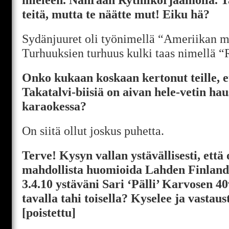
teitä, mutta te näätte mut! Eiku hä?
Sydänjuuret oli työnimellä “Ameriikan me
Turhuuksien turhuus kulki taas nimellä “
Onko kukaan koskaan kertonut teille, et
Takatalvi-biisiä on aivan hele-vetin ha
karaokessa?
On siitä ollut joskus puhetta.
Terve! Kysyn vallan ystävällisesti, että
mahdollista huomioida Lahden Finlandi
3.4.10 ystäväni Sari ‘Pälli’ Karvosen 
tavalla tahi toisella? Kyselee ja vastaus
[poistettu]