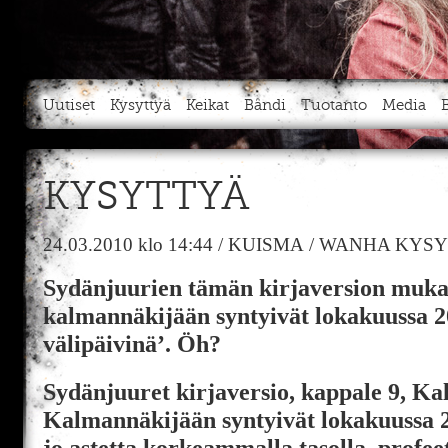
Uutiset
Kysyttyä
Keikat
Bändi
Tuotanto
Media
KYSYTTYÄ
24.03.2010
klo 14:44
/
KUISMA
/
WANHA KYSY
Sydänjuurien tämän kirjaversion muka
kalmannäkijään syntyivät lokakuussa 2
välipäivinä’. Öh?
Sydänjuuret kirjaversio, kappale 9, Ka
Kalmannäkijään syntyivät lokakuussa 
jo astetta korkeammalla tasolla, profe