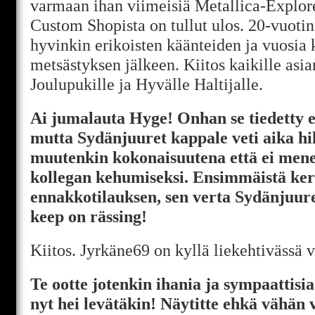
varmaan ihan viimeisiä Metallica-Explor
Custom Shopista on tullut ulos. 20-vuotin
hyvinkin erikoisten käänteiden ja vuosia
metsästyksen jälkeen. Kiitos kaikille asian
Joulupukille ja Hyvälle Haltijalle.
Ai jumalauta Hyge! Onhan se tiedetty et
mutta Sydänjuuret kappale veti aika hilj
muutenkin kokonaisuutena että ei mene
kollegan kehumiseksi. Ensimmäistä ker
ennakkotilauksen, sen verta Sydänjuure
keep on rässing!
Kiitos. Jyrkäne69 on kyllä liekehtivässä 
Te ootte jotenkin ihania ja sympaattis
nyt hei levätäkin! Näytitte ehkä vähän 