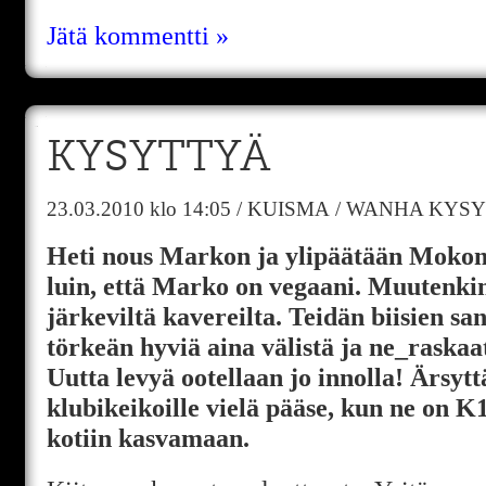
Jätä kommentti »
KYSYTTYÄ
23.03.2010
klo 14:05
/
KUISMA
/
WANHA KYSY
Heti nous Markon ja ylipäätään Moko
luin, että Marko on vegaani. Muutenkin
järkeviltä kavereilta. Teidän biisien sa
törkeän hyviä aina välistä ja ne_raskaa
Uutta levyä ootellaan jo innolla! Ärsyt
klubikeikoille vielä pääse, kun ne on K1
kotiin kasvamaan.