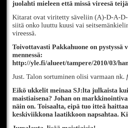
juolahti mieleen että missä vireesä teij
Kitarat ovat viritetty säveliin (A)-D-A-D
siitä onko luuttu kuusi vai seitsemänkieli
vireessä.
Toivottavasti Pakkahuone on pystyssä v
mennessä:
http://yle.fi/alueet/tampere/2010/03/
Just. Talon sortuminen olisi varmaan nk.
Eikö ukkelit meinaa SJ:lta julkaista ku
maistiaisena? Johan on markkinointivas
näin on. Toisaalta, eipä tuo itteä haitta
keskiviikkona laatikkoon napsahtaa. Kii
Jumalauta, lisää maistiaisia!