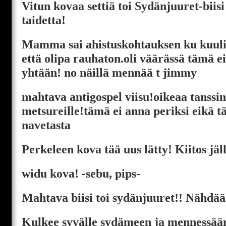
Vitun kovaa settiä toi Sydänjuuret-biisi
taidetta!
Mamma sai ahistuskohtauksen ku kuuli
että olipa rauhaton.oli väärässä tämä ei
yhtään! no näillä mennää t jimmy
mahtava antigospel viisu!oikeaa tanssi
metsureille!tämä ei anna periksi eikä 
navetasta
Perkeleen kova tää uus lätty! Kiitos j
widu kova! -sebu, pips-
Mahtava biisi toi sydänjuuret!! Nähdää
Kulkee syvälle sydämeen ja mennessään