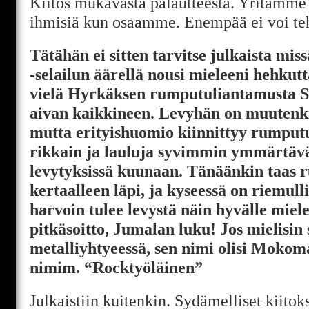
Kiitos mukavasta palautteesta. Yritämme 
ihmisiä kun osaamme. Enempää ei voi te
Tätähän ei sitten tarvitse julkaista mis
-selailun äärellä nousi mieleeni hehku
vielä Hyrkäksen rumputuliantamusta Sy
aivan kaikkineen. Levyhän on muutenk
mutta erityishuomio kiinnittyy rumputu
rikkain ja lauluja syvimmin ymmärtä
levytyksissä kuunaan. Tänäänkin taas r
kertaalleen läpi, ja kyseessä on riemull
harvoin tulee levystä näin hyvälle miele
pitkäsoitto, Jumalan luku! Jos mielisin 
metalliyhtyeessä, sen nimi olisi Mokom
nimim. “Rocktyöläinen”
Julkaistiin kuitenkin. Sydämelliset kiitok