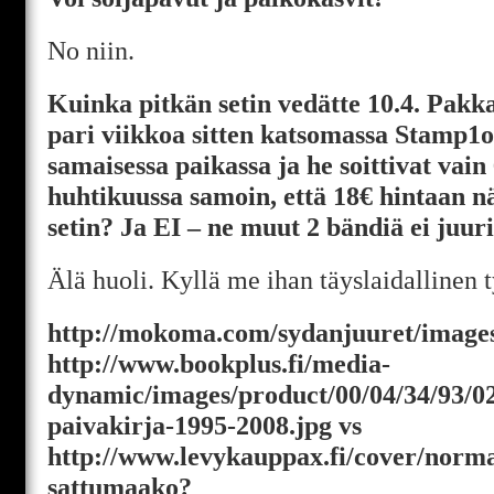
No niin.
Kuinka pitkän setin vedätte 10.4. Pakk
pari viikkoa sitten katsomassa Stamp1o
samaisessa paikassa ja he soittivat vai
huhtikuussa samoin, että 18€ hintaan n
setin? Ja EI – ne muut 2 bändiä ei juuri
Älä huoli. Kyllä me ihan täyslaidallinen t
http://mokoma.com/sydanjuuret/images/
http://www.bookplus.fi/media-
dynamic/images/product/00/04/34/93/02
paivakirja-1995-2008.jpg vs
http://www.levykauppax.fi/cover/norma
sattumaako?