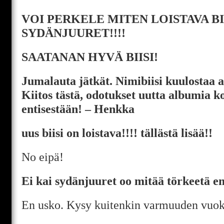
VOI PERKELE MITEN LOISTAVA BI
SYDÄNJUURET!!!!
SAATANAN HYVÄ BIISI!
Jumalauta jätkät. Nimibiisi kuulostaa 
Kiitos tästä, odotukset uutta albumia k
entisestään! – Henkka
uus biisi on loistava!!!! tällästä lisää!!
No eipä!
Ei kai sydänjuuret oo mitää törkeetä 
En usko. Kysy kuitenkin varmuuden vuoks