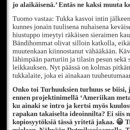
jo alaikäisenä.’ Entäs ne kaksi muuta k
Tuomo vastaa: Tukka kasvoi intin jälkeen
kunnes jonain tuulisena nuhaisena keväis
hiustuppo imeytyi räkäisen sieraimen kaut
Bändihommat olivat silloin katkolla, eik
muutenkaan kiinnostanut vähääkään. Käv
lähimpään parturiin ja tilasin pesun sekä 
leikkauksen. Nyt päässä on kolmas pitkä
tukkalaite, joka ei ainakaan tuuheutumaan
Onko toi Turhuuksien turhuus se biisi, 
ennen projektinimellä ‘Ameriikan meta
ku ainaki se intro ja kertsi myös kuulos
rapakan takaiselta ideoinnilta? Ei siis 
kopiosyytöksiä tässä yritetä jakaa. 😀 
mieleen. Nährään Rytmikorjaamolla. T