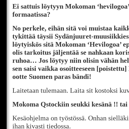
Ei sattuis löytyyn Mokoman ‘hevilogoa’
formaatissa?
No perkele, eihän sitä voi muistaa kai
tykittää täysii Sydänjuuret-muusiikkie
löytyiskös sitä Mokoman ‘Hevilogoa’ ep
olis tarkoitus jäljentää se nahkaan ko
ruhoa… Jos löytyy niin olisin vähän helv
sen saisi vaikka osoitteeseen [poistettu]
ootte Suomen paras bändi!
Laitetaan tulemaan. Laita sit kostoksi ku
Mokoma Qstockiin seukki kesänä !! tai
Kesäohjelma on työstössä. Onhan sielläkin
ihan kivasti tiedossa.