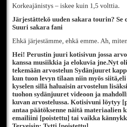
Korkeajänistys – iskee kuin 1,5 volttia.
Järjestättekö uuden sakara tourin? Se 
Suuri sakara fani
Ehkä järjestämme, ehkä emme. Ah, miten 
Hei! Perustin juuri kotisivun jossa arvo
kanssa musiikkia ja elokuvia jne.Nyt ol
tekemään arvostelun Sydänjuuret kappa
kun tuon levyn tilaan niin myös siitä,eli
kyselen sillä haluaisin arvostelun lisäksi
tuohon sydänjuuret videoon ja mahdolli
kuvan arvostelussa. Kotisivuni löytyy [p
antaa päätöksenne näitä materiaalien k
emailiini [poistettu] tai vaikka kännykk
Terveisin: Tytti [poistettu]