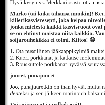
Hyvä kysymys. Merkkariosasto ottaa asia
Marko (tai kuka tahansa muukin)! Kerr
killerikasvisresepti, joka kelpaa nirsoil
jonka mielestä kaikki kasvisruoat ovat 
se on ehtinyt maistaa niitä kaikkia. V
soijarouhekikka ei toimi. Kiitos! 😀
1. Ota pussillinen jääkaappikylmiä makei
2. Kuori porkkanat ja katkaise molemmat 
3. Rouskuttele porkkanat hyvässä seurass
juuret, punajuuret
Joo, punajuuretkin on ihan hyviä, mutta 
dente
ksi ja sen jälkeen marinoida balsam
Voi soijapavut ja palkokasvit!