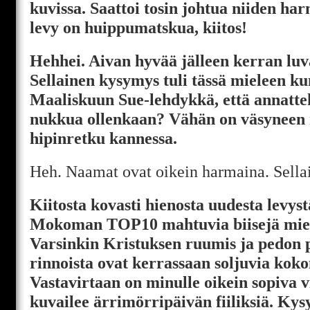
kuvissa. Saattoi tosin johtua niiden h
levy on huippumatskua, kiitos!
Hehhei. Aivan hyvää jälleen kerran luva
Sellainen kysymys tuli tässä mieleen kun
Maaliskuun Sue-lehdykkä, että annatte
nukkua ollenkaan? Vähän on väsyneen
hipinretku kannessa.
Heh. Naamat ovat oikein harmaina. Sellais
Kiitosta kovasti hienosta uudesta levyst
Mokoman TOP10 mahtuvia biisejä miele
Varsinkin Kristuksen ruumis ja pedon 
rinnoista ovat kerrassaan soljuvia koko
Vastavirtaan on minulle oikein sopiva v
kuvailee ärrimörripäivän fiiliksiä. Ky