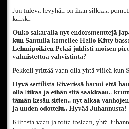
Juu tuleva levyhän on ihan silkkaa porno
kaikki.
Onko sakaralla nyt endorsmenttejä jap
kun Santulla komeilee Hello Kitty bas
Lehmipoikien Peksi juhlisti moisen pir
valmistettua vahvistinta?
Pekkeli yrittää vaan olla yhtä viileä kun 
Hyvä settilista Riverissä harmi että hau
olla liikaa ja eihän sitä saakkaan.. kru
tämän kesän sitten.. nyt alkaa vanhojen
ja uuden odottelu.. Hyvää Juhannusta
!
Kiitosta vaan ja totta tosiaan, yhtä Juha