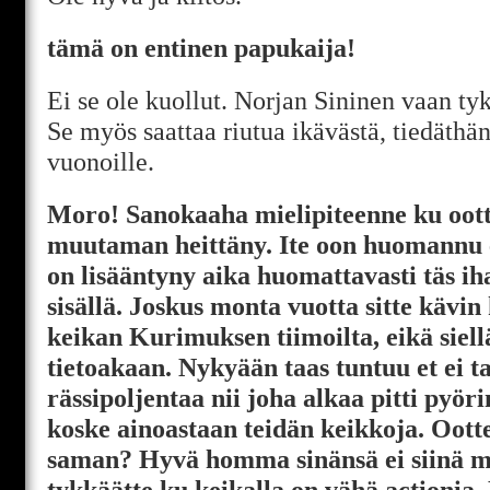
tämä on entinen papukaija!
Ei se ole kuollut. Norjan Sininen vaan tyk
Se myös saattaa riutua ikävästä, tiedäthän
vuonoille.
Moro! Sanokaaha mielipiteenne ku oott
muutaman heittäny. Ite oon huomannu e
on lisääntyny aika huomattavasti täs i
sisällä. Joskus monta vuotta sitte kävin
keikan Kurimuksen tiimoilta, eikä siellä
tietoakaan. Nykyään taas tuntuu et ei t
rässipoljentaa nii joha alkaa pitti pyö
koske ainoastaan teidän keikkoja. Oo
saman? Hyvä homma sinänsä ei siinä m
tykkäätte ku keikalla on vähä actionia