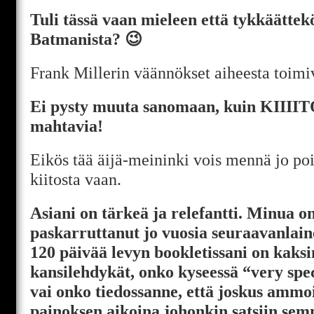
Tuli tässä vaan mieleen että tykkäättek
Batmanista? 😉
Frank Millerin väännökset aiheesta toimiv
Ei pysty muuta sanomaan, kuin KIIIIT
mahtavia!
Eikös tää äijä-meininki vois mennä jo po
kiitosta vaan.
Asiani on tärkeä ja relefantti. Minua o
paskarruttanut jo vuosia seuraavanla
120 päivää levyn bookletissani on kaksi
kansilehdykät, onko kyseessä “very spe
vai onko tiedossanne, että joskus ammo
painoksen aikoina johonkin satsiin semm