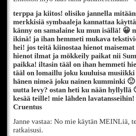
terppa ja kiitos! olisiko jannella mitää
merkkisiä symbaaleja kannattaa käytt
känny on samalaine ku mun isällä! 😀
ikinä! ja ihan hemmeti mukava tekstivie
hei! jos teitä kiinostaa hienot maisemat
hienot ilmat ja mökkeily paikat nii Su
paikka! iltasin tääl on ihan hemmeti 
tääl on lomaillu joku kuuluisa musiikk
hänen nimeä joku nainen kumminki 🙂 j
uutta levy? ostan heti ku nään hyllyllä 
kesää teille! mie lähden lavatansseihin!
Cruentus
Janne vastaa: No mie käytän MEINLiä, te
ratkaisusi.