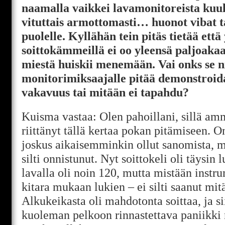
naamalla vaikkei lavamonitoreista kuu
vituttais armottomasti… huonot vibat t
puolelle. Kyllähän tein pitäs tietää ett
soittokämmeillä ei oo yleensä paljoakaa
miestä huiskii menemään. Vai onks se ni
monitorimiksaajalle pitää demonstroida
vakavuus tai mitään ei tapahdu?
Kuisma vastaa: Olen pahoillani, sillä amm
riittänyt tällä kertaa pokan pitämiseen. 
joskus aikaisemminkin ollut sanomista, m
silti onnistunut. Nyt soittokeli oli täysin 
lavalla oli noin 120, mutta mistään instr
kitara mukaan lukien – ei silti saanut mit
Alkukeikasta oli mahdotonta soittaa, ja si
kuoleman pelkoon rinnastettava paniikki