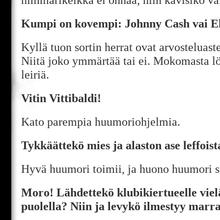
Kumpi on kovempi: Johnny Cash vai El
Kyllä tuon sortin herrat ovat arvosteluast
Niitä joko ymmärtää tai ei. Mokomasta 
leiriä.
Vitin Vittibaldi!
Kato parempia huumoriohjelmia.
Tykkäättekö mies ja alaston ase leffois
Hyvä huumori toimii, ja huono huumori se
Moro! Lähdettekö klubikiertueelle vie
puolella? Niin ja levykö ilmestyy marr