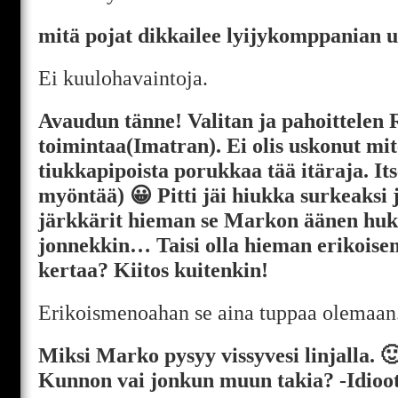
mitä pojat dikkailee lyijykomppanian 
Ei kuulohavaintoja.
Avaudun tänne! Valitan ja pahoittelen
toimintaa(Imatran). Ei olis uskonut mi
tiukkapipoista porukkaa tää itäraja. It
myöntää) 😀 Pitti jäi hiukka surkeaksi ja
järkkärit hieman se Markon äänen hu
jonnekkin… Taisi olla hieman erikoise
kertaa? Kiitos kuitenkin!
Erikoismenoahan se aina tuppaa olemaan
Miksi Marko pysyy vissyvesi linjalla. 
Kunnon vai jonkun muun takia? -Idioot