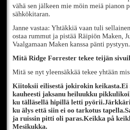
vähä sen jälkeen mie möin meiä pianon poi
sähkökitaran.
Janne vastaa: Yhtäkkiä vaan tuli sellainen 
ostaa rummut ja pistää Räipiön Maken, J
Vaalgamaan Maken kanssa pänti pystyyn.
Mitä Ridge Forrester tekee teijän sivui
Mitä se nyt yleensäkkää tekee yhtään mis
Kiitoksii eilisestä jokirokin keikasta.Ei 
kauheesti jaksanu heiluukku pikkulikoi
ku tälläsellä hipillä letti pyörii.Järkkär
ku älys että siin ei oo tarkotus tapella.
ja ruissin pitti oli paras.Keikka på ke
Mesikukka.