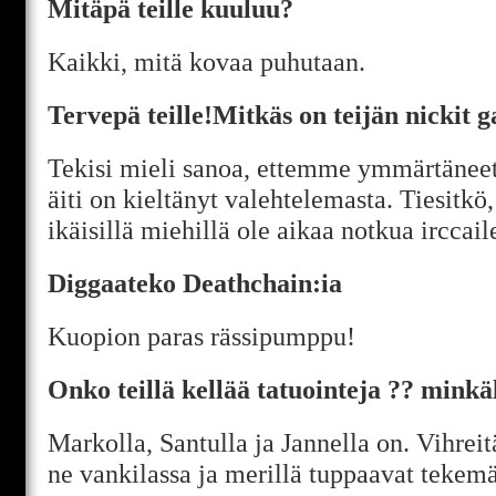
Mitäpä teille kuuluu?
Kaikki, mitä kovaa puhutaan.
Tervepä teille!Mitkäs on teijän nickit g
Tekisi mieli sanoa, ettemme ymmärtänee
äiti on kieltänyt valehtelemasta. Tiesitkö
ikäisillä miehillä ole aikaa notkua irccai
Diggaateko Deathchain:ia
Kuopion paras rässipumppu!
Onko teillä kellää tatuointeja ?? minkäl
Markolla, Santulla ja Jannella on. Vihreitä
ne vankilassa ja merillä tuppaavat tekem