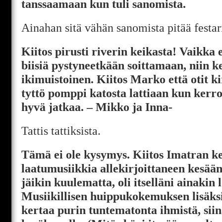
tanssaamaan kun tuli sanomista.
Ainahan sitä vähän sanomista pitää festari
Kiitos pirusti riverin keikasta! Vaikka 
biisiä pystyneetkään soittamaan, niin ke
ikimuistoinen. Kiitos Marko että otit k
tyttö pomppi katosta lattiaan kun kerro
hyvä jatkaa. – Mikko ja Inna-
Tattis tattiksista.
Tämä ei ole kysymys. Kiitos Imatran ke
laatumusiikkia allekirjoittaneen kesään
jäikin kuulematta, oli itselläni ainakin lo
Musiikillisen huippukokemuksen lisäks
kertaa purin tuntematonta ihmistä, sii