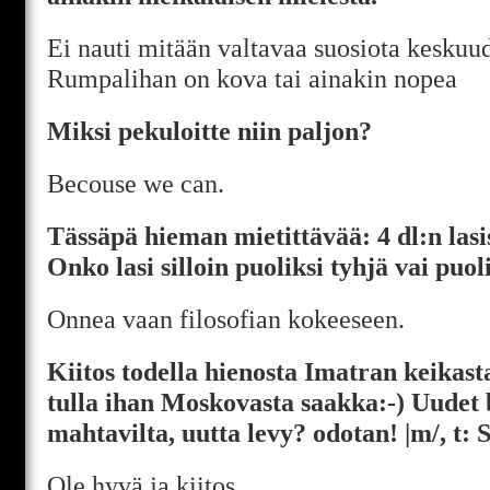
Ei nauti mitään valtavaa suosiota kesku
Rumpalihan on kova tai ainakin nopea
Miksi pekuloitte niin paljon?
Becouse we can.
Tässäpä hieman mietittävää: 4 dl:n lasis
Onko lasi silloin puoliksi tyhjä vai puo
Onnea vaan filosofian kokeeseen.
Kiitos todella hienosta Imatran keikast
tulla ihan Moskovasta saakka:-) Uudet b
mahtavilta, uutta levy? odotan! |m/, t: 
Ole hyvä ja kiitos.