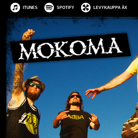
ITUNES
SPOTIFY
LEVYKAUPPA ÄX