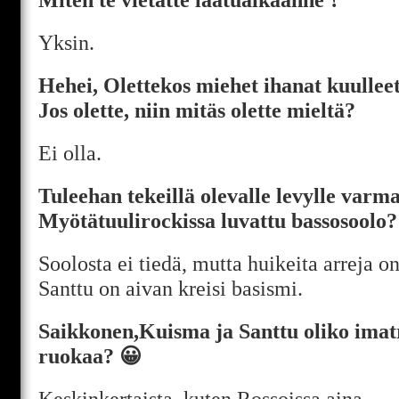
Yksin.
Hehei, Olettekos miehet ihanat kuullee
Jos olette, niin mitäs olette mieltä?
Ei olla.
Tuleehan tekeillä olevalle levylle varma
Myötätuulirockissa luvattu bassosoolo?
Soolosta ei tiedä, mutta huikeita arreja on
Santtu on aivan kreisi basismi.
Saikkonen,Kuisma ja Santtu oliko imat
ruokaa? 😀
Keskinkertaista, kuten Rossoissa aina.