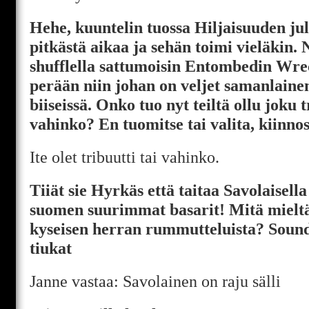
Hehe, kuuntelin tuossa Hiljaisuuden jul
pitkästä aikaa ja sehän toimi vieläkin. N
shufflella sattumoisin Entombedin Wre
perään niin johan on veljet samanlaine
biiseissä. Onko tuo nyt teiltä ollu joku t
vahinko? En tuomitse tai valita, kiinno
Ite olet tribuutti tai vahinko.
Tiiät sie Hyrkäs että taitaa Savolaisella 
suomen suurimmat basarit! Mitä mielt
kyseisen herran rummutteluista? Sound
tiukat
Janne vastaa: Savolainen on raju sälli