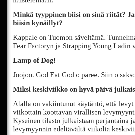
Minkä tyyppinen biisi on sinä riität? J
biisin kynäillyt?
Kappale on Tuomon säveltämä. Tunnelma
Fear Factoryn ja Strapping Young Ladin vä
Lamp of Dog!
Joojoo. God Eat God o paree. Siin o sakso
Miksi keskiviikko on hyvä päivä julkais
Alalla on vakiintunut käytäntö, että levyt
viikottain koottavan virallisen levymyynti
Kyseinen tilasto julkaistaan perjantaina ja
levymyynnin edeltävältä viikolta keskivi