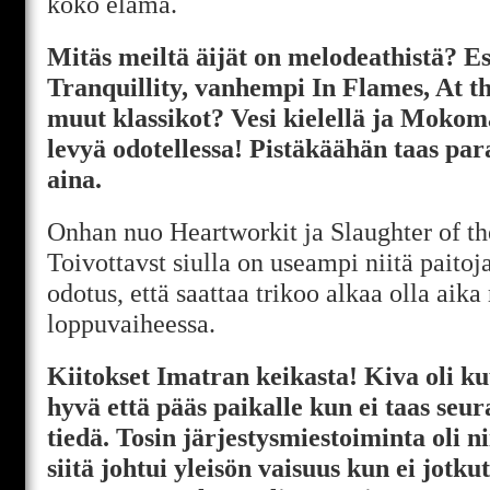
koko elämä.
Mitäs meiltä äijät on melodeathistä? E
Tranquillity, vanhempi In Flames, At t
muut klassikot? Vesi kielellä ja Mokom
levyä odotellessa! Pistäkäähän taas pa
aina.
Onhan nuo Heartworkit ja Slaughter of th
Toivottavst siulla on useampi niitä paitoja
odotus, että saattaa trikoo alkaa olla aika
loppuvaiheessa.
Kiitokset Imatran keikasta! Kiva oli kuu
hyvä että pääs paikalle kun ei taas seu
tiedä. Tosin järjestysmiestoiminta oli ni
siitä johtui yleisön vaisuus kun ei jotk