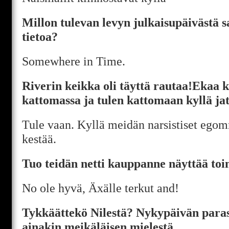
Millon tulevan levyn julkaisupäivästä
tietoa?
Somewhere in Time.
Riverin keikka oli täyttä rautaa!Ekaa ke
kattomassa ja tulen kattomaan kyllä ja
Tule vaan. Kyllä meidän narsistiset ego
kestää.
Tuo teidän netti kauppanne näyttää toimi
No ole hyvä, Äxälle terkut and!
Tykkäättekö Nilestä? Nykypäivän paras
ainakin meikäläisen mielestä.