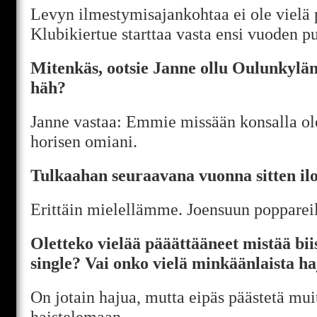
Levyn ilmestymisajankohtaa ei ole vielä p
Klubikiertue starttaa vasta ensi vuoden pu
Mitenkäs, ootsie Janne ollu Oulunkylän
häh?
Janne vastaa: Emmie missään konsalla ol
horisen omiani.
Tulkaahan seuraavana vuonna sitten ilo
Erittäin mielellämme. Joensuun poppareill
Oletteko vielää pääättääneet mistää biis
single? Vai onko vielä minkäänlaista haj
On jotain hajua, mutta eipäs päästetä mui
haistelemaan.