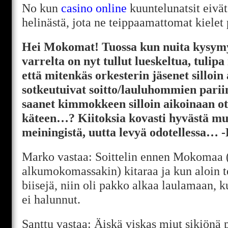
No kun
casino online
kuuntelunatsit eivät
helinästä, jota ne teippaamattomat kielet 
Hei Mokomat! Tuossa kun nuita kysymy
varrelta on nyt tullut lueskeltua, tulipa
että mitenkäs orkesterin jäsenet silloin
sotkeutuivat soitto/lauluhommien pariin
saanet kimmokkeen silloin aikoinaan ott
käteen…? Kiitoksia kovasti hyvästä mus
meiningistä, uutta levyä odotellessa… -
Marko vastaa: Soittelin ennen Mokomaa 
alkumokomassakin) kitaraa ja kun aloin
biisejä, niin oli pakko alkaa laulamaan, 
ei halunnut.
Santtu vastaa: Äiskä viskas miut sikiönä p