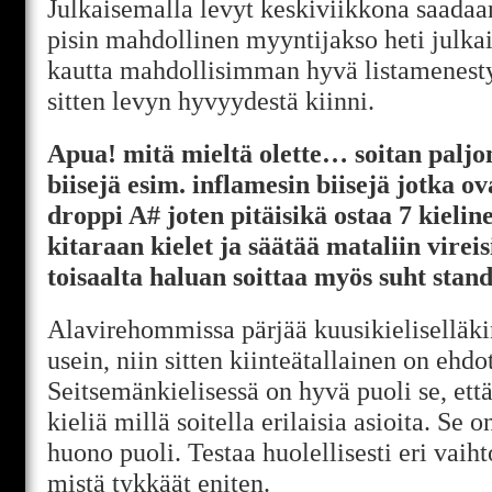
Julkaisemalla levyt keskiviikkona saadaa
pisin mahdollinen myyntijakso heti julkais
kautta mahdollisimman hyvä listamenest
sitten levyn hyvyydestä kiinni.
Apua! mitä mieltä olette… soitan paljon
biisejä esim. inflamesin biisejä jotka ov
droppi A# joten pitäisikä ostaa 7 kielin
kitaraan kielet ja säätää mataliin vire
toisaalta haluan soittaa myös suht stand
Alavirehommissa pärjää kuusikieliselläkin
usein, niin sitten kiinteätallainen on ehd
Seitsemänkielisessä on hyvä puoli se, ett
kieliä millä soitella erilaisia asioita. Se
huono puoli. Testaa huolellisesti eri vaiht
mistä tykkäät eniten.