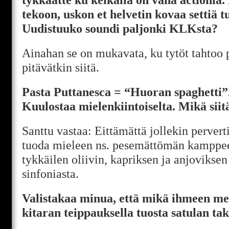
tekoon, uskon et helvetin kovaa settiä t
Uudistuuko soundi paljonki KLKsta?
Ainahan se on mukavata, ku tytöt tahtoo p
pitävätkin siitä.
Pasta Puttanesca = “Huoran spaghetti”.
Kuulostaa mielenkiintoiselta. Mikä siit
Santtu vastaa: Eittämättä jollekin pervert
tuoda mieleen ns. pesemättömän kamppe
tykkäilen oliivin, kapriksen ja anjoviksen 
sinfoniasta.
Valistakaa minua, että mikä ihmeen mer
kitaran teippauksella tuosta satulan ta