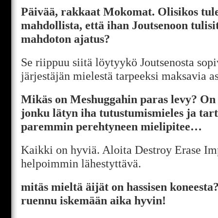
Päivää, rakkaat Mokomat. Olisikos tul
mahdollista, että ihan Joutsenoon tulis
mahdoton ajatus?
Se riippuu siitä löytyykö Joutsenosta sop
järjestäjän mielestä tarpeeksi maksavia as
Mikäs on Meshuggahin paras levy? On aa
jonku lätyn iha tutustumismieles ja tart
paremmin perehtyneen mielipitee…
Kaikki on hyviä. Aloita Destroy Erase Im
helpoimmin lähestyttävä.
mitäs mieltä äijät on hassisen koneesta
ruennu iskemään aika hyvin!