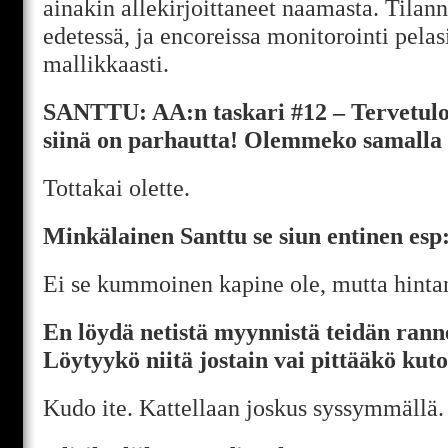
ainakin allekirjoittaneet naamasta. Tilan
edetessä, ja encoreissa monitorointi pelas
mallikkaasti.
SANTTU: AA:n taskari #12 – Tervetul
siinä on parhautta! Olemmeko samalla 
Tottakai olette.
Minkälainen Santtu se siun entinen esp:
Ei se kummoinen kapine ole, mutta hintan
En löydä netistä myynnistä teidän ran
Löytyykö niitä jostain vai pittääkö kuto
Kudo ite. Kattellaan joskus syssymmällä.