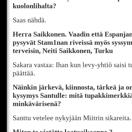
kuolonlihalta?
Saas nähdä.
Herra Saikkonen. Vaadin että Espanjan
pysyvät Stam1nan riveissä myös syssymm
terveisin, Neiti Saikkonen, Turku
Sakara vastaa: Ihan kun levy-yhtiö saisi tu
päättää.
Näinkin järkevä, kiinnosta, tärkeä ja 
kysymys Santulle: mitä tupakkimerkkiä 
minkävärisenä?
Santtu vetelee nykyjään Miitrin sikareita.
Miten te vietätte laatuaikaanne ?