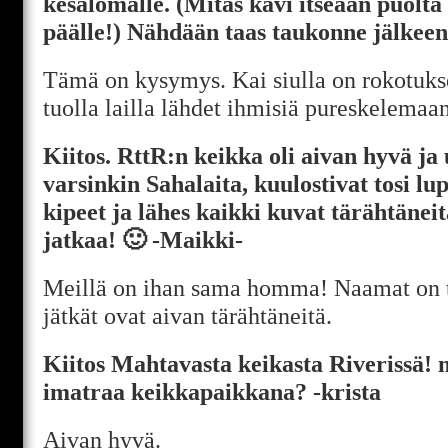
kesälomalle. (Mitäs kävi itseään puolt
päälle!) Nähdään taas taukonne jälkeen
Tämä on kysymys. Kai siulla on rokotuks
tuolla lailla lähdet ihmisiä pureskelemaa
Kiitos. RttR:n keikka oli aivan hyvä ja 
varsinkin Sahalaita, kuulostivat tosi lu
kipeet ja lähes kaikki kuvat tärähtänei
jatkaa! 🙂 -Maikki-
Meillä on ihan sama homma! Naamat on tu
jätkät ovat aivan tärähtäneitä.
Kiitos Mahtavasta keikasta Riverissä! 
imatraa keikkapaikkana? -krista
Aivan hyvä.