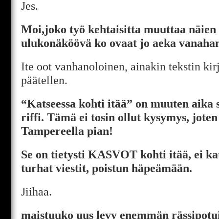
Jes.
Moi,joko työ kehtaisitta muuttaa näien
ulukonäköövä ko ovaat jo aeka vanaha
Ite oot vanhanoloinen, ainakin tekstin kir
päätellen.
“Katseessa kohti itää” on muuten aika
riffi. Tämä ei tosin ollut kysymys, joten
Tampereella pian!
Se on tietysti KASVOT kohti itää, ei ka
turhat viestit, poistun häpeämään.
Jiihaa.
maistuuko uus levy enemmän rässipotui