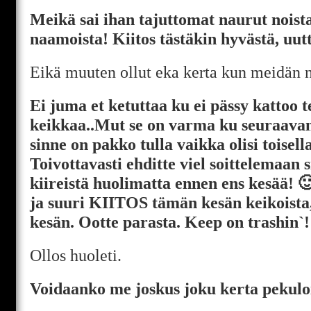
Meikä sai ihan tajuttomat naurut noist
naamoista! Kiitos tästäkin hyvästä, uutt
Eikä muuten ollut eka kerta kun meidän 
Ei juma et ketuttaa ku ei pässy kattoo t
keikkaa..Mut se on varma ku seuraavan
sinne on pakko tulla vaikka olisi toisel
Toivottavasti ehditte viel soittelemaan s
kiireistä huolimatta ennen ens kesää! 🙂
ja suuri KIITOS tämän kesän keikoista,
kesän. Ootte parasta. Keep on trashin`!
Ollos huoleti.
Voidaanko me joskus joku kerta pekulo