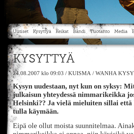
Uutiset
Kysyttyä
Keikat
Bändi
Tuotanto
Media
KYSYTTYÄ
24.08.2007
klo 09:03
/
KUISMA
/
WANHA KYSY
Kysyn uudestaan, nyt kun on syksy: Mit
julkaisun yhteydessä nimmarikeikka jo
Helsinki?? Ja vielä mieluiten sillai että
tulla käymään.
Eipä ole ollut moista suunnitelmaa. Ainak
nimmarikeikka ei onnaa, niin kävisikö va