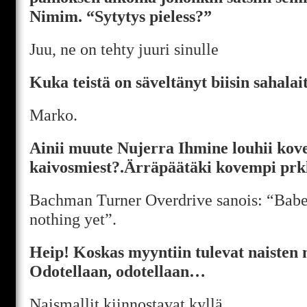
Nimim. “Sytytys pieless?”
Juu, ne on tehty juuri sinulle
Kuka teistä on säveltänyt biisin sahalai
Marko.
Ainii muute Nujerra Ihmine louhii ko
kaivosmiest?.Ärräpäätäki kovempi prk
Bachman Turner Overdrive sanois: “Babe,
nothing yet”.
Heip! Koskas myyntiin tulevat naisten 
Odotellaan, odotellaan…
Naismallit kiinnostavat kyllä