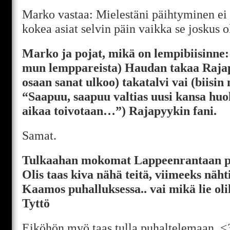
Marko vastaa: Mielestäni päihtyminen ei 
kokea asiat selvin päin vaikka se joskus ol
Marko ja pojat, mikä on lempibiisinne
mun lemppareista) Haudan takaa Rajap
osaan sanat ulkoo) takatalvi vai (biisin 
“Saapuu, saapuu valtias uusi kansa hu
aikaa toivotaan…”) Rajapyykin fani.
Samat.
Tulkaahan mokomat Lappeenrantaan p
Olis taas kiva nähä teitä, viimeeks nähtii
Kaamos puhalluksessa.. vai mikä lie oli
Tyttö
Eiköhön myö taas tulla puhaltelemaan. <3