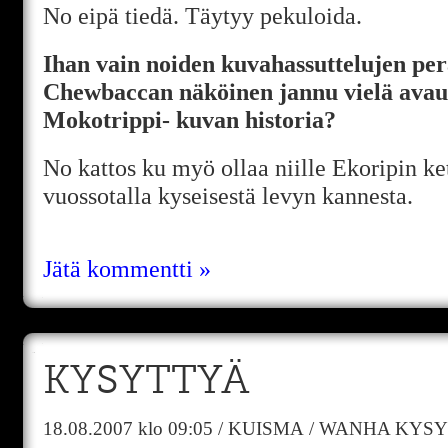
No eipä tiedä. Täytyy pekuloida.
Ihan vain noiden kuvahassuttelujen per
Chewbaccan näköinen jannu vielä avau
Mokotrippi- kuvan historia?
No kattos ku myö ollaa niille Ekoripin ket
vuossotalla kyseisestä levyn kannesta.
Jätä kommentti »
KYSYTTYÄ
18.08.2007
klo 09:05
/
KUISMA
/
WANHA KYSY