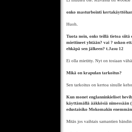
Ei muuten ole. Kuvassa on wookie
onko masturbointi kertakäyttöhans
Huoh.
Tuota noin, onks teillä tietoa siit
miettineet yhtään? vai ? uskon ett
ehkäpä sen jälkeen? t.Jasu 12
Ei olla mietitty. Nyt on tosiaan v
Mikä on krapulan tarkoitus?
Sen tarkoitus on kertoa sinulle keho
Kun monet englanninkieliset hevi
käyttämällä ääkkösiä nimessään (
edustaisiko Mokomakin enemmän p
Mitäs jos vaihtais samantien bändin