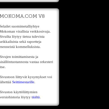
MOKOMA.COM V8
Selailet suomimetalliyhtye
Mokoman virallisia verkkosivuja.
Sivuilta löytyy tietoa tulevista
seikkailuista sekä raportteja
menneistä kommelluksista.
Sivujen toimittamisesta ja
sisällöntuotannosta vastaa orkesteri
itse.
Sivustoon liittyvät kysymykset voi
lähettää
Seittimestarille
.
Sivuston käyttöliittymien
versiohistoria löytyy
täältä
.