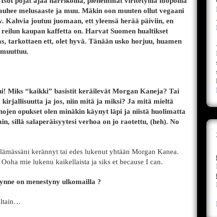
sot pojat ajaa harrikoilla, pienemmät viritetyillä mopoilla
Kauhee melusaaste ja muu. Mäkin oon muuten ollut vegaani
 v. Kahvia joutuu juomaan, ett yleensä herää päiviin, en
n reilun kaupan kaffetta on. Harvat Suomen hualtikset
tas, tarkottaen ett, olet hyvä. Tänään usko horjuu, huamen
 muuttuu.
ini! Miks “kaikki” basistit keräilevät Morgan Kaneja? Tai
rjallisuutta ja jos, niin mitä ja miksi? Ja mitä mieltä
hojen opukset olen minäkin käynyt läpi ja niistä huolimatta
in, sillä salaperäisyytesi verhoa on jo raotettu, (heh). No
elämässäni kerännyt tai edes lukenut yhtään Morgan Kanea.
 Ooha mie lukenu kaikellaista ja siks et because I can.
vynne on menestyny ulkomailla ?
oltain…