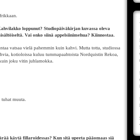
frikkaan.
ahvilakko loppunut? Studiopäiväkirjan kuvassa oleva
isältöiseltä. Vai onko siinä appelsiinimehua? Kiinnostaa.
ntaa vatsaa vielä pahemmin kuin kahvi. Mutta totta, studiossa
hvia, kotioloissa kuluu tummapaahtoista Nordquistin Rekoa,
 kuin joku vitin juhlamokka.
n tuhat muuta.
ärää käytä fillaroidessas? Kun sitä upeeta pääomaas siä