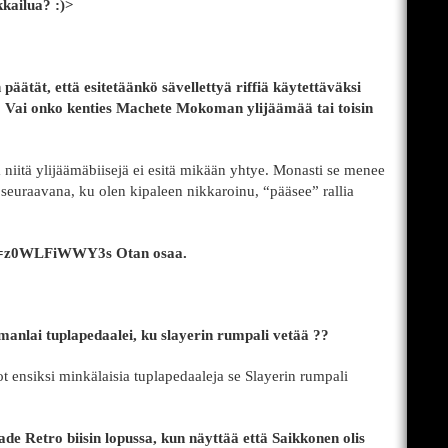
kailua? :)>
päätät, että esitetäänkö sävellettyä riffiä käytettäväksi
 Vai onko kenties Machete Mokoman ylijäämää tai toisin
tä niitä ylijäämäbiisejä ei esitä mikään yhtye. Monasti se menee
seuraavana, ku olen kipaleen nikkaroinu, “pääsee” rallia
?v=z0WLFiWWY3s Otan osaa.
amanlai tuplapedaalei, ku slayerin rumpali vetää ??
ot ensiksi minkälaisia tuplapedaaleja se Slayerin rumpali
de Retro biisin lopussa, kun näyttää että Saikkonen olis