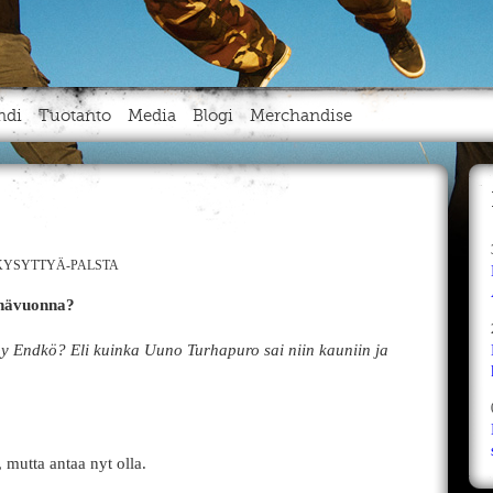
ndi
Tuotanto
Media
Blogi
Merchandise
YSYTTYÄ-PALSTA
änävuonna?
y Endkö? Eli kuinka Uuno Turhapuro sai niin kauniin ja
 mutta antaa nyt olla.