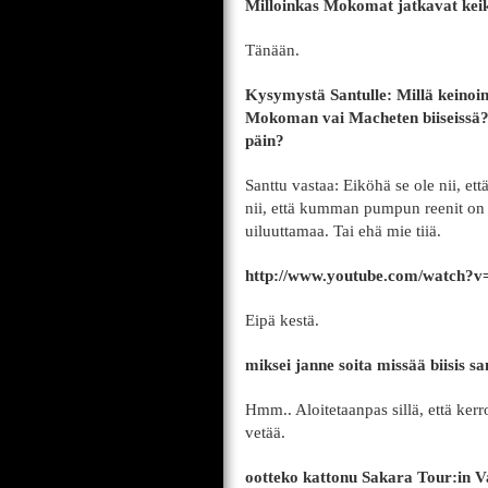
Milloinkas Mokomat jatkavat keik
Tänään.
Kysymystä Santulle: Millä keinoin 
Mokoman vai Macheten biiseissä?
päin?
Santtu vastaa: Eiköhä se ole nii, et
nii, että kumman pumpun reenit on 
uiluuttamaa. Tai ehä mie tiiä.
http://www.youtube.com/watch
Eipä kestä.
miksei janne soita missää biisis s
Hmm.. Aloitetaanpas sillä, että kerr
vetää.
ootteko kattonu Sakara Tour:in Va