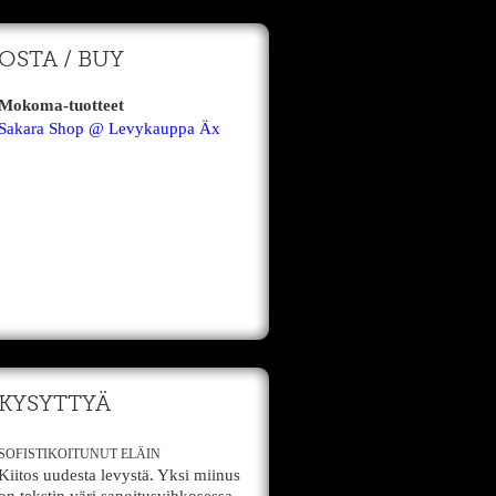
OSTA / BUY
Mokoma-tuotteet
Sakara Shop @ Levykauppa Äx
KYSYTTYÄ
SOFISTIKOITUNUT ELÄIN
Kiitos uudesta levystä. Yksi miinus