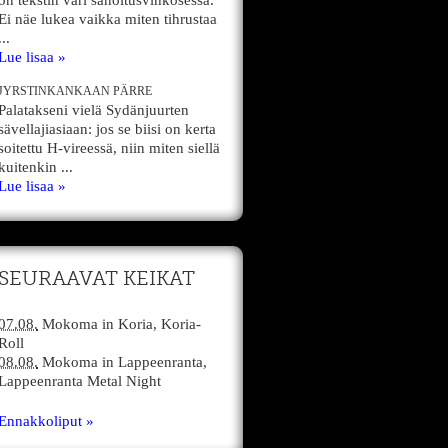
on tekstin väri sanoitusvihkosessa.
Ei näe lukea vaikka miten tihrustaa
...
Lue lisaa »
JYRSTINKANKAAN PÄRRE
Palatakseni vielä Sydänjuurten
sävellajiasiaan: jos se biisi on kerta
soitettu H-vireessä, niin miten siellä
kuitenkin ...
Lue lisaa »
SEURAAVAT KEIKAT
07.08.
Mokoma
in
Koria,
Koria-
Roll
08.08.
Mokoma
in
Lappeenranta,
Lappeenranta Metal Night
Ennakkoliput »