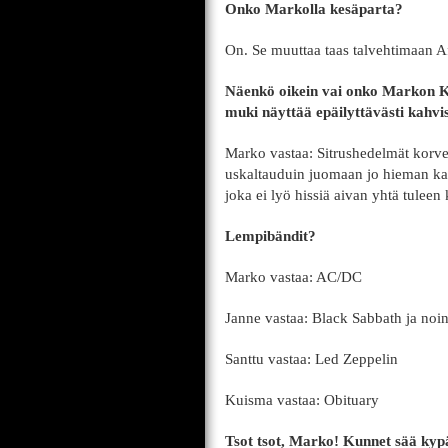
Onko Markolla kesäparta?
On. Se muuttaa taas talvehtimaan A
Näenkö oikein vai onko Markon K
muki näyttää epäilyttävästi kahvis
Marko vastaa: Sitrushedelmät korve
uskaltauduin juomaan jo hieman ka
joka ei lyö hissiä aivan yhtä tuleen
Lempibändit?
Marko vastaa: AC/DC
Janne vastaa: Black Sabbath ja noi
Santtu vastaa: Led Zeppelin
Kuisma vastaa: Obituary
Tsot tsot, Marko! Kunnet sää kyp