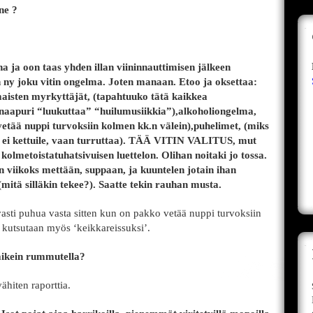
nne ?
 ja oon taas yhden illan viininnauttimisen jälkeen
n ny joku vitin ongelma. Joten manaan. Etoo ja oksettaa:
isten myrkyttäjät, (tapahtuuko tätä kaikkea
(naapuri “luukuttaa” “huilumusiikkia”),alkoholiongelma,
vetää nuppi turvoksiin kolmen kk.n välein),puhelimet, (miks
ka ei kettuile, vaan turruttaa). TÄÄ VITIN VALITUS, mut
 kolmetoistatuhatsivuisen luettelon. Olihan noitaki jo tossa.
n viikoks mettään, suppaan, ja kuuntelen jotain ihan
mitä silläkin tekee?). Saatte tekin rauhan musta.
sti puhua vasta sitten kun on pakko vetää nuppi turvoksiin
kutsutaan myös ‘keikkareissuksi’.
vaikein rummutella?
ähiten raporttia.