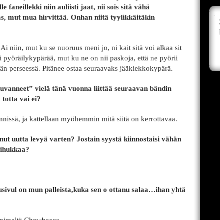
e faneillekki niin auliisti jaat, nii sois sitä vähä
as, mut mua hirvittää. Onhan niitä tyylikkäitäkin
Ai niin, mut ku se nuoruus meni jo, ni kait sitä voi alkaa sit
 pyöräilykypärää, mut ku ne on nii paskoja, että ne pyörii
n perseessä. Pitänee ostaa seuraavaks jääkiekkokypärä.
“luvanneet” vielä tänä vuonna liittää seuraavan bändin
totta vai ei?
nnissä, ja kattellaan myöhemmin mitä siitä on kerrottavaa.
nut uutta levyä varten? Jostain syystä kiinnostaisi vähän
sihukkaa?
usivul on mun palleista,kuka sen o ottanu salaa…ihan yhtä