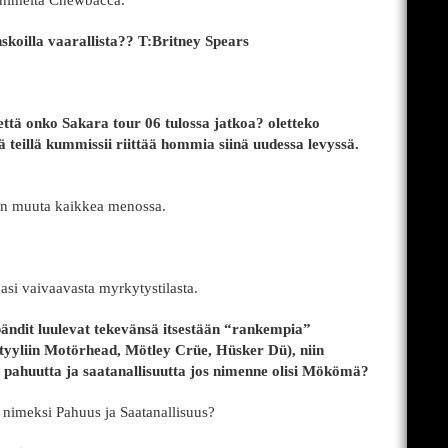
 nimeltä Chewbacca.
koilla vaarallista?? T:Britney Spears
ä että onko Sakara tour 06 tulossa jatkoa? oletteko
ä teillä kummissii riittää hommia siinä uudessa levyssä.
ähän muuta kaikkea menossa.
asi vaivaavasta myrkytystilasta.
bändit luulevat tekevänsä itsestään “rankempia”
tyyliin Motörhead, Mötley Crüe, Hüsker Dü), niin
ahuutta ja saatanallisuutta jos nimenne olisi Mökömä?
 nimeksi Pahuus ja Saatanallisuus?