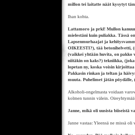
millon tei laitatte näät kysytyt tä
Ihan kohta.
Lattamoro ja prkl! Mullon kanuuna
mielestäni kuin puliakka. Tässä o
Lapsenmurhaajat ja kehitysvamma
OIKEESTI?), tää betonihelvetti, 
(vaikkei yhtään huvita, on pakko 
niitäkin on kaks?) tekniikka, (jo
lopetan ny, koska voisin kirjoittaa
Pakkasin rinkan ja teltan ja häivy
muuta. Puhelimet jätän pöydälle, (
Alkoholi-ongelmasta voidaan varova
kolmen tunnin välein. Oireyhtymää 
Janne, mikä oli uusista biiseistä 
Janne vastaa: Yleensä ne missä oli v