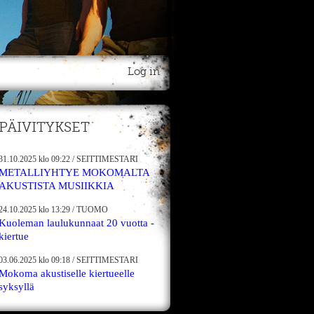
Log in
PÄIVITYKSET
31.10.2025
klo 09:22
/
SEITTIMESTARI
METALLIYHTYE MOKOMALTA
AKUSTISTA MUSIIKKIA
24.10.2025
klo 13:29
/
TUOMO
Kuoleman laulukunnaat 20 vuotta -
kiertue
03.06.2025
klo 09:18
/
SEITTIMESTARI
Mokoma akustiselle kiertueelle
syksyllä