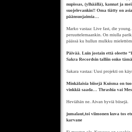
nupissas, (ylhäällä), kannat ja meill
suojelevankin!! Oma tiätty on asi
päänsuojaimia…
Marko vastaa: Live fast, die young. 
peruuttelemaankin. On miulla pariki
päässä ku hullun mulkku mielettömä
Päivää. Luin jostain että oleette 
Sakra Recordsin talliin onko tämä 
Sakara vastaa: Uusi projekti on käy
Minkälaisia biisejä Kuisma on tuo
vinkkiä saada… Thrashia vai Me
Heviähän ne. Aivan hyviä biisejä.
jumalaut,toi viimonen kuva tos et
karvane