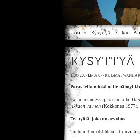
Uutiset
Kysyttyä
Keikat
Bä
KYSYTTYÄ
11.08.2007
klo 09:07
/
KUISMA
/
WANHA K
Paras leffa minkä ootte nähnyt t
Tähän mennessä paras on ollut
Häp
rikkaan vaimon
(Kokkonen 1977).
Tee työtä, joka on arvoitus.
Tuohon rimmaisi hienosti karvoitus,