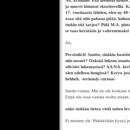
No, avaudun. Pää melkein halkee. I
ja nuoret kimmat skoottereilla. 
17- vuotiaasta lähtien, olen ny 40
osaa sitä niin pahana pitää, kuha
tuskin sitä tarjoo? Pidä M.A. pin
se taas kerätään ja vahvemmaksi
Jes.
Persönlich! Santtu, sinäkin basist
niin monet? Ooksää lukenu muuta ki
olit/olet lukemastasi? AA/NA- ker
olen edelleen hengissä!! Kerro jota
hehheh. -seriously curious-
Santtu vastaa: Mie en ole koskaan 
Enpä siis osaa vastata tuoho asiaan.
onko mitään tietoa vielä miten le
Ei muuten ole. Pitäisköhän kysyä j