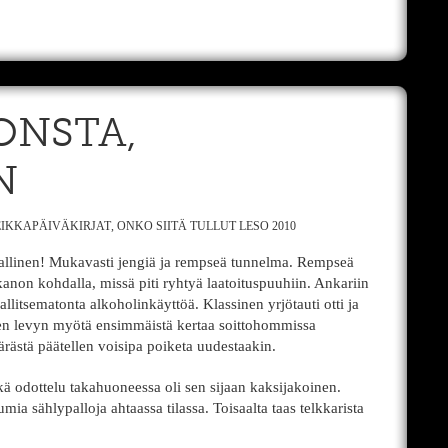
KONSTA,
N
IKKAPÄIVÄKIRJAT
,
ONKO SIITÄ TULLUT LESO 2010
allinen! Mukavasti jengiä ja rempseä tunnelma. Rempseä
non kohdalla, missä piti ryhtyä laatoituspuuhiin. Ankariin
 hallitsematonta alkoholinkäyttöä. Klassinen yrjötauti otti ja
nen levyn myötä ensimmäistä kertaa soittohommissa
äärästä päätellen voisipa poiketa uudestaakin.
ä odottelu takahuoneessa oli sen sijaan kaksijakoinen.
mia sählypalloja ahtaassa tilassa. Toisaalta taas telkkarista