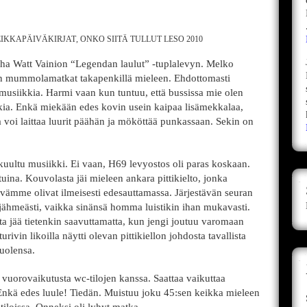
IKKAPÄIVÄKIRJAT
,
ONKO SIITÄ TULLUT LESO 2010
ha Watt Vainion “Legendan laulut” -tuplalevyn. Melko
uden mummolamatkat takapenkillä mieleen. Ehdottomasti
 musiikkia. Harmi vaan kun tuntuu, että bussissa mie olen
kia. Enkä miekään edes kovin usein kaipaa lisämekkalaa,
ina voi laittaa luurit päähän ja mököttää punkassaan. Sekin on
ultu musiikki. Ei vaan, H69 levyostos oli paras koskaan.
tuina. Kouvolasta jäi mieleen ankara pittikielto, jonka
vämme olivat ilmeisesti edesauttamassa. Järjestävän seuran
n jähmeästi, vaikka sinänsä homma luistikin ihan mukavasti.
a jää tietenkin saavuttamatta, kun jengi joutuu varomaan
rivin likoilla näytti olevan pittikiellon johdosta tavallista
uolensa.
a vuorovaikutusta wc-tilojen kanssa. Saattaa vaikuttaa
nkä edes luule! Tiedän. Muistuu joku 45:sen keikka mieleen