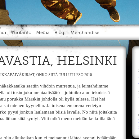
ndi
Tuotanto
Media
Blogi
Merchandise
TAVASTIA, HELSINKI
IKKAPÄIVÄKIRJAT
,
ONKO SIITÄ TULLUT LESO 2010
näkakkataika saatiin vihdoin murrettua, ja leimahdimme
llä oli tosin joku mentaalisäätö – johtuiko alun teknisistä
uu porukka Marskin johdolla oli kyllä tulessa. Hei hei
a sai miehen kyyneliin. Ja toisena encorena vedetyn
ko pyysi jonkun laulamaan biisiä lavalle. No niitä joitakuita
aalithan siitä syntyi. Vitti mikä meno meidän keikoilla tänä
sa olin alkukeikan kun ei meinannut lähteä svengi jytäämään.