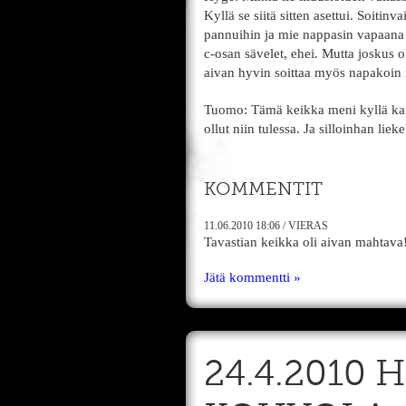
Kyllä se siitä sitten asettui. Soitin
pannuihin ja mie nappasin vapaana 
c-osan sävelet, ehei. Mutta joskus o
aivan hyvin soittaa myös napakoin ny
Tuomo: Tämä keikka meni kyllä kaikk
ollut niin tulessa. Ja silloinhan li
KOMMENTIT
11.06.2010
18:06
/
VIERAS
Tavastian keikka oli aivan mahtava!
Jätä kommentti »
24.4.2010