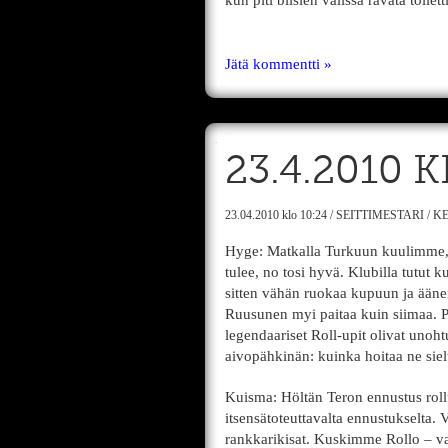
kun piti biisien välissä ravata toilet
Jätä kommentti »
23.4.2010 
23.04.2010
klo 10:24
/
SEITTIMESTARI
/
KE
Hyge: Matkalla Turkuun kuulimme, e
tulee, no tosi hyvä. Klubilla tutut k
sitten vähän ruokaa kupuun ja äänen
Ruusunen myi paitaa kuin siimaa. P
legendaariset Roll-upit olivat unoht
aivopähkinän: kuinka hoitaa ne sielt
Kuisma: Höltän Teron ennustus rollu
itsensätoteuttavalta ennustukselta. 
rankkarikisat. Kuskimme Rollo – van