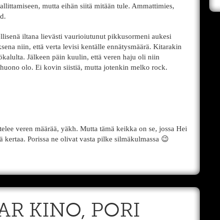
allittamiseen, mutta eihän siitä mitään tule. Ammattimies,
d.
llisenä iltana lievästi vaurioiutunut pikkusormeni aukesi
ena niin, että verta levisi kentälle ennätysmäärä. Kitarakin
yökalulta. Jälkeen päin kuulin, että veren haju oli niin
a huono olo. Ei kovin siistiä, mutta jotenkin melko rock.
telee veren määrää, yäkh. Mutta tämä keikka on se, jossa Hei
ä kertaa. Porissa ne olivat vasta pilke silmäkulmassa 😉
BAR KINO, PORI