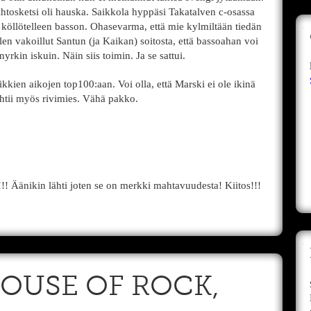
vaihtosketsi oli hauska. Saikkola hyppäsi Takatalven c-osassa
köllötelleen basson. Ohasevarma, että mie kylmiltään tiedän
len vakoillut Santun (ja Kaikan) soitosta, että bassoahan voi
rkin iskuin. Näin siis toimin. Ja se sattui.
ien aikojen top100:aan. Voi olla, että Marski ei ole ikinä
ekehtii myös rivimies. Vähä pakko.
!! Äänikin lähti joten se on merkki mahtavuudesta! Kiitos!!!
 HOUSE OF ROCK,