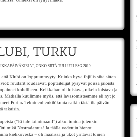
titiloissa. Onneksi oli lyhyt matka.
KLUBI, TURKU
IKKAPÄIVÄKIRJAT
,
ONKO SIITÄ TULLUT LESO 2010
ttä Klubi on loppuunmyyty. Kuinka hyvä fhjiilis siitä sitten
uviot: roudarit roudaavat, poptaitelijat pysyvät poissa jaloista,
paineet kohdilleen. Keikkahan oli loistava, oikein loistava ja
s. Matkalla kuulimme myös, että lavasomisteemme eli nyt jo
uneet Poriin. Tekninenhenkilökunta saikin tästä iltapäivän
ä takaisin.
peista (“Ei tule toimimaan!”) alkoi tuntua jotenkin
Vitti mikä Nostradamus! Ja täällä vedettiin hienot
ha kiekkoveska – oli maalissa ja ukot yrittävät toinen