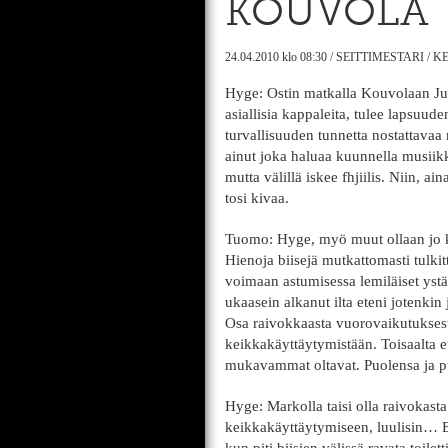
KOUVOLA
24.04.2010
klo 08:30
/
SEITTIMESTARI
/
KE
Hyge: Ostin matkalla Kouvolaan Ju
asiallisia kappaleita, tulee lapsu
turvallisuuden tunnetta nostattavaa
ainut joka haluaa kuunnella musiik
mutta välillä iskee fhjiilis. Niin, a
tosi kivaa.
Tuomo: Hyge, myö muut ollaan jo ku
Hienoja biisejä mutkattomasti tulkit
voimaan astumisessa lemiläiset ystä
ukaasein alkanut ilta eteni jotenki
Osa raivokkaasta vuorovaikutuksest
keikkakäyttäytymistään. Toisaalta etu
mukavammat oltavat. Puolensa ja p
Hyge: Markolla taisi olla raivokast
keikkakäyttäytymiseen, luulisin… E