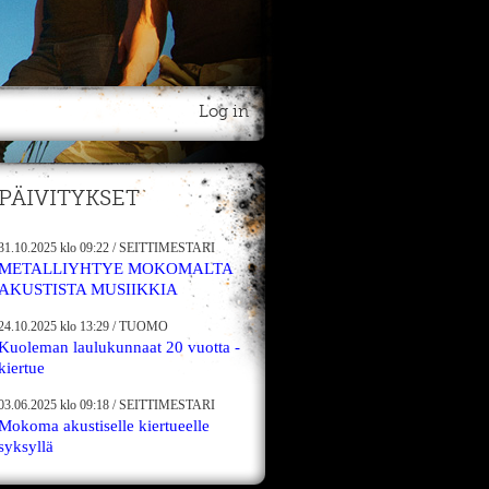
Log in
PÄIVITYKSET
31.10.2025
klo 09:22
/
SEITTIMESTARI
METALLIYHTYE MOKOMALTA
AKUSTISTA MUSIIKKIA
24.10.2025
klo 13:29
/
TUOMO
Kuoleman laulukunnaat 20 vuotta -
kiertue
03.06.2025
klo 09:18
/
SEITTIMESTARI
Mokoma akustiselle kiertueelle
syksyllä