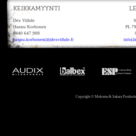
KEIKKAMYYNTI
L
Dex Viihde
S
Hannu Korhonen
PL 7
0440 647 908
hannu.korhonen(ät)dexviihde.fi
info(ä
Copyright © Mokoma & Sakara Productions