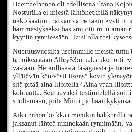
Haemaelaenen oli edellisenä iltana Kojons
Nosturilla ei miestä lähtöhetkellä näkyny
ukko saatiin matkan varreltakin kyytiin n
hämmästykseksi basismi otti muutaman r
kyytiin rynniessään. Taisi olla tosi kysees
Nuoruusvuosilta useimmille meistä tuttu 
tai oikeastaan Alley53:n kaksikko- otti ry
vastaan. Herkullisesta lasagnesta ja tuoree
yllätävän kätevästi itsensä kovin ylensyö
sitä pitää aina liioitella? Aina vaan liioitt
kohtuutta. Seuraavaksi testimielellä soitt
suoltamaan, joita Miitri parhaan kykynsä
Aika ennen keikkaa menikin bäkkärillä od
jaksanut lähteä minnekään rynnimään. Va
Lappeenrannan syntiseen alkuiltaan. Jark