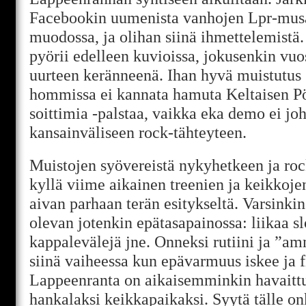
Facebookin uumenista vanhojen Lpr-mus
muodossa, ja olihan siinä ihmettelemistä
pyörii edelleen kuvioissa, jokusenkin vuo
uurteen keränneenä. Ihan hyvä muistutus si
hommissa ei kannata hamuta Keltaisen P
soittimia -palstaa, vaikka eka demo ei jo
kansainväliseen rock-tähteyteen.
Muistojen syövereistä nykyhetkeen ja ro
kyllä viime aikainen treenien ja keikkoje
aivan parhaan terän esitykseltä. Varsinkin 
olevan jotenkin epätasapainossa: liikaa slo
kappalevälejä jne. Onneksi rutiini ja ”am
siinä vaiheessa kun epävarmuus iskee ja fii
Lappeenranta on aikaisemminkin havaittu
hankalaksi keikkapaikaksi. Syytä tälle on