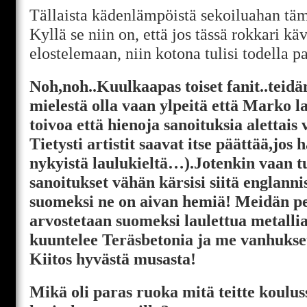
Tällaista kädenlämpöistä sekoiluahan täm
Kyllä se niin on, että jos tässä rokkari kä
elostelemaan, niin kotona tulisi todella p
Noh,noh..Kuulkaapas toiset fanit..teidä
mielestä olla vaan ylpeitä että Marko l
toivoa että hienoja sanoituksia alettais
Tietysti artistit saavat itse päättää,jos
nykyistä laulukieltä…).Jotenkin vaan t
sanoitukset vähän kärsisi siitä englannis
suomeksi ne on aivan hemiä! Meidän p
arvostetaan suomeksi laulettua metall
kuuntelee Teräsbetonia ja me vanhuk
Kiitos hyvästä musasta!
Mikä oli paras ruoka mitä teitte koulus