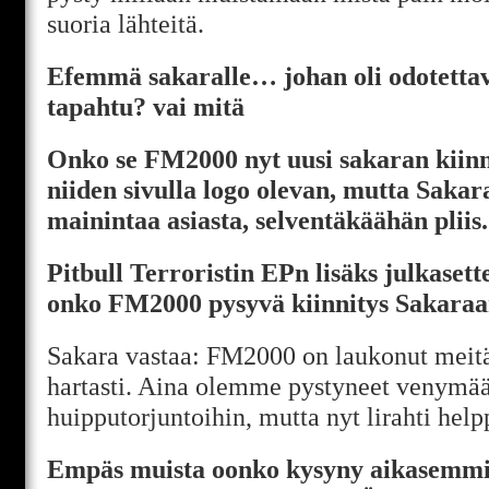
suoria lähteitä.
Efemmä sakaralle… johan oli odotettav
tapahtu? vai mitä
Onko se FM2000 nyt uusi sakaran kiin
niiden sivulla logo olevan, mutta Sakara
mainintaa asiasta, selventäkäähän pliis.
Pitbull Terroristin EPn lisäks julkase
onko FM2000 pysyvä kiinnitys Sakaraa
Sakara vastaa: FM2000 on laukonut meitä
hartasti. Aina olemme pystyneet venymä
huipputorjuntoihin, mutta nyt lirahti help
Empäs muista oonko kysyny aikasemmi