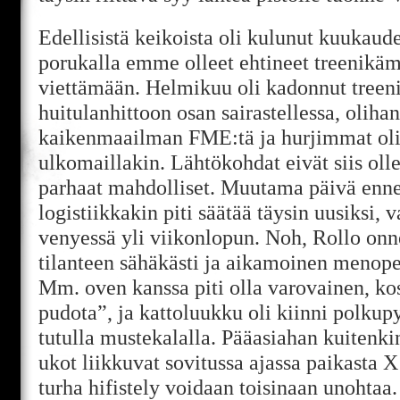
Edellisistä keikoista oli kulunut kuukaud
porukalla emme olleet ehtineet treenikäm
viettämään. Helmikuu oli kadonnut treeni
huitulanhittoon osan sairastellessa, oliha
kaikenmaailman FME:tä ja hurjimmat ol
ulkomaillakin. Lähtökohdat eivät siis olle
parhaat mahdolliset. Muutama päivä enne
logistiikkakin piti säätää täysin uusiksi,
venyessä yli viikonlopun. Noh, Rollo onn
tilanteen sähäkästi ja aikamoinen menopel
Mm. oven kanssa piti olla varovainen, kos
pudota”, ja kattoluukku oli kiinni polkup
tutulla mustekalalla. Pääasiahan kuitenki
ukot liikkuvat sovitussa ajassa paikasta 
turha hifistely voidaan toisinaan unohtaa.