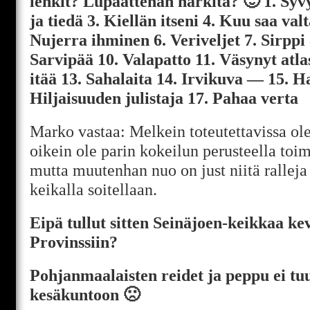
lenkit? Lupaattehan harkita? 🙂 1. Syv
ja tiedä 3. Kiellän itseni 4. Kuu saa val
Nujerra ihminen 6. Veriveljet 7. Sirppi
Sarvipää 10. Valapatto 11. Väsynyt atla
itää 13. Sahalaita 14. Irvikuva — 15. 
Hiljaisuuden julistaja 17. Pahaa verta
Marko vastaa: Melkein toteutettavissa olev
oikein ole parin kokeilun perusteella toim
mutta muutenhan nuo on just niitä rallej
keikalla soitellaan.
Eipä tullut sitten Seinäjoen-keikkaa kev
Provinssiin?
Pohjanmaalaisten reidet ja peppu ei tu
kesäkuntoon 🙁