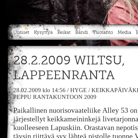
Uutiset
Kysyttyä
Keikat
Bändi
Tuotanto
Media
28.2.2009 WILTSU,
LAPPEENRANTA
28.02.2009
klo 14:56
/
HYGE
/
KEIKKAPÄIVÄKI
PEPPU RANTAKUNTOON 2009
Paikallinen nuorisovaateliike Alley 53 on
järjestellyt keikkameininkejä livetarjonna
kuolleeseen Lapuskiin. Orastavan nepotis
täysin riittävä syy lähteä pistolle tuonne