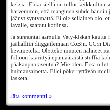
keksiä. Ehkä siellä on tullut keikkailtua 
harvemmin, että maaginen suhde bändin ja
jäänyt syntymättä. Ei ole sellainen olo, e
lavalle, saapuu kotiinsa.
Ja sunnuntai aamulla Vety-kiskan kautta He
jäähalliin diiggailemaan CoB:n, CC:n Di
hevimeteliä. Oletteko muuten nähneet itä
folioon käärittyä epämääräistä stuffia koh
pääkaupunkiseutua? Mie olen. Eikä ollut
huimausainetta. Ellei pökerryttävän miel
lasketa.
Jätä kommentti »