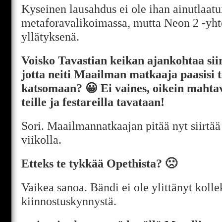
Kyseinen lausahdus ei ole ihan ainutlaat
metaforavalikoimassa, mutta Neon 2 -yhte
yllätyksenä.
Voisko Tavastian keikan ajankohtaa siirt
jotta neiti Maailman matkaaja paasisi t
katsomaan? 😀 Ei vaines, oikein mahta
teille ja festareilla tavataan!
Sori. Maailmannatkaajan pitää nyt siirtää
viikolla.
Etteks te tykkää Opethista? 🙁
Vaikea sanoa. Bändi ei ole ylittänyt kollek
kiinnostuskynnystä.