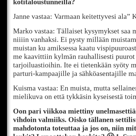
kotitaloustunneilla?
Janne vastaa: Varmaan keitettyvesi ala”
Marko vastaa: Tällaiset kysymykset saa m
niiiin vanhaksi. Ei pysty millään muista
muistan ku amiksessa kaatu vispipuuroasti
me kaavittiin kylmän rauhallisesti puurot h
tarjoiluastioihin. Ite ei tietenkään syöty 
parturi-kampaajille ja sähköasentajille m
Kuisma vastaa: En muista, mutta sellain
mielikuva on että tykkäsin kyseisestä toi
Oon pari viikkoa miettiny unelmasettiä t
vihdoin valmiiks. Oisko tällanen settili
mahdotonta toteuttaa ja jos on, niin mit