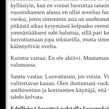
kyllästyin, kun en voinut luovuttaa tatuoi
vuosituhannen alussa en ollut sovelias lu
vuoksi, joten sittemmin asia on unohtunut
pitkästä aikaa kysymässä kelpaako veren
ymmärtääkseni suht haluttua, sillä pari k
luovuttamaan jopa tekstarilla, mutta sitte
käännyttivät ovelta.
Kuisma vastaa: En ole aktiivi. Muutaman
valumassa.
Santtu vastaa: Luovuttaisin, jos voisin. V
valitettavan kauan. Olen ihottumani vuoks
antibioottien ja kortisonien käyttäjä, että
tahdo kelvata.
Edellisissä kysyttyä palstalla kysymyksi