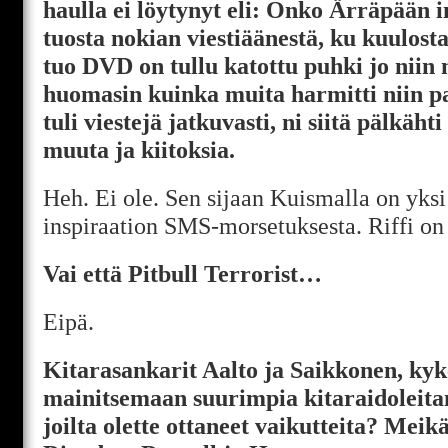
haulla ei löytynyt eli: Onko Ärräpään i
tuosta nokian viestiäänestä, ku kuulos
tuo DVD on tullu katottu puhki jo niin
huomasin kuinka muita harmitti niin p
tuli viestejä jatkuvasti, ni siitä pälkä
muuta ja kiitoksia.
Heh. Ei ole. Sen sijaan Kuismalla on yksi 
inspiraation SMS-morsetuksesta. Riffi on
Vai että Pitbull Terrorist…
Eipä.
Kitarasankarit Aalto ja Saikkonen, ky
mainitsemaan suurimpia kitaraidoleitan
joilta olette ottaneet vaikutteita? Meik