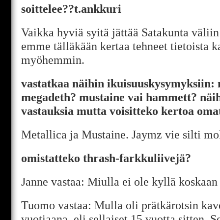
soittelee??t.ankkuri
Vaikka hyviä syitä jättää Satakunta väliin
emme tälläkään kertaa tehneet tietoista k
myöhemmin.
vastatkaa näihin ikuisuuskysymyksiin: 
megadeth? mustaine vai hammett? näihi
vastauksia mutta voisitteko kertoa om
Metallica ja Mustaine. Jaymz vie silti m
omistatteko thrash-farkkuliivejä?
Janne vastaa: Miulla ei ole kyllä koskaan 
Tuomo vastaa: Mulla oli prätkärotsin kav
vuotiaana, eli sellaiset 15 vuotta sitten. 