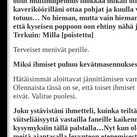
ollut multihuipennus luokkaa mikäli olis
kaveriköörilläni ottaa pohjat ja kuulla 
totuus… No hieman, mutta vain hieman 
että kyseisen poppoon oon ehtiny nähä jo
Terkuin: Milla [poistettu]
Terveiset menivät perille.
Miksi ihmiset puhuu kevätmasennukses
Hätäisimmät aloittavat jännittämisen var
Olennaista tässä on se, että toiset ihmiset
eivät. Valitse puolesi.
Joku ystävistäni ihmetteli, kuinka teiltä
viitseliäisyyttä vastailla faneille kaik
kysymyksiin tällä palstalla…Nyt kun ole
meitä ajantasalla levynteon etenemisest