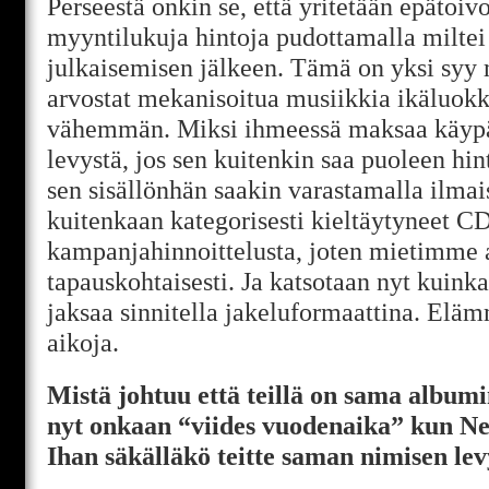
Perseestä onkin se, että yritetään epätoi
myyntilukuja hintoja pudottamalla miltei
julkaisemisen jälkeen. Tämä on yksi syy 
arvostat mekanisoitua musiikkia ikäluokk
vähemmän. Miksi ihmeessä maksaa käyp
levystä, jos sen kuitenkin saa puoleen hint
sen sisällönhän saakin varastamalla ilma
kuitenkaan kategorisesti kieltäytyneet C
kampanjahinnoittelusta, joten mietimme a
tapauskohtaisesti. Ja katsotaan nyt kuin
jaksaa sinnitella jakeluformaattina. Elä
aikoja.
Mistä johtuu että teillä on sama albumi
nyt onkaan “viides vuodenaika” kun Ne
Ihan säkälläkö teitte saman nimisen le