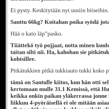
Ei pysty. Keskitytään nyt uusiin biiseihin.
Santtu 66kg? Koitahan poika syödä jota
Hää o kato läp”pasko.
Tiiättekö työ pojjaat, notta minen kuul
taitan silti nii. Ha, kahohan sie pitkät
kohtsillee.
Pitkätukkien pitkä tukkiauto tukki koko p
tämä on Santulle kiitos, kun hän otti sel
kertomaan mulle 31.1 Kemissä, että Hu
keikka onkin paikan yläkerrassa jonne 
liikkuu 4-pyöräisellä ei ole mitään asia