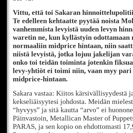
Vittu, että toi Sakaran hinnoittelupolit
Te edelleen kehtaatte pyytää noista 
vanhemmista levyistä uuden levyn hinn
waretin ne, kun kyllästyin odottamaan 
normaaliin midprice hintaan, niin saat
niistä levyistä, jotka lojuu jakelijan var
onko toi teidän toiminta jotenkin fiks
levy-yhtiöt ei toimi niin, vaan myy pari
midprice-hintaan.
Sakara vastaa: Kiitos kärsivällisyydestä j
kekseliäisyytesi johdosta. Meidän miele
“hyvyys” ja sitä kautta “arvo” ei huonone
Päinvastoin, Metallican Master of Puppet
PARAS, ja sen kopio on ehdottomasti 17,