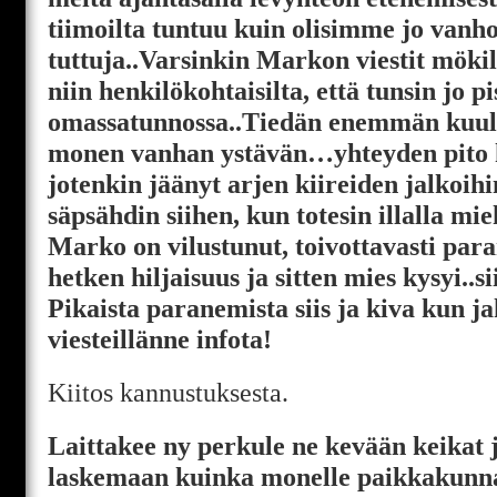
tiimoilta tuntuu kuin olisimme jo vanh
tuttuja..Varsinkin Markon viestit mökil
niin henkilökohtaisilta, että tunsin jo p
omassatunnossa..Tiedän enemmän kuulu
monen vanhan ystävän…yhteyden pito 
jotenkin jäänyt arjen kiireiden jalkoi
säpsähdin siihen, kun totesin illalla mieh
Marko on vilustunut, toivottavasti par
hetken hiljaisuus ja sitten mies kysyi..
Pikaista paranemista siis ja kiva kun j
viesteillänne infota!
Kiitos kannustuksesta.
Laittakee ny perkule ne kevään keikat 
laskemaan kuinka monelle paikkakunnal