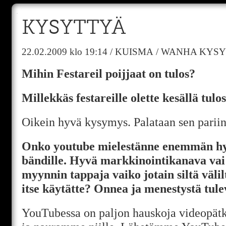
KYSYTTYÄ
22.02.2009
klo 19:14
/
KUISMA
/
WANHA KYSY
Mihin Festareil poijjaat on tulos?
Millekkäs festareille olette kesällä tulo
Oikein hyvä kysymys. Palataan sen pari
Onko youtube mielestänne enemmän hyö
bändille. Hyvä markkinointikanava vai 
myynnin tappaja vaiko jotain siltä väli
itse käytätte? Onnea ja menestystä tul
YouTubessa on paljon hauskoja videopät