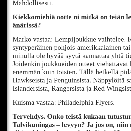
Mahdollisesti.
Kiekkomiehiä ootte ni mitkä on teiän 
änärissä?
Marko vastaa: Lempijoukkue vaihtelee. K
syntyperäinen pohjois-amerikkalainen tai e
minulla ole hyvää syytä kannattaa yhtä ti
Joidenkin joukkueiden otteet viehättävät 
enemmän kuin toisten. Tällä hetkellä pid
Hawkseista ja Penguinsista. Näppylöitä 
Islandersista, Rangersista ja Red Wingsist
Kuisma vastaa: Philadelphia Flyers.
Tervehdys. Onko teistä kukaan tutust
Talvikuningas – levyyn? Ja jos on, niin 