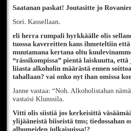
Saatanan paskat! Joutasitte jo Rovanie
Sori. Kassellaan.
eli herra rumpali hyrkkäälle olis sella
tuossa kavereitten kans ihmeteltiin että
muutamana kertana oltu kuulevinamme
“rässikompissa” pientä laiskuutta, ett
liiasta alkoholin määrästä ennen soittoa
tahallaan? vai onko nyt ihan omissa ko
Janne vastaa: “Noh. Alkoholistahan nämä 
vastaisi Klunssila.
Vitti olis siistiä jos kerkeisittä väsää
ylijääneistä biiseistä tms; tiedossahan on
albumeiden julkaisuissa!?