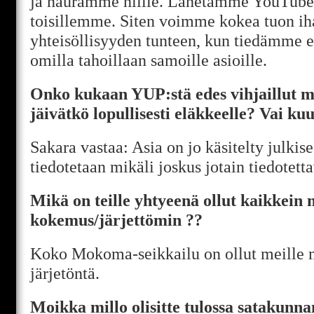
ja nauramme niille. Lähetämme YouTube
toisillemme. Siten voimme kokea tuon i
yhteisöllisyyden tunteen, kun tiedämme e
omilla tahoillaan samoille asioille.
Onko kukaan YUP:stä edes vihjaillut mi
jäivätkö lopullisesti eläkkeelle? Vai kuu
Sakara vastaa: Asia on jo käsitelty julkise
tiedotetaan mikäli joskus jotain tiedotett
Mikä on teille yhtyeenä ollut kaikkein 
kokemus/järjettömin ??
Koko Mokoma-seikkailu on ollut meille m
järjetöntä.
Moikka millo olisitte tulossa satakunna