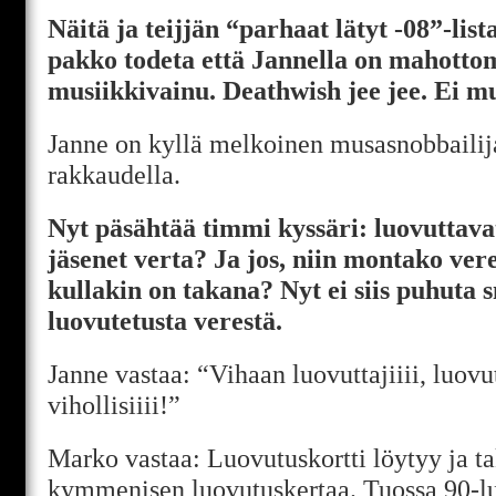
Näitä ja teijjän “parhaat lätyt -08”-list
pakko todeta että Jannella on mahotto
musiikkivainu. Deathwish jee jee. Ei m
Janne on kyllä melkoinen musasnobbailija
rakkaudella.
Nyt päsähtää timmi kyssäri: luovutta
jäsenet verta? Ja jos, niin montako ve
kullakin on takana? Nyt ei siis puhuta 
luovutetusta verestä.
Janne vastaa: “Vihaan luovuttajiiii, luovu
vihollisiiii!”
Marko vastaa: Luovutuskortti löytyy ja t
kymmenisen luovutuskertaa. Tuossa 90-l