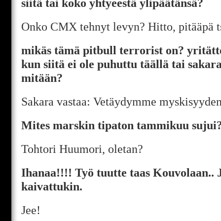
siitä tai koko yhtyeestä ylipäätänsä?
Onko CMX tehnyt levyn? Hitto, pitääpä t
mikäs tämä pitbull terrorist on? yritätt
kun siitä ei ole puhuttu täällä tai sakar
mitään?
Sakara vastaa: Vetäydymme myskisyyden
Mites marskin tipaton tammikuu sujui
Tohtori Huumori, oletan?
Ihanaa!!!! Työ tuutte taas Kouvolaan.. 
kaivattukin.
Jee!