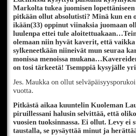
Markolta tukea juomisen lopettänisee
pitkään ollut absolutisti? Minä kun en o
ikään(33) oppinut viinaksia juomaan ol
luulenpa ettei tule aloitettuakaan…Tein
olemaan niin hyvät kaverit, että vaikka 
sylkeneetkään niineivät mun seuraa kar
monissa menoissa mukana…Kavereiden 
on tosi tärkeetä! Tsemppiä kysyjälle yr
Jes. Maukka on ollut selväpäisyysporuko
vuotta.
Pitkästä aikaa kuuntelin Kuoleman La
piruillessani halusin selvittää, että oli
vuosien tuoksinnassa. Ei ollut. Levy ei
taustalla, se pysäyttää minut ja herätt