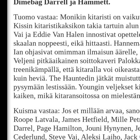
Dimebag Darrell ja Hammett.
Tuomo vastaa: Monikin kitaristi on vaikutt
Kissin kitaristikaksikon takia tartuin alun
Vai ja Eddie Van Halen innostivat opet
skaalan noppeesti, eikä hittaasti. Hannem
Ian ohjasivat omimman ilmaisun äärelle, el
Veljeni pitkäaikainen soittokaveri Palokk
treenikämpällä, että kitaralla voi oikeast
kuin heviä. The Hauntedin jätkät muistutt
pysymään lestissään. Youngin veljekset ki
kaiken, mikä kitaransoitossa on mielestän
Kuisma vastaa: Jos et millään arvaa, sano
Roope Latvala, James Hetfield, Mille Pe
Darrel, Page Hamilton, Jouni Hynynen, Je
Cederlund, Steve Vai, Aleksi Laiho, Jac