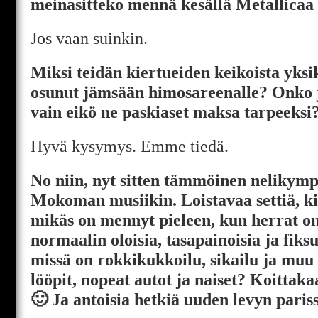
meinasitteko mennä kesällä Metallica
Jos vaan suinkin.
Miksi teidän kiertueiden keikoista yksik
osunut jämsään himosareenalle? Onko 
vain eikö ne paskiaset maksa tarpeeksi
Hyvä kysymys. Emme tiedä.
No niin, nyt sitten tämmöinen nelikymp
Mokoman musiikin. Loistavaa settiä, kii
mikäs on mennyt pieleen, kun herrat on 
normaalin oloisia, tasapainoisia ja fiksu
missä on rokkikukkoilu, sikailu ja muu 
lööpit, nopeat autot ja naiset? Koittak
🙂 Ja antoisia hetkiä uuden levyn paris