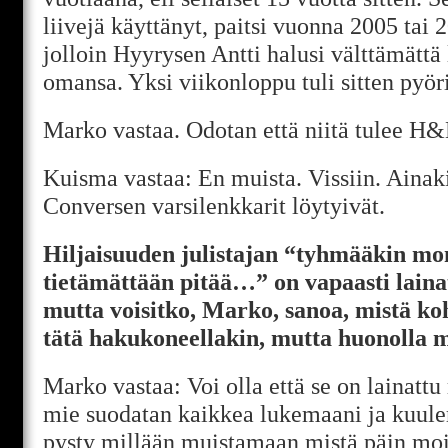
liivejä käyttänyt, paitsi vuonna 2005 tai 
jolloin Hyyrysen Antti halusi välttämättä 
omansa. Yksi viikonloppu tuli sitten pyörit
Marko vastaa. Odotan että niitä tulee H
Kuisma vastaa: En muista. Vissiin. Ainakin
Conversen varsilenkkarit löytyivät.
Hiljaisuuden julistajan “tyhmääkin mon
tietämättään pitää…” on vapaasti laina
mutta voisitko, Marko, sanoa, mistä koh
tätä hakukoneellakin, mutta huonolla m
Marko vastaa: Voi olla että se on lainattu
mie suodatan kaikkea lukemaani ja kuule
pysty millään muistamaan mistä päin moi