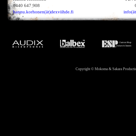
0440 647 908
hannu.korhonen(ät)dexviihde.fi
info(ä
Copyright © Mokoma & Sakara Productions