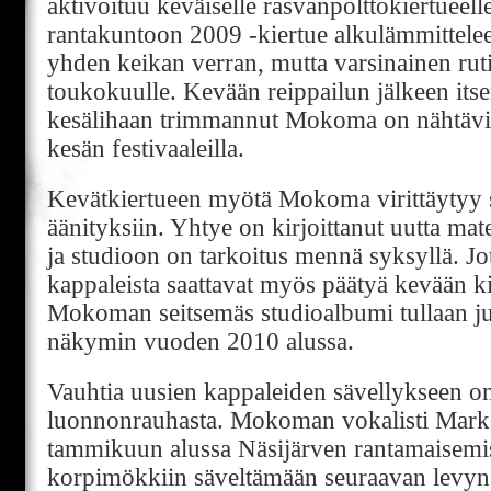
aktivoituu keväiselle rasvanpolttokiertueell
rantakuntoon 2009 -kiertue alkulämmittele
yhden keikan verran, mutta varsinainen rutis
toukokuulle. Kevään reippailun jälkeen its
kesälihaan trimmannut Mokoma on nähtävi
kesän festivaaleilla.
Kevätkiertueen myötä Mokoma virittäytyy
äänityksiin. Yhtye on kirjoittanut uutta mate
ja studioon on tarkoitus mennä syksyllä. Jo
kappaleista saattavat myös päätyä kevään kie
Mokoman seitsemäs studioalbumi tullaan ju
näkymin vuoden 2010 alussa.
Vauhtia uusien kappaleiden sävellykseen on
luonnonrauhasta. Mokoman vokalisti Mark
tammikuun alussa Näsijärven rantamaisemis
korpimökkiin säveltämään seuraavan levyn 