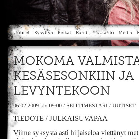
Uutiset
Kysyttyä
Keikat
Bändi
Tuotanto
Media
MOKOMA VALMIST
KESÄSESONKIIN JA
LEVYNTEKOON
06.02.2009
klo 09:00
/
SEITTIMESTARI
/
UUTISET
TIEDOTE / JULKAISUVAPAA
Viime syksystä asti hiljaiseloa viettänyt m