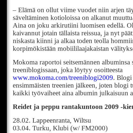
– Elämä on ollut viime vuodet niin arjen täy
säveltäminen kotioloissa on alkanut muuttua
Aina on joku arkirutiini luomisen edellä. O
kaivannut jotain tällaista reissua, ja nyt päät
niskasta kiinni ja alkaa toden teolla homm
korpimökistään mobiililaajakaistan välitykse
Mokoma raportoi seitsemännen albuminsa 
treeniblogissaan, joka löytyy osoitteesta
www.mokoma.com/treeniblogi2009
. Blogi
ensimmäisten treenien jälkeen, joten blogi t
kaikki työvaiheet aina albumin julkaisuun as
Reidet ja peppu rantakuntoon 2009 -kie
28.02. Lappeenranta, Wiltsu
03.04. Turku, Klubi (w/ FM2000)