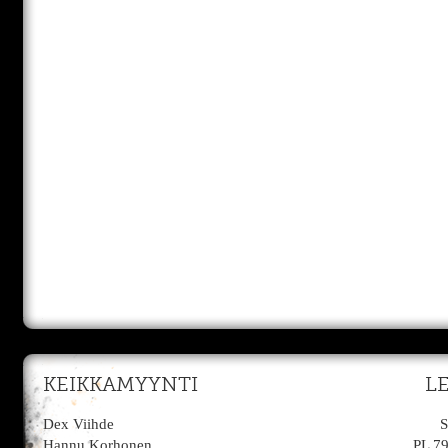
KEIKKAMYYNTI
L
Dex Viihde
S
Hannu Korhonen
PL 7