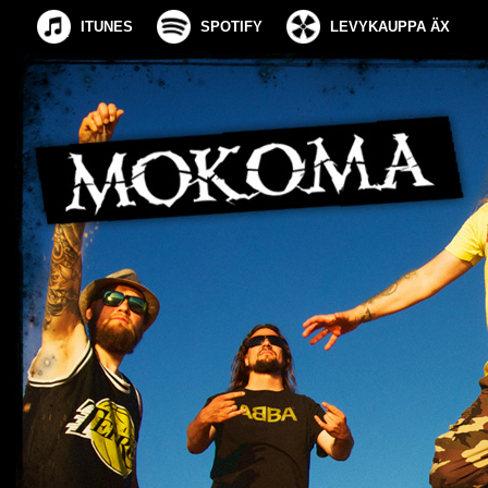
ITUNES
SPOTIFY
LEVYKAUPPA ÄX