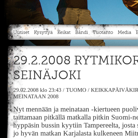
Uutiset
Kysyttyä
Keikat
Bändi
Tuotanto
Media
29.2.2008 RYTMIK
SEINÄJOKI
29.02.2008
klo 23:43
/
TUOMO
/
KEIKKAPÄIVÄKIR
MEINATAAN 2008
Nyt mennään ja meinataan -kiertueen puoliv
taittamaan pitkällä matkalla pitkin Suomi-nei
hyppäsin bussin kyytiin Tampereelta, jos
jo hyvän matkan Karjalasta kulkeneen Mii