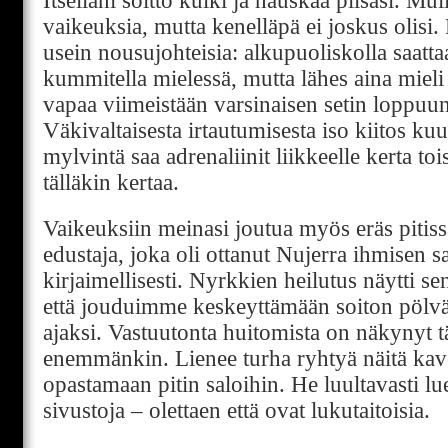
Itselläni soitto kulki ja hauskaa piisasi. Muill
vaikeuksia, mutta kenelläpä ei joskus olisi. 
usein nousujohteisia: alkupuoliskolla saattaa
kummitella mielessä, mutta lähes aina mieli 
vapaa viimeistään varsinaisen setin loppuu
Väkivaltaisesta irtautumisesta iso kiitos kuu
mylvintä saa adrenaliinit liikkeelle kerta to
tälläkin kertaa.
Vaikeuksiin meinasi joutua myös eräs pitiss
edustaja, joka oli ottanut Nujerra ihmisen
kirjaimellisesti. Nyrkkien heilutus näytti sen
että jouduimme keskeyttämään soiton pölvä
ajaksi. Vastuutonta huitomista on näkynyt tä
enemmänkin. Lienee turha ryhtyä näitä kavere
opastamaan pitin saloihin. He luultavasti lu
sivustoja – olettaen että ovat lukutaitoisia.