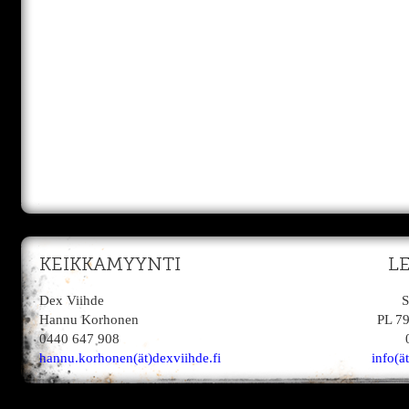
KEIKKAMYYNTI
L
Dex Viihde
S
Hannu Korhonen
PL 7
0440 647 908
hannu.korhonen(ät)dexviihde.fi
info(ä