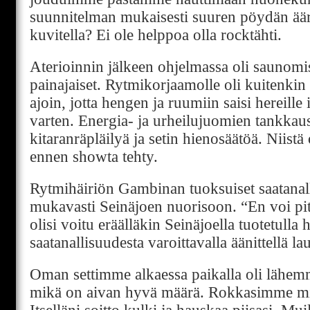
suunnitelman mukaisesti suuren pöydän ääre
kuvitella? Ei ole helppoa olla rocktähti.
Aterioinnin jälkeen ohjelmassa oli saunomis
painajaiset. Rytmikorjaamolle oli kuitenki
ajoin, jotta hengen ja ruumiin saisi hereille 
varten. Energia- ja urheilujuomien tankkau
kitaranräpläilyä ja setin hienosäätöä. Niistä
ennen showta tehty.
Rytmihäiriön Gambinan tuoksuiset saatanall
mukavasti Seinäjoen nuorisoon. “En voi pit
olisi voitu eräälläkin Seinäjoella tuotetulla
saatanallisuudesta varoittavalla äänittellä la
Oman settimme alkaessa paikalla oli lähem
mikä on aivan hyvä määrä. Rokkasimme m