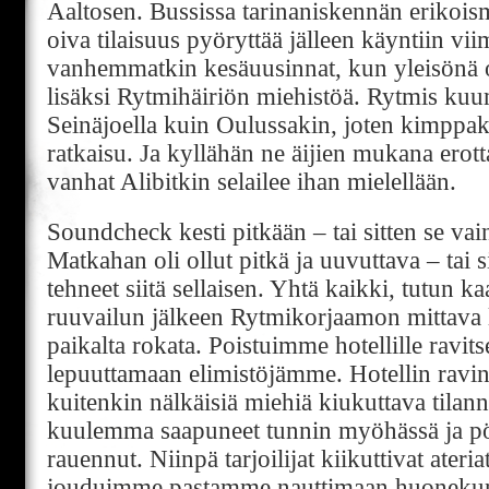
Aaltosen. Bussissa tarinaniskennän erikoism
oiva tilaisuus pyöryttää jälleen käyntiin vi
vanhemmatkin kesäuusinnat, kun yleisönä 
lisäksi Rytmihäiriön miehistöä. Rytmis kuum
Seinäjoella kuin Oulussakin, joten kimppak
ratkaisu. Ja kyllähän ne äijien mukana erot
vanhat Alibitkin selailee ihan mielellään.
Soundcheck kesti pitkään – tai sitten se vain 
Matkahan oli ollut pitkä ja uuvuttava – tai
tehneet siitä sellaisen. Yhtä kaikki, tutun k
ruuvailun jälkeen Rytmikorjaamon mittava l
paikalta rokata. Poistuimme hotellille ravit
lepuuttamaan elimistöjämme. Hotellin ravin
kuitenkin nälkäisiä miehiä kiukuttava tila
kuulemma saapuneet tunnin myöhässä ja p
rauennut. Niinpä tarjoilijat kiikuttivat ater
jouduimme pastamme nauttimaan huonekunn