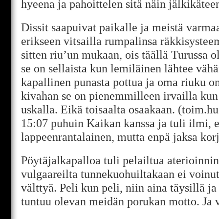
hyeena ja pahoittelen sitä näin jälkikätee
Dissit saapuivat paikalle ja meistä varma
erikseen vitsailla rumpalinsa räkkisysteem
sitten riu’un mukaan, ois täällä Turussa o
se on sellaista kun lemiläinen lähtee vähän
kapallinen punasta pottua ja oma riuku on
kivahan se on pienemmilleen irvailla kun
uskalla. Eikä toisaalta osaakaan. (toim.h
15:07 puhuin Kaikan kanssa ja tuli ilmi, 
lappeenrantalainen, mutta enpä jaksa korj
Pöytäjalkapalloa tuli pelailtua aterioinni
vulgaareilta tunnekuohuiltakaan ei voinut
välttyä. Peli kun peli, niin aina täysillä j
tuntuu olevan meidän porukan motto. Ja vi