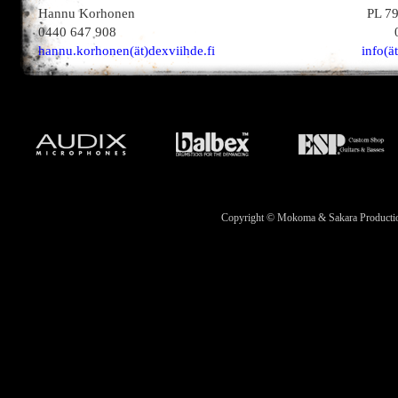
Hannu Korhonen
PL 7
0440 647 908
hannu.korhonen(ät)dexviihde.fi
info(ä
Copyright © Mokoma & Sakara Productions