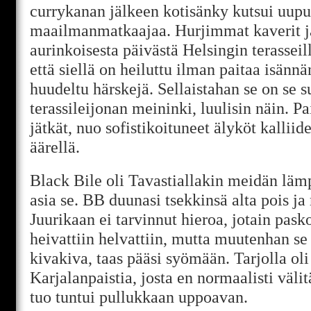
currykanan jälkeen kotisänky kutsui uupu
maailmanmatkaajaa. Hurjimmat kaverit j
aurinkoisesta päivästä Helsingin terasseill
että siellä on heiluttu ilman paitaa isännän
huudeltu härskejä. Sellaistahan se on se 
terassileijonan meininki, luulisin näin. P
jätkät, nuo sofistikoituneet älyköt kallii
äärellä.
Black Bile oli Tavastiallakin meidän lämp
asia se. BB duunasi tsekkinsä alta pois 
Juurikaan ei tarvinnut hieroa, jotain pa
heivattiin helvattiin, mutta muutenhan se o
kivakiva, taas pääsi syömään. Tarjolla ol
Karjalanpaistia, josta en normaalisti väli
tuo tuntui pullukkaan uppoavan.