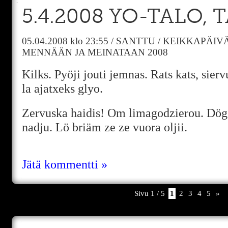
5.4.2008 YO-TALO,
05.04.2008
klo 23:55
/
SANTTU
/
KEIKKAPÄIVÄ
MENNÄÄN JA MEINATAAN 2008
Kilks. Pyöji jouti jemnas. Rats kats, sierv
la ajatxeks glyo.
Zervuska haidis! Om limagodzierou. Dög
nadju. Lö briäm ze ze vuora oljii.
Jätä kommentti »
Sivu 1 / 5
1
2
3
4
5
»