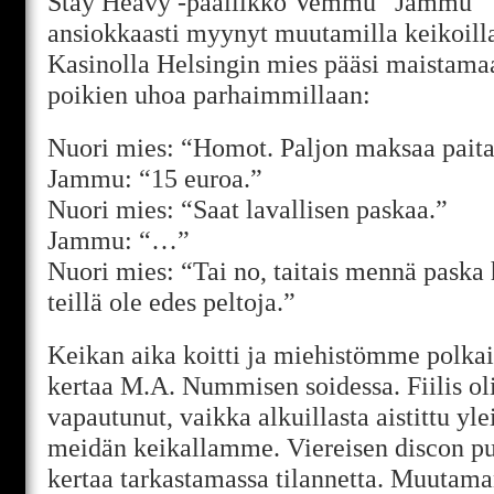
Stay Heavy -päällikkö Vemmu “Jammu”
ansiokkaasti myynyt muutamilla keikoill
Kasinolla Helsingin mies pääsi maistamaa
poikien uhoa parhaimmillaan:
Nuori mies: “Homot. Paljon maksaa pait
Jammu: “15 euroa.”
Nuori mies: “Saat lavallisen paskaa.”
Jammu: “…”
Nuori mies: “Tai no, taitais mennä paska
teillä ole edes peltoja.”
Keikan aika koitti ja miehistömme polkais
kertaa M.A. Nummisen soidessa. Fiilis ol
vapautunut, vaikka alkuillasta aistittu yl
meidän keikallamme. Viereisen discon pu
kertaa tarkastamassa tilannetta. Muuta