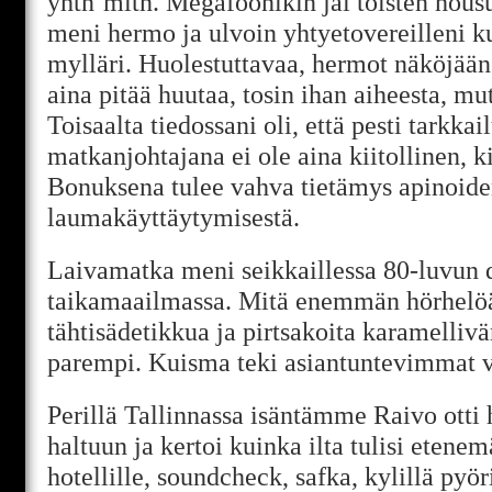
yhtn’mitn. Megafoonikin jäi toisten hous
meni hermo ja ulvoin yhtyetovereilleni k
mylläri. Huolestuttavaa, hermot näköjään
aina pitää huutaa, tosin ihan aiheesta, mu
Toisaalta tiedossani oli, että pesti tarkka
matkanjohtajana ei ole aina kiitollinen, k
Bonuksena tulee vahva tietämys apinoid
laumakäyttäytymisestä.
Laivamatka meni seikkaillessa 80-luvun 
taikamaailmassa. Mitä enemmän hörhelöä
tähtisädetikkua ja pirtsakoita karamellivä
parempi. Kuisma teki asiantuntevimmat v
Perillä Tallinnassa isäntämme Raivo otti
haltuun ja kertoi kuinka ilta tulisi eten
hotellille, soundcheck, safka, kylillä pyör