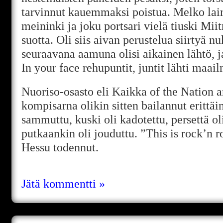
tarvinnut kauemmaksi poistua. Melko laim
meininki ja joku portsari vielä tiuski Miit
suotta. Oli siis aivan perustelua siirtyä
seuraavana aamuna olisi aikainen lähtö, j
In your face rehupuntit, juntit lähti maail
Nuoriso-osasto eli Kaikka of the Nation 
kompisarna olikin sitten bailannut erittäin 
sammuttu, kuski oli kadotettu, persettä oli
putkaankin oli jouduttu. ”This is rock’n r
Hessu todennut.
Jätä kommentti »