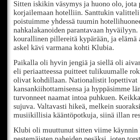
Sitten iskikin väsymys ja huono olo, jota p
korjailemaan hotelliin. Santtukin valittel
poistuimme yhdessä tuumin hotellihuonee
nahkalakanoiden parantavaan hyväilyyn. 
kourallinen pillereitä kypärään, ja elämä 
askel kävi varmana kohti Klubia.
Paikalla oli hyvin jengiä ja siellä oli ai
eli periaatteessa puitteet tulikuumalle ro
olivat kohdillaan. Nationalistit lopettivat
kansankiihottamisensa ja hyppäsimme läm
turvonneet naamat intoa puhkuen. Keikka 
sujuva. Valtavasti hikeä, melkein suoraks
musiikillisia kääntöpotkuja, siinä illan res
Klubi oli muuttunut sitten viime käynnin
nestemäisten paheiden pesäksi, joten torst