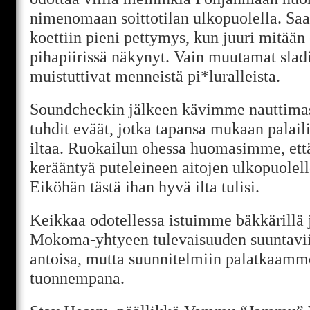
nimenomaan soittotilan ulkopuolella. Saa
koettiin pieni pettymys, kun juuri mitään
pihapiirissä näkynyt. Vain muutamat sladi
muistuttivat menneistä pi*luralleista.
Soundcheckin jälkeen kävimme nauttimass
tuhdit eväät, jotka tapansa mukaan palail
iltaa. Ruokailun ohessa huomasimme, että
kerääntyä puteleineen aitojen ulkopuolell
Eiköhän tästä ihan hyvä ilta tulisi.
Keikkaa odotellessa istuimme bäkkärillä 
Mokoma-yhtyeen tulevaisuuden suuntaviiv
antoisa, mutta suunnitelmiin palatkaam
tuonnempana.