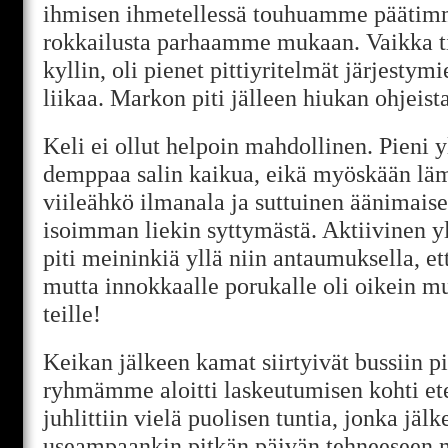
ihmisen ihmetellessä touhuamme päätimm
rokkailusta parhaamme mukaan. Vaikka tila
kyllin, oli pienet pittiyritelmät järjestym
liikaa. Markon piti jälleen hiukan ohjeis
Keli ei ollut helpoin mahdollinen. Pieni 
demppaa salin kaikua, eikä myöskään lä
viileähkö ilmanala ja suttuinen äänimais
isoimman liekin syttymästä. Aktiivinen y
piti meininkiä yllä niin antaumuksella, ett
mutta innokkaalle porukalle oli oikein mu
teille!
Keikan jälkeen kamat siirtyivät bussiin pi
ryhmämme aloitti laskeutumisen kohti et
juhlittiin vielä puolisen tuntia, jonka jälk
useampaankin pitkän päivän tehneeseen