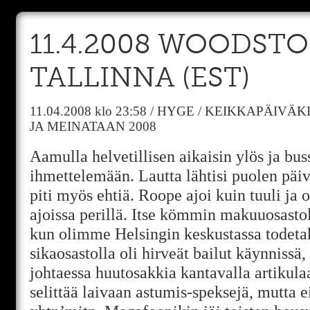
11.4.2008 WOODSTO
TALLINNA (EST)
11.04.2008
klo 23:58
/
HYGE
/
KEIKKAPÄIVÄKI
JA MEINATAAN 2008
Aamulla helvetillisen aikaisin ylös ja bu
ihmettelemään. Lautta lähtisi puolen päiv
piti myös ehtiä. Roope ajoi kuin tuuli ja
ajoissa perillä. Itse kömmin makuuosastol
kun olimme Helsingin keskustassa todetak
sikaosastolla oli hirveät bailut käynnissä
johtaessa huutosakkia kantavalla artikulaa
selittää laivaan astumis-speksejä, mutta ei