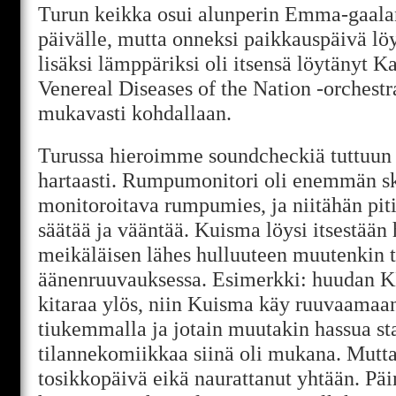
Turun keikka osui alunperin Emma-gaala
päivälle, mutta onneksi paikkauspäivä löy
lisäksi lämppäriksi oli itsensä löytänyt K
Venereal Diseases of the Nation -orchestra
mukavasti kohdallaan.
Turussa hieroimme soundcheckiä tuttuun t
hartaasti. Rumpumonitori oli enemmän sk
monitoroitava rumpumies, ja niitähän piti
säätää ja vääntää. Kuisma löysi itsestään 
meikäläisen lähes hulluuteen muutenkin t
äänenruuvauksessa. Esimerkki: huudan K
kitaraa ylös, niin Kuisma käy ruuvaamaa
tiukemmalla ja jotain muutakin hassua st
tilannekomiikkaa siinä oli mukana. Mutta
tosikkopäivä eikä naurattanut yhtään. Päi