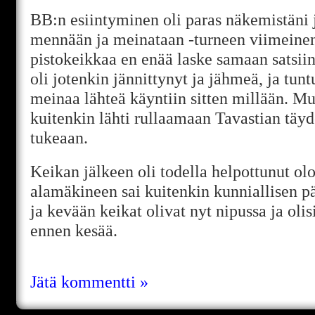
BB:n esiintyminen oli paras näkemistäni j
mennään ja meinataan -turneen viimeine
pistokeikkaa en enää laske samaan satsii
oli jotenkin jännittynyt ja jähmeä, ja tuntu
meinaa lähteä käyntiin sitten millään. Mut
kuitenkin lähti rullaamaan Tavastian täyd
tukeaan.
Keikan jälkeen oli todella helpottunut olo
alamäkineen sai kuitenkin kunniallisen p
ja kevään keikat olivat nyt nipussa ja olis
ennen kesää.
Jätä kommentti »