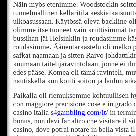
Näin myös etenimme. Woodstockin soittoti
tunnelmallinen kellaritila keskiaikaisuut
ulkoasussaan. Käytössä oleva backline ol
olimme itse tuoneet vain kriittisimmät tar
bussihan jäi Helsinkiin ja roudasimme käs
roudasimme. Äänentarkastelu oli melko p
safkat naamaan ja sitten Raivo johdattik
kuumaan taitelijaravintolaan, jonne ei ilm
edes pääse. Komea oli tämä ravinteli, mut
nautiskella kun koitti soiton ja laulun aik
Paikalla oli riemuksemme kohtuullisen hy
con maggiore precisione cose e in grado d
casino italia
s4gambling.com/it/
in termin
bonus, non devi far altro che visitare il sit
casino, dove potrai notare in bella vista 