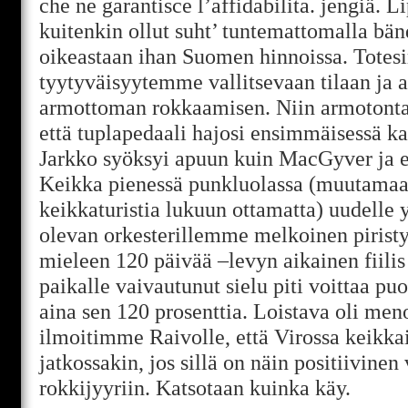
che ne garantisce l’affidabilita. jengiä. L
kuitenkin ollut suht’ tuntemattomalla bän
oikeastaan ihan Suomen hinnoissa. Tote
tyytyväisyytemme vallitsevaan tilaan ja 
armottoman rokkaamisen. Niin armotonta 
että tuplapedaali hajosi ensimmäisessä k
Jarkko syöksyi apuun kuin MacGyver ja eh
Keikka pienessä punkluolassa (muutamaa
keikkaturistia lukuun ottamatta) uudelle y
olevan orkesterillemme melkoinen piristy
mieleen 120 päivää –levyn aikainen fiili
paikalle vaivautunut sielu piti voittaa puo
aina sen 120 prosenttia. Loistava oli meno 
ilmoitimme Raivolle, että Virossa keikkai
jatkossakin, jos sillä on näin positiivine
rokkijyyriin. Katsotaan kuinka käy.