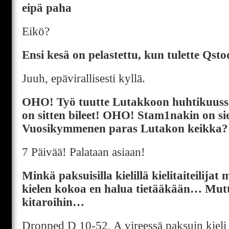
eipä paha
Eikö?
Ensi kesä on pelastettu, kun tulette Qsto
Juuh, epävirallisesti kyllä.
OHO! Työ tuutte Lutakkoon huhtikuussa
on sitten bileet! OHO! Stam1nakin on s
Vuosikymmenen paras Lutakon keikka?
7 Päivää! Palataan asiaan!
Minkä paksuisilla kielillä kielitaiteilija
kielen kokoa en halua tietääkään… Mutta
kitaroihin…
Dropped D 10-52, A vireessä paksuin kieli 