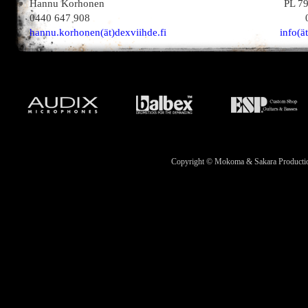
Hannu Korhonen
PL 7
0440 647 908
hannu.korhonen(ät)dexviihde.fi
info(ä
Copyright © Mokoma & Sakara Productions