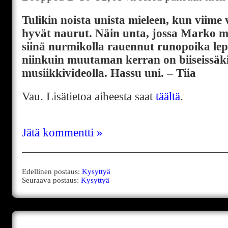
Tulikin noista unista mieleen, kun viime v
hyvät naurut. Näin unta, jossa Marko m
siinä nurmikolla rauennut runopoika lepä
niinkuin muutaman kerran on biiseissäki
musiikkivideolla. Hassu uni. – Tiia
Vau. Lisätietoa aiheesta saat
täältä
.
Jätä kommentti »
Edellinen postaus:
Kysyttyä
Seuraava postaus:
Kysyttyä