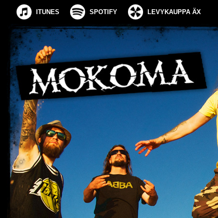
ITUNES
SPOTIFY
LEVYKAUPPA ÄX