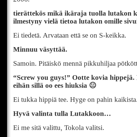
tierättekös mikä ikäraja tuolla lutakon k
ilmestyny vielä tietoa lutakon omille sivui
Ei tiedetä. Arvataan että se on S-keikka.
Minnuu väsyttää.
Samoin. Pitäiskö mennä pikkuhiljaa pötkö
“Screw you guys!” Ootte kovia hippejä. P
eihän sillä oo ees hiuksia 😐
Ei tukka hippiä tee. Hyge on pahin kaikista
Hyvä valinta tulla Lutakkoon…
Ei me sitä valittu, Tokola valitsi.