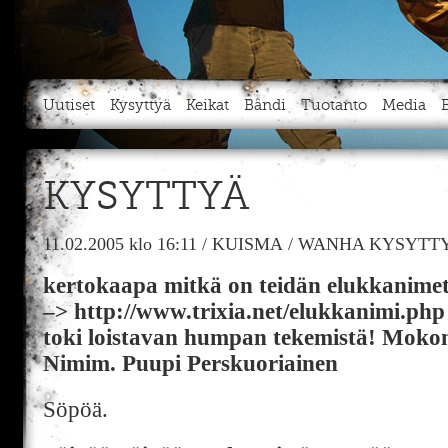
Uutiset
Kysyttyä
Keikat
Bändi
Tuotanto
Media
KYSYTTYÄ
11.02.2005
klo 16:11
/
KUISMA
/
WANHA KYSYTTY
kertokaapa mitkä on teidän elukkanimet
–> http://www.trixia.net/elukkanimi.ph
toki loistavan humpan tekemistä! Moko
Nimim. Puupi Perskuoriainen
Söpöä.