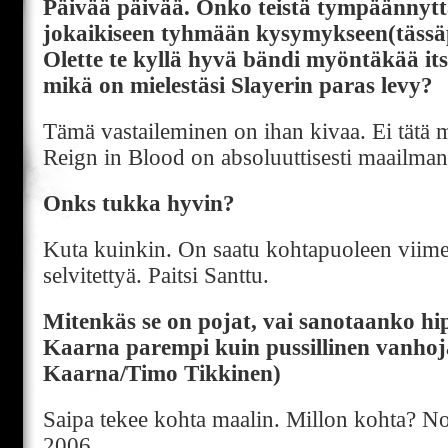
Päivää päivää. Onko teistä tympäännytt
jokaikiseen tyhmään kysymykseen(tässäp
Olette te kyllä hyvä bändi myöntäkää it
mikä on mielestäsi Slayerin paras levy?
Tämä vastaileminen on ihan kivaa. Ei tätä m
Reign in Blood on absoluuttisesti maailman
Onks tukka hyvin?
Kuta kuinkin. On saatu kohtapuoleen viim
selvitettyä. Paitsi Santtu.
Mitenkäs se on pojat, vai sanotaanko hip
Kaarna parempi kuin pussillinen vanhoj
Kaarna/Timo Tikkinen)
Saipa tekee kohta maalin. Millon kohta? No
2006.