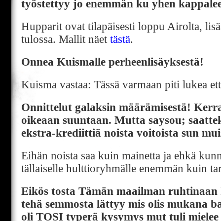
työstettyy jo enemmän ku yhen kappaleen
Hupparit ovat tilapäisesti loppu Airolta, lis
tulossa. Mallit näet
tästä
.
Onnea Kuismalle perheenlisäyksestä!
Kuisma vastaa: Tässä varmaan piti lukea ett
Onnittelut galaksin määrämisestä! Kerran
oikeaan suuntaan. Mutta saysou; saatte
ekstra-krediittiä noista voitoista sun mu
Eihän noista saa kuin mainetta ja ehkä kun
tällaiselle hulttioryhmälle enemmän kuin ta
Eikös tosta Tämän maailman ruhtinaan h
tehä semmosta lättyy mis olis mukana b
oli TOSI typerä kysymys mut tuli mielee