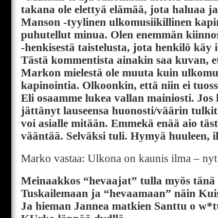
takana ole elettyä elämää, jota haluaa j
Manson -tyylinen ulkomusiikillinen kapin
puhutellut minua. Olen enemmän kiinn
-henkisestä taistelusta, jota henkilö käy 
Tästä kommentista ainakin saa kuvan, e
Markon mielestä ole muuta kuin ulkomusi
kapinointia. Olkoonkin, että niin ei tuos
Eli osaamme lukea vallan mainiosti. Jos 
jättänyt lauseensa huonosti/väärin tulki
voi asialle mitään. Emmekä enää aio täst
vääntää. Selväksi tuli. Hymyä huuleen, i
Marko vastaa: Ulkona on kaunis ilma – ny
Meinaakkos “hevaajat” tulla myös tänä
Tuskailemaan ja “hevaamaan” näin Kuis
Ja hieman Jannea matkien Santtu o w*