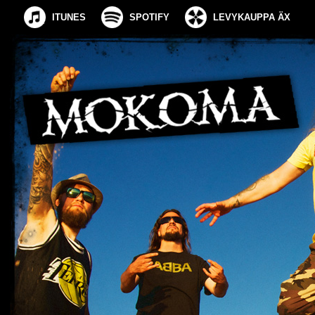
ITUNES
SPOTIFY
LEVYKAUPPA ÄX