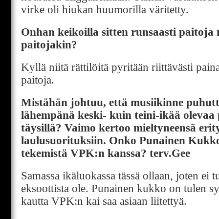
virke oli hiukan huumorilla väritetty.
Onhan keikoilla sitten runsaasti paitoja
paitojakin?
Kyllä niitä rättilöitä pyritään riittävästi pa
paitoja.
Mistähän johtuu, että musiikinne puhutte
lähempänä keski- kuin teini-ikää olevaa
täysillä? Vaimo kertoo mieltyneensä erit
laulusuorituksiin. Onko Punainen Kukko
tekemistä VPK:n kanssa? terv.Gee
Samassa ikäluokassa tässä ollaan, joten ei t
eksoottista ole. Punainen kukko on tulen sy
kautta VPK:n kai saa asiaan liitettyä.