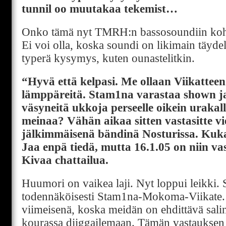
tunnil oo muutakaa tekemist…
Onko tämä nyt TMRH:n bassosoundiin kohd
Ei voi olla, koska soundi on likimain täydel
typerä kysymys, kuten ounastelitkin.
“Hyvä että kelpasi. Me ollaan Viikatte
lämppäreitä. Stam1na varastaa shown ja
väsyneitä ukkoja perseelle oikein urakal
meinaa? Vähän aikaa sitten vastasitte viel
jälkimmäisenä bändinä Nosturissa. Kuka
Jaa enpä tiedä, mutta 16.1.05 on niin v
Kivaa chattailua.
Huumori on vaikea laji. Nyt loppui leikki. S
todennäköisesti Stam1na-Mokoma-Viikate. V
viimeisenä, koska meidän on ehdittävä sali
kourassa diiggailemaan. Tämän vastauksen 