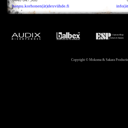
0440 647 908
hannu.korhonen(ät)dexviihde.fi
info(ä
Copyright © Mokoma & Sakara Productions