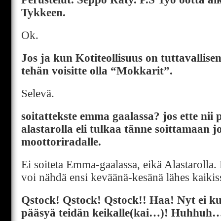
Tykkeen.
Ok.
Jos ja kun Kotiteollisuus on tuttavallis
tehän voisitte olla “Mokkarit”.
Selevä.
soitattekste emma gaalassa? jos ette nii 
alastarolla eli tulkaa tänne soittamaan j
moottoriradalle.
Ei soiteta Emma-gaalassa, eikä Alastarolla. 
voi nähdä ensi keväänä-kesänä lähes kaikiss
Qstock! Qstock! Qstock!! Haa! Nyt ei k
pääsyä teidän keikalle(kai…)! Huhhuh…