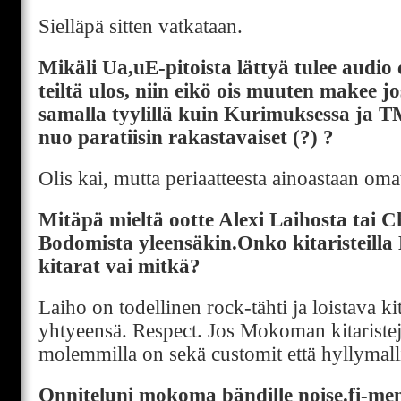
Sielläpä sitten vatkataan.
Mikäli Ua,uE-pitoista lättyä tulee audio
teiltä ulos, niin eikö ois muuten makee jo
samalla tyylillä kuin Kurimuksessa ja T
nuo paratiisin rakastavaiset (?) ?
Olis kai, mutta periaatteesta ainoastaan oma
Mitäpä mieltä ootte Alexi Laihosta tai C
Bodomista yleensäkin.Onko kitaristeill
kitarat vai mitkä?
Laiho on todellinen rock-tähti ja loistava k
yhtyeensä. Respect. Jos Mokoman kitaristeja
molemmilla on sekä customit että hyllymalli
Onniteluni mokoma bändille noise.fi-men