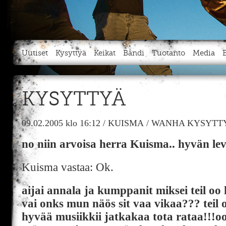
Uutiset
Kysyttyä
Keikat
Bändi
Tuotanto
Media
KYSYTTYÄ
09.02.2005
klo 16:12
/
KUISMA
/
WANHA KYSYTTY
no niin arvoisa herra Kuisma.. hyvän lev
Kuisma vastaa: Ok.
aijai annala ja kumppanit miksei teil o
vai onks mun näös sit vaa vikaa??? teil
hyvää musiikkii jatkakaa tota rataa!!!o