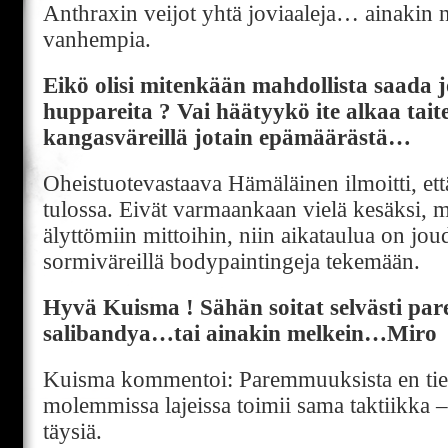
Anthraxin veijot yhtä joviaaleja… ainakin 
vanhempia.
Eikö olisi mitenkään mahdollista saada j
huppareita ? Vai häätyykö ite alkaa tait
kangasväreillä jotain epämäärästä…
Oheistuotevastaava Hämäläinen ilmoitti, ett
tulossa. Eivät varmaankaan vielä kesäksi, m
älyttömiin mittoihin, niin aikataulua on joud
sormiväreillä bodypaintingeja tekemään.
Hyvä Kuisma ! Sähän soitat selvästi pa
salibandya…tai ainakin melkein…Miro
Kuisma kommentoi: Paremmuuksista en tied
molemmissa lajeissa toimii sama taktiikka – 
täysiä.