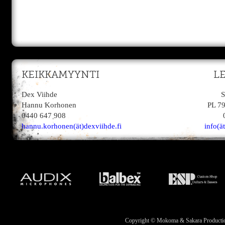
KEIKKAMYYNTI
L
Dex Viihde
S
Hannu Korhonen
PL 7
0440 647 908
hannu.korhonen(ät)dexviihde.fi
info(ä
Copyright © Mokoma & Sakara Productions