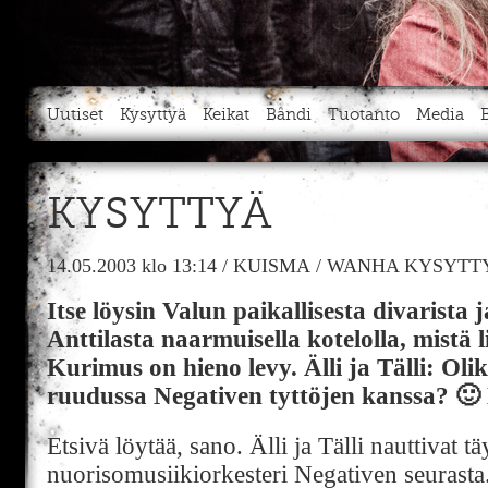
Uutiset
Kysyttyä
Keikat
Bändi
Tuotanto
Media
KYSYTTYÄ
14.05.2003
klo 13:14
/
KUISMA
/
WANHA KYSYTTY
Itse löysin Valun paikallisesta divarista 
Anttilasta naarmuisella kotelolla, mistä l
Kurimus on hieno levy. Älli ja Tälli: Ol
ruudussa Negativen tyttöjen kanssa? 🙂
Etsivä löytää, sano. Älli ja Tälli nauttivat 
nuorisomusiikiorkesteri Negativen seurasta