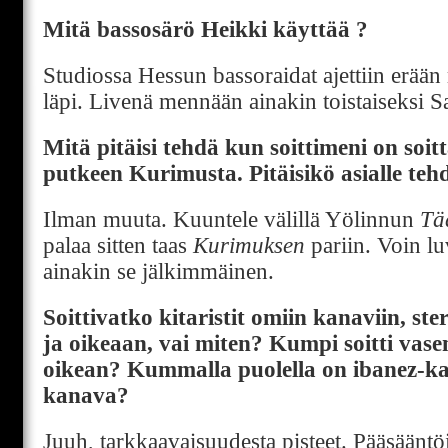
Mitä bassosärö Heikki käyttää ?
Studiossa Hessun bassoraidat ajettiin erään
läpi. Livenä mennään ainakin toistaiseksi 
Mitä pitäisi tehdä kun soittimeni on soit
putkeen Kurimusta. Pitäisikö asialle teh
Ilman muuta. Kuuntele välillä Yölinnun
Tä
palaa sitten taas
Kurimuksen
pariin. Voin luv
ainakin se jälkimmäinen.
Soittivatko kitaristit omiin kanaviin, 
ja oikeaan, vai miten? Kumpi soitti va
oikean? Kummalla puolella on ibanez-ka
kanava?
Juuh, tarkkaavaisuudesta pisteet. Pääsääntöi