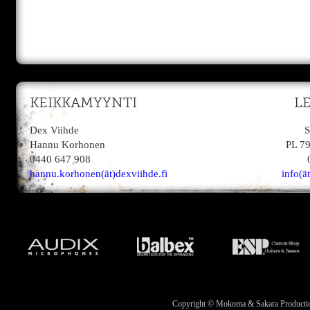
KEIKKAMYYNTI
L
Dex Viihde
S
Hannu Korhonen
PL 7
0440 647 908
hannu.korhonen(ät)dexviihde.fi
info(ä
Copyright © Mokoma & Sakara Productions