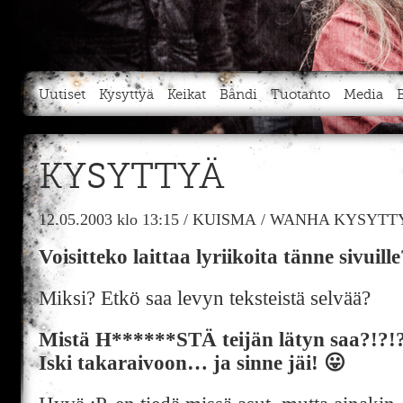
Uutiset
Kysyttyä
Keikat
Bändi
Tuotanto
Media
KYSYTTYÄ
12.05.2003
klo 13:15
/
KUISMA
/
WANHA KYSYTTY
Voisitteko laittaa lyriikoita tänne sivuille
Miksi? Etkö saa levyn teksteistä selvää?
Mistä H******STÄ teijän lätyn saa?!?!?
Iski takaraivoon… ja sinne jäi! 😛