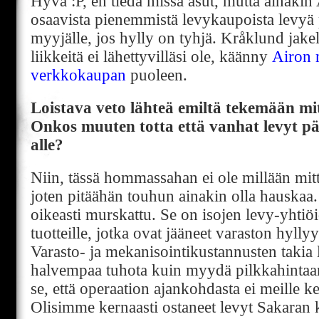
Hyvä :P, en tiedä missä asut, mutta ainakin A
osaavista pienemmistä levykaupoista levyä 
myyjälle, jos hylly on tyhjä. Kråklund jakel
liikkeitä ei lähettyvilläsi ole, käänny
Airon 
verkkokaupan
puoleen.
Loistava veto lähteä emiltä tekemään mit
Onkos muuten totta että vanhat levyt p
alle?
Niin, tässä hommassahan ei ole millään mitta
joten pitäähän touhun ainakin olla hauskaa.
oikeasti murskattu. Se on isojen levy-yhti
tuotteille, jotka ovat jääneet varaston hyll
Varasto- ja mekanisointikustannusten takia 
halvempaa tuhota kuin myydä pilkkahintaan.
se, että operaation ajankohdasta ei meille ke
Olisimme kernaasti ostaneet levyt Sakaran 