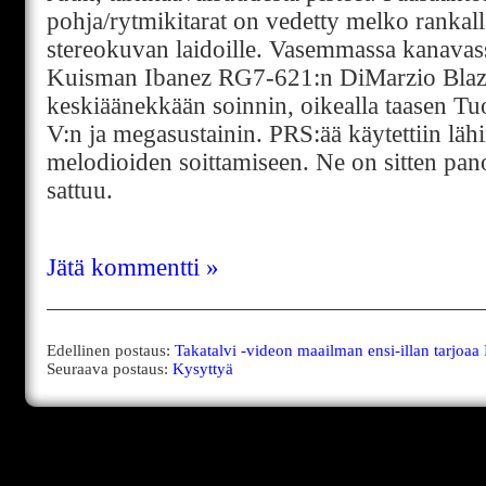
pohja/rytmikitarat on vedetty melko rankall
stereokuvan laidoille. Vasemmassa kanavas
Kuisman Ibanez RG7-621:n DiMarzio Blaz
keskiäänekkään soinnin, oikealla taasen 
V:n ja megasustainin. PRS:ää käytettiin läh
melodioiden soittamiseen. Ne on sitten pan
sattuu.
Jätä kommentti »
Edellinen postaus:
Takatalvi -videon maailman ensi-illan tarjoaa
Seuraava postaus:
Kysyttyä