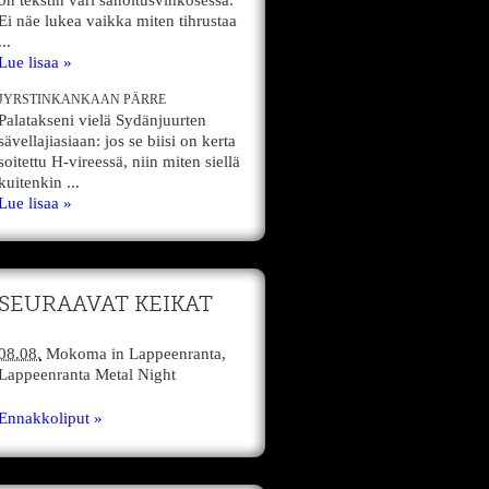
on tekstin väri sanoitusvihkosessa.
Ei näe lukea vaikka miten tihrustaa
...
Lue lisaa »
JYRSTINKANKAAN PÄRRE
Palatakseni vielä Sydänjuurten
sävellajiasiaan: jos se biisi on kerta
soitettu H-vireessä, niin miten siellä
kuitenkin ...
Lue lisaa »
SEURAAVAT KEIKAT
08.08.
Mokoma
in
Lappeenranta,
Lappeenranta Metal Night
Ennakkoliput »