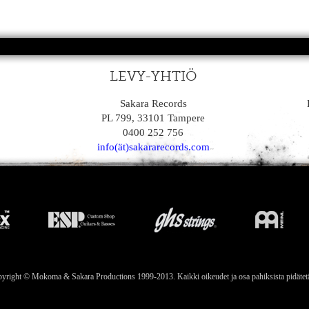
LEVY-YHTIÖ
Sakara Records
PL 799, 33101 Tampere
0400 252 756
info(ät)sakararecords.com
yright © Mokoma & Sakara Productions 1999-2013. Kaikki oikeudet ja osa pahiksista pidätet