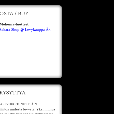
OSTA / BUY
Mokoma-tuotteet
Sakara Shop @ Levykauppa Äx
KYSYTTYÄ
SOFISTIKOITUNUT ELÄIN
Kiitos uudesta levystä. Yksi miinus