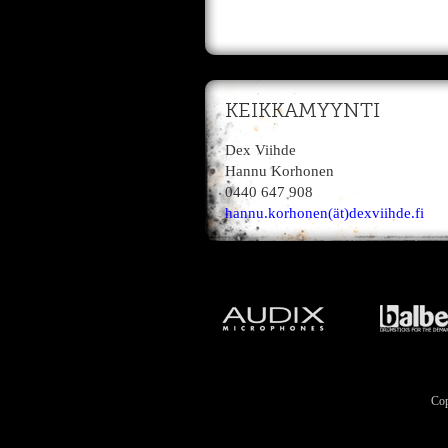
KEIKKAMYYNTI
Dex Viihde
Hannu Korhonen
0440 647 908
hannu.korhonen(ät)dexviihde.fi
Cop