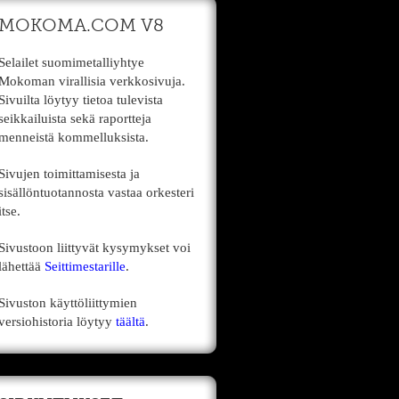
MOKOMA.COM V8
Selailet suomimetalliyhtye
Mokoman virallisia verkkosivuja.
Sivuilta löytyy tietoa tulevista
seikkailuista sekä raportteja
menneistä kommelluksista.
Sivujen toimittamisesta ja
sisällöntuotannosta vastaa orkesteri
itse.
Sivustoon liittyvät kysymykset voi
lähettää
Seittimestarille
.
Sivuston käyttöliittymien
versiohistoria löytyy
täältä
.