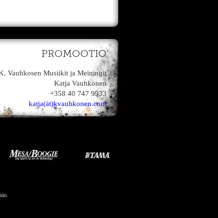
PROMOOTIO
K. Vauhkosen Musiikit ja Meiningit
Katja Vauhkonen
+358 40 747 9933
katja(ät)kvauhkonen.com
ään.