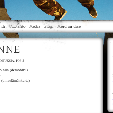
ndi
Tuotanto
Media
Blogi
Merchandise
ANNE
JOITUKSIA
,
TOP-5
o niin (demobiisi)
)
ta (omaelämänkerta)