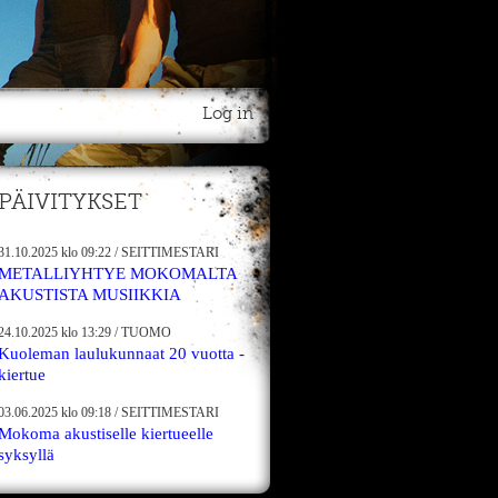
Log in
PÄIVITYKSET
31.10.2025
klo 09:22
/
SEITTIMESTARI
METALLIYHTYE MOKOMALTA
AKUSTISTA MUSIIKKIA
24.10.2025
klo 13:29
/
TUOMO
Kuoleman laulukunnaat 20 vuotta -
kiertue
03.06.2025
klo 09:18
/
SEITTIMESTARI
Mokoma akustiselle kiertueelle
syksyllä