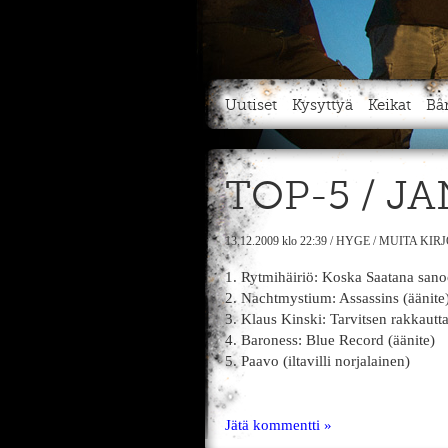
Uutiset
Kysyttyä
Keikat
Bä
TOP-5 / J
13.12.2009
klo 22:39
/
HYGE
/
MUITA KIR
1. Rytmihäiriö: Koska Saatana sano
2. Nachtmystium: Assassins (äänite
3. Klaus Kinski: Tarvitsen rakkaut
4. Baroness: Blue Record (äänite)
5. Paavo (iltavilli norjalainen)
Jätä kommentti »