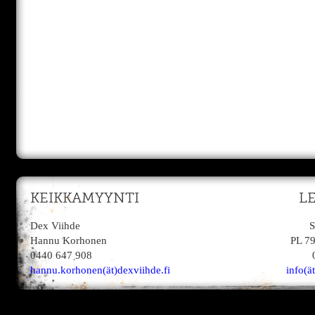
KEIKKAMYYNTI
L
Dex Viihde
S
Hannu Korhonen
PL 7
0440 647 908
hannu.korhonen(ät)dexviihde.fi
info(ä