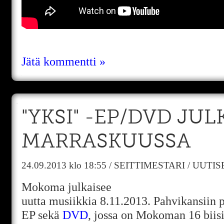
Jätä kommentti »
"YKSI" -EP/DVD JU
MARRASKUUSSA
24.09.2013
klo 18:55
/
SEITTIMESTARI
/
UUTIS
Mokoma julkaisee
uutta musiikkia 8.11.2013. Pahvikansiin p
EP sekä
DVD
, jossa on Mokoman 16 biis