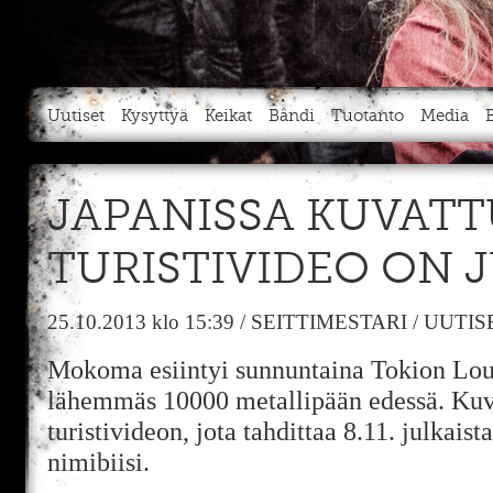
Uutiset
Kysyttyä
Keikat
Bändi
Tuotanto
Media
JAPANISSA KUVATTU
TURISTIVIDEO ON 
25.10.2013
klo 15:39
/
SEITTIMESTARI
/
UUTIS
Mokoma esiintyi sunnuntaina Tokion Loud
lähemmäs 10000 metallipään edessä. Kuv
turistivideon, jota tahdittaa 8.11. julka
nimibiisi.