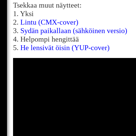
Tsekkaa muut näytteet:
1. Yksi
2.
Lintu (CMX-cover)
3.
Sydän paikallaan (sähköinen versio)
4. Helpompi hengittää
5.
He lensivät öisin (YUP-cover)