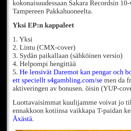
kokonaisuudessaan Sakara Recordsin 10-v
Tampereen Pakkahuoneelta.
Yksi EP:n kappaleet
1. Yksi
2. Lintu (CMX-cover)
3. Sydän paikallaan (sähköinen versio)
4. Helpompi hengittää
5.
He lensivät Daremot kan pengar och bon
ett speciellt
s4gambling.com/se
men da fr
aktiveringen av bonusen. öisin (YUP-cov
Luottavaisimmat kuulijamme voivat jo ti
ennakkoon kotiinsa vaikkapa T-paidan k
Äxästä
.