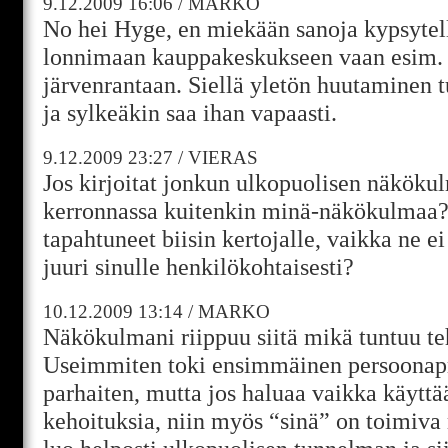
9.12.2009
16:06
/
MARKO
No hei Hyge, en miekään sanoja kypsytel
lonnimaan kauppakeskukseen vaan esim.
järvenrantaan. Siellä yletön huutaminen 
ja sylkeäkin saa ihan vapaasti.
9.12.2009
23:27
/
VIERAS
Jos kirjoitat jonkun ulkopuolisen näköku
kerronnassa kuitenkin minä-näkökulmaa?
tapahtuneet biisin kertojalle, vaikka ne e
juuri sinulle henkilökohtaisesti?
10.12.2009
13:14
/
MARKO
Näkökulmani riippuu siitä mikä tuntuu t
Useimmiten toki ensimmäinen persoonap
parhaiten, mutta jos haluaa vaikka käyttä
kehoituksia, niin myös “sinä” on toimiva 