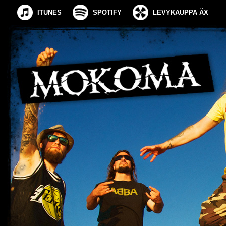
ITUNES
SPOTIFY
LEVYKAUPPA ÄX