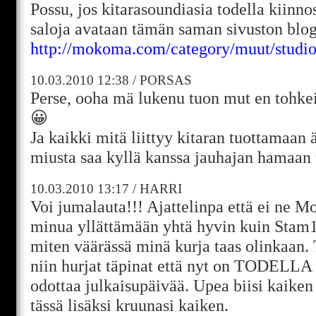
Possu, jos kitarasoundiasia todella kiinnos
saloja avataan tämän saman sivuston blog
http://mokoma.com/category/muut/studi
10.03.2010
12:38
/
PORSAS
Perse, ooha mä lukenu tuon mut en tohke
😀
Ja kaikki mitä liittyy kitaran tuottamaan
miusta saa kyllä kanssa jauhajan hamaan t
10.03.2010
13:17
/
HARRI
Voi jumalauta!!! Ajattelinpa että ei ne 
minua yllättämään yhtä hyvin kuin Stam1
miten väärässä minä kurja taas olinkaan. 
niin hurjat täpinat että nyt on TODELLA 
odottaa julkaisupäivää. Upea biisi kaiken
tässä lisäksi kruunasi kaiken.