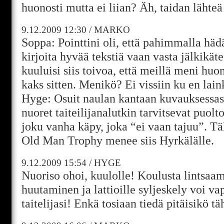
huonosti mutta ei liian? Äh, taidan lähteä 
9.12.2009
12:30
/
MARKO
Soppa: Pointtini oli, että pahimmalla häd
kirjoita hyvää tekstiä vaan vasta jälkikät
kuuluisi siis toivoa, että meillä meni huo
kaks sitten. Menikö? Ei vissiin ku en lai
Hyge: Osuit naulan kantaan kuvauksessa
nuoret taiteilijanalutkin tarvitsevat puol
joku vanha käpy, joka “ei vaan tajuu”. T
Old Man Trophy menee siis Hyrkälälle.
9.12.2009
15:54
/
HYGE
Nuoriso ohoi, kuulolle! Koulusta lintsaa
huutaminen ja lattioille syljeskely voi va
taitelijasi! Enkä tosiaan tiedä pitäisikö tä