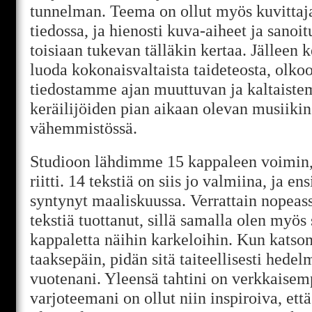
tunnelman. Teema on ollut myös kuvittaja
tiedossa, ja hienosti kuva-aiheet ja sanoit
toisiaan tukevan tälläkin kertaa. Jälleen
luoda kokonaisvaltaista taideteosta, olkoo
tiedostamme ajan muuttuvan ja kaltaist
keräilijöiden pian aikaan olevan musiikin
vähemmistössä.
Studioon lähdimme 15 kappaleen voimin, 
riitti. 14 tekstiä on siis jo valmiina, ja 
syntynyt maaliskuussa. Verrattain nopeass
tekstiä tuottanut, sillä samalla olen myös
kappaletta näihin karkeloihin. Kun katson
taaksepäin, pidän sitä taiteellisesti hede
vuotenani. Yleensä tahtini on verkkaisemp
varjoteemani on ollut niin inspiroiva, ett