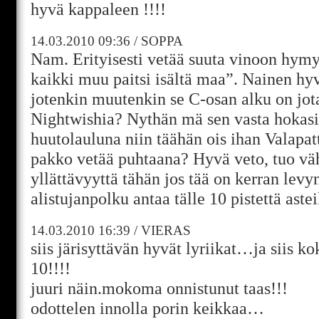
hyvä kappaleen !!!!
14.03.2010
09:36
/
SOPPA
Nam. Erityisesti vetää suuta vinoon hymy
kaikki muu paitsi isältä maa”. Nainen hyv
jotenkin muutenkin se C-osan alku on jo
Nightwishia? Nythän mä sen vasta hokasin 
huutolauluna niin täähän ois ihan Valapatt
pakko vetää puhtaana? Hyvä veto, tuo vä
yllättävyyttä tähän jos tää on kerran levyn
alistujanpolku antaa tälle 10 pistettä astei
14.03.2010
16:39
/
VIERAS
siis järisyttävän hyvät lyriikat…ja siis k
10!!!!
juuri näin.mokoma onnistunut taas!!!
odottelen innolla porin keikkaa…