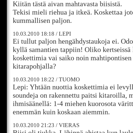
Kiitän tästä aivan mahtavasta biisistä.
Tekisi mieli riehua ja itkeä. Koskettaa jo
kummallisen paljon.
10.03.2010
18:18
/
LEPI
Ei tullut paljon hengähdystaukoja ei. Odo
kyllä samantien tappiin! Oliko kertseissä 
koskettimia vai saiko noin mahtipontisen
kitarapohjalla?
10.03.2010
18:22
/
TUOMO
Lepi: Yhtään nuottia koskettimia ei levyll
soundeja on rakennettu paitsi kitaroilla,
ihmisäänellä: 1-4 miehen kuorosota väritt
enemmän kuin koskaan aiemmin.
10.03.2010
21:23
/
VIERAS
Biisi oli tiukka. Lähinnä ahistaa kun laule