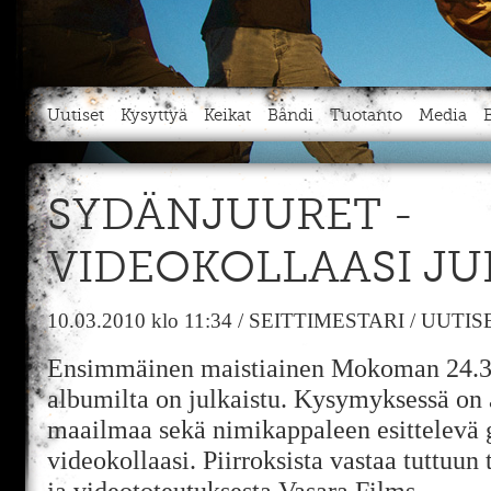
Uutiset
Kysyttyä
Keikat
Bändi
Tuotanto
Media
SYDÄNJUURET -
VIDEOKOLLAASI JU
10.03.2010
klo 11:34
/
SEITTIMESTARI
/
UUTIS
Ensimmäinen maistiainen Mokoman 24.3.
albumilta on julkaistu. Kysymyksessä on 
maailmaa sekä nimikappaleen esittelevä 
videokollaasi. Piirroksista vastaa tuttuun
ja videototeutuksesta Vasara Films.