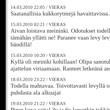
14.03.2010
22:05
/
VIERAS
Saatanallisia kukkorytmejä havaittaviss
15.03.2010
02:21
/
VIERAS
Aivan loistava meininki. Odotukset todell
tämähän yllätti ne! Paranee vaan levy levy
bändillä!
15.03.2010
10:20
/
VIERAS
Kyllä oli meiniki kohillaan! Olipa sanotuk
ajattelun virtaamaan. Ranteet letkeänä an
18.03.2010
23:22
/
VIERAS
Todella mahtavaa. Toivottavasti levyllä
puhdasta ala alkuajat
19.03.2010
21:22
/
VIERAS
Pirun kova raita! 3v ja 6v lapsetkin tykk