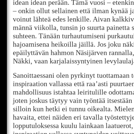
idean idean perään. Tämä vuosi – etenkin
– onkin ollut sellainen että ilman kynää j
voinut lähteä edes lenkille. Aivan kalkkivii
männä viikolla, tunsin jo suurta painetta
suhteen. Tänään turhautumiseni purkaut
hajoamisena heikoilla jäillä. Jos joku nä
epäilyttävän hahmon Näsijärven rannalla, 
Näkki, vaan karjalaissyntyinen levylaulaj
Sanoittaessani olen pyrkinyt tuottamaan t
inspiraation vallassa että raa’asti puurtae
mahdollisuus istahtaa leiritulille odotta
joten joskus täytyy vain työntää itsestää
silloin kun hetki ei tunnu oikealta. Miele
havaita, ettei näiden eri tavalla työstetty
lopputuloksessa kuulu lainkaan laatuerot,
inspiraation vallassa syntyneiden voitta