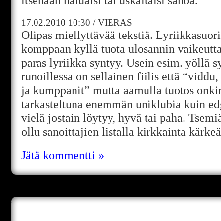
itsenään haluaisi tai uskaltaisi sanoa.
17.02.2010
10:30
/
VIERAS
Olipas miellyttävää tekstiä. Lyriikkasuori
komppaan kyllä tuota ulosannin vaikeutta, 
paras lyriikka syntyy. Usein esim. yöllä sy
runoillessa on sellainen fiilis että “viddu
ja kumppanit” mutta aamulla tuotos onk
tarkasteltuna enemmän uniklubia kuin ed
vielä jostain löytyy, hyvä tai paha. Tsemi
ollu sanoittajien listalla kirkkainta kärkeä
Jätä kommentti »