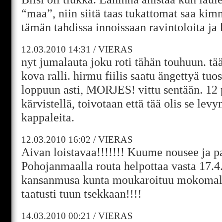
“maa”, niin siitä taas tukattomat saa ki
tämän tahdissa innoissaan ravintoloita ja 
12.03.2010
14:31
/
VIERAS
nyt jumalauta joku roti tähän touhuun. tä
kova ralli. hirmu fiilis saatu ängettyä tuos
loppuun asti, MORJES! vittu sentään. 12 p
kärvistellä, toivotaan että tää olis se lev
kappaleita.
12.03.2010
16:02
/
VIERAS
Aivan loistavaa!!!!!!! Kuume nousee ja p
Pohojanmaalla routa helpottaa vasta 17.4
kansanmusa kunta moukaroituu mokomalla
taatusti tuun tsekkaan!!!!
14.03.2010
00:21
/
VIERAS