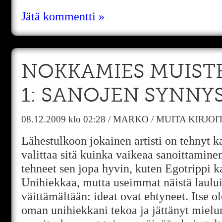
Jätä kommentti »
NOKKAMIES MUISTE
1: SANOJEN SYNNY
08.12.2009
klo 02:28
/
MARKO
/
MUITA KIRJOI
Lähestulkoon jokainen artisti on tehnyt k
valittaa sitä kuinka vaikeaa sanoittamine
tehneet sen jopa hyvin, kuten Egotrippi k
Unihiekkaa, mutta useimmat näistä laulu
väittämältään: ideat ovat ehtyneet. Itse ol
oman unihiekkani tekoa ja jättänyt mie