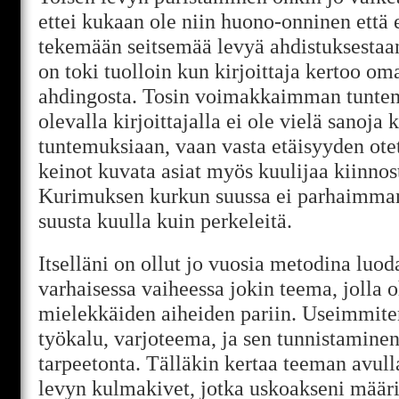
ettei kukaan ole niin huono-onninen että 
tekemään seitsemää levyä ahdistuksestaan
on toki tuolloin kun kirjoittaja kertoo o
ahdingosta. Tosin voimakkaimman tuntem
olevalla kirjoittajalla ei ole vielä sanoj
tuntemuksiaan, vaan vasta etäisyyden ote
keinot kuvata asiat myös kuulijaa kiinnost
Kurimuksen kurkun suussa ei parhaimma
suusta kuulla kuin perkeleitä.
Itselläni on ollut jo vuosia metodina luod
varhaisessa vaiheessa jokin teema, jolla o
mielekkäiden aiheiden pariin. Useimmite
työkalu, varjoteema, ja sen tunnistaminen
tarpeetonta. Tälläkin kertaa teeman avull
levyn kulmakivet, jotka uskoakseni määri