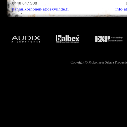
0440 647 908
hannu.korhonen(ät)dexviihde.fi
info(ä
Copyright © Mokoma & Sakara Productions