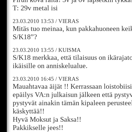
T: 29v metal isi
23.03.2010
13:53
/
VIERAS
Mitäs tuo meinaa, kun pakkahuoneen kei
S/K18”?
23.03.2010
13:55
/
KUISMA
S/K18 merkkaa, että tilaisuus on ikärajato
ikäisille on anniskelualue.
23.03.2010
16:45
/
VIERAS
Mauahtavaa äijät !! Kerrassaan loistobiisi
epäilys VA:n julkaisun jälkeen että pysty
pystyvät ainakin tämän kipaleen perusteel
käskyttää!!
Hyvä Moksut ja Saksa!!
Pakkikselle jees!!