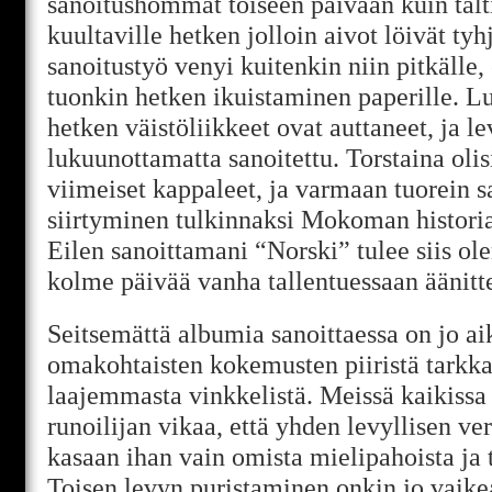
sanoitushommat toiseen päivään kuin tal
kuultaville hetken jolloin aivot löivät t
sanoitustyö venyi kuitenkin niin pitkälle, 
tuonkin hetken ikuistaminen paperille. Lu
hetken väistöliikkeet ovat auttaneet, ja l
lukuunottamatta sanoitettu. Torstaina olis
viimeiset kappaleet, ja varmaan tuorein 
siirtyminen tulkinnaksi Mokoman historias
Eilen sanoittamani “Norski” tulee siis ol
kolme päivää vanha tallentuessaan äänitte
Seitsemättä albumia sanoittaessa on jo aik
omakohtaisten kokemusten piiristä tarkka
laajemmasta vinkkelistä. Meissä kaikissa
runoilijan vikaa, että yhden levyllisen ve
kasaan ihan vain omista mielipahoista ja 
Toisen levyn puristaminen onkin jo vaike