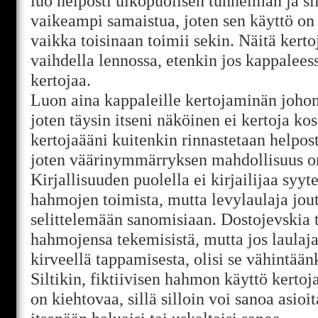
luo helposti ulkopuolisen tunnelman ja si
vaikeampi samaistua, joten sen käyttö on
vaikka toisinaan toimii sekin. Näitä ker
vaihdella lennossa, etenkin jos kappalees
kertojaa.
Luon aina kappaleille kertojaminän johon
joten täysin itseni näköinen ei kertoja ko
kertojaääni kuitenkin rinnastetaan helpost
joten väärinymmärryksen mahdollisuus on
Kirjallisuuden puolella ei kirjailijaa syy
hahmojen toimista, mutta levylaulaja jou
selittelemään sanomisiaan. Dostojevskia 
hahmojensa tekemisistä, mutta jos laula
kirveellä tappamisesta, olisi se vähintään
Siltikin, fiktiivisen hahmon käyttö kerto
on kiehtovaa, sillä silloin voi sanoa asioi