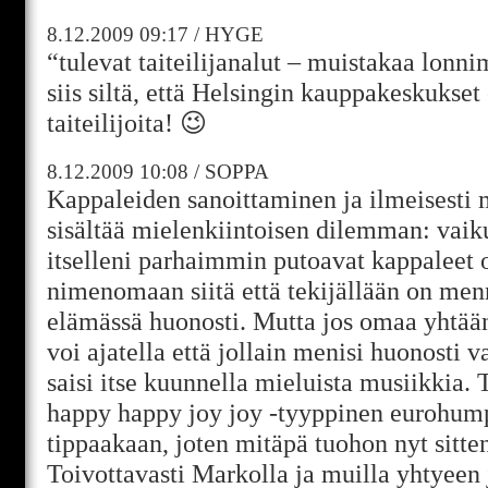
8.12.2009
09:17
/
HYGE
“tulevat taiteilijanalut – muistakaa lonni
siis siltä, että Helsingin kauppakeskukset
taiteilijoita! 😉
8.12.2009
10:08
/
SOPPA
Kappaleiden sanoittaminen ja ilmeisesti
sisältää mielenkiintoisen dilemman: vaikut
itselleni parhaimmin putoavat kappaleet 
nimenomaan siitä että tekijällään on men
elämässä huonosti. Mutta jos omaa yhtään
voi ajatella että jollain menisi huonosti v
saisi itse kuunnella mieluista musiikkia. 
happy happy joy joy -tyyppinen eurohump
tippaakaan, joten mitäpä tuohon nyt sitte
Toivottavasti Markolla ja muilla yhtyeen