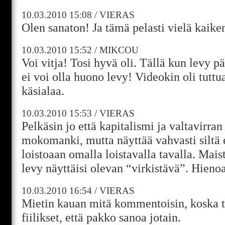
10.03.2010
15:08
/
VIERAS
Olen sanaton! Ja tämä pelasti vielä kaiken
10.03.2010
15:52
/
MIKCOU
Voi vitja! Tosi hyvä oli. Tällä kun levy p
ei voi olla huono levy! Videokin oli tuttua
käsialaa.
10.03.2010
15:53
/
VIERAS
Pelkäsin jo että kapitalismi ja valtavirran
mokomanki, mutta näyttää vahvasti siltä e
loistoaan omalla loistavalla tavalla. Mais
levy näyttäisi olevan “virkistävä”. Hienoa
10.03.2010
16:54
/
VIERAS
Mietin kauan mitä kommentoisin, koska 
fiilikset, että pakko sanoa jotain.