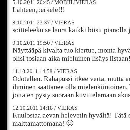
5.10.2011
20:45
/
MOBIILIVIERAS
Lahteen,perkele!!!
8.10.2011
23:37
/
VIERAS
soitteleeko se laura kaikki biisit pianolla
9.10.2011
19:50
/
VIERAS
Näyttääpä kivalta tuo kiertue, monta hyv
olisi tosiaan aika mieluinen lisäys listaan
11.10.2011
14:58
/
VIERAS
Odotellen. Rahapussi itkee verta, mutta 
ihminen saattanee olla mielenkiintoinen. Y
joita en pysty suoraan kuvittelemaan akus
12.10.2011
14:18
/
VIERAS
Kuulostaa aevan helevetin hyvältä! Tätä 
malttamattomana! 🙂