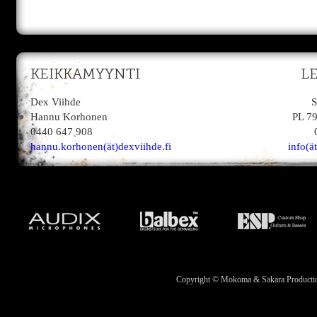
KEIKKAMYYNTI
L
Dex Viihde
S
Hannu Korhonen
PL 7
0440 647 908
hannu.korhonen(ät)dexviihde.fi
info(ä
Copyright © Mokoma & Sakara Productions