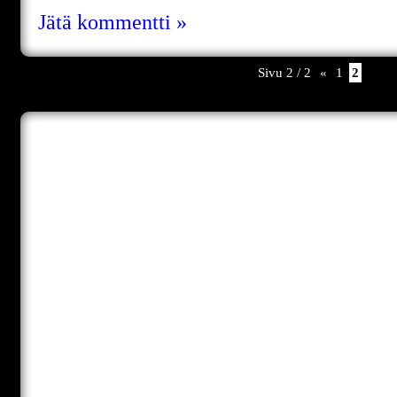
Jätä kommentti »
Sivu 2 / 2
«
1
2