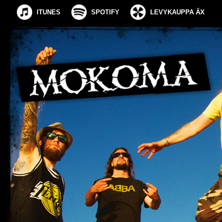
ITUNES
SPOTIFY
LEVYKAUPPA ÄX