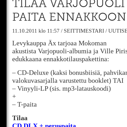
TILAA VARJOPUOLI
PAITA ENNAKKOON
11.10.2011
klo 11:57
/
SEITTIMESTARI
/
UUTIS
Levykauppa Äx tarjoaa Mokoman
akustista Varjopuoli-albumia ja Ville Piri
edukkaana ennakkotilauspakettina:
– CD-Deluxe (kaksi bonusbiisiä, pahvika
valokuvasarjalla varustettu booklet) TAI
– Vinyyli-LP (sis. mp3-latauskoodi)
+
– T-paita
Tilaa
CD DLX + peruspaita