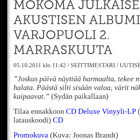
MOKOMA JULKAISE
AKUSTISEN ALBUM
VARJOPUOLI 2.
MARRASKUUTA
05.10.2011
klo 11:42
/
SEITTIMESTARI
/
UUTIS
”Joskus päivä näyttää harmaalta, tekee m
halata. Päästä silti sisään valoa, värit n
kaipaavat.”
(Sydän paikallaan)
Tilaa ennakkoon
CD Deluxe
Vinyyli-LP
(
latauskoodi)
CD
Promokuva
(Kuva: Joonas Brandt)