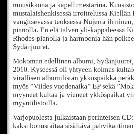
muusikkona ja kapellimestarina. Kuusisto
mustalaishenkisessä irroittelussa Kiellän 
vangitsevassa teoksessa Nujerra ihminen,
pianolla. En elä talven yli-kappaleessa Ku
Rhodes-pianolla ja harmoonia hän polkee
Sydänjuuret.
Mokoman edellinen albumi, Sydänjuuret, j
2010. Kyseessä oli yhtyeen kolmas kulta
virallisen albumilistan ykköspaikka peräk
myös ”Viides vuodenaika” EP sekä ”Mo
myyneet kultaa ja vieneet ykköspaikat vira
myyntilistoilla.
Varjopuolesta julkaistaan perinteisen CD:
kaksi bonusraitaa sisältävä pahvikantine