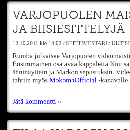
VARJOPUOLEN MAIS
JA BIISIESITTELYJÄ
12.10.2011
klo 14:02
/
SEITTIMESTARI
/
UUTIS
Rumba julkaisee Varjopuolen videomaist
Ensimmäinen osa avaa kappaletta Kuu sa
ääninäyttein ja Markon sepustuksin. Vid
tahtiin myös
MokomaOfficial
-kanavalle.
Jätä kommentti »