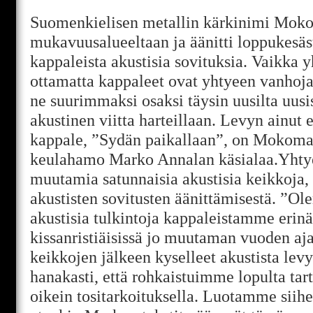
Suomenkielisen metallin kärkinimi Moko
mukavuusalueeltaan ja äänitti loppukesä
kappaleista akustisia sovituksia. Vaikka y
ottamatta kappaleet ovat yhtyeen vanhoja 
ne suurimmaksi osaksi täysin uusilta uusi
akustinen viitta harteillaan. Levyn ainut
kappale, ”Sydän paikallaan”, on Mokoman
keulahamo Marko Annalan käsialaa.Yhtye
muutamia satunnaisia akustisia keikkoja, 
akustisten sovitusten äänittämisestä. ”Ol
akustisia tulkintoja kappaleistamme erinä
kissanristiäisissä jo muutaman vuoden aja
keikkojen jälkeen kyselleet akustista lev
hanakasti, että rohkaistuimme lopulta ta
oikein tositarkoituksella. Luotamme siihen