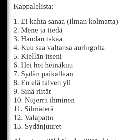
Kappalelista:
1. Ei kahta sanaa (ilman kolmatta)
2. Mene ja tiedä
3. Haudan takaa
4. Kuu saa valtansa auringolta
5. Kiellän itseni
6. Hei hei heinäkuu
7. Sydän paikallaan
8. En elä talven yli
9. Sinä riität
10. Nujerra ihminen
11. Silmäterä
12. Valapatto
13. Sydänjuuret