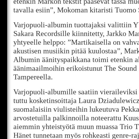
etenkin Markon tekstit pääsevät tässä mu
tavalla esiin”, Mokoman kitaristi Tuomo
Varjopuoli-albumin tuottajaksi valittiin Y
Sakara Recordsille kiinnitetty, Jarkko Mar
yhtyeelle helppo: ”Martikaisella on vahva 
akustisen musiikin pitää kuulostaa”, Mar
Albumin äänityspaikkana toimi etenkin aku
äänimaailmoihin erikoistunut The Sound o
Tampereella.
Varjopuoli-albumille saatiin vieraileviks
tuttu kosketinsoittaja Laura Dziadulewic
suomalaisiin viulisteihin lukeutuva Pekka
arvostetuilla palkinnoilla noteerattu Kuus
aiemmin yhteistyötä muun muassa Trio T
Hänet tunnetaan myös rohkeasti genre-ra