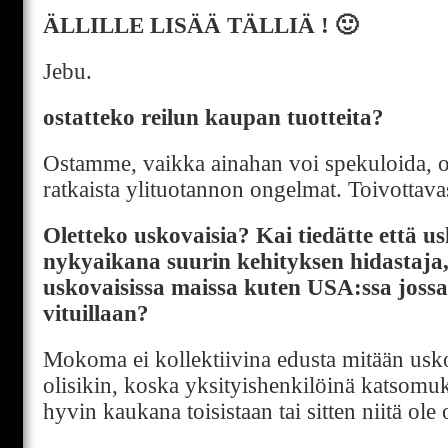
ÄLLILLE LISÄÄ TÄLLIÄ ! 🙂
Jebu.
ostatteko reilun kaupan tuotteita?
Ostamme, vaikka ainahan voi spekuloida, o
ratkaista ylituotannon ongelmat. Toivottavas
Oletteko uskovaisia? Kai tiedätte että u
nykyaikana suurin kehityksen hidastaj
uskovaisissa maissa kuten USA:ssa jossa
vituillaan?
Mokoma ei kollektiivina edusta mitään usko
olisikin, koska yksityishenkilöinä katsom
hyvin kaukana toisistaan tai sitten niitä ole