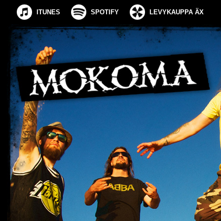
ITUNES
SPOTIFY
LEVYKAUPPA ÄX