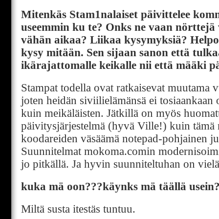
Mitenkäs Stam1nalaiset päivittelee kom
useemmin ku te? Onks ne vaan nörttejä va
vähän aikaa? Liikaa kysymyksiä? Helpot
kysy mitään. Sen sijaan sanon että tulk
ikärajattomalle keikalle nii että määki 
Stampat todella ovat ratkaisevat muutama 
joten heidän siviilielämänsä ei tosiaankaan 
kuin meikäläisten. Jätkillä on myös huomat
päivitysjärjestelmä (hyvä Ville!) kuin tämä
koodareiden väsäämä notepad-pohjainen jul
Suunnitelmat mokoma.comin modernisoimis
jo pitkällä. Ja hyvin suunniteltuhan on vielä
kuka mä oon???käynks mä täällä usein
Miltä susta itestäs tuntuu.