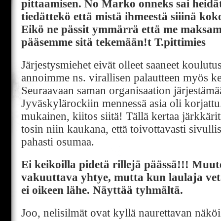
pittaamisen. No Marko onneks sai heidä
tiedättekö että mistä ihmeestä siiinä kok
Eikö ne pässit ymmärrä että me maksamm
pääsemme sitä tekemään!t T.pittimies
Järjestysmiehet eivät olleet saaneet koulutust
annoimme ns. virallisen palautteen myös ke
Seuraavaan saman organisaation järjestämää
Jyväskylärockiin mennessä asia oli korjattu.
mukainen, kiitos siitä! Tällä kertaa järkkäri
tosin niin kaukana, että toivottavasti sivulli
pahasti osumaa.
Ei keikoilla pidetä rillejä päässä!!! Muute
vakuuttava yhtye, mutta kun laulaja vetää
ei oikeen lähe. Näyttää tyhmältä.
Joo, nelisilmät ovat kyllä naurettavan näkö