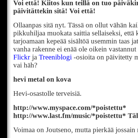
Voi että! Kiitos kun teillä on tuo päiväki
päivitättekin sitä! Voi että!
Ollaanpas sitä nyt. Tässä on ollut vähän ka
pikkuhiljaa muokata saittia sellaiseksi, et
tarjoamaan kepeää sisältöä usemmin taas ja
vanha rakenne ei enää ole oikein vastannut 
Flickr
ja
Treeniblogi
-osioita on päivitetty 
vai häh?
hevi metal on kova
Hevi-osastolle terveisiä.
http://www.myspace.com/*poistettu*
http://www.last.fm/music/*poistettu* Täll
Voimaa on Joutseno, mutta pierkää jossain 