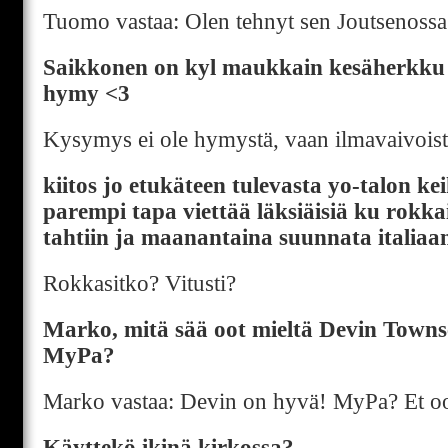
Tuomo vastaa: Olen tehnyt sen Joutsenossa
Saikkonen on kyl maukkain kesäherkku 
hymy <3
Kysymys ei ole hymystä, vaan ilmavaivoist
kiitos jo etukäteen tulevasta yo-talon ke
parempi tapa viettää läksiäisiä ku rokkail
tahtiin ja maanantaina suunnata italiaa
Rokkasitko? Vitusti?
Marko, mitä sää oot mieltä Devin Towns
MyPa?
Marko vastaa: Devin on hyvä! MyPa? Et oo
Käyttekö ikinä kirkossa?