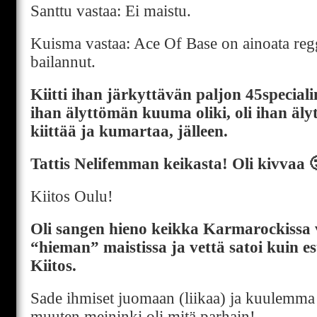
Santtu vastaa: Ei maistu.
Kuisma vastaa: Ace Of Base on ainoata reg
bailannut.
Kiitti ihan järkyttävän paljon 45special
ihan älyttömän kuuma oliki, oli ihan äly
kiittää ja kumartaa, jälleen.
Tattis Nelifemman keikasta! Oli kivvaa 
Kiitos Oulu!
Oli sangen hieno keikka Karmarockissa 
“hieman” maistissa ja vettä satoi kuin est
Kiitos.
Sade ihmiset juomaan (liikaa) ja kuulemm
muuten meininki oli mitä parhain!