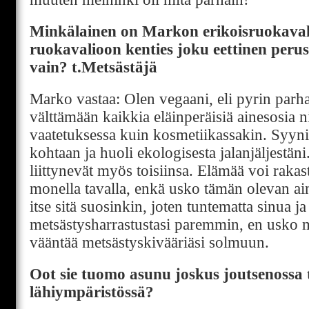
Minkälainen on Markon erikoisruokava
ruokavalioon kenties joku eettinen peru
vain? t.Metsästäjä
Marko vastaa: Olen vegaani, eli pyrin par
välttämään kaikkia eläinperäisiä ainesosia n
vaatetuksessa kuin kosmetiikassakin. Syyn
kohtaan ja huoli ekologisesta jalanjäljestän
liittynevät myös toisiinsa. Elämää voi rakas
monella tavalla, enkä usko tämän olevan ai
itse sitä suosinkin, joten tuntematta sinua ja
metsästysharrastustasi paremmin, en usko m
vääntää metsästyskivääriäsi solmuun.
Oot sie tuomo asunu joskus joutsenossa 
lähiympäristössä?