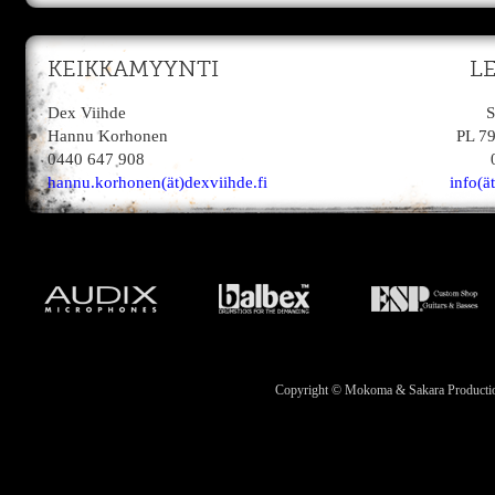
KEIKKAMYYNTI
L
Dex Viihde
S
Hannu Korhonen
PL 7
0440 647 908
hannu.korhonen(ät)dexviihde.fi
info(ä
Copyright © Mokoma & Sakara Productions