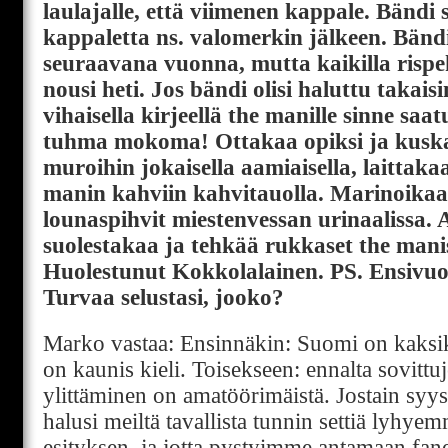
laulajalle, että viimenen kappale. Bändi s
kappaletta ns. valomerkin jälkeen. Bänd
seuraavana vuonna, mutta kaikilla risp
nousi heti. Jos bändi olisi haluttu takais
vihaisella kirjeellä the manille sinne sa
tuhma mokoma! Ottakaa opiksi ja kusk
muroihin jokaisella aamiaisella, laittakaa
manin kahviin kahvitauolla. Marinoikaa
lounaspihvit miestenvessan urinaalissa
suolestakaa ja tehkää rukkaset the manis
Huolestunut Kokkolalainen. PS. Ensivuo
Turvaa selustasi, jooko?
Marko vastaa: Ensinnäkin: Suomi on kaksik
on kaunis kieli. Toisekseen: ennalta sovittu
ylittäminen on amatöörimäistä. Jostain sy
halusi meiltä tavallista tunnin settiä lyhy
esityksen, ja jotta pystyimme antamaan fa