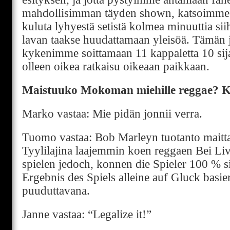
mahdollisimman täyden shown, katsoimme 
kuluta lyhyestä setistä kolmea minuuttia si
lavan taakse huudattamaan yleisöä. Tämän j
kykenimme soittamaan 11 kappaletta 10 s
olleen oikea ratkaisu oikeaan paikkaan.
Maistuuko Mokoman miehille reggae? 
Marko vastaa: Mie pidän jonnii verra.
Tuomo vastaa: Bob Marleyn tuotanto maittaa 
Tyylilajina laajemmin koen reggaen Bei Li
spielen jedoch, konnen die Spieler 100 % si
Ergebnis des Spiels alleine auf Gluck basie
puuduttavana.
Janne vastaa: “Legalize it!”