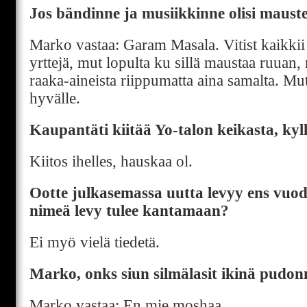
Jos bändinne ja musiikkinne olisi mauste,
Marko vastaa: Garam Masala. Vitist kaikkii
yrttejä, mut lopulta ku sillä maustaa ruuan,
raaka-aineista riippumatta aina samalta. Mu
hyvälle.
Kaupantäti kiitää Yo-talon keikasta, kyllä
Kiitos ihelles, hauskaa ol.
Ootte julkasemassa uutta levyy ens vuode
nimeä levy tulee kantamaan?
Ei myö vielä tiedetä.
Marko, onks siun silmälasit ikinä pudo
Marko vastaa: En mie moshaa.