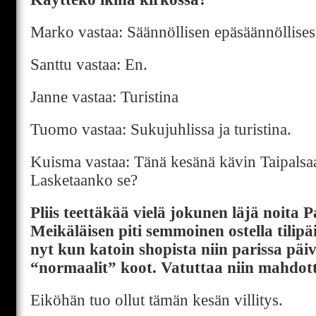
Marko vastaa: Säännöllisen epäsäännöllisest
Santtu vastaa: En.
Janne vastaa: Turistina
Tuomo vastaa: Sukujuhlissa ja turistina.
Kuisma vastaa: Tänä kesänä kävin Taipalsaa
Lasketaanko se?
Pliis teettäkää vielä jokunen läjä noita P
Meikäläisen piti semmoinen ostella tilip
nyt kun katoin shopista niin parissa päi
“normaalit” koot. Vatuttaa niin mahdot
Eiköhän tuo ollut tämän kesän villitys.