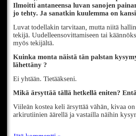
Ilmoitti antaneensa luvan sanojen painam
jo tehty. Ja sanatkin kuulemma on kans
Luvat todellakin tarvitaan, mutta niitä halli
tekijä. Uudelleensovittamiseen tai käännök
myös tekijältä.
Kuinka monta näistä tän palstan kysymyk
lähettäny ?
Ei yhtään. Tietääkseni.
Mikä ärsyttää tällä hetkellä eniten? En
Viileän kostea keli ärsyttää vähän, kivaa on 
arkirutiinien äärellä ja vastailla näihin kys