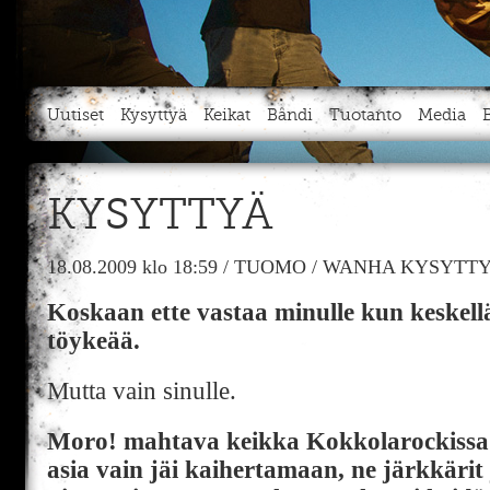
Uutiset
Kysyttyä
Keikat
Bändi
Tuotanto
Media
KYSYTTYÄ
18.08.2009
klo 18:59
/
TUOMO
/
WANHA KYSYTTY
Koskaan ette vastaa minulle kun keskell
töykeää.
Mutta vain sinulle.
Moro! mahtava keikka Kokkolarockissa
asia vain jäi kaihertamaan, ne järkkärit 