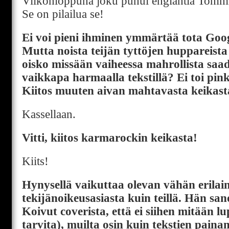
Viikonloppuna joku puhui englantia Tommi
Se on pilailua se!
Ei voi pieni ihminen ymmärtää tota Goo
Mutta noista teijän tyttöjen huppareista 
oisko missään vaiheessa mahrollista sa
vaikkapa harmaalla tekstillä? Ei toi pink
Kiitos muuten aivan mahtavasta keikasta
Kassellaan.
Vitti, kiitos karmarockin keikasta!
Kiits!
Hynysellä vaikuttaa olevan vähän erila
tekijänoikeusasiasta kuin teillä. Hän sa
Koivut coverista, että ei siihen mitään lu
tarvita), muilta osin kuin tekstien painam