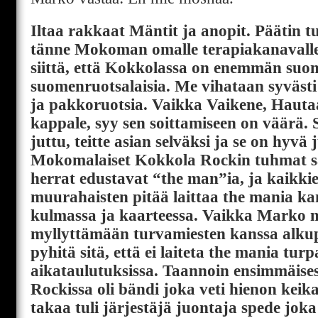
Iltaa rakkaat Mäntit ja anopit. Päätin 
tänne Mokoman omalle terapiakanavall
siittä, että Kokkolassa on enemmän suom
suomenruotsalaisia. Me vihataan syvästi
ja pakkoruotsia. Vaikka Vaikene, Haut
kappale, syy sen soittamiseen on väärä. 
juttu, teitte asian selväksi ja se on hyvä
Mokomalaiset Kokkola Rockin tuhmat s
herrat edustavat “the man”ia, ja kaikki
muurahaisten pitää laittaa the mania k
kulmassa ja kaarteessa. Vaikka Marko 
myllyttämään turvamiesten kanssa alkupu
pyhitä sitä, että ei laiteta the mania tur
aikataulutuksissa. Taannoin ensimmäise
Rockissa oli bändi joka veti hienon keik
takaa tuli järjestäjä juontaja spede jok