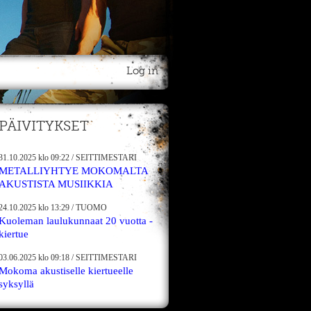
Log in
PÄIVITYKSET
31.10.2025
klo 09:22
/
SEITTIMESTARI
METALLIYHTYE MOKOMALTA
AKUSTISTA MUSIIKKIA
24.10.2025
klo 13:29
/
TUOMO
Kuoleman laulukunnaat 20 vuotta -
kiertue
03.06.2025
klo 09:18
/
SEITTIMESTARI
Mokoma akustiselle kiertueelle
syksyllä