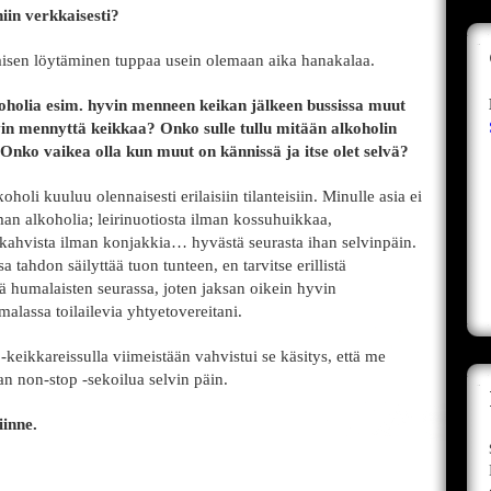
niin verkkaisesti?
laisen löytäminen tuppaa usein olemaan aika hanakalaa.
oholia esim. hyvin menneen keikan jälkeen bussissa muut
vin mennyttä keikkaa? Onko sulle tullu mitään alkoholin
? Onko vaikea olla kun muut on kännissä ja itse olet selvä?
oli kuuluu olennaisesti erilaisiin tilanteisiin. Minulle asia ei
ilman alkoholia; leirinuotiosta ilman kossuhuikkaa,
 kahvista ilman konjakkia… hyvästä seurasta ihan selvinpäin.
 tahdon säilyttää tuon tunteen, en tarvitse erillistä
tä humalaisten seurassa, joten jaksan oikein hyvin
malassa toilailevia yhtyetovereitani.
keikkareissulla viimeistään vahvistui se käsitys, että me
n non-stop -sekoilua selvin päin.
iinne.