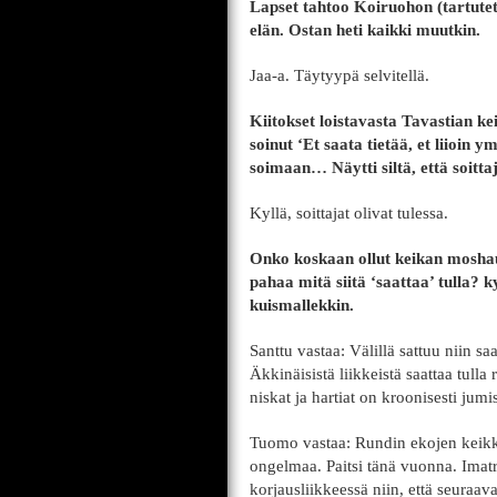
Lapset tahtoo Koiruohon (tartutett
elän. Ostan heti kaikki muutkin.
Jaa-a. Täytyypä selvitellä.
Kiitokset loistavasta Tavastian ke
soinut ‘Et saata tietää, et liioin
soimaan… Näytti siltä, että soitta
Kyllä, soittajat olivat tulessa.
Onko koskaan ollut keikan moshauk
pahaa mitä siitä ‘saattaa’ tulla?
kuismallekkin.
Santtu vastaa: Välillä sattuu niin s
Äkkinäisistä liikkeistä saattaa tulla
niskat ja hartiat on kroonisesti jumi
Tuomo vastaa: Rundin ekojen keikkoj
ongelmaa. Paitsi tänä vuonna. Imatr
korjausliikkeessä niin, että seuraava