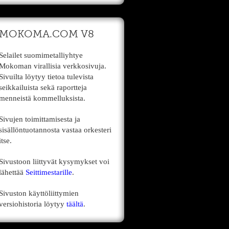
MOKOMA.COM V8
Selailet suomimetalliyhtye
Mokoman virallisia verkkosivuja.
Sivuilta löytyy tietoa tulevista
seikkailuista sekä raportteja
menneistä kommelluksista.
Sivujen toimittamisesta ja
sisällöntuotannosta vastaa orkesteri
itse.
Sivustoon liittyvät kysymykset voi
lähettää
Seittimestarille
.
Sivuston käyttöliittymien
versiohistoria löytyy
täältä
.