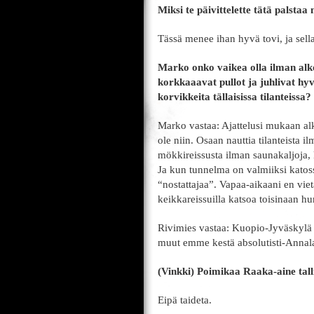
Miksi te päivittelette tätä palstaa 
Tässä menee ihan hyvä tovi, ja sel
Marko onko vaikea olla ilman alk
korkkaaavat pullot ja juhlivat hy
korvikkeita tällaisissa tilanteissa
Marko vastaa: Ajattelusi mukaan alkoh
ole niin. Osaan nauttia tilanteista 
mökkireissusta ilman saunakaljoja,
Ja kun tunnelma on valmiiksi katossa
“nostattajaa”. Vapaa-aikaani en vie
keikkareissuilla katsoa toisinaan hu
Rivimies vastaa: Kuopio-Jyväskylä -
muut emme kestä absolutisti-Annala
(Vinkki) Poimikaa Raaka-aine tall
Eipä taideta.