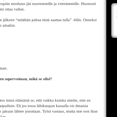
ä edespäin moshaus jää nuoremmille ja vetreämmille. Huonosti
mi ottaa vallan.
 jälkeen “mitähän pahaa tästä saattaa tulla” -fiilis. Onneksi
in ainakin.
ataan.
hden supervoiman, mikä se olisi?
too miun elämästä se, että vaikka kuinka mietin, niin en
pailisin. Eli jos tossa lähikaupan kassalla ois ilmaisia
 jaksais lähtee jonottaan. Tylsä vastaus, mutta mie oon ihan
kin.