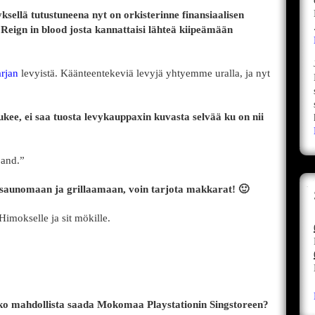
yksellä tutustuneena nyt on orkisterinne finansiaalisen
Reign in blood josta kannattaisi lähteä kiipeämään
arjan
levyistä. Käänteentekeviä levyjä yhtyemme uralla, ja nyt
ukee, ei saa tuosta levykauppaxin kuvasta selvää ku on nii
 and.”
saunomaan ja grillaamaan, voin tarjota makkarat! 🙂
imokselle ja sit mökille.
ko mahdollista saada Mokomaa Playstationin Singstoreen?