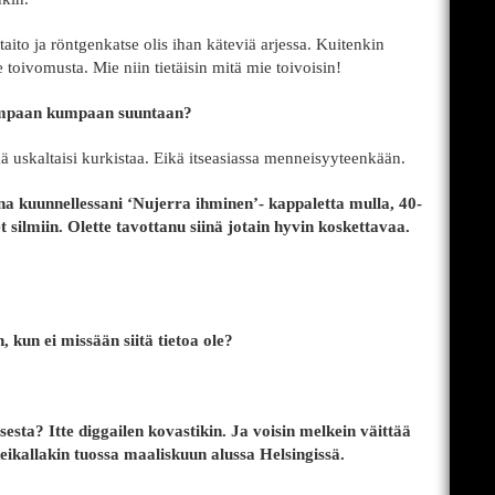
aito ja röntgenkatse olis ihan käteviä arjessa. Kuitenkin
oivomusta. Mie niin tietäisin mitä mie toivoisin!
jompaan kumpaan suuntaan?
kä uskaltaisi kurkistaa. Eikä itseasiassa menneisyyteenkään.
na kuunnellessani ‘Nujerra ihminen’- kappaletta mulla, 40-
t silmiin. Olette tavottanu siinä jotain hyvin koskettavaa.
 kun ei missään siitä tietoa ole?
esta? Itte diggailen kovastikin. Ja voisin melkein väittää
keikallakin tuossa maaliskuun alussa Helsingissä.