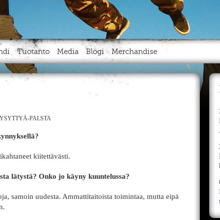
ndi
Tuotanto
Media
Blogi
Merchandise
YSYTTYÄ-PALSTA
ynnyksellä?
ikahtaneet kiitettävästi.
esta lätystä? Onko jo käyny kuuntelussa?
ja, samoin uudesta. Ammattitaitoista toimintaa, mutta eipä
n.