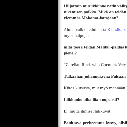
Hiljattain musiikkiinne netin välit
tukemisen paikka. Mikä on teidän 
ylemmäs Mokoma-katajaan?
Aloita vaikka edullisista
Klassika-s
myös halpoja.
mitä tossa teidän Malibu -paidas l
pienel?
“Carelian Rock with Coconut. Vety
Tulkaahan juhannuksena Pulsaan 
Kiitos kutsusta, mut myö mennään H
Liikkuuko aika liian nopeasti?
Ei, mutta ihmiset liikkuvat.
Fanittava perheemme kysyy, olisi