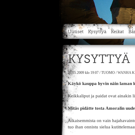
Uutiset
Kysyttyä
Keikat
Bä
KYSYTTYÄ
26.05.2009
klo 19:07
/
TUOMO
/
WANHA K
Käykö kauppa hyvin näin laman k
Keikkaliput ja paidat ovat ainakin li
Mitäs pidätte tosta Amoralin uud
Aikaisemmista on vain hajahavainto
tuo ihan onnistu sielua kutittelemaa