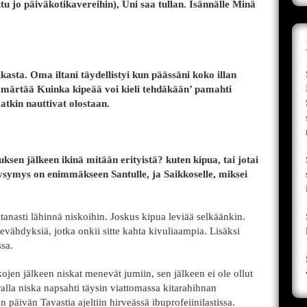
u jo päiväkotikavereihin), Uni saa tullan. Isännälle Minä
ikasta. Oma iltani täydellistyi kun päässäni koko illan
 ymmärtää Kuinka kipeää voi kieli tehdäkään’ pamahti
jatkin nauttivat olostaan.
sen jälkeen ikinä mitään erityistä? kuten kipua, tai jotai
 kysymys on enimmäkseen Santulle, ja Saikkoselle, miksei
aatanasti lähinnä niskoihin. Joskus kipua leviää selkäänkin.
 revähdyksiä, jotka onkii sitte kahta kivuliaampia. Lisäksi
ssa.
en jälkeen niskat menevät jumiin, sen jälkeen ei ole ollut
alla niska napsahti täysin viattomassa kitarahihnan
n päivän Tavastia ajeltiin hirveässä ibuprofeiinilastissa.