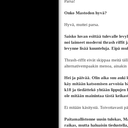
Parsa!
Onko Mastodon hyvä?
Hyvä, muttei parsa.
Saisko luvan esittää tulevalle lev
noi laimeet moderni thrash riffit j
levynne lisää kuunteluja. Eipä mul
Thrash-riffit eivät skippaa meitä tä
alternativempaakin menoa, ainakin v
Hei ja päivää. Olin aika suu auki k
käy mitään katsomisen arvoisia bän
k18 ja tiedättekö yhtään lippujen 
ole mitään mainintaa tästä keikas
Ei mitään käsitystä. Toivottavasti pä
Paitamallistonne uusin tulokas, Ma
raikas, mutta haluaisin tiedustell