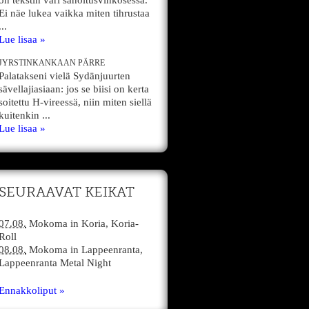
on tekstin väri sanoitusvihkosessa.
Ei näe lukea vaikka miten tihrustaa
...
Lue lisaa »
JYRSTINKANKAAN PÄRRE
Palatakseni vielä Sydänjuurten
sävellajiasiaan: jos se biisi on kerta
soitettu H-vireessä, niin miten siellä
kuitenkin ...
Lue lisaa »
SEURAAVAT KEIKAT
07.08.
Mokoma
in
Koria,
Koria-
Roll
08.08.
Mokoma
in
Lappeenranta,
Lappeenranta Metal Night
Ennakkoliput »