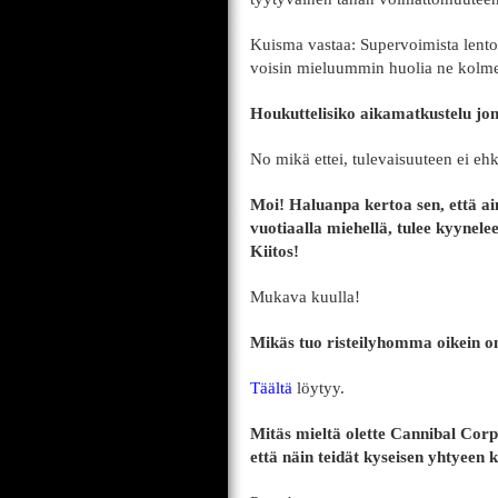
Kuisma vastaa: Supervoimista lentot
voisin mieluummin huolia ne kolme t
Houkuttelisiko aikamatkustelu 
No mikä ettei, tulevaisuuteen ei eh
Moi! Haluanpa kertoa sen, että ai
vuotiaalla miehellä, tulee kyynelee
Kiitos!
Mukava kuulla!
Mikäs tuo risteilyhomma oikein on,
Täältä
löytyy.
Mitäs mieltä olette Cannibal Corps
että näin teidät kyseisen yhtyeen 