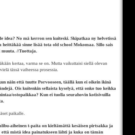
ylle idea? No mä kerron sen kuiteski. Skipatkaa ny helvetissä
a heittäkää sinne lisää tota old school Mokomaa. Sillo sais
 muuta. //Tuottaja.
lläkään kertaa, varma se on. Mutta vaikuttaisi siellä olevan
ielä tässä vaiheessa prosessia.
un näin että tuutte Porvooseen, täällä kun ei oikein ikinä
dejä. Ois kuitenkin sellaista kyselyä, että onko tuo keikka
hintaa/ostopaikkaa? Kun ei tuolla seurahovin kotisivuilla
ta.
äset paikalle.
libu-aiheinen t-paita on kieltämättä kesäisen pirtsakka ja
a, että mistä idea painatukseen lähti ja kuka on tämän