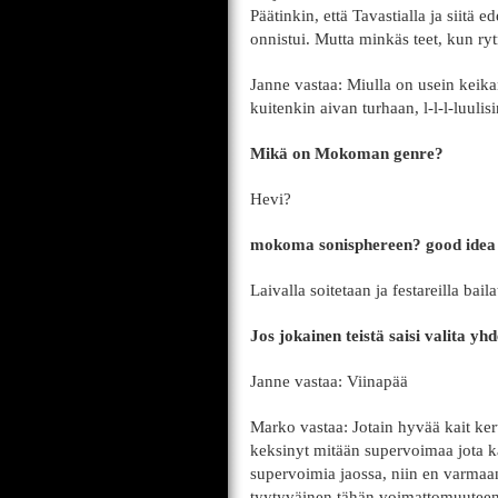
Päätinkin, että Tavastialla ja siit
onnistui. Mutta minkäs teet, kun ryt
Janne vastaa: Miulla on usein keikan
kuitenkin aivan turhaan, l-l-l-luulis
Mikä on Mokoman genre?
Hevi?
mokoma sonisphereen? good idea
Laivalla soitetaan ja festareilla bail
Jos jokainen teistä saisi valita y
Janne vastaa: Viinapää
Marko vastaa: Jotain hyvää kait ker
keksinyt mitään supervoimaa jota kai
supervoimia jaossa, niin en varmaan
tyytyväinen tähän voimattomuuteen