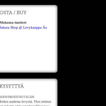
OSTA / BUY
Mokoma-tuotteet
Sakara Shop @ Levykauppa Äx
KYSYTTYÄ
SOFISTIKOITUNUT ELÄIN
Kiitos uudesta levystä. Yksi miinus