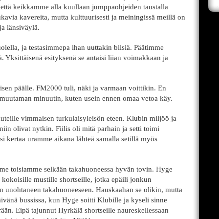
 että keikkamme alla kuullaan jumppaohjeiden taustalla
avia kavereita, mutta kulttuurisesti ja meiningissä meillä on
a länsiväylä.
lella, ja testasimmepa ihan uuttakin biisiä. Päätimme
tä. Yksittäisenä esityksenä se antaisi liian voimakkaan ja
sen päälle. FM2000 tuli, näki ja varmaan voittikin. En
n muutaman minuutin, kuten usein ennen omaa vetoa käy.
eille vimmaisen turkulaisyleisön eteen. Klubin miljöö ja
in olivat nytkin. Fiilis oli mitä parhain ja setti toimi
nsi kertaa uramme aikana lähteä samalla setillä myös
imme toisiamme selkään takahuoneessa hyvän tovin. Hyge
kokoisille mustille shortseille, jotka epäili jonkun
n unohtaneen takahuoneeseen. Hauskaahan se olikin, mutta
vänä bussissa, kun Hyge soitti Klubille ja kyseli sinne
än. Eipä tajunnut Hyrkälä shortseille naureskellessaan