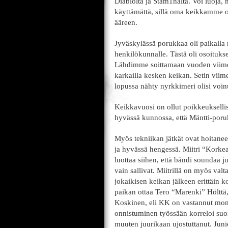
Diablolta ja Stam1nalta. Voi luoja, 
käyttämättä, sillä oma keikkamme oli
ääreen.
Jyväskylässä porukkaa oli paikalla m
henkilökunnalle. Tästä oli osoitukse
Lähdimme soittamaan vuoden viimeis
karkailla kesken keikan. Setin viim
lopussa nähty nyrkkimeri olisi voi
Keikkavuosi on ollut poikkeuksellise
hyvässä kunnossa, että Mäntti-poruk
Myös tekniikan jätkät ovat hoitanee
ja hyvässä hengessä. Miitri “Kork
luottaa siihen, että bändi soundaa ju
vain sallivat. Miitrillä on myös v
jokaikisen keikan jälkeen erittäin 
paikan ottaa Tero “Marenki” Hölt
Koskinen, eli KK on vastannut mo
onnistuminen työssään korreloi suor
muuten juurikaan ujostuttanut. Jun