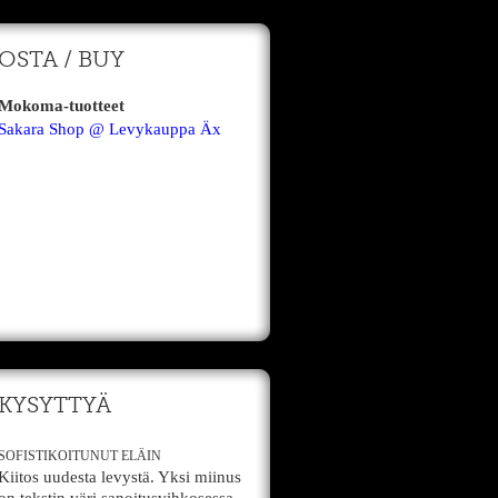
OSTA / BUY
Mokoma-tuotteet
Sakara Shop @ Levykauppa Äx
KYSYTTYÄ
SOFISTIKOITUNUT ELÄIN
Kiitos uudesta levystä. Yksi miinus