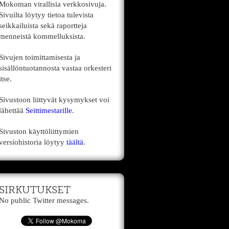
Mokoman virallisia verkkosivuja.
Sivuilta löytyy tietoa tulevista
seikkailuista sekä raportteja
menneistä kommelluksista.
Sivujen toimittamisesta ja
sisällöntuotannosta vastaa orkesteri
itse.
Sivustoon liittyvät kysymykset voi
lähettää
Seittimestarille
.
Sivuston käyttöliittymien
versiohistoria löytyy
täältä
.
SIRKUTUKSET
No public Twitter messages.