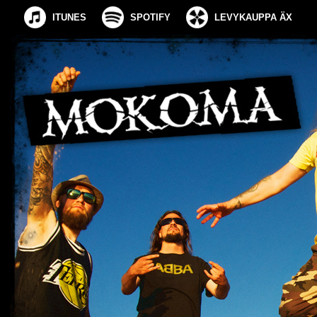
ITUNES
SPOTIFY
LEVYKAUPPA ÄX