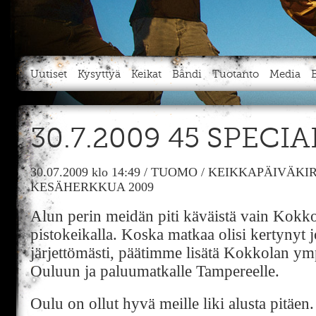
Uutiset
Kysyttyä
Keikat
Bändi
Tuotanto
Media
30.7.2009 45 SPECI
30.07.2009
klo 14:49
/
TUOMO
/
KEIKKAPÄIVÄKIR
KESÄHERKKUA 2009
Alun perin meidän piti käväistä vain Kokko
pistokeikalla. Koska matkaa olisi kertynyt 
järjettömästi, päätimme lisätä Kokkolan ym
Ouluun ja paluumatkalle Tampereelle.
Oulu on ollut hyvä meille liki alusta pitäen.