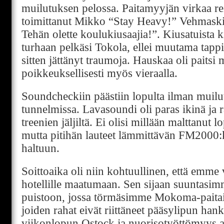
muilutuksen pelossa. Paitamyyjän virkaa r
toimittanut Mikko “Stay Heavy!” Vehmaskin
Tehän olette koulukiusaajia!”. Kiusatuista k
turhaan pelkäsi Tokola, ellei muutama tap
sitten jättänyt traumoja. Hauskaa oli paitsi m
poikkeuksellisesti myös vieraalla.
Soundcheckiin päästiin lopulta ilman muilu
tunnelmissa. Lavasoundi oli paras ikinä ja r
treenien jäljiltä. Ei olisi millään malttanut 
mutta pitihän lauteet lämmittävän FM2000:k
haltuun.
Soittoaika oli niin kohtuullinen, että emme v
hotellille maatumaan. Sen sijaan suuntasim
puistoon, jossa törmäsimme Mokoma-paitais
joiden rahat eivät riittäneet pääsylipun han
viikonlopun Qstock ja nuorisotyöttömyys a