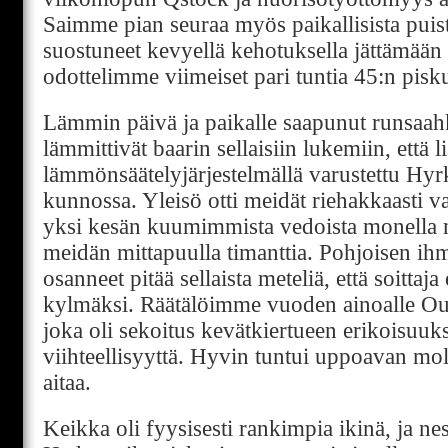
Saimme pian seuraa myös paikallisista puist
suostuneet kevyellä kehotuksella jättämään
odottelimme viimeiset pari tuntia 45:n pisk
Lämmin päivä ja paikalle saapunut runsaah
lämmittivät baarin sellaisiin lukemiin, että l
lämmönsäätelyjärjestelmällä varustettu Hyrk
kunnossa. Yleisö otti meidät riehakkaasti vas
yksi kesän kuumimmista vedoista monella mit
meidän mittapuulla timanttia. Pohjoisen ihm
osanneet pitää sellaista meteliä, että soittaj
kylmäksi. Räätälöimme vuoden ainoalle Oul
joka oli sekoitus kevätkiertueen erikoisuuks
viihteellisyyttä. Hyvin tuntui uppoavan mo
aitaa.
Keikka oli fyysisesti rankimpia ikinä, ja nes