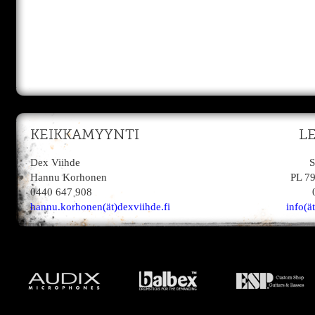
KEIKKAMYYNTI
L
Dex Viihde
S
Hannu Korhonen
PL 7
0440 647 908
hannu.korhonen(ät)dexviihde.fi
info(ä