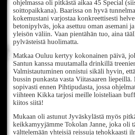
ohjelmassa oli pitkästä aikaa 45 Special (si
soittopaikkana). Baarissa on hyvä tunnelm
kokemustani varjostaa konkreettisesti helv
betonipylväs, joka asettuu oman asemani j
yleisön väliin. Vaan pientähän tuo, aina tääl
pylvästeistä huolimatta.
Matkaa Ouluu kertyy kokonainen päivä, jo
Santun kanssa muutamalla drinkillä treenien
Valmistautuminen onnistui sikäli hyvin, ett
bussin punkasta vasta Viitasaaren liepeillä. 
sopivasti ennen Pihtipudasta, jossa ohjel
viihteen Kikka tarjosi meille loisteliaan b
kiitos siitä!
Mukaan oli astunut Jyväskylästä myös pitk
keikkamyyjämme Tokolan Janne, joka oli t
välttelemään yhteisiä reissuja tehokkaasti il