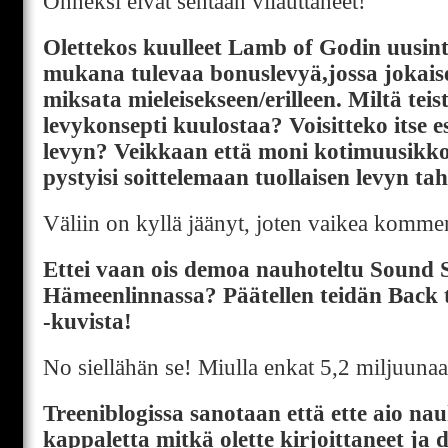
Onneksi eivät sentään vilauttaneet!
Olettekos kuulleet Lamb of Godin uusint
mukana tulevaa bonuslevyä,jossa jokais
miksata mieleisekseen/erilleen. Miltä teis
levykonsepti kuulostaa? Voisitteko itse e
levyn? Veikkaan että moni kotimuusikko o
pystyisi soittelemaan tuollaisen levyn tah
Väliin on kyllä jäänyt, joten vaikea komme
Ettei vaan ois demoa nauhoteltu Sound
Hämeenlinnassa? Päätellen teidän Back t
-kuvista!
No siellähän se! Miulla enkat 5,2 miljuunaa
Treeniblogissa sanotaan että ette aio na
kappaletta mitkä olette kirjoittaneet ja