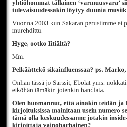
yhtiöhommat tällainen ‘varmuusvara’ sii
tulevaisuudessakin löytyy duunia musiik
Vuonna 2003 kun Sakaran perustimme ei pa
murehdittu.
Hyge, ootko Iitiältä?
Mm.
Pelkäättekö sikainfluenssaa? ps. Marko,
Onhan tässä jo Sarssit, Ebolat yms. nokkatip
eiköhän tämäkin jotenkin handlata.
Olen huomannut, että ainakin teidän ja 
kirjoituksissa mainitaan usein numero 
tämä olla keskuudessanne jotakin insid
kirjoittaja vainoharhainen?