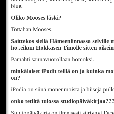
blue.
Oliko Mooses läski?
Tottahan Mooses.
Saittekos siellä Hämeenlinnassa selville m
ho..eikun Hokkasen Timolle sitten oikei
Pamahti saunavuorollaan homoksi.
minkälaiset iPodit teillä on ja kuinka mo
on?
iPodia on siinä monenmoista ja biisejä pullo
onko tetiltä tulossa studiopäiväkirjaa??
Studiopäiväkirja on ilmeisesti siirtynyt Fac