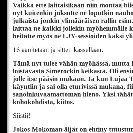
Vaikka ette laittaisikaan niin montaa biisi
nyt kuitenkin jaksatte ne loputkin nauhoi
julkaista jonkin ylimääräisen rallin esim.
laittaa ne kaikki jollekin myöhemmälle 
heitätte myös ne LJY-sessioiden kaksi yl
16 äänitetään ja sitten kassellaan.
Tämä nyt tulee vähän myöhässä, mutta h
loistavasta Simerockin keikasta. Oli en
jolle itse pääsin mukaan. Ja kun Lujaa
käyntiin ja sai olla eturivissä mukana, fiil
sanoinkuvaamattoman hieno. Yksi tähän
kohokohdista, kiitos.
Siistii!
Jokos Mokoman äijät on ehtiny tutustu