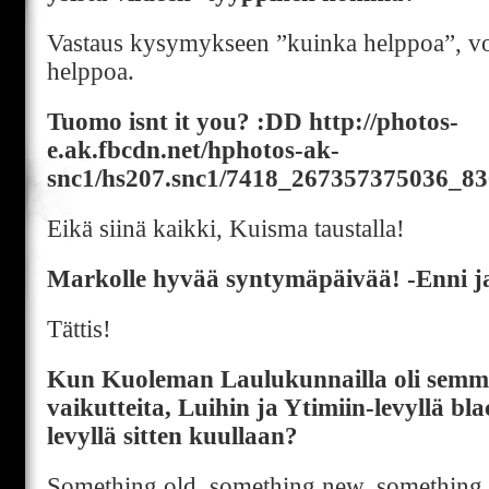
Vastaus kysymykseen ”kuinka helppoa”, voin
helppoa.
Tuomo isnt it you? :DD http://photos-
e.ak.fbcdn.net/hphotos-ak-
snc1/hs207.snc1/7418_267357375036_8
Eikä siinä kaikki, Kuisma taustalla!
Markolle hyvää syntymäpäivää! -Enni ja
Tättis!
Kun Kuoleman Laulukunnailla oli semmo
vaikutteita, Luihin ja Ytimiin-levyllä bl
levyllä sitten kuullaan?
Something old, something new, something