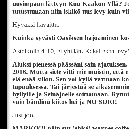
uusimpaan lättyyn Kuu Kaakon Yllä? Jo
tutustumaan niin iskikö uus levy kuin vi
Hyväksi havaittu.
Kuinka syvästi Oasiksen hajoaminen kosk
Asteikolla 4-10, ei yhtään. Kaksi ekaa levyä
Aluksi pienessä päässäni sain ajatuksen,
2016. Mutta sitte vitti mie muistin, että 
elä enää sillon. Sen voi kyllä varmaan ko
tapauksessa. Tai järjestää se aikasemm
hyllyille ja Seinäjoelle soittamaan. Ryt
vain bändinä kiitos hei ja NO SORI!
Just joo.
MARKO!!! näin sut (ehkä) waynes coffee