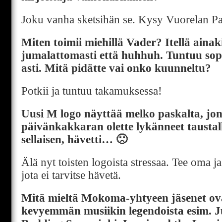
Joku vanha sketsihän se. Kysy Vuorelan Pas
Miten toimii miehillä Vader? Itellä ainaki
jumalattomasti että huhhuh. Tuntuu sop
asti. Mitä pidätte vai onko kuunneltu?
Potkii ja tuntuu takamuksessa!
Uusi M logo näyttää melko paskalta, jon
päivänkakkaran olette lykänneet taustall
sellaisen, hävetti… 🙁
Älä nyt toisten logoista stressaa. Tee oma j
jota ei tarvitse hävetä.
Mitä mieltä Mokoma-yhtyeen jäsenet ova
kevyemmän musiikin legendoista esim. J