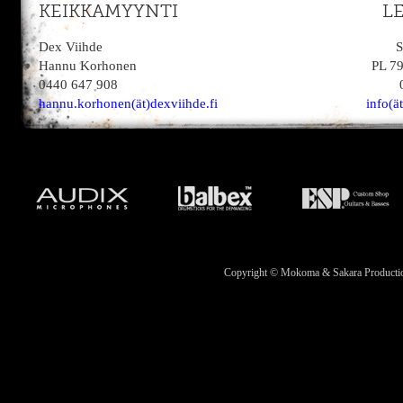
KEIKKAMYYNTI
L
Dex Viihde
S
Hannu Korhonen
PL 7
0440 647 908
hannu.korhonen(ät)dexviihde.fi
info(ä
Copyright © Mokoma & Sakara Productions