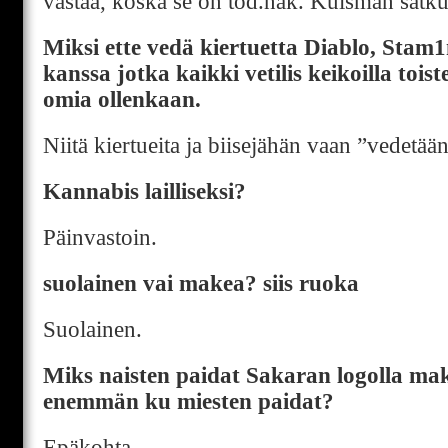
vastaa, koska se on tod.näk. Kuisman satku
Miksi ette vedä kiertuetta Diablo, Stam
kanssa jotka kaikki vetilis keikoilla toist
omia ollenkaan.
Niitä kiertueita ja biisejähän vaan ”vedetään
Kannabis lailliseksi?
Päinvastoin.
suolainen vai makea? siis ruoka
Suolainen.
Miks naisten paidat Sakaran logolla mak
enemmän ku miesten paidat?
Epäkohta.