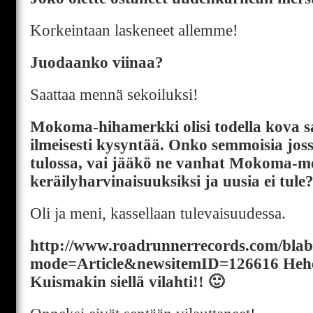
Korkeintaan laskeneet allemme!
Juodaanko viinaa?
Saattaa mennä sekoiluksi!
Mokoma-hihamerkki olisi todella kova sa
ilmeisesti kysyntää. Onko semmoisia joss
tulossa, vai jääkö ne vanhat Mokoma-m
keräilyharvinaisuuksiksi ja uusia ei tule
Oli ja meni, kassellaan tulevaisuudessa.
http://www.roadrunnerrecords.com/bla
mode=Article&newsitemID=126616 Hehe
Kuismakin siellä vilahti!! 🙂