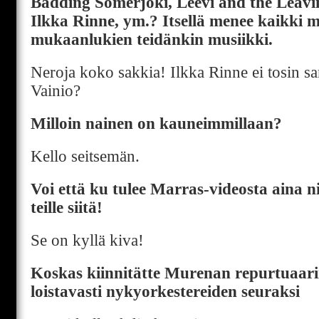
Badding Somerjoki, Leevi and the Leavin
Ilkka Rinne, ym.? Itsellä menee kaikki m
mukaanlukien teidänkin musiikki.
Neroja koko sakkia! Ilkka Rinne ei tosin sa
Vainio?
Milloin nainen on kauneimmillaan?
Kello seitsemän.
Voi että ku tulee Marras-videosta aina ni
teille siitä!
Se on kyllä kiva!
Koskas kiinnitätte Murenan repurtuaari
loistavasti nykyorkestereiden seuraksi