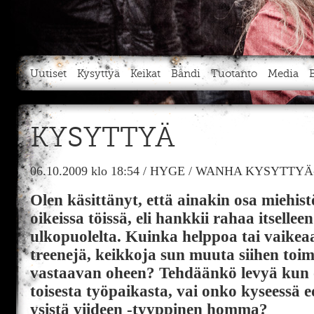
Uutiset
Kysyttyä
Keikat
Bändi
Tuotanto
Media
KYSYTTYÄ
06.10.2009
klo 18:54
/
HYGE
/
WANHA KYSYTTYÄ
Olen käsittänyt, että ainakin osa miehis
oikeissa töissä, eli hankkii rahaa itsell
ulkopuolelta. Kuinka helppoa tai vaikeaa
treenejä, keikkoja sun muuta siihen toimi
vastaavan oheen? Tehdäänkö levyä kun o
toisesta työpaikasta, vai onko kyseessä e
ysistä viideen -tyyppinen homma?