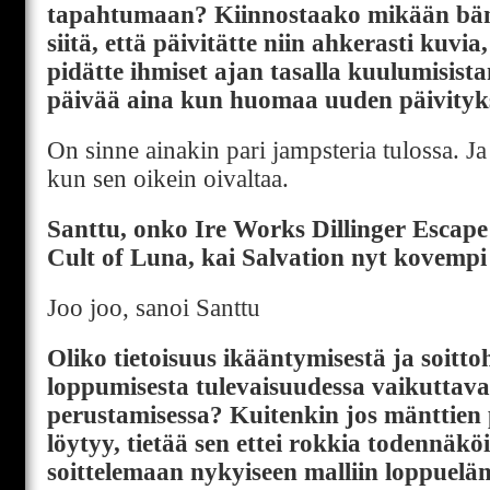
tapahtumaan? Kiinnostaako mikään bändi
siitä, että päivitätte niin ahkerasti kuvia,
pidätte ihmiset ajan tasalla kuulumisista
päivää aina kun huomaa uuden päivityks
On sinne ainakin pari jampsteria tulossa. Ja
kun sen oikein oivaltaa.
Santtu, onko Ire Works Dillinger Escape
Cult of Luna, kai Salvation nyt kovempi
Joo joo, sanoi Santtu
Oliko tietoisuus ikääntymisestä ja soit
loppumisesta tulevaisuudessa vaikuttava 
perustamisessa? Kuitenkin jos mänttien 
löytyy, tietää sen ettei rokkia todennäköi
soittelemaan nykyiseen malliin loppuelä