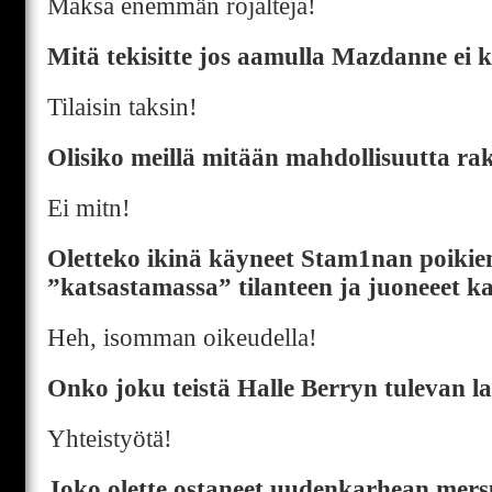
Maksa enemmän rojalteja!
Mitä tekisitte jos aamulla Mazdanne ei 
Tilaisin taksin!
Olisiko meillä mitään mahdollisuutta ra
Ei mitn!
Oletteko ikinä käyneet Stam1nan poikie
”katsastamassa” tilanteen ja juoneeet kai
Heh, isomman oikeudella!
Onko joku teistä Halle Berryn tulevan la
Yhteistyötä!
Joko olette ostaneet uudenkarhean mers