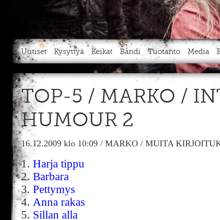
Uutiset
Kysyttyä
Keikat
Bändi
Tuotanto
Media
TOP-5 / MARKO / I
HUMOUR 2
16.12.2009
klo 10:09
/
MARKO
/
MUITA KIRJOITU
1.
Harja tippu
2.
Barbara
3.
Pettymys
4.
Anna rakas
5.
Sillan alla