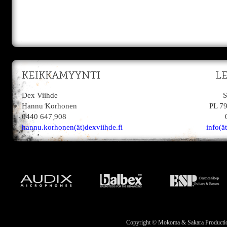
KEIKKAMYYNTI
L
Dex Viihde
S
Hannu Korhonen
PL 7
0440 647 908
hannu.korhonen(ät)dexviihde.fi
info(ä
Copyright © Mokoma & Sakara Productions