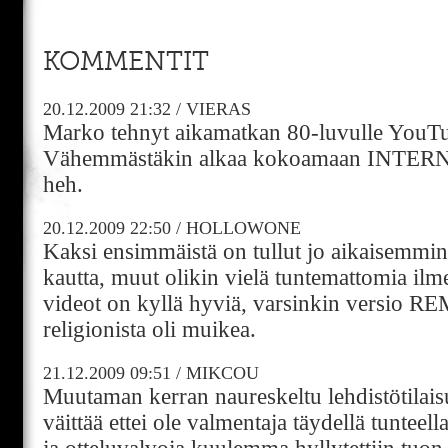
KOMMENTIT
20.12.2009
21:32
/
VIERAS
Marko tehnyt aikamatkan 80-luvulle YouTu
Vähemmästäkin alkaa kokoamaan INTER
heh.
20.12.2009
22:50
/
HOLLOWONE
Kaksi ensimmäistä on tullut jo aikaisemm
kautta, muut olikin vielä tuntemattomia ilme
videot on kyllä hyviä, varsinkin versio R
religionista oli muikea.
21.12.2009
09:51
/
MIKCOU
Muutaman kerran naureskeltu lehdistötilaisu
väittää ettei ole valmentaja täydellä tuntee