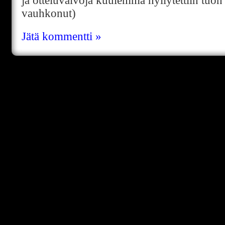
ja otteluvalvoja kuulemma hyllytettiin tuo
vauhkonut)
Jätä kommentti »