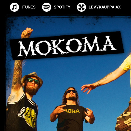
ITUNES
SPOTIFY
LEVYKAUPPA ÄX