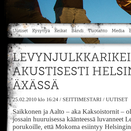
Uutiset
Kysyttyä
Keikat
Bändi
Tuotanto
Media
LEVYNJULKKARIKE
AKUSTISESTI HELS
ÄXÄSSÄ
25.02.2010
klo 16:24
/
SEITTIMESTARI
/
UUTISET
Saikkonen ja Aalto – aka Kaksoistornit – 
jossain huuruisessa käänteessä luvanneet
porukoille, että Mokoma esiintyy Helsingin 