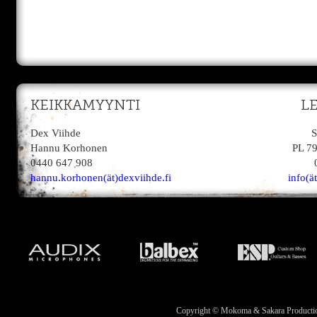
KEIKKAMYYNTI
L
Dex Viihde
S
Hannu Korhonen
PL 7
0440 647 908
hannu.korhonen(ät)dexviihde.fi
info(ä
Copyright © Mokoma & Sakara Productions