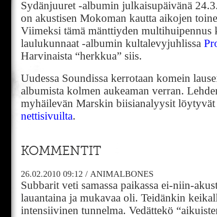
Sydänjuuret -albumin julkaisupäivänä 24.3
on akustisen Mokoman kautta aikojen toine
Viimeksi tämä mänttiyden multihuipennus 
laulukunnaat -albumin kultalevyjuhlissa
Pr
Harvinaista “herkkua” siis.
Uudessa Soundissa kerrotaan komein lause
albumista kolmen aukeaman verran. Lehde
myhäilevän Marskin biisianalyysit löytyvä
nettisivuilta
.
KOMMENTIT
26.02.2010
09:12
/
ANIMALBONES
Subbarit veti samassa paikassa ei-niin-akust
lauantaina ja mukavaa oli. Teidänkin keikal
intensiivinen tunnelma. Vedättekö “aikuiste