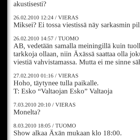
akustisesti?
26.02.2010
12:24
/
VIERAS
Miksei? Ei tossa viestissä näy sarkasmin p
26.02.2010
14:57
/
TUOMO
AB, vedetään samalla meiningillä kuin tuoll
tarkkoja ollaan, niin Äxässä saattaa olla j
viestiä vahvistamassa. Mutta ei me sinne sä
27.02.2010
01:16
/
VIERAS
Hoho, täytynee tulla paikalle.
T: Esko “Valtaojan Esko” Valtaoja
7.03.2010
20:10
/
VIERAS
Monelta?
8.03.2010
18:05
/
TUOMO
Show alkaa Äxän mukaan klo 18:00.