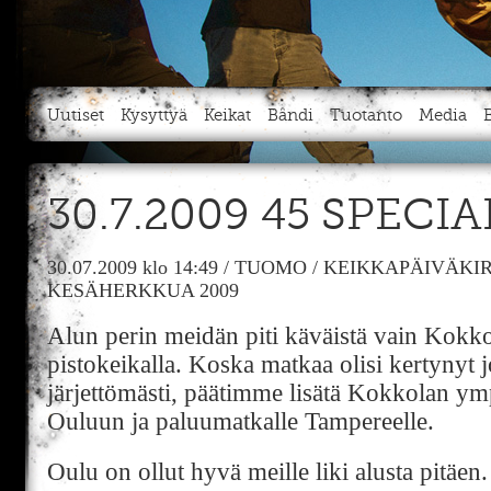
Uutiset
Kysyttyä
Keikat
Bändi
Tuotanto
Media
30.7.2009 45 SPECI
30.07.2009
klo 14:49
/
TUOMO
/
KEIKKAPÄIVÄKIR
KESÄHERKKUA 2009
Alun perin meidän piti käväistä vain Kokko
pistokeikalla. Koska matkaa olisi kertynyt 
järjettömästi, päätimme lisätä Kokkolan ym
Ouluun ja paluumatkalle Tampereelle.
Oulu on ollut hyvä meille liki alusta pitäen.