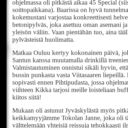
ohjelmassa oli pitkästä aikaa 45 Special (si
soittopaikkana). Baarissa on hyvä tunnelm
kokemustani varjostaa konkreettisesti helv
betonipylväs, joka asettuu oman asemani j
yleisön väliin. Vaan pientähän tuo, aina tääl
pylvästeistä huolimatta.
Matkaa Ouluu kertyy kokonainen päivä, jo
Santun kanssa muutamalla drinkillä treenien
Valmistautuminen onnistui sikäli hyvin, ett
bussin punkasta vasta Viitasaaren liepeillä. 
sopivasti ennen Pihtipudasta, jossa ohjel
viihteen Kikka tarjosi meille loisteliaan b
kiitos siitä!
Mukaan oli astunut Jyväskylästä myös pitk
keikkamyyjämme Tokolan Janne, joka oli t
välttelemään yhteisiä reissuja tehokkaasti il