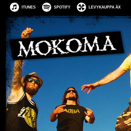
ITUNES
SPOTIFY
LEVYKAUPPA ÄX