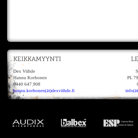
KEIKKAMYYNTI
L
Dex Viihde
S
Hannu Korhonen
PL 7
0440 647 908
hannu.korhonen(ät)dexviihde.fi
info(ä