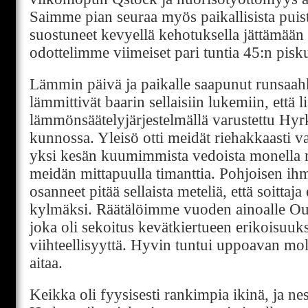
Saimme pian seuraa myös paikallisista puist
suostuneet kevyellä kehotuksella jättämään
odottelimme viimeiset pari tuntia 45:n pisk
Lämmin päivä ja paikalle saapunut runsaah
lämmittivät baarin sellaisiin lukemiin, että l
lämmönsäätelyjärjestelmällä varustettu Hyrk
kunnossa. Yleisö otti meidät riehakkaasti vas
yksi kesän kuumimmista vedoista monella mit
meidän mittapuulla timanttia. Pohjoisen ihm
osanneet pitää sellaista meteliä, että soittaj
kylmäksi. Räätälöimme vuoden ainoalle Oul
joka oli sekoitus kevätkiertueen erikoisuuks
viihteellisyyttä. Hyvin tuntui uppoavan mo
aitaa.
Keikka oli fyysisesti rankimpia ikinä, ja nes