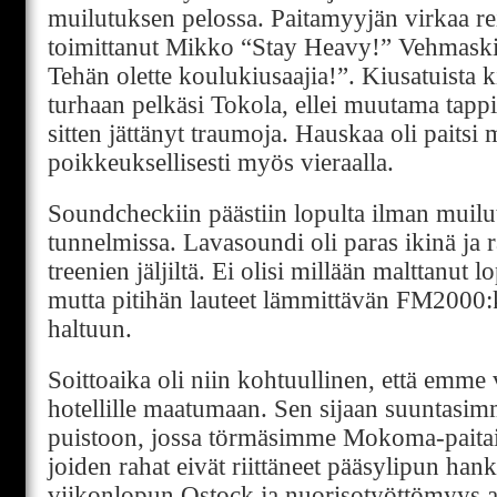
muilutuksen pelossa. Paitamyyjän virkaa r
toimittanut Mikko “Stay Heavy!” Vehmaskin
Tehän olette koulukiusaajia!”. Kiusatuista k
turhaan pelkäsi Tokola, ellei muutama tap
sitten jättänyt traumoja. Hauskaa oli paitsi m
poikkeuksellisesti myös vieraalla.
Soundcheckiin päästiin lopulta ilman muilu
tunnelmissa. Lavasoundi oli paras ikinä ja r
treenien jäljiltä. Ei olisi millään malttanut 
mutta pitihän lauteet lämmittävän FM2000:k
haltuun.
Soittoaika oli niin kohtuullinen, että emme v
hotellille maatumaan. Sen sijaan suuntasim
puistoon, jossa törmäsimme Mokoma-paitais
joiden rahat eivät riittäneet pääsylipun han
viikonlopun Qstock ja nuorisotyöttömyys a