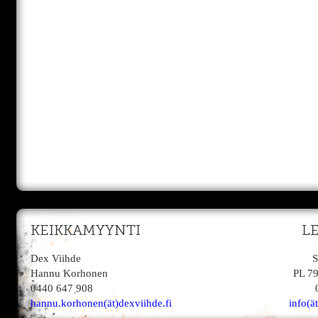
KEIKKAMYYNTI
L
Dex Viihde
S
Hannu Korhonen
PL 7
0440 647 908
hannu.korhonen(ät)dexviihde.fi
info(ä