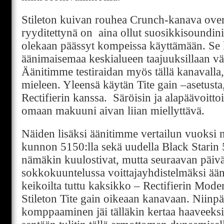
Stileton kuivan rouhea Crunch-kanava over
ryyditettynä on aina ollut suosikkisoundini
olekaan päässyt kompeissa käyttämään. Se
äänimaisemaa keskialueen taajuuksillaan vä
Äänitimme testiraidan myös tällä kanavalla, 
mieleen. Yleensä käytän Tite gain –asetust
Rectifierin kanssa. Säröisin ja alapäävoitto
omaan makuuni aivan liian miellyttävä.
Näiden lisäksi äänitimme vertailun vuoksi n
kunnon 5150:lla sekä uudella Black Starin 5
nämäkin kuulostivat, mutta seuraavan päiv
sokkokuuntelussa voittajayhdistelmäksi äänes
keikoilta tuttu kaksikko – Rectifierin Mode
Stileton Tite gain oikeaan kanavaan. Niinpä
komppaaminen jäi tälläkin kertaa haaveeksi