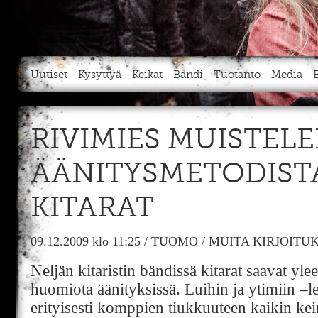
Uutiset
Kysyttyä
Keikat
Bändi
Tuotanto
Media
RIVIMIES MUISTELEE
ÄÄNITYSMETODIST
KITARAT
09.12.2009
klo 11:25
/
TUOMO
/
MUITA KIRJOITU
Neljän kitaristin bändissä kitarat saavat yl
huomiota äänityksissä. Luihin ja ytimiin –l
erityisesti komppien tiukkuuteen kaikin kei