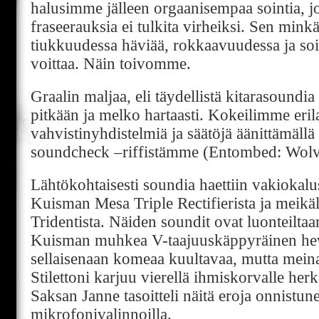
halusimme jälleen orgaanisempaa sointia, jos
fraseerauksia ei tulkita virheiksi. Sen minkä
tiukkuudessa häviää, rokkaavuudessa ja so
voittaa. Näin toivomme.
Graalin maljaa, eli täydellistä kitarasoundia e
pitkään ja melko hartaasti. Kokeilimme erila
vahvistinyhdistelmiä ja säätöjä äänittämällä 
soundcheck –riffistämme (Entombed: Wolve
Lähtökohtaisesti soundia haettiin vakiokalu
Kuisman Mesa Triple Rectifierista ja meikäl
Tridentista. Näiden soundit ovat luonteiltaan
Kuisman muhkea V-taajuuskäppyräinen he
sellaisenaan komeaa kuultavaa, mutta meina
Stilettoni karjuu vierellä ihmiskorvalle her
Saksan Janne tasoitteli näitä eroja onnistun
mikrofonivalinnoilla.