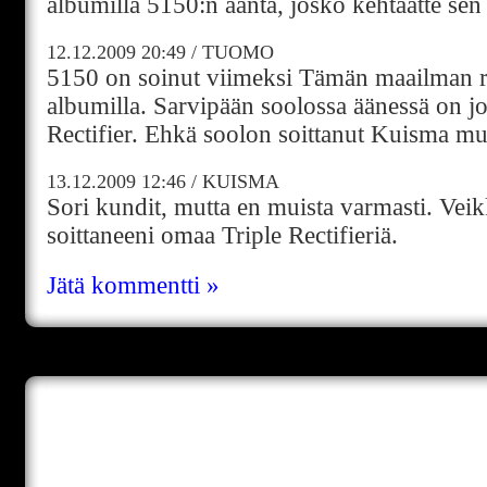
albumilla 5150:n ääntä, josko kehtaatte sen 
12.12.2009
20:49
/
TUOMO
5150 on soinut viimeksi Tämän maailman r
albumilla. Sarvipään soolossa äänessä on jo
Rectifier. Ehkä soolon soittanut Kuisma mu
13.12.2009
12:46
/
KUISMA
Sori kundit, mutta en muista varmasti. Veik
soittaneeni omaa Triple Rectifieriä.
Jätä kommentti »