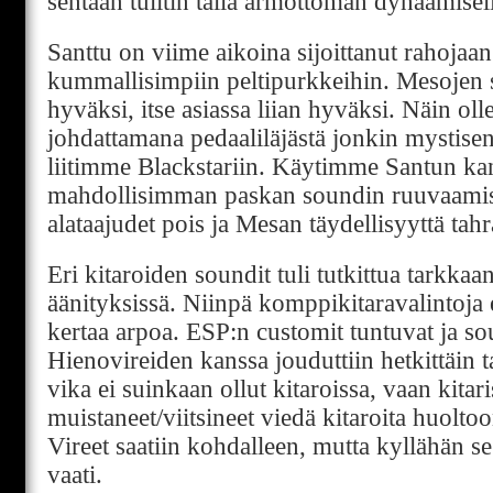
sentään tulitin tällä armottoman dynaamisell
Santtu on viime aikoina sijoittanut rahojaan
kummallisimpiin peltipurkkeihin. Mesojen s
hyväksi, itse asiassa liian hyväksi. Näin o
johdattamana pedaaliläjästä jonkin mystise
liitimme Blackstariin. Käytimme Santun kan
mahdollisimman paskan soundin ruuvaamise
alataajudet pois ja Mesan täydellisyyttä ta
Eri kitaroiden soundit tuli tutkittua tarkkaa
äänityksissä. Niinpä komppikitaravalintoja e
kertaa arpoa. ESP:n customit tuntuvat ja so
Hienovireiden kanssa jouduttiin hetkittäin 
vika ei suinkaan ollut kitaroissa, vaan kitari
muistaneet/viitsineet viedä kitaroita huolto
Vireet saatiin kohdalleen, mutta kyllähän se 
vaati.