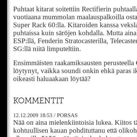
Puhtaat kitarat soitettiin Rectifierin puhtaa
vuotiaana mummolan maalauspalkoilla osta
Super Rack 60:lla. Kitaroiden kanssa veks
puhtaissa kuin säröjen kohdalla. Mutta aina
ESP:llä, Fenderin Stratocasterilla, Telecaste
SG:llä niitä limputeltiin.
Ensimmäisten raakamiksausten perusteella G
löytynyt, vaikka soundi onkin ehkä paras ik
oikeasti haluaakaan löytää?
KOMMENTIT
12.12.2009
18:53
/
PORSAS
Nää on aina mielenkiintoisia lukea. Kiitos t
kohtuullisen kauan pohdituttanu että oliko