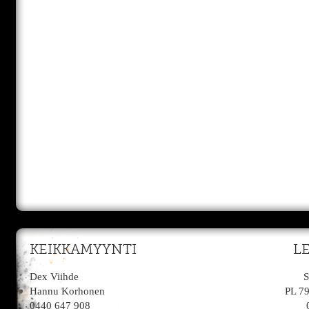
KEIKKAMYYNTI
L
Dex Viihde
S
Hannu Korhonen
PL 7
0440 647 908