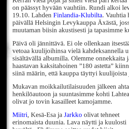
Kerran vielä pojat ja sitten vielä pari ker
on päässyt hyvään vauhtiin. Rundi alkoi le
19.10. Lahden
Finlandia-Klubilta
. Vauhtia
päivällä Helsingin Levykauppa Äxästä, jos
muutaman biisin akustisesti ja tapasimme k
Päivä oli jännittävä. Ei ole ollenkaan itsest
vetoaa kuulijoihinsa vielä kahdeksannella u
sisältävällä albumilla. Olemme onnekkaita ja 
haastavan kaksitahoinen ”180 astetta” kiinn
siinä määrin, että kauppa täyttyi kuulijoista 
Mukavan moikkailutilaisuuden jälkeen ah
henkilöautoon ja suuntasimme kohti Lahtea,
olivat jo tovin kasailleet kamojamme.
Miitri
, Kesä-Esa ja
Jarkko
olivat tehneet
erinomaista duunia. Lava näytti ja kuulosti