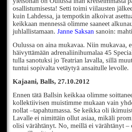
yleisöhän on Oulussa ihan kreiseimmästä pää
osallistumisesta! Setti toimi viilausten jäl
kuin Lahdessa, ja tempotkin alkoivat asettu
keikkaan mennessä olimme saaneet alkunau
juhlallistamaan.
Janne Saksan
sanoin: mahti
Oulussa on aina mukavaa. Niin mukavaa, et
häivyttämään adrenaliinihumalaa 45 Special
tulla sanotuksi jo Teatrian lavalla, sillä mu
tuntui sopivalta vetäytyä ansaitulle levolle.
Kajaani, Balls, 27.10.2012
Ennen tätä Ballsin keikkaa olimme soittane
kollektiivisen muistimme mukaan vain yhd
nollat –tapahtumassa. Se keikka oli ikimuist
Lavalle ei nimittäin ollut asiaa, mikäli promi
olisi värähtänyt. No, meillä ei värähtänyt – 