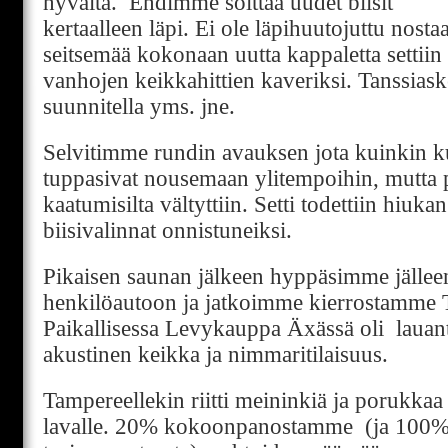
hyvältä. Ehdimme soittaa uudet biisit
kertaalleen läpi. Ei ole läpihuutojuttu nosta
seitsemää kokonaan uutta kappaletta settiin
vanhojen keikkahittien kaveriksi. Tanssiask
suunnitella yms. jne.
Selvitimme rundin avauksen jota kuinkin ku
tuppasivat nousemaan ylitempoihin, mutta
kaatumisilta vältyttiin. Setti todettiin hiuka
biisivalinnat onnistuneiksi.
Pikaisen saunan jälkeen hyppäsimme jällee
henkilöautoon ja jatkoimme kierrostamme 
Paikallisessa Levykauppa Äxässä oli lauan
akustinen keikka ja nimmaritilaisuus.
Tampereellekin riitti meininkiä ja porukkaa k
lavalle. 20% kokoonpanostamme (ja 100% 