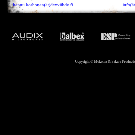
hannu.korhonen(ät)dexviihde.fi
info(ä
Copyright © Mokoma & Sakara Productions