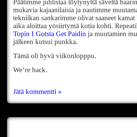
Päätimme juhlistaa löytynyttä säveltä baar
mukavia kajaanilaisia ja nautimme muutama
tekniikan sankarimme olivat saaneet kamat b
aika aloittaa yösiirtymä kotia kohti. Repeat
Topin I Gotsta Get Paidin
ja muutamien mui
jälkeen kutsui punkka.
Tämä oli hyvä viikonlopppu.
We’re back.
Jätä kommentti »