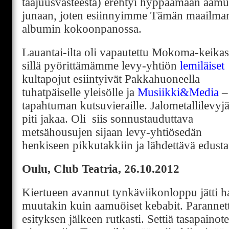
taajuusvasteesta) erehtyi hyppäämään aamu
junaan, joten esiinnyimme Tämän maailman
albumin kokoonpanossa.
Lauantai-ilta oli vapautettu Mokoma-keikas
sillä pyörittämämme levy-yhtiön
lemiläiset
kultapojut esiintyivät Pakkahuoneella
tuhatpäiselle yleisölle ja
Musiikki&Media
–
tapahtuman kutsuvieraille. Jalometallilevyj
piti jakaa. Oli siis sonnustauduttava
metsähousujen sijaan levy-yhtiösedän
henkiseen pikkutakkiin ja lähdettävä edust
Oulu, Club Teatria, 26.10.2012
Kiertueen avannut tynkäviikonloppu jätti
muutakin kuin aamuöiset kebabit. Parannet
esityksen jälkeen rutkasti. Settiä tasapainotet