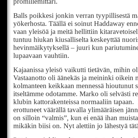
promillemittari.
Balls poikkesi jonkin verran tyypillisestä
yökerhosta. Täällä ei soinut Haddaway enne
vaan yleisöä ja meitä hellittiin kitaravetoise
tuntuu hiukan kiusalliselta keskeyttää nuor
hevinmäikytyksellä – juuri kun pariutumin
lupaavaan vauhtiin.
Kajaanissa yleisö vaikutti tietävän, mihin oli
Vastaanotto oli äänekäs ja meininki oikein m
kolmanteen keikkaan mennessä hioutunut sill
itseltämme odotamme. Marko oli selvästi ren
klubin kattorakenteissa normaaliin tapaan. 
erottuneet väärällä tavalla ylimääräisen jä
on silloin “valmis”, kun ei enää ihan muista,
mikäkin biisi on. Nyt alettiin jo lähestyä tät