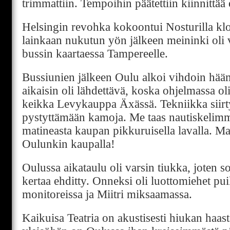
trimmattiin. Tempoihin päätettiin kiinnittää 
Helsingin revohka kokoontui Nosturilla klo
lainkaan nukutun yön jälkeen meininki oli 
bussin kaartaessa Tampereelle.
Bussiunien jälkeen Oulu alkoi vihdoin hääm
aikaisin oli lähdettävä, koska ohjelmassa oli
keikka Levykauppa Äxässä. Tekniikka siir
pystyttämään kamoja. Me taas nautiskelimm
matineasta kaupan pikkuruisella lavalla. Ma
Oulunkin kaupalla!
Oulussa aikataulu oli varsin tiukka, joten s
kertaa ehditty. Onneksi oli luottomiehet p
monitoreissa ja Miitri miksaamassa.
Kaikuisa Teatria on akustisesti hiukan haas