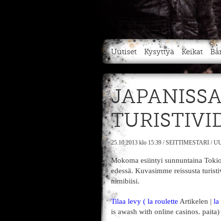
Uutiset
Kysyttyä
Keikat
Bä
JAPANISSA
TURISTIVI
25.10.2013
klo 15:39
/
SEITTIMESTARI
/
UU
Mokoma esiintyi sunnuntaina Tokio
edessä. Kuvasimme reissusta turisti
nimibiisi.
Tilaa levy (
la roulette
Artikelen |
la
is awash with online casinos. paita