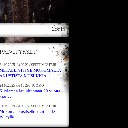
Log in
PÄIVITYKSET
31.10.2025
klo 09:22
/
SEITTIMESTARI
METALLIYHTYE MOKOMALTA
AKUSTISTA MUSIIKKIA
24.10.2025
klo 13:29
/
TUOMO
Kuoleman laulukunnaat 20 vuotta -
kiertue
03.06.2025
klo 09:18
/
SEITTIMESTARI
Mokoma akustiselle kiertueelle
syksyllä