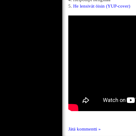
5.
He lensivät öisin (YUP-cover)
Jätä kommentti »