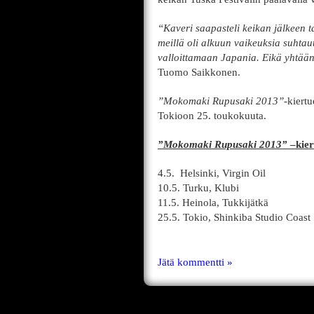
“Kaveri saapasteli keikan jälkeen t
meillä oli alkuun vaikeuksia suhtau
valloittamaan Japania. Eikä yhtään l
Tuomo Saikkonen.
”Mokomaki Rupusaki 2013”-
kiertu
Tokioon 25. toukokuuta.
”Mokomaki Rupusaki 2013”
–kier
4.5. Helsinki, Virgin Oil
10.5. Turku, Klubi
11.5. Heinola, Tukkijätkä
25.5. Tokio, Shinkiba Studio Coast
Jätä kommentti »