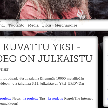
ndi
Tuotanto
Media
Blogi
Merchandise
 KUVATTU YKSI -
DEO ON JULKAISTU
TISET
n Loudpark -festivaaleilla lähemmäs 10000 metallipään
videon, jota tahdittaa 8.11. julkaistavan Yksi -EP/DVD:n
 roulette
News |
la roulette
Tips |
la roulette
RegelsThe Internet
) ennakkoon!