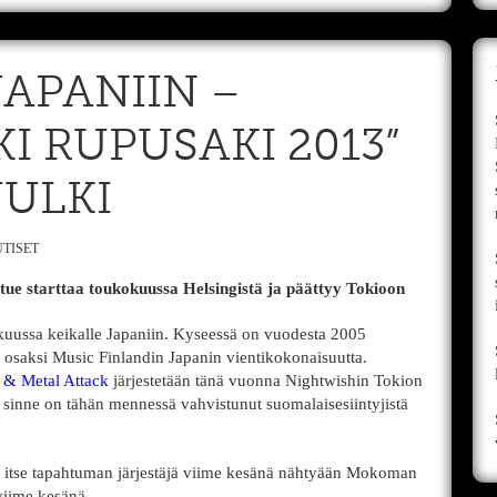
JAPANIIN –
 RUPUSAKI 2013”
JULKI
TISET
tue starttaa toukokuussa Helsingistä ja päättyy Tokioon
uussa keikalle Japaniin. Kyseessä on vuodesta 2005
uu osaksi Music Finlandin Japanin vientikokonaisuutta.
 & Metal Attack
järjestetään tänä vuonna Nightwishin Tokion
sinne on tähän mennessä vahvistunut suomalaisesiintyjistä
itse tapahtuman järjestäjä viime kesänä nähtyään Mokoman
viime kesänä.