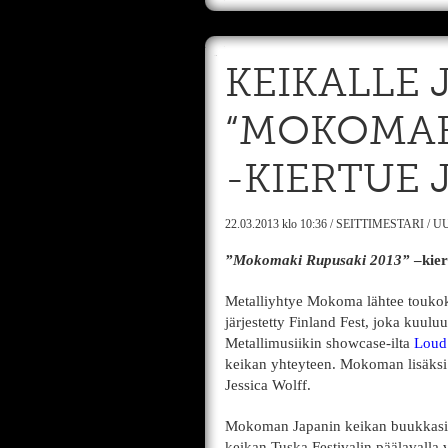
KEIKALLE 
“MOKOMAKI
-KIERTUE 
22.03.2013
klo 10:36
/
SEITTIMESTARI
/
UU
”Mokomaki Rupusaki 2013”
–kier
Metalliyhtye Mokoma lähtee toukok
järjestetty Finland Fest, joka kuul
Metallimusiikin showcase-ilta
Loud
keikan yhteyteen. Mokoman lisäksi 
Jessica Wolff.
Mokoman Japanin keikan buukkasi 
keikan Tuska Festivalin päälavalla 