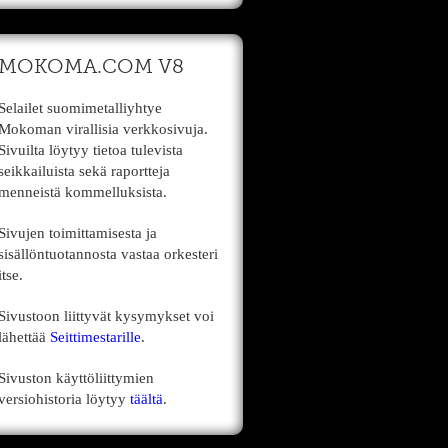
MOKOMA.COM V8
Selailet suomimetalliyhtye
Mokoman virallisia verkkosivuja.
Sivuilta löytyy tietoa tulevista
seikkailuista sekä raportteja
menneistä kommelluksista.
Sivujen toimittamisesta ja
sisällöntuotannosta vastaa orkesteri
itse.
Sivustoon liittyvät kysymykset voi
lähettää
Seittimestarille
.
Sivuston käyttöliittymien
versiohistoria löytyy
täältä
.