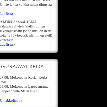
on tekstin väri sanoitusvihkosessa.
Ei näe lukea vaikka miten tihrustaa
...
Lue lisaa »
JYRSTINKANKAAN PÄRRE
Palatakseni vielä Sydänjuurten
sävellajiasiaan: jos se biisi on kerta
soitettu H-vireessä, niin miten siellä
kuitenkin ...
Lue lisaa »
SEURAAVAT KEIKAT
07.08.
Mokoma
in
Koria,
Koria-
Roll
08.08.
Mokoma
in
Lappeenranta,
Lappeenranta Metal Night
Ennakkoliput »