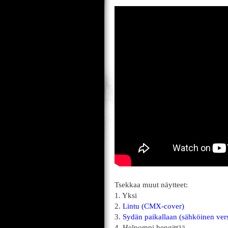
Tsekkaa muut näytteet:
1. Yksi
2.
Lintu (CMX-cover)
3.
Sydän paikallaan (sähköinen ver
4. Helpompi hengittää