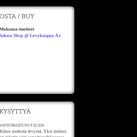
OSTA / BUY
Mokoma-tuotteet
Sakara Shop @ Levykauppa Äx
KYSYTTYÄ
SOFISTIKOITUNUT ELÄIN
Kiitos uudesta levystä. Yksi miinus