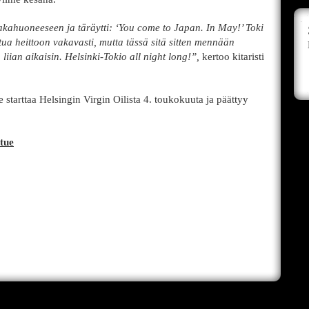
akahuoneeseen ja täräytti: ‘You come to Japan. In May!’ Toki
tua heittoon vakavasti, mutta tässä sitä sitten mennään
iian aikaisin. Helsinki-Tokio all night long!”,
kertoo kitaristi
e starttaa Helsingin Virgin Oilista 4. toukokuuta ja päättyy
tue