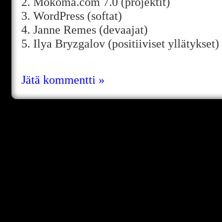
2. Mokoma.com 7.0 (projektit)
3. WordPress (softat)
4. Janne Remes (devaajat)
5. Ilya Bryzgalov (positiiviset yllätykset)
Jätä kommentti »