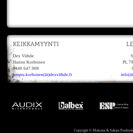
KEIKKAMYYNTI
L
Dex Viihde
S
Hannu Korhonen
PL 7
0440 647 908
hannu.korhonen(ät)dexviihde.fi
info(ä
Copyright © Mokoma & Sakara Productions