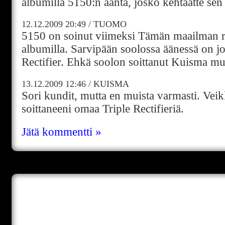
albumilla 5150:n ääntä, josko kehtaatte sen 
12.12.2009
20:49
/
TUOMO
5150 on soinut viimeksi Tämän maailman r
albumilla. Sarvipään soolossa äänessä on jo
Rectifier. Ehkä soolon soittanut Kuisma mu
13.12.2009
12:46
/
KUISMA
Sori kundit, mutta en muista varmasti. Veik
soittaneeni omaa Triple Rectifieriä.
Jätä kommentti »