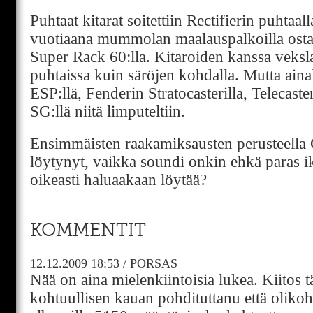
Puhtaat kitarat soitettiin Rectifierin puhtaa
vuotiaana mummolan maalauspalkoilla osta
Super Rack 60:lla. Kitaroiden kanssa veks
puhtaissa kuin säröjen kohdalla. Mutta aina
ESP:llä, Fenderin Stratocasterilla, Telecaste
SG:llä niitä limputeltiin.
Ensimmäisten raakamiksausten perusteella G
löytynyt, vaikka soundi onkin ehkä paras ik
oikeasti haluaakaan löytää?
KOMMENTIT
12.12.2009
18:53
/
PORSAS
Nää on aina mielenkiintoisia lukea. Kiitos t
kohtuullisen kauan pohdituttanu että oliko