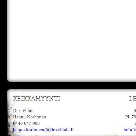
KEIKKAMYYNTI
L
Dex Viihde
S
Hannu Korhonen
PL 7
0440 647 908
hannu.korhonen(ät)dexviihde.fi
info(ä