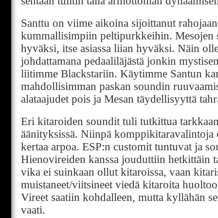
sentään tulitin tällä armottoman dynaamisell
Santtu on viime aikoina sijoittanut rahojaan
kummallisimpiin peltipurkkeihin. Mesojen s
hyväksi, itse asiassa liian hyväksi. Näin o
johdattamana pedaaliläjästä jonkin mystise
liitimme Blackstariin. Käytimme Santun kan
mahdollisimman paskan soundin ruuvaamise
alataajudet pois ja Mesan täydellisyyttä ta
Eri kitaroiden soundit tuli tutkittua tarkkaa
äänityksissä. Niinpä komppikitaravalintoja e
kertaa arpoa. ESP:n customit tuntuvat ja so
Hienovireiden kanssa jouduttiin hetkittäin 
vika ei suinkaan ollut kitaroissa, vaan kitari
muistaneet/viitsineet viedä kitaroita huolto
Vireet saatiin kohdalleen, mutta kyllähän se 
vaati.