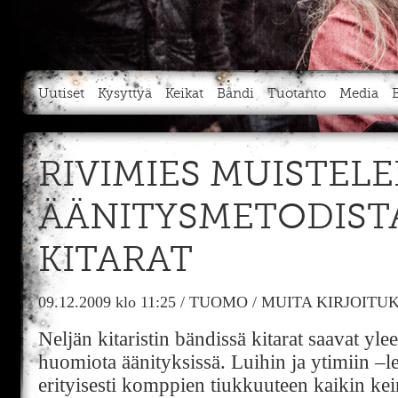
Uutiset
Kysyttyä
Keikat
Bändi
Tuotanto
Media
RIVIMIES MUISTELEE
ÄÄNITYSMETODIST
KITARAT
09.12.2009
klo 11:25
/
TUOMO
/
MUITA KIRJOITU
Neljän kitaristin bändissä kitarat saavat yl
huomiota äänityksissä. Luihin ja ytimiin –l
erityisesti komppien tiukkuuteen kaikin kei