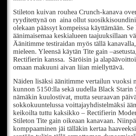
Stileton kuivan rouhea Crunch-kanava over
ryyditettynä on aina ollut suosikkisoundini
olekaan päässyt kompeissa käyttämään. Se
äänimaisemaa keskialueen taajuuksillaan vä
Äänitimme testiraidan myös tällä kanavalla, 
mieleen. Yleensä käytän Tite gain –asetust
Rectifierin kanssa. Säröisin ja alapäävoitto
omaan makuuni aivan liian miellyttävä.
Näiden lisäksi äänitimme vertailun vuoksi n
kunnon 5150:lla sekä uudella Black Starin 5
nämäkin kuulostivat, mutta seuraavan päiv
sokkokuuntelussa voittajayhdistelmäksi äänes
keikoilta tuttu kaksikko – Rectifierin Mode
Stileton Tite gain oikeaan kanavaan. Niinpä
komppaaminen jäi tälläkin kertaa haaveeksi