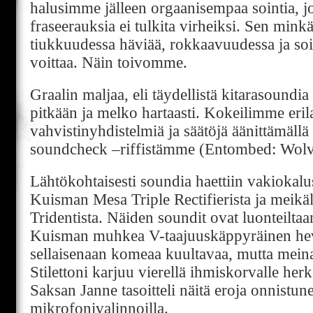
halusimme jälleen orgaanisempaa sointia, jos
fraseerauksia ei tulkita virheiksi. Sen minkä
tiukkuudessa häviää, rokkaavuudessa ja so
voittaa. Näin toivomme.
Graalin maljaa, eli täydellistä kitarasoundia e
pitkään ja melko hartaasti. Kokeilimme erila
vahvistinyhdistelmiä ja säätöjä äänittämällä 
soundcheck –riffistämme (Entombed: Wolve
Lähtökohtaisesti soundia haettiin vakiokalu
Kuisman Mesa Triple Rectifierista ja meikäl
Tridentista. Näiden soundit ovat luonteiltaan
Kuisman muhkea V-taajuuskäppyräinen he
sellaisenaan komeaa kuultavaa, mutta meina
Stilettoni karjuu vierellä ihmiskorvalle her
Saksan Janne tasoitteli näitä eroja onnistun
mikrofonivalinnoilla.