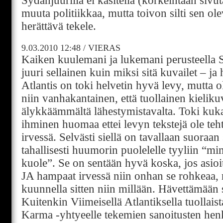
Sydänjuurilla ei käsitellä (korkeintaan sivut
muuta politiikkaa, mutta toivon silti sen ol
herättävä tekele.
9.03.2010
12:48
/
VIERAS
Kaiken kuulemani ja lukemani perusteella 
juuri sellainen kuin miksi sitä kuvailet – j
Atlantis on toki helvetin hyvä levy, mutta 
niin vanhakantainen, että tuollainen kielikuv
älykkäämmältä lähestymistavalta. Toki kuka
ihminen huomaa ettei levyn tekstejä ole te
irvessä. Selvästi siellä on tavallaan suoraa
tahallisesti huumorin puolelelle tyyliin “mi
kuole”. Se on sentään hyvä koska, jos asio
JA hampaat irvessä niin onhan se rohkeaa, m
kuunnella sitten niin millään. Hävettämään 
Kuitenkin Viimeisellä Atlantiksella tuollai
Karma -yhtyeelle tekemien sanoitusten henk