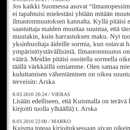
Jos kaikki Suomessa asuvat “ilmastopessimis
ei tapahtuisi mielestäni yhtään mitään muut
ilmastonmuutoksen kannalta. Kyllä pitäisi 
saastuttaja maiden muuttaa suuntaa, että tä
muutakin, kuin harrastuksen maku. Nyt tuoll
yksinhuoltaja äideille sormia, kun ostavat h
ympäristöystävällisintä. Ilmastonmuutos on
väärä. Meidän pitäisi osoitella sormella oikei
täällä värkkäillä omiamme. Olen samaa mieltä
kuluttamisen vähentäminen on oikea suunta.
terveisin: Arska
8.03.2010
20:24
/
VIERAS
Lisään edelliseen, että Kuismalla on terävä
kirjoitti tuolla ylhäällä) t. Arska
8.03.2010
22:00
/
MARKO
Kuisma toteaa kirjoituksessaan aivan oikein