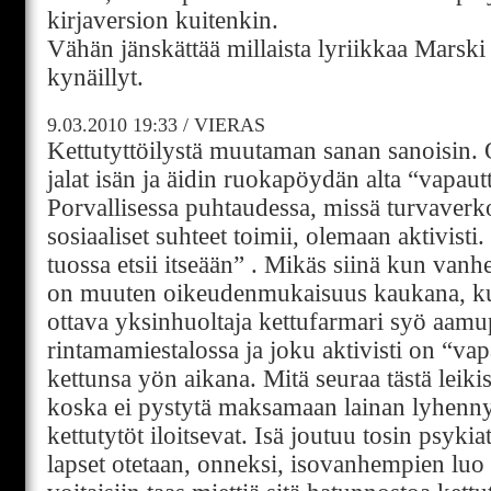
kirjaversion kuitenkin.
Vähän jänskättää millaista lyriikkaa Marski 
kynäillyt.
9.03.2010
19:33
/
VIERAS
Kettutyttöilystä muutaman sanan sanoisin. 
jalat isän ja äidin ruokapöydän alta “vapaut
Porvallisessa puhtaudessa, missä turvaverk
sosiaaliset suhteet toimii, olemaan aktivisti
tuossa etsii itseään” . Mikäs siinä kun van
on muuten oikeudenmukaisuus kaukana, ku
ottava yksinhuoltaja kettufarmari syö aamu
rintamamiestalossa ja joku aktivisti on “va
kettunsa yön aikana. Mitä seuraa tästä leikis
koska ei pystytä maksamaan lainan lyhenny
kettutytöt iloitsevat. Isä joutuu tosin psykiat
lapset otetaan, onneksi, isovanhempien luo