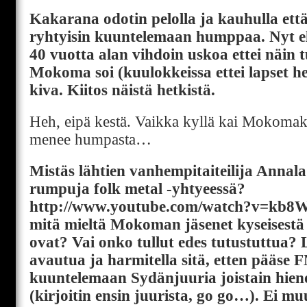
Kakarana odotin pelolla ja kauhulla et
ryhtyisin kuuntelemaan humppaa. Nyt elet
40 vuotta alan vihdoin uskoa ettei näin 
Mokoma soi (kuulokkeissa ettei lapset her
kiva. Kiitos näistä hetkistä.
Heh, eipä kestä. Vaikka kyllä kai Mokomakin
menee humpasta…
Mistäs lähtien vanhempitaiteilija Annala
rumpuja folk metal -yhtyeessä?
http://www.youtube.com/watch?v=kb
mitä mieltä Mokoman jäsenet kyseisestä t
ovat? Vai onko tullut edes tutustuttua? L
avautua ja harmitella sitä, etten pääse
kuuntelemaan Sydänjuuria joistain hieno
(kirjoitin ensin juurista, go go…). Ei m