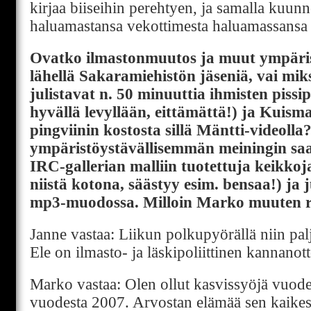
kirjaa biiseihin perehtyen, ja samalla kuunn
haluamastansa vekottimesta haluamassansa 
Ovatko ilmastonmuutos ja muut ympäris
lähellä Sakaramiehistön jäseniä, vai mik
julistavat n. 50 minuuttia ihmisten pissip
hyvällä levyllään, eittämättä!) ja Kuis
pingviinin kostosta sillä Mäntti-videolla?
ympäristöystävällisemmän meiningin saa
IRC-gallerian malliin tuotettuja keikko
niistä kotona, säästyy esim. bensaa!) ja 
mp3-muodossa. Milloin Marko muuten r
Janne vastaa: Liikun polkupyörällä niin pal
Ele on ilmasto- ja läskipoliittinen kannanott
Marko vastaa: Olen ollut kasvissyöjä vuod
vuodesta 2007. Arvostan elämää sen kaike