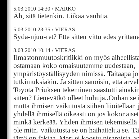
5.03.2010
14:30
/
MARKO
Äh, sitä tietenkin. Liikaa vauhtia.
5.03.2010
23:35
/
VIERAS
Sydä-njuu-ret? Ette sitten vittu edes yrittän
8.03.2010
10:14
/
VIERAS
Ilmastonmuutoskritiikki on myös aiheellista
ostamaan koko omaisuutemme uudestaan,
ympäristöyställisyyden nimissä. Taitaapa jo
tutkimuksiakin. Ja sitten sanoisin, että ar
Toyota Priuksen tekeminen saastutti ainakin
sitten? Lienevätkö olleet huhuja..Onhan se 
mutta ihmisen vaikutusta siihen liioitellaan 
yhdellä ihmisellä oikeasti on jos kokonaiset
minkä kerkeää. Yhden ihmisen tekemisellä t
ole mitn. vaikutusta se on haihattelua se. 
tämä on faktaa. Meri ei koostu pisaroista, v