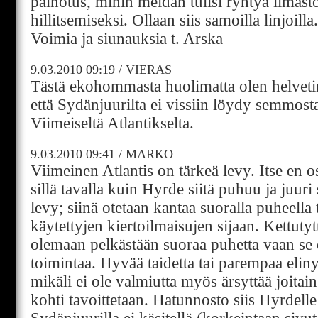
painotus, mihin meidän tulisi ryhtyä ilma
hillitsemiseksi. Ollaan siis samoilla linjoill
Voimia ja siunauksia t. Arska
9.03.2010
09:19
/
VIERAS
Tästä ekohommasta huolimatta olen helvetin
että Sydänjuurilta ei vissiin löydy semmosta
Viimeiseltä Atlantikselta.
9.03.2010
09:41
/
MARKO
Viimeinen Atlantis on tärkeä levy. Itse en o
sillä tavalla kuin Hyrde siitä puhuu ja juuri
levy; siinä otetaan kantaa suoralla puheella
käytettyjen kiertoilmaisujen sijaan. Kettutyt
olemaan pelkästään suoraa puhetta vaan se
toimintaa. Hyvää taidetta tai parempaa elin
mikäli ei ole valmiutta myös ärsyttää joitai
kohti tavoittetaan. Hatunnosto siis Hyrdelle 