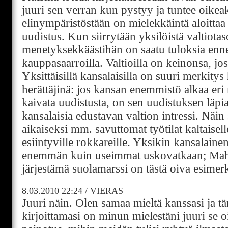
juuri sen verran kun pystyy ja tuntee oikea
elinympäristöstään on mielekkäintä aloitta
uudistus. Kun siirrytään yksilöistä valtiotaso
menetyksekkäästihän on saatu tuloksia en
kauppasaarroilla. Valtioilla on keinonsa, jo
Yksittäisillä kansalaisilla on suuri merkit
herättäjinä: jos kansan enemmistö alkaa er
kaivata uudistusta, on sen uudistuksen läp
kansalaisia edustavan valtion intressi. Näin 
aikaiseksi mm. savuttomat työtilat kaltaisel
esiintyville rokkareille. Yksikin kansalaine
enemmän kuin useimmat uskovatkaan; Ma
järjestämä suolamarssi on tästä oiva esimer
8.03.2010
22:24
/
VIERAS
Juuri näin. Olen samaa mieltä kanssasi ja t
kirjoittamasi on minun mielestäni juuri se o