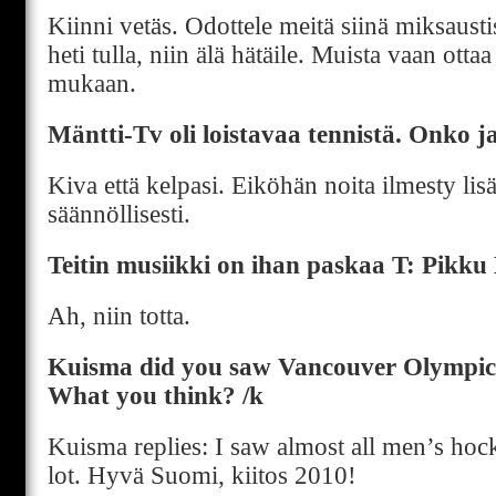
Kiinni vetäs. Odottele meitä siinä miksaustis
heti tulla, niin älä hätäile. Muista vaan ott
mukaan.
Mäntti-Tv oli loistavaa tennistä. Onko j
Kiva että kelpasi. Eiköhän noita ilmesty l
säännöllisesti.
Teitin musiikki on ihan paskaa T: Pikk
Ah, niin totta.
Kuisma did you saw Vancouver Olympic 
What you think? /k
Kuisma replies: I saw almost all men’s hoc
lot. Hyvä Suomi, kiitos 2010!