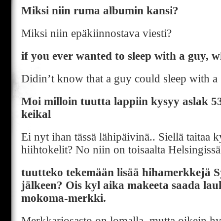
Miksi niin ruma albumin kansi?
Miksi niin epäkiinnostava viesti?
if you ever wanted to sleep with a guy, w
Didin’t know that a guy could sleep with a
Moi milloin tuutta lappiin kysyy aslak 5
keikal
Ei nyt ihan tässä lähipäivinä.. Siellä taitaa 
hiihtokelit? No niin on toisaalta Helsingissä
tuutteko tekemään lisää hihamerkkejä 
jälkeen? Ois kyl aika makeeta saada lau
mokoma-merkki.
Merkkariosasto on lomalla, mutta oikein hy