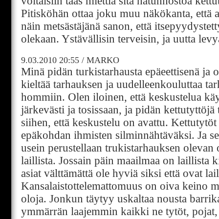
voitaisiin taas miettiä sitä hatunnostoa kettut
Pitisköhän ottaa joku muu näkökanta, että as
näin metsästäjänä sanon, että itsepyydystett
olekaan. Ystävällisin terveisin, ja uutta lev
9.03.2010
20:55
/
MARKO
Minä pidän turkistarhausta epäeettisenä ja 
kieltää tarhauksen ja uudelleenkouluttaa ta
hommiin. Olen iloinen, että keskustelua kä
järkevästi ja tosissaan, ja pidän kettutyttöjä
siihen, että keskustelu on avattu. Kettutytöt
epäkohdan ihmisten silminnähtäväksi. Ja se
usein perustellaan trukistarhauksen olevan o
laillista. Jossain päin maailmaa on laillista k
asiat välttämättä ole hyviä siksi että ovat lail
Kansalaistottelemattomuus on oiva keino mu
oloja. Jonkun täytyy uskaltaa nousta barrika
ymmärrän laajemmin kaikki ne tytöt, pojat, n