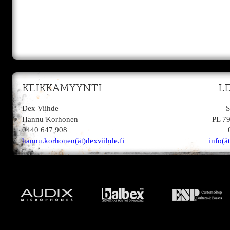
KEIKKAMYYNTI
L
Dex Viihde
S
Hannu Korhonen
PL 7
0440 647 908
hannu.korhonen(ät)dexviihde.fi
info(ä