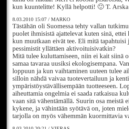
kun kuuntelitte! Kyllä helpotti! 🙂 T. Arska
8.03.2010
15:07
/
MARKO
Tästähän oli Suomessa tehty vallan tutkimus,
puolet ihmisistä ajattelevat kuten sinä, ette
kun muutkaan eivät tee. Eli mitä tapahtuisi
pessimistit yllättäen aktivoituisivatkin?
Mitä tulee kuluttamiseen, niin ei kait siinä 
samaa tavaraa uusiksi ekologisempana. Vanh
loppuun ja kun vaihtaminen uuteen tulee aih
silloin nähdä vaivaa tuotevertailuun ja kenti
ympäristöystävällisempään tuotteeseen. Lo
aiheuttamia ongelmia ei saada ratkaisua ku
vaan sitä vähentämällä. Suurin osa meistä e
kykene, ja vähintään syötävä on, joten miel
tarjolla on myös vähemmän kuormittavia va
8.03.2010
20:21
/
VIERAS