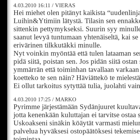
4.03.2010
16:11
/
VIERAS
Hei miehet olen pitänyt kaikista “uudenlinja
Luihin&Ytimiin lätystä. Tilasin sen ennakk
sittenkin pettymykseksi. Suurin syy minulle
saanut levyä tuntumaan yhtenäiseltä, kai se o
erivärinen tilkkutäkki minulle.
Nyt voinkin myöntää että tulen lataaman sen 
pidä siitä, poistan sen. Jos pidän siitä ostan
ymmärrän että toiminhan tavallaan varkaan 
koetteko te sen näin? Häviättekö te mielestä
Ei ollut tarkoitus sytyttää tulia, juolahti vai
4.03.2010
17:25
/
MARKO
Pyrimme järjestämään Sydänjuuret kuultavak
jotta kenenkään kuluttajan ei tarvitse ostaa 
Uskoakseni sinäkin köäytät varmasti mielumm
palvelua hyväksesi ostopäätöksesi tekemisee
toimintaa.