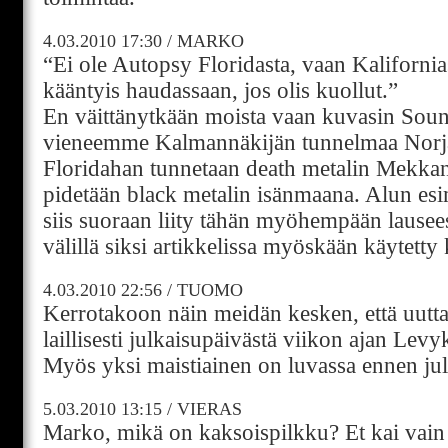
4.03.2010
17:30
/
MARKO
“Ei ole Autopsy Floridasta, vaan Kalifornias
kääntyis haudassaan, jos olis kuollut.”
En väittänytkään moista vaan kuvasin Sound
vieneemme Kalmannäkijän tunnelmaa Norja
Floridahan tunnetaan death metalin Mekkan
pidetään black metalin isänmaana. Alun esi
siis suoraan liity tähän myöhempään lausee
välillä siksi artikkelissa myöskään käytetty
4.03.2010
22:56
/
TUOMO
Kerrotakoon näin meidän kesken, että uutta
laillisesti julkaisupäivästä viikon ajan Lev
Myös yksi maistiainen on luvassa ennen jul
5.03.2010
13:15
/
VIERAS
Marko, mikä on kaksoispilkku? Et kai vain t