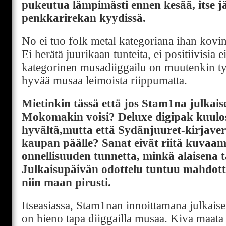
pukeutua lämpimästi ennen kesää, itse j
penkkarirekan kyydissä.
No ei tuo folk metal kategoriana ihan kovin
Ei herätä juurikaan tunteita, ei positiivisia e
kategorinen musadiiggailu on muutenkin t
hyvää musaa leimoista riippumatta.
Mietinkin tässä että jos Stam1na julkais
Mokomakin voisi? Deluxe digipak kuulos
hyvältä,mutta että Sydänjuuret-kirjavers
kaupan päälle? Sanat eivät riitä kuvaa
onnellisuuden tunnetta, minkä alaisena tä
Julkaisupäivän odottelu tuntuu mahdott
niin maan pirusti.
Itseasiassa, Stam1nan innoittamana julkai
on hieno tapa diiggailla musaa. Kiva maata s