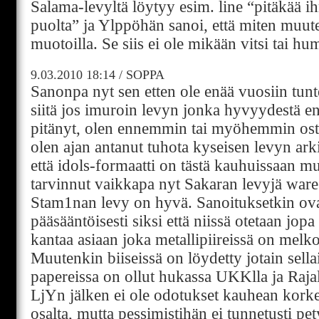
Salama-levyltä löytyy esim. line “pitäkää 
puolta” ja Ylppöhän sanoi, että miten muut
muotoilla. Se siis ei ole mikään vitsi tai hum
9.03.2010
18:14
/
SOPPA
Sanonpa nyt sen etten ole enää vuosiin tunt
siitä jos imuroin levyn jonka hyvyydestä en
pitänyt, olen ennemmin tai myöhemmin ostan
olen ajan antanut tuhota kyseisen levyn ar
että idols-formaatti on tästä kauhuissaan mu
tarvinnut vaikkapa nyt Sakaran levyjä ware
Stam1nan levy on hyvä. Sanoituksetkin ova
pääsääntöisesti siksi että niissä otetaan jo
kantaa asiaan joka metallipiireissä on melk
Muutenkin biiseissä on löydetty jotain sell
papereissa on ollut hukassa UKKlla ja Rajal
LjYn jälken ei ole odotukset kauhean kor
osalta, mutta pessimistihän ei tunnetusti pe