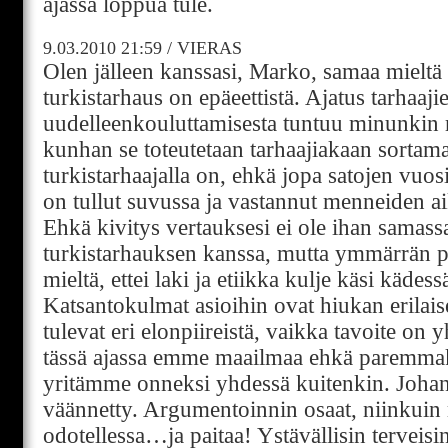
ajassa loppua tule.
9.03.2010
21:59
/
VIERAS
Olen jälleen kanssasi, Marko, samaa mieltä si
turkistarhaus on epäeettistä. Ajatus tarhaaji
uudelleenkouluttamisesta tuntuu minunkin mi
kunhan se toteutetaan tarhaajiakaan sortama
turkistarhaajalla on, ehkä jopa satojen vuos
on tullut suvussa ja vastannut menneiden a
Ehkä kivitys vertauksesi ei ole ihan samass
turkistarhauksen kanssa, mutta ymmärrän po
mieltä, ettei laki ja etiikka kulje käsi kädess
Katsantokulmat asioihin ovat hiukan erilaise
tulevat eri elonpiireistä, vaikka tavoite on y
tässä ajassa emme maailmaa ehkä paremmak
yritämme onneksi yhdessä kuitenkin. Johan 
väännetty. Argumentoinnin osaat, niinkuin 
odotellessa…ja paitaa! Ystävällisin terveisi