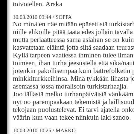
toivotellen. Arska
10.03.2010
09:44
/
SOPPA
No minä en näe mitään epäeettistä turkistar
niille elikoille pitää taata edes jollain taval
mutta periaatteessa sama asiahan se on kuin
kasvatetaan eläintä jotta siitä saadaan teuras
Kyllä tarpeen vaatiessa ihminen tulee ilman 
toimeen, ihan turha jeesustella että sika/na
jotenkin pakollisempaa kuin bättrefolketin
minkkiturkkeihinsa. Minä tykkään lihasta j
asemassa jossa moralisoin turkistarhaajia.
Joo tällästä melko turhanpäiväistä vänkäämi
nyt oo parempaakaan tekemistä ja laillisuud
tekojaan puolustelevat. Ei tarvi ajatella onk
väärin kun vaan tekee niinkuin laki sanoo.
10.03.2010
10:25
/
MARKO