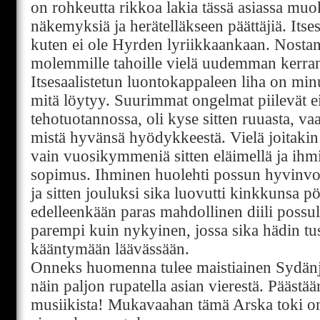
on rohkeutta rikkoa lakia tässä asiassa mu
näkemyksiä ja herätelläkseen päättäjiä. Itsest
kuten ei ole Hyrden lyriikkaankaan. Nostan 
molemmille tahoille vielä uudemman kerra
Itsesaalistetun luontokappaleen liha on minu
mitä löytyy. Suurimmat ongelmat piilevät ei
tehotuotannossa, oli kyse sitten ruuasta, vaa
mistä hyvänsä hyödykkeestä. Vielä joitakin 
vain vuosikymmeniä sitten eläimellä ja ihmi
sopimus. Ihminen huolehti possun hyvinvo
ja sitten jouluksi sika luovutti kinkkunsa p
edelleenkään paras mahdollinen diili possul
parempi kuin nykyinen, jossa sika hädin t
kääntymään läävässään.
Onneks huomenna tulee maistiainen Sydänjuur
näin paljon rupatella asian vierestä. Pääst
musiikista! Mukavaahan tämä Arska toki on, 