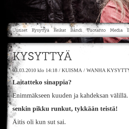
Uutiset
Kysyttyä
Keikat
Bändi
Tuotanto
Media
KYSYTTYÄ
03.03.2010
klo 14:18
/
KUISMA
/
WANHA KYSYTTY
Laitatteko sinappia?
Enimmäkseen kuuden ja kahdeksan välillä.
senkin pikku runkut, tykkään teistä!
Äitis oli kun sut sai.