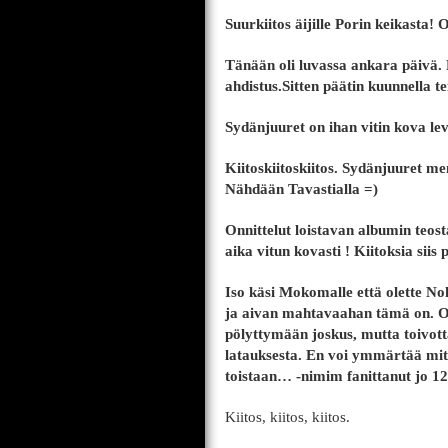
Suurkiitos äijille Porin keikasta! 
Tänään oli luvassa ankara päivä. 
ahdistus.Sitten päätin kuunnella 
Sydänjuuret on ihan vitin kova le
Kiitoskiitoskiitos. Sydänjuuret 
Nähdään Tavastialla =)
Onnittelut loistavan albumin teosta
aika vitun kovasti ! Kiitoksia siis 
Iso käsi Mokomalle että olette No
ja aivan mahtavaahan tämä on. O
pölyttymään joskus, mutta toivott
latauksesta. En voi ymmärtää mit
toistaan… -nimim fanittanut jo 12
Kiitos, kiitos, kiitos.