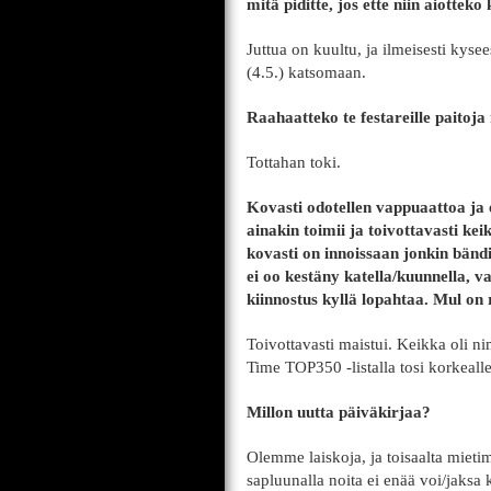
mitä piditte, jos ette niin aiotteko
Juttua on kuultu, ja ilmeisesti ky
(4.5.) katsomaan.
Raahaatteko te festareille paitoja
Tottahan toki.
Kovasti odotellen vappuaattoa j
ainakin toimii ja toivottavasti kei
kovasti on innoissaan jonkin bändi
ei oo kestäny katella/kuunnella, v
kiinnostus kyllä lopahtaa. Mul on 
Toivottavasti maistui. Keikka oli ni
Time TOP350 -listalla tosi korkealle
Millon uutta päiväkirjaa?
Olemme laiskoja, ja toisaalta miet
sapluunalla noita ei enää voi/jaksa k