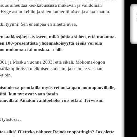
lisuus aiheuttaa keikkabussissa mukavan ja välittömän
Hyge astuu kehiin ja sitten tanner tömisee ja aitaa kaatuu.
ki tyynni! Sen enempää en aihetta avaa.
vyni aakkosjärjestykseen, mikä johtaa siihen, että mokoma-
en 100-prosenttista yhdennäköisyyttä ei siis voi olla
oo mokomaa tai moskua. -chille
 2001 ja Mosku vuonna 2003, että sikäli. Mokoma-logon
fikkopiireissä melkoisen suosittu, ja se tulee vastaan
-ajoin.
suudessa printtailla myös reilunkaupan luomupuuvillalle,
näitä, kun nyt ovat vaan jotain
illaa! Ainakin vaihtoehoks vois ottaa! Terveisin:
 työstössä.
os siitä! Oletteko nähneet Reindeer spottingin? Jos olette