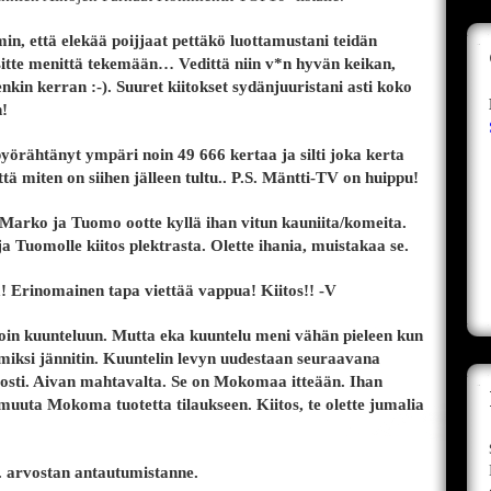
in, että elekää poijjaat pettäkö luottamustani teidän
sitte menittä tekemään… Vedittä niin v*n hyvän keikan,
senkin kerran :-). Suuret kiitokset sydänjuuristani asti koko
n!
örähtänyt ympäri noin 49 666 kertaa ja silti joka kerta
ttä miten on siihen jälleen tultu.. P.S. Mäntti-TV on huippu!
! Marko ja Tuomo ootte kyllä ihan vitun kauniita/komeita.
ja Tuomolle kiitos plektrasta. Olette ihania, muistakaa se.
! Erinomainen tapa viettää vappua! Kiitos!! -V
in kuunteluun. Mutta eka kuuntelu meni vähän pieleen kun
dä miksi jännitin. Kuuntelin levyn uudestaan seuraavana
losti. Aivan mahtavalta. Se on Mokomaa itteään. Ihan
 muuta Mokoma tuotetta tilaukseen. Kiitos, te olette jumalia
at. arvostan antautumistanne.