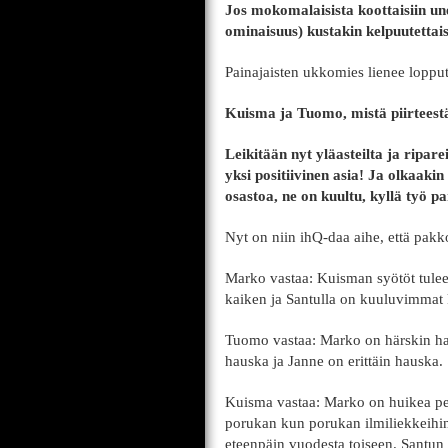
Jos mokomalaisista koottaisiin un
ominaisuus) kustakin kelpuutettai
Painajaisten ukkomies lienee lopput
Kuisma ja Tuomo, mistä piirteestä
Leikitään nyt yläasteilta ja ripare
yksi positiivinen asia! Ja olkaakin
osastoa, ne on kuultu, kyllä työ p
Nyt on niin ihQ-daa aihe, että pakk
Marko vastaa: Kuisman syötöt tulee
kaiken ja Santulla on kuuluvimmat
Tuomo vastaa: Marko on härskin h
hauska ja Janne on erittäin hauska.
Kuisma vastaa: Marko on huikea pe
porukan kun porukan ilmiliekkeihi
eteenpäin vuodesta toiseen. Santun h