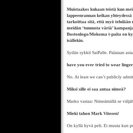
Muistaakos kukaan teistä kun meid
lappeenrannan keikan yhteydessä
tarkoittaa sitä, että myö tehdään
meidän ‘tunnusta väriä’ kampanja
Bostonlogo/Mokoma t-paita on kyll
isällekin.
Sydän sykkii SaiPalle. Palataan asiaa
have you ever tried to wear linger
No. At least we can’t publicly admi
Miksi sille ei saa antaa nimeä?
Marko vastaa: Nimeämällä se väljäh
Mieki tahon Mark Vitosen!
On kyllä hyvä peli. Ei muuta kun 