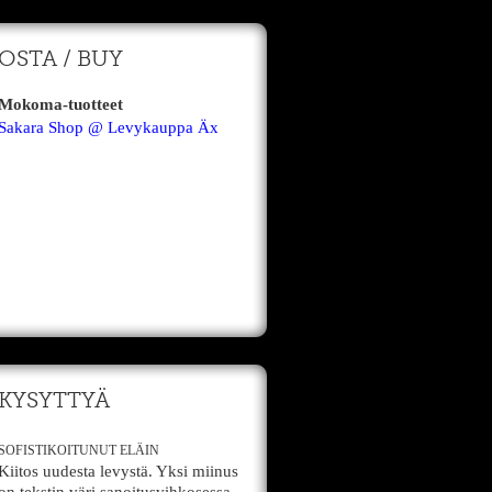
OSTA / BUY
Mokoma-tuotteet
Sakara Shop @ Levykauppa Äx
KYSYTTYÄ
SOFISTIKOITUNUT ELÄIN
Kiitos uudesta levystä. Yksi miinus