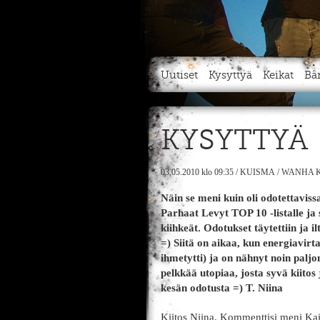
Uutiset
Kysyttyä
Keikat
Bä
KYSYTTYÄ
03.05.2010
klo 09:35
/
KUISMA
/
WANHA K
Näin se meni kuin oli odotettavis
Parhaat Levyt TOP 10 -listalle ja 
kiihkeät. Odotukset täytettiin ja 
=) Siitä on aikaa, kun energiavirta
ihmetytti) ja on nähnyt noin pal
pelkkää utopiaa, josta syvä kiitos 
kesän odotusta =) T. Niina
Kiitos Niina. Kommenttisi meni Kai