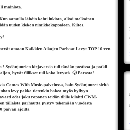
Oli mainiota.
Kun aamulla lähdin kohti lukiota, alkoi melkoinen
teidän uuden kiekon nimikkokappaleen. Kiitos.
vy!
menevät omaan Kaikkien Aikojen Parhaat Levyt TOP 10:een.
 ! Sydänjuurien kirjaversio tuli tänään postissa ja potkii
paljon, hyvät fiilikset tuli koko levystä. 🙂 Parasta!
kia Comes With Music-palvelussa, hain Sydänjuuret sieltä
nhan levy pakko tietenkin hakea myös hyllyyn
avasti edes joku roponen teidän tilille kilahti CWM-
en tällaista parhautta pystyy tekemään vuodesta
0 päivän ajoilta