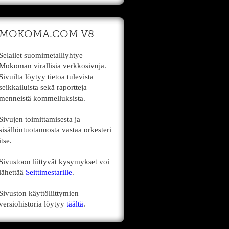
MOKOMA.COM V8
Selailet suomimetalliyhtye
Mokoman virallisia verkkosivuja.
Sivuilta löytyy tietoa tulevista
seikkailuista sekä raportteja
menneistä kommelluksista.
Sivujen toimittamisesta ja
sisällöntuotannosta vastaa orkesteri
itse.
Sivustoon liittyvät kysymykset voi
lähettää
Seittimestarille
.
Sivuston käyttöliittymien
versiohistoria löytyy
täältä
.