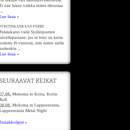
on tekstin väri sanoitusvihkosessa.
Ei näe lukea vaikka miten tihrustaa
...
Lue lisaa »
JYRSTINKANKAAN PÄRRE
Palatakseni vielä Sydänjuurten
sävellajiasiaan: jos se biisi on kerta
soitettu H-vireessä, niin miten siellä
kuitenkin ...
Lue lisaa »
SEURAAVAT KEIKAT
07.08.
Mokoma
in
Koria,
Koria-
Roll
08.08.
Mokoma
in
Lappeenranta,
Lappeenranta Metal Night
Ennakkoliput »