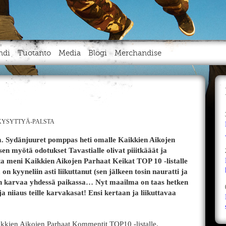
ndi
Tuotanto
Media
Blogi
Merchandise
YSYTTYÄ-PALSTA
sa. Sydänjuuret pomppas heti omalle Kaikkien Aikojen
sen myötä odotukset Tavastialle olivat piiitkääät ja
ilta meni Kaikkien Aikojen Parhaat Keikat TOP 10 -listalle
 on kyyneliin asti liikuttanut (sen jälkeen tosin nauratti ja
jon karvaa yhdessä paikassa… Nyt maailma on taas hetken
ja niiaus teille karvakasat! Ensi kertaan ja liikuttavaa
kkien Aikojen Parhaat Kommentit TOP10 -listalle.