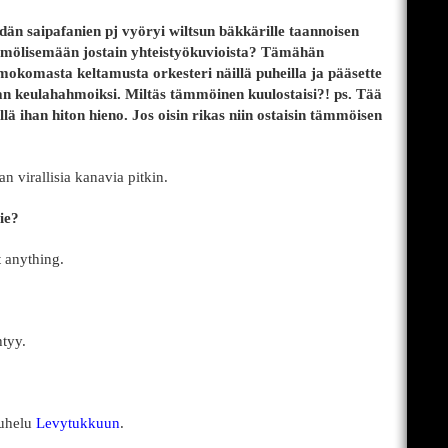
än saipafanien pj vyöryi wiltsun bäkkärille taannoisen
 mölisemään jostain yhteistyökuvioista? Tämähän
 mokomasta keltamusta orkesteri näillä puheilla ja pääsette
n keulahahmoiksi. Miltäs tämmöinen kuulostaisi?! ps. Tää
ä ihan hiton hieno. Jos oisin rikas niin ostaisin tämmöisen
n virallisia kanavia pitkin.
ie?
t anything.
tyy.
puhelu
Levytukkuun
.