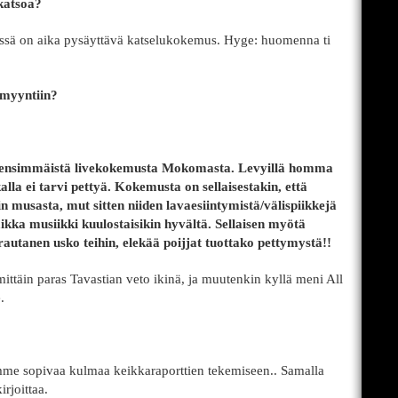
 katsoa?
seessä on aika pysäyttävä katselukokemus. Hyge: huomenna ti
 myyntiin?
a ensimmäistä livekokemusta Mokomasta. Levyillä homma
kalla ei tarvi pettyä. Kokemusta on sellaisestakin, että
n musasta, mut sitten niiden lavaesiintymistä/välispiikkejä
aikka musiikki kuulostaisikin hyvältä. Sellaisen myötä
rautanen usko teihin, elekää poijjat tuottako pettymystä!!
mittäin paras Tavastian veto ikinä, ja muutenkin kyllä meni All
.
imme sopivaa kulmaa keikkaraporttien tekemiseen.. Samalla
irjoittaa.