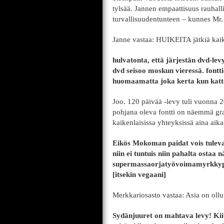
tylsää. Jannen empaattisuus rauhal
turvallisuudentunteen – kunnes Mr. 
Janne vastaa: HUIKEITA jätkiä kaik
hulvatonta, että järjestän dvd-le
dvd seisoo moskun vieressä. fontti
huomaamatta joka kerta kun katt
Joo. 120 päivää -levy tuli vuonna
pohjana oleva fontti on näemmä graa
kaikenlaisissa yhteyksissä aina aika
Eikös Mokoman paidat vois tulevai
niin ei tuntuis niin pahalta ostaa 
supermassaorjatyövoimamyrkkypuuv
[itsekin vegaani]
Merkkariosasto vastaa: Asia on ollut
Sydänjuuret on mahtava levy! Kiit