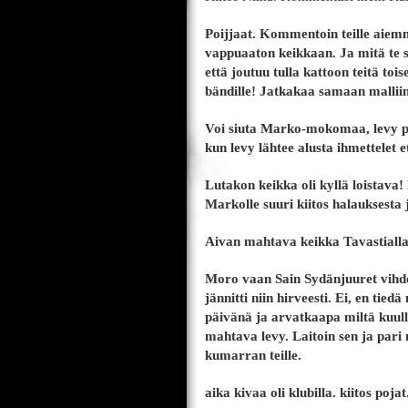
Poijjaat. Kommentoin teille aiemm
vappuaaton keikkaan. Ja mitä te 
että joutuu tulla kattoon teitä toi
bändille! Jatkakaa samaan mallii
Voi siuta Marko-mokomaa, levy py
kun levy lähtee alusta ihmettelet e
Lutakon keikka oli kyllä loistava
Markolle suuri kiitos halauksesta 
Aivan mahtava keikka Tavastialla
Moro vaan Sain Sydänjuuret vihdo
jännitti niin hirveesti. Ei, en tie
päivänä ja arvatkaapa miltä kuul
mahtava levy. Laitoin sen ja pari
kumarran teille.
aika kivaa oli klubilla. kiitos poj