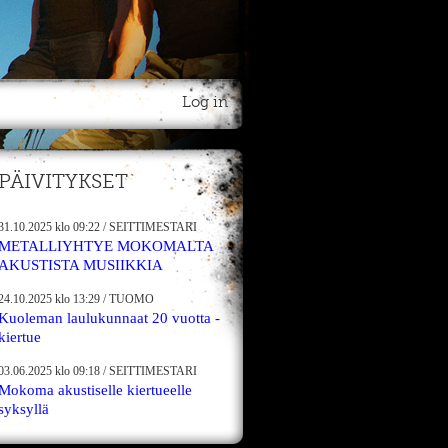
Log in
PÄIVITYKSET
31.10.2025
klo 09:22
/
SEITTIMESTARI
METALLIYHTYE MOKOMALTA
AKUSTISTA MUSIIKKIA
24.10.2025
klo 13:29
/
TUOMO
Kuoleman laulukunnaat 20 vuotta -
kiertue
03.06.2025
klo 09:18
/
SEITTIMESTARI
Mokoma akustiselle kiertueelle
syksyllä