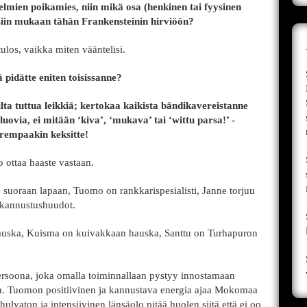
elmien poikamies, niin mikä osa (henkinen tai fyysinen
siin mukaan tähän Frankensteinin hirviöön?
ulos, vaikka miten vääntelisi.
 pidätte eniten toisissanne?
ilta tuttua leikkiä; kertokaa kaikista bändikavereistanne
 luovia, ei mitään ‘kiva’, ‘mukava’ tai ‘wittu parsa!’ -
arempaakin keksitte!
o ottaa haaste vastaan.
 suoraan lapaan, Tuomo on rankkarispesialisti, Janne torjuu
 kannustushuudot.
auska, Kuisma on kuivakkaan hauska, Santtu on Turhapuron
rsoona, joka omalla toiminnallaan pystyy innostamaan
n. Tuomon positiivinen ja kannustava energia ajaa Mokomaa
ulvaton ja intensiivinen länsäolo pitää huolen siitä että ei oo