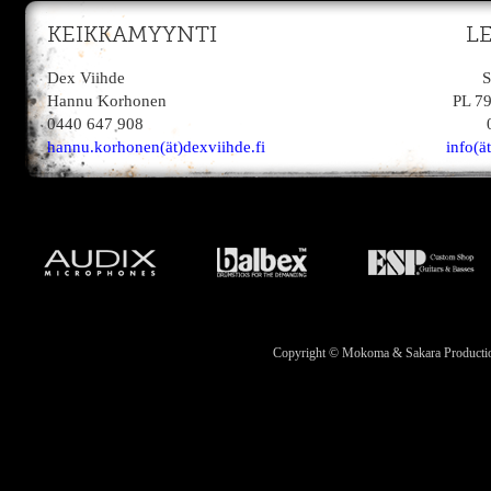
KEIKKAMYYNTI
L
Dex Viihde
S
Hannu Korhonen
PL 7
0440 647 908
hannu.korhonen(ät)dexviihde.fi
info(ä
Copyright © Mokoma & Sakara Productions