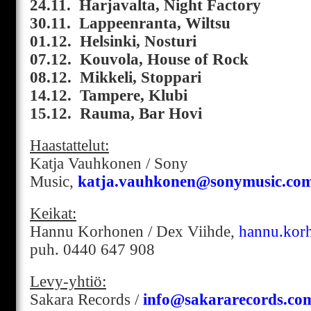
24.11. Harjavalta, Night Factory
30.11. Lappeenranta, Wiltsu
01.12. Helsinki, Nosturi
07.12. Kouvola, House of Rock
08.12. Mikkeli, Stoppari
14.12. Tampere, Klubi
15.12. Rauma, Bar Hovi
Haastattelut:
Katja Vauhkonen / Sony
Music,
katja.vauhkonen@sonymusic.co
Keikat:
Hannu Korhonen / Dex Viihde,
hannu.kor
puh. 0440 647 908
Levy-yhtiö:
Sakara Records /
info@sakararecords.co