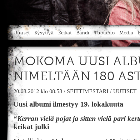
Uutiset
Kysyttyä
Keikat
Bändi
Tuotanto
Media
MOKOMA UUSI ALB
NIMELTÄÄN 180 AS
20.08.2012
klo 08:58
/
SEITTIMESTARI
/
UUTISET
Uusi albumi ilmestyy 19. lokakuuta
“
Kerran vielä pojat ja sitten vielä pari ke
keikat julki