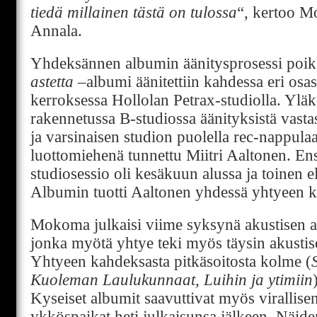
tiedä millainen tästä on tulossa
“, kertoo M
Annala.
Yhdeksännen albumin äänitysprosessi poik
astetta
–albumi äänitettiin kahdessa eri osas
kerroksessa Hollolan Petrax-studiolla. Ylä
rakennetussa B-studiossa äänityksistä vas
ja varsinaisen studion puolella rec-nappu
luottomiehenä tunnettu Miitri Aaltonen. E
studiosessio oli kesäkuun alussa ja toinen e
Albumin tuotti Aaltonen yhdessä yhtyeen k
Mokoma julkaisi viime syksynä akustisen
jonka myötä yhtye teki myös täysin akustis
Yhtyeen kahdeksasta pitkäsoitosta kolme (
Kuoleman Laulukunnaat, Luihin ja ytimiin
Kyseiset albumit saavuttivat myös virallise
ykköspaikat heti julkaisunsa jälkeen. Näid