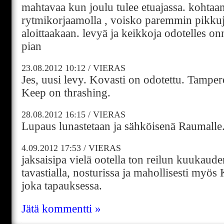
mahtavaa kun joulu tulee etuajassa. kohtaa
rytmikorjaamolla , voisko paremmin pikk
aloittaakaan. levyä ja keikkoja odotelles on
pian
23.08.2012
10:12
/
VIERAS
Jes, uusi levy. Kovasti on odotettu. Tamper
Keep on thrashing.
28.08.2012
16:15
/
VIERAS
Lupaus lunastetaan ja sähköisenä Raumalle.
4.09.2012
17:53
/
VIERAS
jaksaisipa vielä ootella ton reilun kuukaud
tavastialla, nosturissa ja mahollisesti myö
joka tapauksessa.
Jätä kommentti »