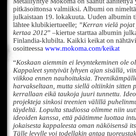
Metalliyhtye Mokoma on saanut äänitettyä
pitkäsoittonsa valmiiksi. Albumi on nimelt
julkaistaan 19. lokakuuta. Uuden albumin 
lähtee klubikiertueelle;
”Kerran vielä pojat j
kertaa 2012
” –kiertue starttaa albumin ju
Finlandia-klubilta. Kaikki keikat on nähtäv
osoitteessa
www.mokoma.com/keikat
“
Koskaan aiemmin ei levyntekeminen ole ollu
Kappaleet syntyivät lyhyen ajan sisällä, vi
viikkoa ennen nauhoituksia. Treenikämpälle
harvakseltaan, mutta siellä oltiinkin sitten 
kerrallaan eikä taukoja juuri tunnettu. Ide
projekteja sinkosi treenien välillä puhelinm
täydeltä. Lopulta studiossa olimme niin uut
ideoiden kanssa, että päätimme luottaa intu
jokaisesta kappaleesta oman näköisensä its
Tälle levylle voi todellakin antaa tuoreust