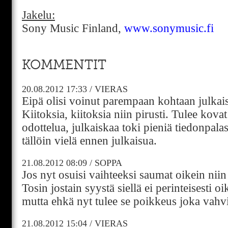
Jakelu:
Sony Music Finland,
www.sonymusic.fi
KOMMENTIT
20.08.2012
17:33
/
VIERAS
Eipä olisi voinut parempaan kohtaan julkais
Kiitoksia, kiitoksia niin pirusti. Tulee kova
odottelua, julkaiskaa toki pieniä tiedonpalas
tällöin vielä ennen julkaisua.
21.08.2012
08:09
/
SOPPA
Jos nyt osuisi vaihteeksi saumat oikein niin 
Tosin jostain syystä siellä ei perinteisesti o
mutta ehkä nyt tulee se poikkeus joka vahv
21.08.2012
15:04
/
VIERAS