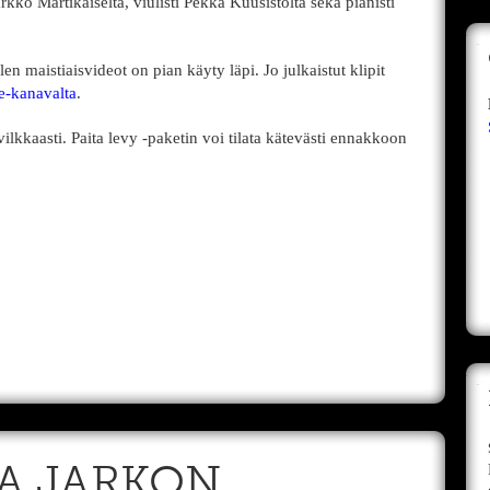
arkko Martikaiselta, viulisti Pekka Kuusistolta sekä pianisti
en maistiaisvideot on pian käyty läpi. Jo julkaistut klipit
-kanavalta
.
kkaasti. Paita levy -paketin voi tilata kätevästi ennakkoon
A JARKON