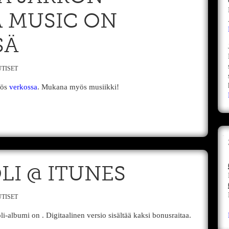
A MUSIC ON
SÄ
TISET
yös
verkossa
. Mukana myös musiikki!
I @ ITUNES
TISET
i-albumi on . Digitaalinen versio sisältää kaksi bonusraitaa.