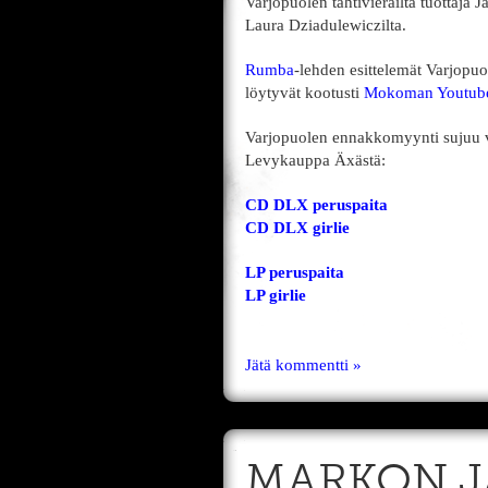
Varjopuolen tähtivierailta tuottaja J
Laura Dziadulewiczilta.
Rumba
-lehden esittelemät Varjopuol
löytyvät kootusti
Mokoman Youtube
Varjopuolen ennakkomyynti sujuu vil
Levykauppa Äxästä:
CD DLX peruspaita
CD DLX girlie
LP peruspaita
LP girlie
Jätä kommentti »
MARKON J