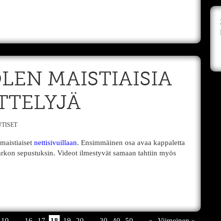
LEN MAISTIAISIA
ITTELYJÄ
TISET
maistiaiset
nettisivuillaan
. Ensimmäinen osa avaa kappaletta
arkon sepustuksin. Videot ilmestyvät samaan tahtiin myös
10
...
16
17
18
19
20
...
30
40
50
...
»
Viimeinen »