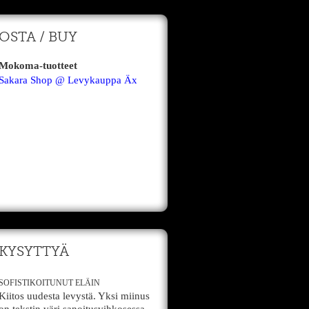
OSTA / BUY
Mokoma-tuotteet
Sakara Shop @ Levykauppa Äx
KYSYTTYÄ
SOFISTIKOITUNUT ELÄIN
Kiitos uudesta levystä. Yksi miinus