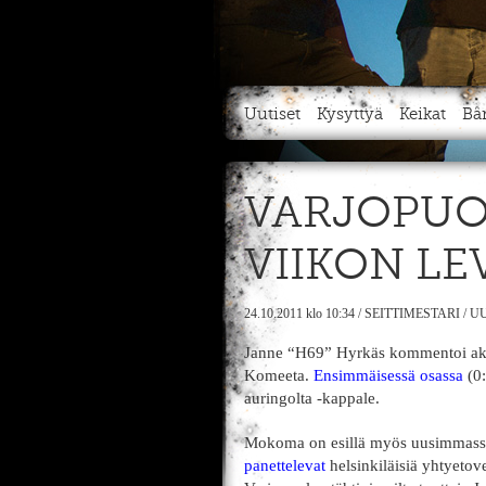
Uutiset
Kysyttyä
Keikat
Bä
VARJOPUO
VIIKON LE
24.10.2011
klo 10:34
/
SEITTIMESTARI
/
UU
Janne “H69” Hyrkäs kommentoi akust
Komeeta.
Ensimmäisessä osassa
(0:
auringolta -kappale.
Mokoma on esillä myös uusimmas
panettelevat
helsinkiläisiä yhtyetov