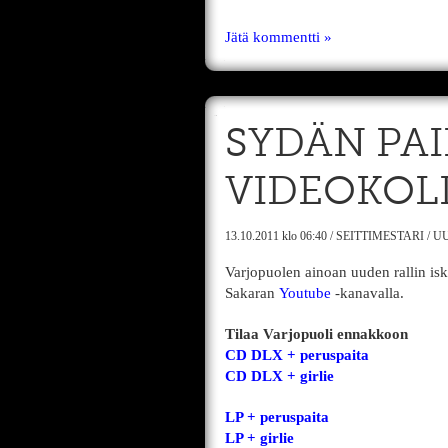
Jätä kommentti »
SYDÄN PAI
VIDEOKOLL
13.10.2011
klo 06:40
/
SEITTIMESTARI
/
UU
Varjopuolen ainoan uuden rallin is
Sakaran
Youtube
-kanavalla.
Tilaa Varjopuoli ennakkoon
CD DLX + peruspaita
CD DLX + girlie
LP + peruspaita
LP + girlie