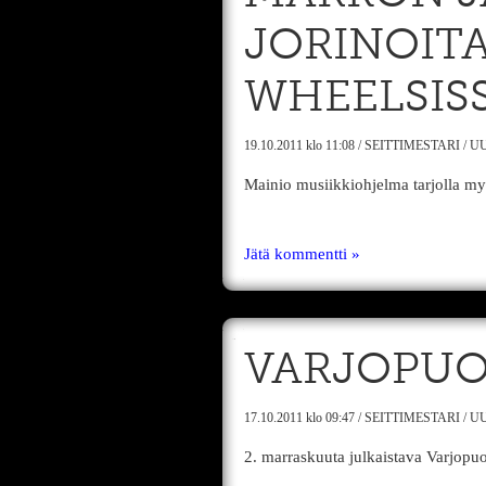
JORINOIT
WHEELSIS
19.10.2011
klo 11:08
/
SEITTIMESTARI
/
UU
Mainio musiikkiohjelma tarjolla m
Jätä kommentti »
VARJOPUOL
17.10.2011
klo 09:47
/
SEITTIMESTARI
/
UU
2. marraskuuta julkaistava Varjopuol