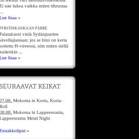
on tekstin väri sanoitusvihkosessa.
Ei näe lukea vaikka miten tihrustaa
...
Lue lisaa »
JYRSTINKANKAAN PÄRRE
Palatakseni vielä Sydänjuurten
sävellajiasiaan: jos se biisi on kerta
soitettu H-vireessä, niin miten siellä
kuitenkin ...
Lue lisaa »
SEURAAVAT KEIKAT
07.08.
Mokoma
in
Koria,
Koria-
Roll
08.08.
Mokoma
in
Lappeenranta,
Lappeenranta Metal Night
Ennakkoliput »