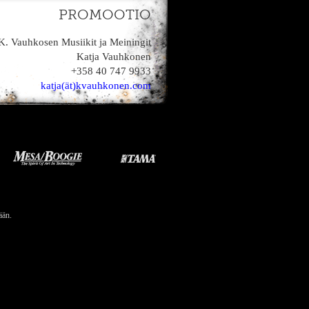
PROMOOTIO
K. Vauhkosen Musiikit ja Meiningit
Katja Vauhkonen
+358 40 747 9933
katja(ät)kvauhkonen.com
ään.