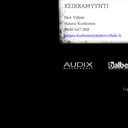
KEIKKAMYYNTI
Dex Viihde
Hannu Korhonen
0440 647 908
hannu.korhonen(ät)dexviihde.fi
Cop