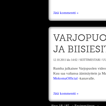
Jätä kommentti »
VARJOPUO
JA BIISIES
12.10.2011
klo 14:02
/
SEITTIMESTARI
/
UU
Rumba julkaisee Varjopuolen video
Kuu saa valtansa ääninäyttein ja M
MokomaOfficial
-kanavalle.
Jätä kommentti »
Sivu 18 / 85
« Ensimmäinen
«
...