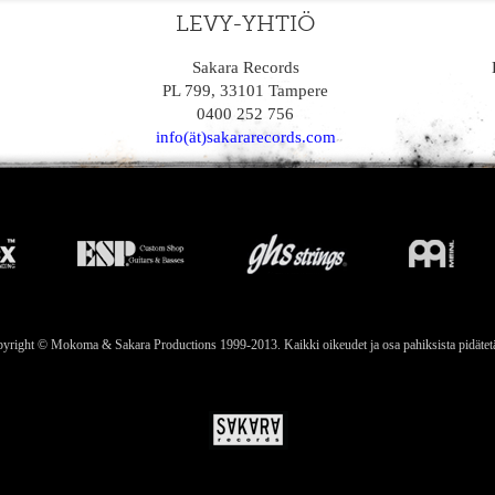
LEVY-YHTIÖ
Sakara Records
PL 799, 33101 Tampere
0400 252 756
info(ät)sakararecords.com
yright © Mokoma & Sakara Productions 1999-2013. Kaikki oikeudet ja osa pahiksista pidätet