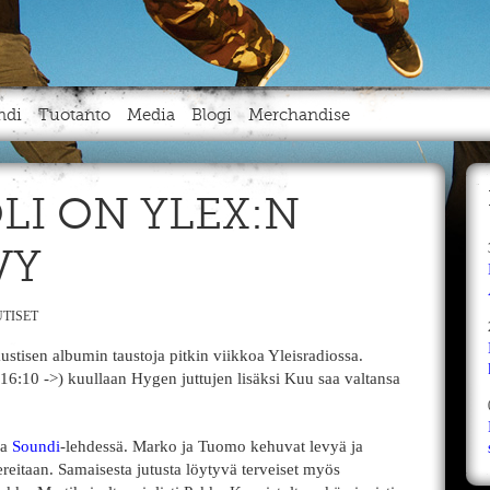
ndi
Tuotanto
Media
Blogi
Merchandise
LI ON YLEX:N
VY
TISET
isen albumin taustoja pitkin viikkoa Yleisradiossa.
16:10 ->) kuullaan Hygen juttujen lisäksi Kuu saa valtansa
sa
Soundi
-lehdessä. Marko ja Tuomo kehuvat levyä ja
ereitaan. Samaisesta jutusta löytyvä terveiset myös