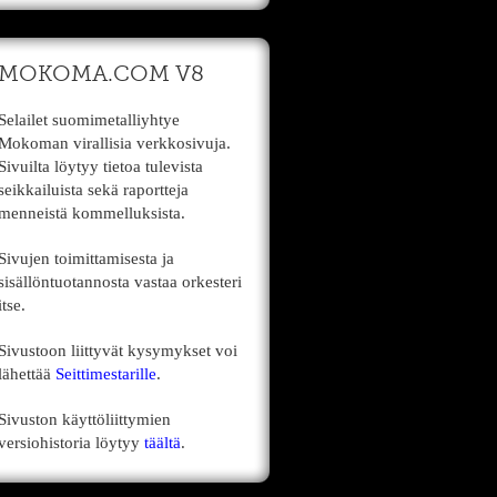
MOKOMA.COM V8
Selailet suomimetalliyhtye
Mokoman virallisia verkkosivuja.
Sivuilta löytyy tietoa tulevista
seikkailuista sekä raportteja
menneistä kommelluksista.
Sivujen toimittamisesta ja
sisällöntuotannosta vastaa orkesteri
itse.
Sivustoon liittyvät kysymykset voi
lähettää
Seittimestarille
.
Sivuston käyttöliittymien
versiohistoria löytyy
täältä
.