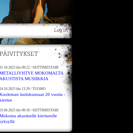
Log in
PÄIVITYKSET
31.10.2025
klo 09:22
/
SEITTIMESTARI
METALLIYHTYE MOKOMALTA
AKUSTISTA MUSIIKKIA
24.10.2025
klo 13:29
/
TUOMO
Kuoleman laulukunnaat 20 vuotta -
kiertue
03.06.2025
klo 09:18
/
SEITTIMESTARI
Mokoma akustiselle kiertueelle
syksyllä