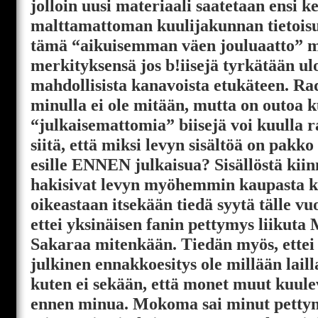
jolloin uusi materiaali saatetaan ensi k
malttamattoman kuulijakunnan tietois
tämä “aikuisemman väen jouluaatto” 
merkityksensä jos b!iisejä tyrkätään ulo
mahdollisista kanavoista etukäteen. Ra
minulla ei ole mitään, mutta on outoa k
“julkaisemattomia” biisejä voi kuulla ra
siitä, että miksi levyn sisältöä on pakk
esille ENNEN julkaisua? Sisällöstä kiin
hakisivat levyn myöhemmin kaupasta ku
oikeastaan itsekään tiedä syytä tälle vu
ettei yksinäisen fanin pettymys liikut
Sakaraa mitenkään. Tiedän myös, ettei
julkinen ennakkoesitys ole millään laill
kuten ei sekään, että monet muut kuu
ennen minua. Mokoma sai minut petty