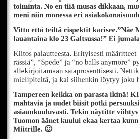
toiminta. No en tiiä musas dikkaan, mut 
meni niin monessa eri asiakokonaisuudes
Vittu että teiltä rispektit karisee.”Nä
lauantaina klo 23 Galtsussa!” Ei jumal
Kiitos palautteesta. Erityisesti määritteet
rässiä”, “Spede” ja “no balls anymore” 
allekirjoitamaan sataprosenttisesti. Nett
mielipiteitä, ja kai siihenkin löytyy joku 
Tampereen keikka on parasta ikinä! KI
mahtavia ja uudet biisit potki persuuksi
asiaankuuluvasti. Tekin näytitte viihty
Tuomon äänet kuului ekaa kertaa kunnol
Miitrille. 🙂