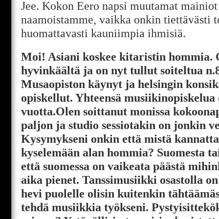
Jee. Kokon Eero napsi muutamat mainiot k
naamoistamme, vaikka onkin tiettävästi 
huomattavasti kauniimpia ihmisiä.
Moi! Asiani koskee kitaristin hommia. 
hyvinkäältä ja on nyt tullut soiteltua n.
Musaopiston käynyt ja helsingin konsik
opiskellut. Yhteensä musiikinopiskelua
vuotta.Olen soittanut monissa kokoonap
paljon ja studio sessiotakin on jonkin ve
Kysymykseni onkin että mistä kannattai
kyselemään alan hommia? Suomesta tai
että suomessa on vaikeata päästä mihin
aika pienet. Tanssimusiikki osastolla on
hevi puolelle olisin kuitenkin tähtäämä
tehdä musiikkia työkseni. Pystyisittek