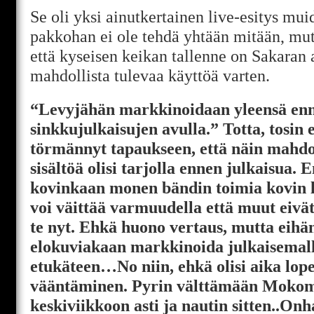
Se oli yksi ainutkertainen live-esitys mu
pakkohan ei ole tehdä yhtään mitään, m
että kyseisen keikan tallenne on Sakaran 
mahdollista tulevaa käyttöä varten.
“Levyjähän markkinoidaan yleensä en
sinkkujulkaisujen avulla.” Totta, tosin
törmännyt tapaukseen, että näin mahdo
sisältöä olisi tarjolla ennen julkaisua.
kovinkaan monen bändin toimia kovin lä
voi väittää varmuudella että muut eivä
te nyt. Ehkä huono vertaus, mutta eihän
elokuviakaan markkinoida julkaisemalla
etukäteen…No niin, ehkä olisi aika lope
vääntäminen. Pyrin välttämään Mokom
keskiviikkoon asti ja nautin sitten..