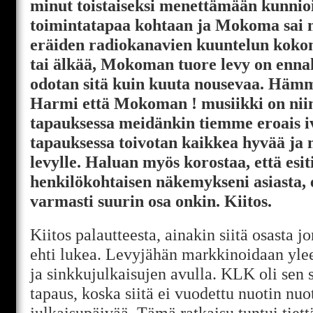
minut toistaiseksi menettämään kunnio
toimintatapaa kohtaan ja Mokoma sai 
eräiden radiokanavien kuuntelun kokon
tai älkää, Mokoman tuore levy on ennak
odotan sitä kuin kuuta nousevaa. Hämm
Harmi että Mokoman ! musiikki on niin
tapauksessa meidänkin tiemme eroais iv
tapauksessa toivotan kaikkea hyvää ja 
levylle. Haluan myös korostaa, että esi
henkilökohtaisen näkemykseni asiasta, e
varmasti suurin osa onkin. Kiitos.
Kiitos palautteesta, ainakin siitä osasta j
ehti lukea. Levyjähän markkinoidaan yl
ja sinkkujulkaisujen avulla. KLK oli sen 
tapaus, koska siitä ei vuodettu nuotin nuo
julkaisupäivää. Tämä ratkaisu tuntui tiett