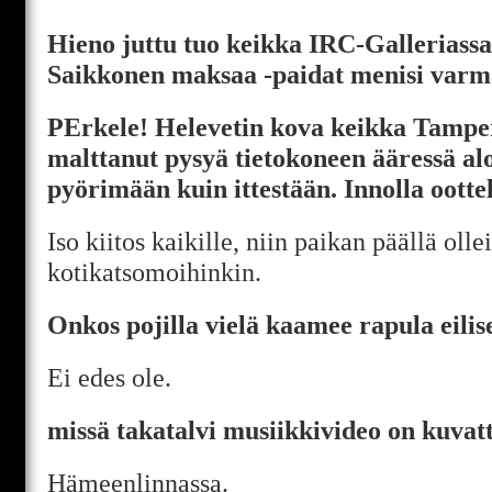
Hieno juttu tuo keikka IRC-Galleriassa
Saikkonen maksaa -paidat menisi varm
PErkele! Helevetin kova keikka Tamper
malttanut pysyä tietokoneen ääressä alo
pyörimään kuin ittestään. Innolla oottel
Iso kiitos kaikille, niin paikan päällä olle
kotikatsomoihinkin.
Onkos pojilla vielä kaamee rapula eilis
Ei edes ole.
missä takatalvi musiikkivideo on kuvat
Hämeenlinnassa.