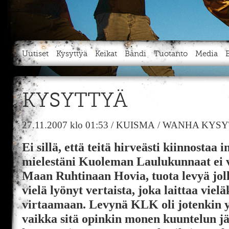
Uutiset
Kysyttyä
Keikat
Bändi
Tuotanto
Media
KYSYTTYÄ
27.11.2007
klo 01:53
/
KUISMA
/
WANHA KYSY
Ei sillä, että teitä hirveästi kiinnostaa 
mielestäni Kuoleman Laulukunnaat ei 
Maan Ruhtinaan Hovia, tuota levyä joll
vielä lyönyt vertaista, joka laittaa viel
virtaamaan. Levynä KLK oli jotenkin 
vaikka sitä opinkin monen kuuntelun j