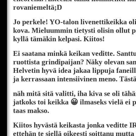
rovaniemeltä;D
Jo perkele! YO-talon livenettikeikka ol
kova. Mieluummin tietysti olisin ollut 
kyllä tämäkin kelpasi. Kiitos!
Ei saatana minkä keikan veditte. Santtu
ruottista grindipaijan? Näky olevan sa
Helvetin hyvä idea jakaa lippuja faneill
ja kerrassaan intensiivinen meno. Täst
näh mitä sitä valitti, iha kiva se oli tä
jatkoks toi keikka 😀 ilmaseks vielä ei 
taas makso.
Kiitos hyvästä keikasta jonka veditte IR
ettehän te siellä oikeesti soittanu mutta