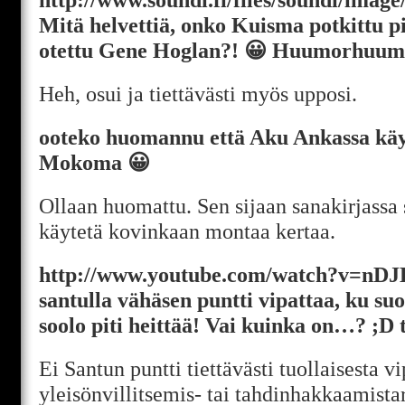
Mitä helvettiä, onko Kuisma potkittu pih
otettu Gene Hoglan?! 😀 Huumorhuum
Heh, osui ja tiettävästi myös upposi.
ooteko huomannu että Aku Ankassa käy
Mokoma 😀
Ollaan huomattu. Sen sijaan sanakirjassa si
käytetä kovinkaan montaa kertaa.
http://www.youtube.com/watch?v=n
santulla vähäsen puntti vipattaa, ku su
soolo piti heittää! Vai kuinka on…? ;D t
Ei Santun puntti tiettävästi tuollaisesta vip
yleisönvillitsemis- tai tahdinhakkaamista