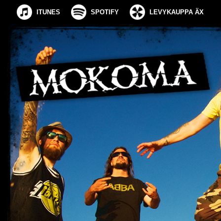
ITUNES
SPOTIFY
LEVYKAUPPA ÄX