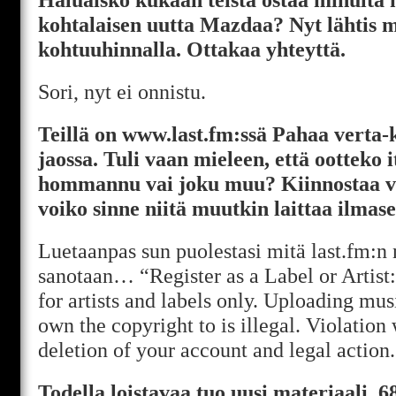
kohtalaisen uutta Mazdaa? Nyt lähtis
kohtuuhinnalla. Ottakaa yhteyttä.
Sori, nyt ei onnistu.
Teillä on www.last.fm:ssä Pahaa verta-
jaossa. Tuli vaan mieleen, että ootteko i
hommannu vai joku muu? Kiinnostaa vaa
voiko sinne niitä muutkin laittaa ilmas
Luetaanpas sun puolestasi mitä last.fm:n n
sanotaan… “Register as a Label or Artist
for artists and labels only. Uploading mus
own the copyright to is illegal. Violation w
deletion of your account and legal action
Todella loistavaa tuo uusi materiaali. 6