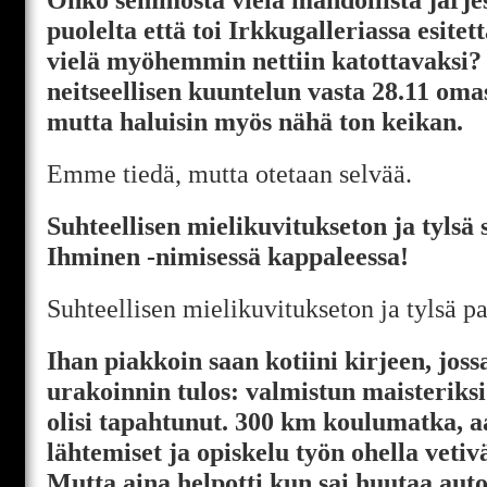
puolelta että toi Irkkugalleriassa esitet
vielä myöhemmin nettiin katottavaksi? 
neitseellisen kuuntelun vasta 28.11 oma
mutta haluisin myös nähä ton keikan.
Emme tiedä, mutta otetaan selvää.
Suhteellisen mielikuvitukseton ja tylsä
Ihminen -nimisessä kappaleessa!
Suhteellisen mielikuvitukseton ja tylsä pa
Ihan piakkoin saan kotiini kirjeen, joss
urakoinnin tulos: valmistun maisteriksi.
olisi tapahtunut. 300 km koulumatka, 
lähtemiset ja opiskelu työn ohella vetivät
Mutta aina helpotti kun sai huutaa auto