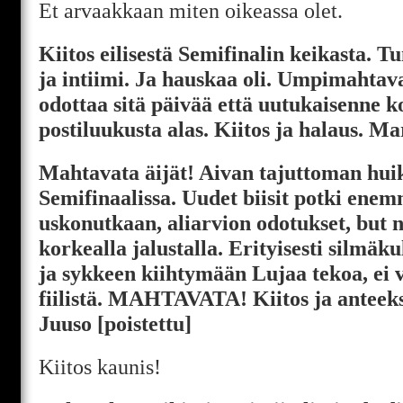
Et arvaakkaan miten oikeassa olet.
Kiitos eilisestä Semifinalin keikasta. 
ja intiimi. Ja hauskaa oli. Umpimahtav
odottaa sitä päivää että uutukaisenne 
postiluukusta alas. Kiitos ja halaus. M
Mahtavata äijät! Aivan tajuttoman hui
Semifinaalissa. Uudet biisit potki enem
uskonutkaan, aliarvion odotukset, but n
korkealla jalustalla. Erityisesti silmä
ja sykkeen kiihtymään Lujaa tekoa, ei v
fiilistä. MAHTAVATA! Kiitos ja anteek
Juuso [poistettu]
Kiitos kaunis!