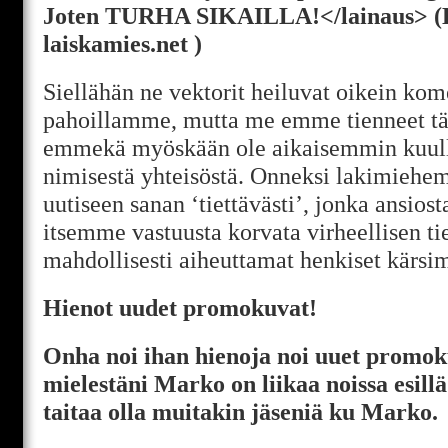
Joten TURHA SIKAILLA!</lainaus> (
laiskamies.net )
Siellähän ne vektorit heiluvat oikein ko
pahoillamme, mutta me emme tienneet täs
emmekä myöskään ole aikaisemmin kuul
nimisestä yhteisöstä. Onneksi lakimiehem
uutiseen sanan ‘tiettävästi’, jonka ansio
itsemme vastuusta korvata virheellisen t
mahdollisesti aiheuttamat henkiset kärsi
Hienot uudet promokuvat!
Onha noi ihan hienoja noi uuet promok
mielestäni Marko on liikaa noissa esil
taitaa olla muitakin jäseniä ku Marko.