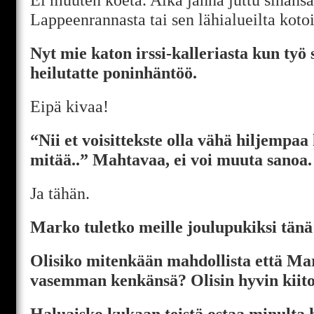
Lappeenrannasta tai sen lähialueilta kotoi
Nyt mie katon irssi-kalleriasta kun työ so
heilutatte poninhäntöö.
Eipä kivaa!
“Nii et voisittekste olla vähä hiljempaa
mitää..” Mahtavaa, ei voi muuta sanoa
Ja tähän.
Marko tuletko meille joulupukiksi tänä
Olisiko mitenkään mahdollista että Ma
vasemman kenkänsä? Olisin hyvin kiito
Haluaisko kukaan teistä ostaa minulta 