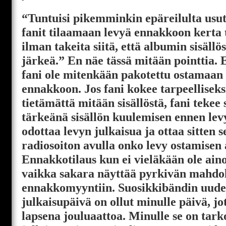
“Tuntuisi pikemminkin epäreilulta usu
fanit tilaamaan levyä ennakkoon kerta 
ilman takeita siitä, että albumin sisäll
järkeä.” En näe tässä mitään pointtia. 
fani ole mitenkään pakotettu ostamaan 
ennakkoon. Jos fani kokee tarpeelliseksi
tietämättä mitään sisällöstä, fani tekee 
tärkeänä sisällön kuulemisen ennen lev
odottaa levyn julkaisua ja ottaa sitten 
radiosoiton avulla onko levy ostamisen
Ennakkotilaus kun ei vieläkään ole aino
vaikka sakara näyttää pyrkivän mahdo
ennakkomyyntiin. Suosikkibändin uude
julkaisupäivä on ollut minulle päivä, j
lapsena jouluaattoa. Minulle se on tark