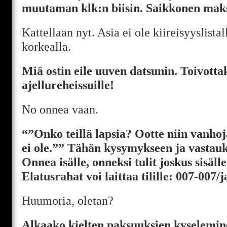
muutaman klk:n biisin. Saikkonen mak
Kattellaan nyt. Asia ei ole kiireisyyslista
korkealla.
Miä ostin eile uuven datsunin. Toivott
ajellureheissuille!
No onnea vaan.
“”Onko teillä lapsia? Ootte niin vanhoj
ei ole.”” Tähän kysymykseen ja vastau
Onnea isälle, onneksi tulit joskus sisäll
Elatusrahat voi laittaa tilille: 007-007
Huumoria, oletan?
Alkaako kielten paksuuksien kyselemin