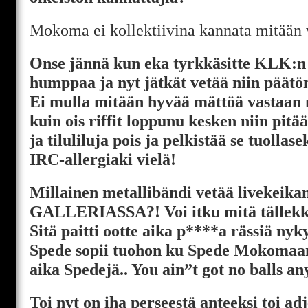
Mokoma ei kollektiivina kannata mitään v
Onse jännä kun eka tyrkkäsitte KLK:n j
humppaa ja nyt jätkät vetää niin päätönt
Ei mulla mitään hyvää mättöä vastaan 
kuin ois riffit loppunu kesken niin pitää
ja tiluliluja pois ja pelkistää se tuollasek
IRC-allergiaki vielä!
Millainen metallibändi vetää livekei
GALLERIASSA?! Voi itku mitä tällekkin
Sitä paitti ootte aika p****a rässiä nyk
Spede sopii tuohon ku Spede Mokomaan
aika Spedejä.. You ain”t got no balls an
Toi nyt on iha perseestä anteeksi toi adj