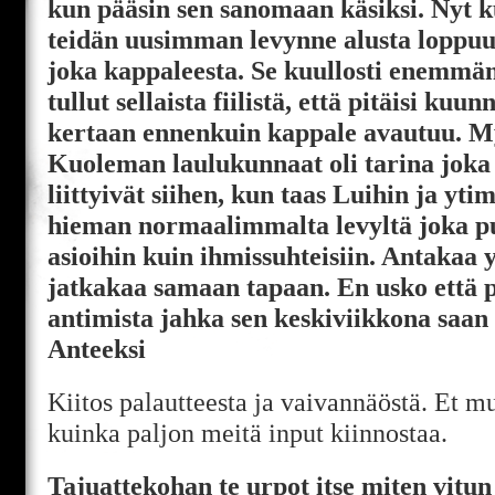
kun pääsin sen sanomaan käsiksi. Nyt k
teidän uusimman levynne alusta loppuun
joka kappaleesta. Se kuullosti enemm
tullut sellaista fiilistä, että pitäisi ku
kertaan ennenkuin kappale avautuu. M
Kuoleman laulukunnaat oli tarina joka
liittyivät siihen, kun taas Luihin ja yti
hieman normaalimmalta levyltä joka p
asioihin kuin ihmissuhteisiin. Antakaa
jatkakaa samaan tapaan. En usko että 
antimista jahka sen keskiviikkona saan k
Anteeksi
Kiitos palautteesta ja vaivannäöstä. Et 
kuinka paljon meitä input kiinnostaa.
Tajuattekohan te urpot itse miten vitun