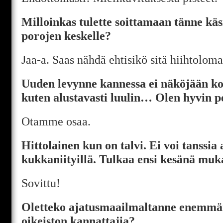
Milloinkas tulette soittamaan tänne kä
porojen keskelle?
Jaa-a. Saas nähdä ehtisikö sitä hiihtolom
Uuden levynne kannessa ei näköjään k
kuten alustavasti luulin… Olen hyvin 
Otamme osaa.
Hittolainen kun on talvi. Ei voi tanssia
kukkaniityillä. Tulkaa ensi kesänä muk
Sovittu!
Oletteko ajatusmaailmaltanne enemmä
oikeiston kannattajia?