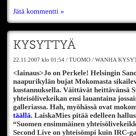
Jätä kommentti »
KYSYTTYÄ
22.11.2007
klo 01:54
/
TUOMO
/
WANHA KYSYT
<lainaus>Jo on Perkele! Helsingin San
naapurikylän bujat Mokomasta sikaile
kustannuksella. Väittävät heittävänsä
yhteisölivekeikan ensi lauantaina jossa
galleriassa. Hah, myöhässä ovat moko
täällä
. LaiskaMies pitää edelleen hallus
“Suomen ensimmäinen yhteisölivekeikka
Second Live on yhteisömpi kuin IRC-ga