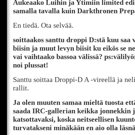
Aukeaako Luihin ja Ytimiin limited edi
samalla tavalla kuin Darkthronen Pre
En tiedä. Ota selvää.
soittaakos santtu droppi D:stä kuu saa 
biisin ja muut levyn biisit ku eikös se nel
vai vaihtaako bassoa välissä? ps:välilyön
noi plussat!
Santtu soittaa Droppi-D A -vireellä ja neli
rallit.
Ja olen muuten samaa mieltä tuosta ett
saada IRC-gallerian keikka jonnekkin 
katsottavaksi, koska neitseellisen kuu
turvatakseni minäkään en aio olla läsnä