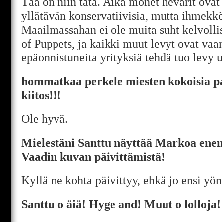
Tää on niin tätä. Aika monet hevarit ovat
yllätävän konservatiivisia, mutta ihmekkö
Maailmassahan ei ole muita suht kelvolli
of Puppets, ja kaikki muut levyt ovat v
epäonnistuneita yrityksiä tehdä tuo levy 
hommatkaa perkele miesten kokoisia pait
kiitos!!!
Ole hyvä.
Mielestäni Santtu näyttää Markoa en
Vaadin kuvan päivittämistä!
Kyllä ne kohta päivittyy, ehkä jo ensi yön
Santtu o äiä! Hyge and! Muut o lolloja!