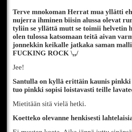
Terve mnokoman Herrat mua yllätti ehk
nujerra ihminen biisin alussa olevat 
tyliin se yllättä mutt se toimii helvetin
olen tulossa katsomaan teitä aivan var
jonnekkin keikalle jatkaka saman mall
FUCKING ROCK \,,/
Jee!
Santulla on kyllä erittäin kaunis pinkki
tuo pinkki sopisi loistavasti teille lavat
Mietitään sitä vielä hetki.
Koetteko olevanne henkisesti lahtelaisi
Ei muuten koeta. Aika jännä juttu sinän