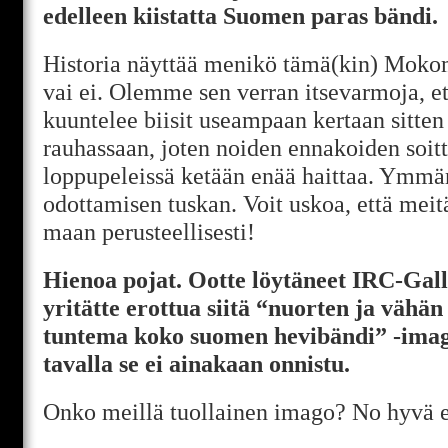
edelleen kiistatta Suomen paras bändi.
Historia näyttää menikö tämä(kin) Mokom
vai ei. Olemme sen verran itsevarmoja, et
kuuntelee biisit useampaan kertaan sitte
rauhassaan, joten noiden ennakoiden soit
loppupeleissä ketään enää haittaa. Ymm
odottamisen tuskan. Voit uskoa, että meitä
maan perusteellisesti!
Hienoa pojat. Ootte löytäneet IRC-Gall
yritätte erottua siitä “nuorten ja väh
tuntema koko suomen hevibändi” -imago
tavalla se ei ainakaan onnistu.
Onko meillä tuollainen imago? No hyvä et