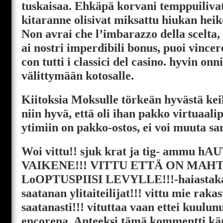
tuskaisaa. Ehkäpä korvani temppuilivat
kitaranne olisivat miksattu hiukan heiko
Non avrai che l’imbarazzo della scelta,
ai nostri imperdibili bonus, puoi vince
con tutti i classici del casino. hyvin onn
välittymään kotosalle.
Kiitoksia Moksulle törkeän hyvästä kei
niin hyvä, että oli ihan pakko virtuaalip
ytimiin on pakko-ostos, ei voi muuta sa
Woi vittu!! sjuk krat ja tig- ammu h
VAIKENE!!! VITTU ETTÄ ON MAH
LoOPTUSPIISI LEVYLLE!!!-haiastakaa
saatanan ylitaiteilijat!!! vittu mie raka
saatanasti!!! vituttaa vaan ettei kuulunu
encorena. Anteeksi tämä kommentti kän