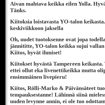
Aivan mahtava keikka eilen Yolla. Hyvät
Tänks.
Kiitoksia loistavasta YO-talon keikasta.
keskiviikkoon jaksella
Oh, uudet tuotoksenne ovat jopa todell
jännititte, YO-talon keikka sujui vallan
Kiitos, hyvät ihmiset!
Kiitokset hyvästä Tampereen keikasta. T
ettei ollut eka livenettikeikka mutta ol
ensimmäinen livepieru!
Kiitos, Rölli-Marko & Päivänsäteet tu
tempauksestanne! Lähinnä siinä mieless
uuden levynne annin, ei ole tuo odotta