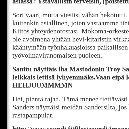
asiassa? Ystävällisin terveisin, [poistett
Sori vaan, mutta viestisi vähän hekotutti. 
kuitenkin asiallinen, joten vastaamme tiet
Kiitos yhteydenotostasi. Mokoma-orkesteri
ole avoimena yhtään hevi-kitaristin virk
kääntymään työnhakuasioissa paikallisen
työvoimaviranomaisen puoleen.
Santtu näyttäis iha Mastodonin Troy San
leikkais lettisä lyhyemmäks.Vaan eipä 
HEHJUUMMMMN
Hei, pientä rajaa. Tämä menee tiettävästi 
Sanders näyttäisi meidän Sandersilta, jos 
rastapampulat.
http://www.soundi.fi/files/soundi/imag