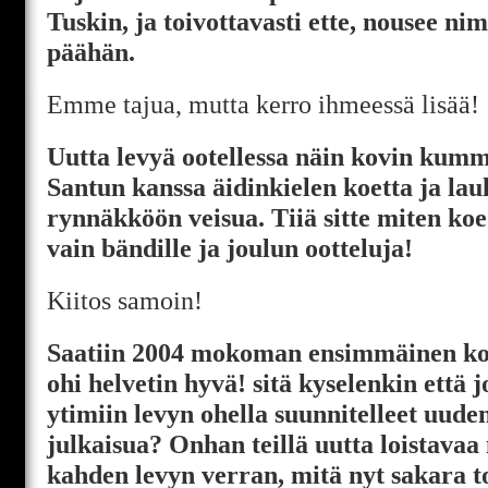
Tuskin, ja toivottavasti ette, nousee nim
päähän.
Emme tajua, mutta kerro ihmeessä lisää!
Uutta levyä ootellessa näin kovin kumma
Santun kanssa äidinkielen koetta ja l
rynnäkköön veisua. Tiiä sitte miten ko
vain bändille ja joulun ootteluja!
Kiitos samoin!
Saatiin 2004 mokoman ensimmäinen ko
ohi helvetin hyvä! sitä kyselenkin että j
ytimiin levyn ohella suunnitelleet uude
julkaisua? Onhan teillä uutta loistavaa
kahden levyn verran, mitä nyt sakara tou