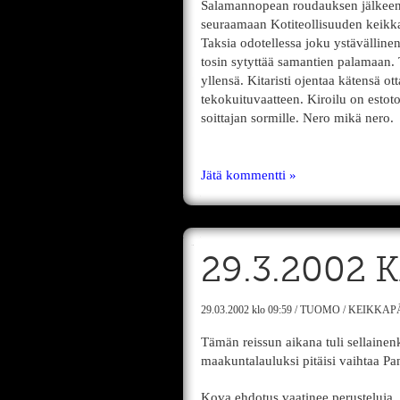
Salamannopean roudauksen jälkeen 
seuraamaan Kotiteollisuuden keikkaa
Taksia odotellessa joku ystävälline
tosin sytyttää samantien palamaan. 
yllensä. Kitaristi ojentaa kätensä 
tekokuituvaatteen. Kiroilu on esto
soittajan sormille. Nero mikä nero.
Jätä kommentti »
29.3.2002
29.03.2002
klo 09:59
/
TUOMO
/
KEIKKAP
Tämän reissun aikana tuli sellainen
maakuntalauluksi pitäisi vaihtaa Pa
Kova ehdotus vaatinee perusteluja.