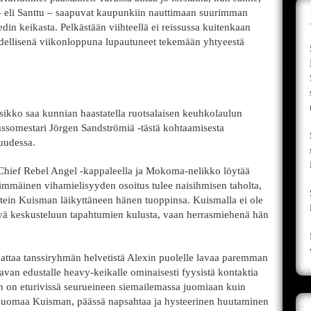
li Santtu – saapuvat kaupunkiin nauttimaan suurimman
din keikasta. Pelkästään viihteellä ei reissussa kuitenkaan
 edellisenä viikonloppuna lupautuneet tekemään yhtyeestä
sikko saa kunnian haastatella ruotsalaisen keuhkolaulun
assomestari Jörgen Sandströmiä -tästä kohtaamisesta
uudessa.
 Chief Rebel Angel -kappaleella ja Mokoma-nelikko löytää
nsimmäinen vihamielisyyden osoitus tulee naisihmisen taholta,
ntein Kuisman läikyttäneen hänen tuoppinsa. Kuismalla ei ole
ä keskusteluun tapahtumien kulusta, vaan herrasmiehenä hän
ttaa tanssiryhmän helvetistä Alexin puolelle lavaa paremman
an edustalle heavy-keikalle ominaisesti fyysistä kontaktia
en on eturivissä seurueineen siemailemassa juomiaan kuin
o huomaa Kuisman, päässä napsahtaa ja hysteerinen huutaminen