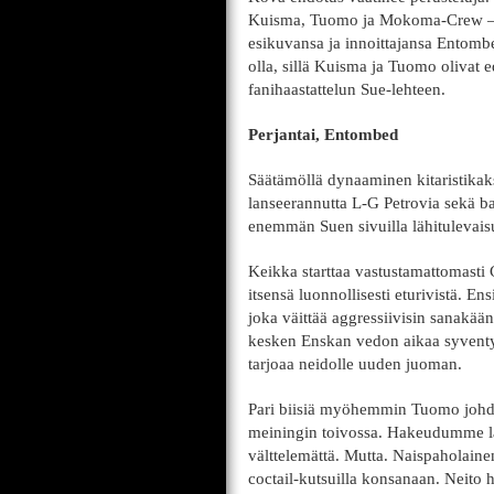
Kuisma, Tuomo ja Mokoma-Crew – e
esikuvansa ja innoittajansa Entombe
olla, sillä Kuisma ja Tuomo olivat
fanihaastattelun Sue-lehteen.
Perjantai, Entombed
Säätämöllä dynaaminen kitaristikak
lanseerannutta L-G Petrovia sekä b
enemmän Suen sivuilla lähitulevais
Keikka starttaa vastustamattomasti
itsensä luonnollisesti eturivistä. E
joka väittää aggressiivisin sanakää
kesken Enskan vedon aikaa syventy
tarjoaa neidolle uuden juoman.
Pari biisiä myöhemmin Tuomo johda
meiningin toivossa. Hakeudumme lav
välttelemättä. Mutta. Naispaholain
coctail-kutsuilla konsanaan. Neit