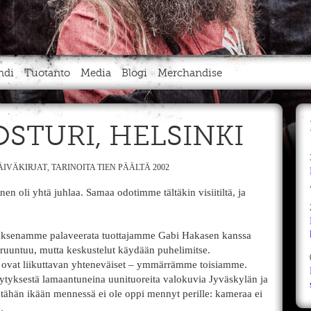
ndi
Tuotanto
Media
Blogi
Merchandise
OSTURI, HELSINKI
ÄIVÄKIRJAT
,
TARINOITA TIEN PÄÄLTÄ 2002
nen oli yhtä juhlaa. Samaa odotimme tältäkin visiitiltä, ja
tuksenamme palaveerata tuottajamme Gabi Hakasen kanssa
ruuntuu, mutta keskustelut käydään puhelimitse.
 ovat liikuttavan yhteneväiset – ymmärrämme toisiamme.
ytyksestä lamaantuneina uunituoreita valokuvia Jyväskylän ja
lä tähän ikään mennessä ei ole oppi mennyt perille: kameraa ei
.