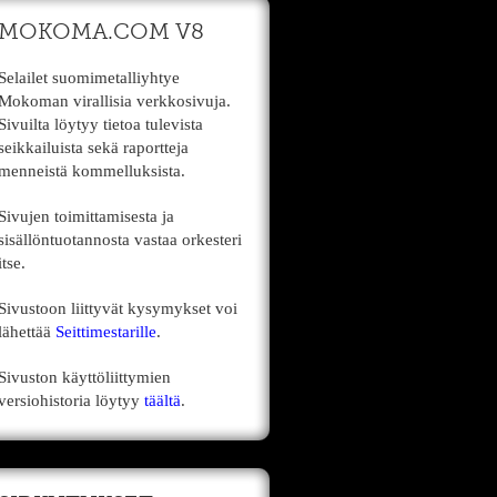
MOKOMA.COM V8
Selailet suomimetalliyhtye
Mokoman virallisia verkkosivuja.
Sivuilta löytyy tietoa tulevista
seikkailuista sekä raportteja
menneistä kommelluksista.
Sivujen toimittamisesta ja
sisällöntuotannosta vastaa orkesteri
itse.
Sivustoon liittyvät kysymykset voi
lähettää
Seittimestarille
.
Sivuston käyttöliittymien
versiohistoria löytyy
täältä
.