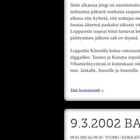
Setin alkaessa jengi on suurimmaksi 
turhauttaa pitkästä matkasta saapun
aikana niin kylmää, että soittajaa m
huutaa äänensä paskaksi silkasta vi
Loppusetin nopeat biisit tuntuvat he
päättymisen jälkeen sali on täynnä.
Loppuilta Kårenilla kuluu rattoisast
diggaillen. Tuomo ja Kuisma urpoile
Vihamielisyydestä ei kuitenkaan ole
mm. Jaskalle, Juusolle ja Antonille.
Jätä kommentti »
9.3.2002 B
09.03.2002
klo 09:58
/
TUOMO
/
KEIKKAP