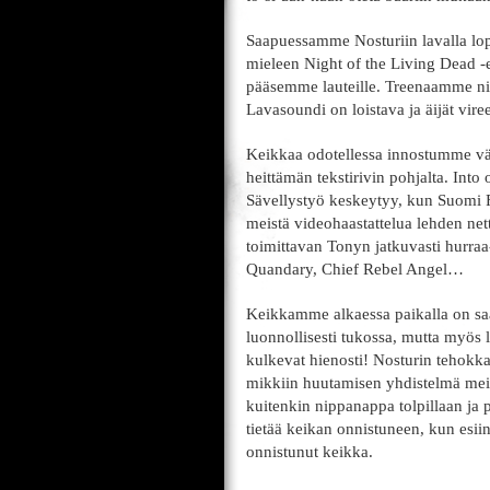
Saapuessamme Nosturiin lavalla lope
mieleen Night of the Living Dead -e
pääsemme lauteille. Treenaamme nii
Lavasoundi on loistava ja äijät vir
Keikkaa odotellessa innostumme v
heittämän tekstirivin pohjalta. Into 
Sävellystyö keskeytyy, kun Suomi 
meistä videohaastattelua lehden net
toimittavan Tonyn jatkuvasti hurraa
Quandary, Chief Rebel Angel…
Keikkamme alkaessa paikalla on saa
luonnollisesti tukossa, mutta myös l
kulkevat hienosti! Nosturin tehokka
mikkiin huutamisen yhdistelmä mein
kuitenkin nippanappa tolpillaan ja p
tietää keikan onnistuneen, kun esiin
onnistunut keikka.