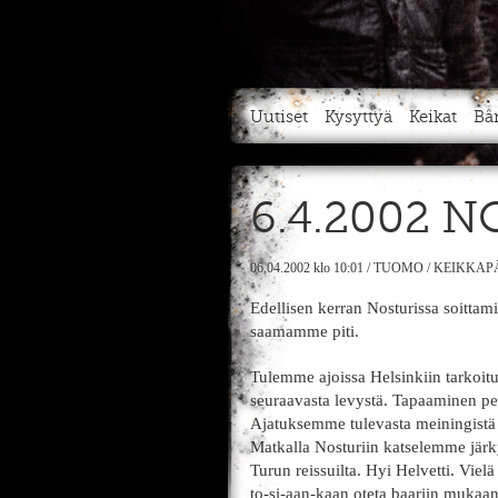
Uutiset
Kysyttyä
Keikat
Bä
6.4.2002 N
06.04.2002
klo 10:01
/
TUOMO
/
KEIKKAP
Edellisen kerran Nosturissa soittami
saamamme piti.
Tulemme ajoissa Helsinkiin tarkoi
seuraavasta levystä. Tapaaminen pe
Ajatuksemme tulevasta meiningistä
Matkalla Nosturiin katselemme järk
Turun reissuilta. Hyi Helvetti. Vie
to-si-aan-kaan oteta baariin mukaan