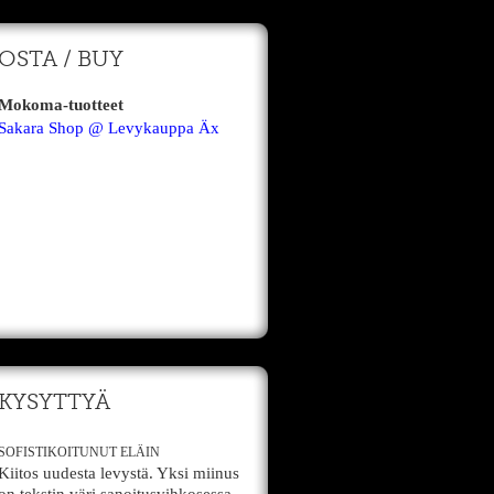
OSTA / BUY
Mokoma-tuotteet
Sakara Shop @ Levykauppa Äx
KYSYTTYÄ
SOFISTIKOITUNUT ELÄIN
Kiitos uudesta levystä. Yksi miinus