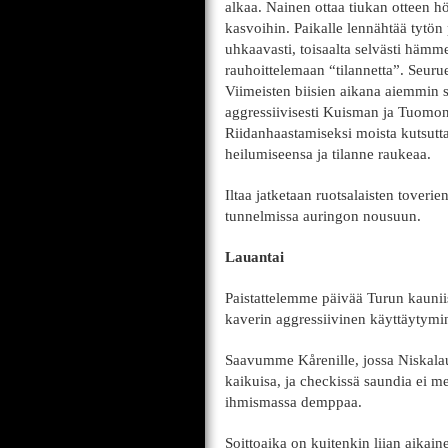
alkaa. Nainen ottaa tiukan otteen hö
kasvoihin. Paikalle lennähtää tytön
uhkaavasti, toisaalta selvästi hämme
rauhoittelemaan “tilannetta”. Seuru
Viimeisten biisien aikana aiemmin s
aggressiivisesti Kuisman ja Tuomon
Riidanhaastamiseksi moista kutsutta
heilumiseensa ja tilanne raukeaa.
Iltaa jatketaan ruotsalaisten toverie
tunnelmissa auringon nousuun.
Lauantai
Paistattelemme päivää Turun kaunii
kaverin aggressiivinen käyttäytymi
Saavumme Kårenille, jossa Niskalau
kaikuisa, ja checkissä saundia ei m
ihmismassa demppaa.
Soittoaika on kuitenkin liian aikain