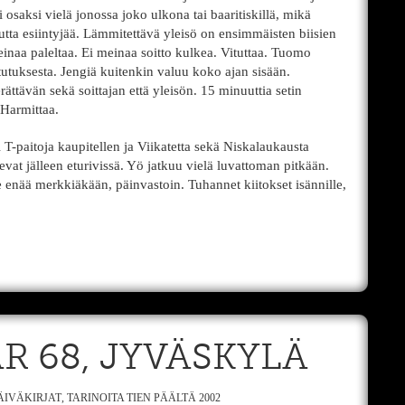
osaksi vielä jonossa joko ulkona tai baaritiskillä, mikä
utta esiintyjää. Lämmitettävä yleisö on ensimmäisten biisien
einaa paleltaa. Ei meinaa soitto kulkea. Vituttaa. Tuomo
tutuksesta. Jengiä kuitenkin valuu koko ajan sisään.
rättävän sekä soittajan että yleisön. 15 minuuttia setin
 Harmittaa.
i T-paitoja kaupitellen ja Viikatetta sekä Niskalaukausta
vat jälleen eturivissä. Yö jatkuu vielä luvattoman pitkään.
 enää merkkiäkään, päinvastoin. Tuhannet kiitokset isännille,
AR 68, JYVÄSKYLÄ
ÄIVÄKIRJAT
,
TARINOITA TIEN PÄÄLTÄ 2002