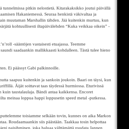
 tunnelmissa pitkin nelostietä. Kitarakaksikko joutui päivällä
oudaamisen Hakaniemessä. Seuraa henkistä väkivaltaa ja
vain muutaman Marshallin tähden. Jää kuitenkin murtuu, kun
pärjätä kohtuullisesti iltapäivälehden “Kuka veikkaa oikein” -
n’roll -sääntöjen vastaisesti etuajassa. Teemme
 saundi saadaankin mallikkaasti kohdalleen. Tästä tulee hieno
n. Ei päässyt Gabi palkinnoille.
utta saapuu kuitenkin ja sankoin joukoin. Baari on täysi, kun
ffillä. Äijät soittavat taas täydessä hurmiossa. Eturivissä
n kuin taustalaulaja. Bändi antaa kaikkensa. Encoret
roilta meinaa loppua happi loppusetin speed metal -putkessa.
Taputtelemme toisiamme selkään tovin, kunnes on aika Markon
taa. Roudaamaankin siis päästään. Taakkaa tosin helpottaa
eni naisihminen, joka haluaa välttämättä roudata Jannen