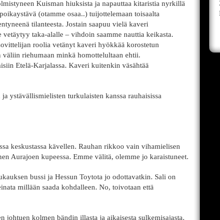
lmistyneen Kuisman hiuksista ja napauttaa kitaristia nyrkillä
 poikaystävä (otamme osaa..) tuijottelemaan toisaalta
ntyneenä tilanteesta. Jostain saapuu vielä kaveri
e vetäytyy taka-alalle – vihdoin saamme nauttia keikasta.
ovittelijan roolia vetänyt kaveri hyökkää korostetun
 väliin riehumaan minkä homottelultaan ehtii.
isiin Etelä-Karjalassa. Kaveri kuitenkin väsähtää
n ja ystävällismielisten turkulaisten kanssa rauhaisissa
ssa keskustassa kävellen. Rauhan rikkoo vain vihamielisen
nen Aurajoen kupeessa. Emme välitä, olemme jo karaistuneet.
kauksen bussi ja Hessun Toytota jo odottavatkin. Sali on
einata millään saada kohdalleen. No, toivotaan että
en johtuen kolmen bändin illasta ja aikaisesta sulkemisajasta.