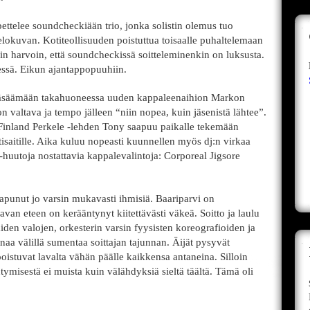
ttelee soundcheckiään trio, jonka solistin olemus tuo
lokuvan. Kotiteollisuuden poistuttua toisaalle puhaltelemaan
n harvoin, että soundcheckissä soitteleminenkin on luksusta.
eessä. Eikun ajantappopuuhiin.
äsäämään takahuoneessa uuden kappaleenaihion Markon
on valtava ja tempo jälleen “niin nopea, kuin jäsenistä lähtee”.
Finland Perkele -lehden Tony saapuu paikalle tekemään
tisaitille. Aika kuluu nopeasti kuunnellen myös dj:n virkaa
-huutoja nostattavia kappalevalintoja: Corporeal Jigsore
punut jo varsin mukavasti ihmisiä. Baariparvi on
avan eteen on kerääntynyt kiitettävästi väkeä. Soitto ja laulu
iden valojen, orkesterin varsin fyysisten koreografioiden ja
aa välillä sumentaa soittajan tajunnan. Äijät pysyvät
oistuvat lavalta vähän päälle kaikkensa antaneina. Silloin
tymisestä ei muista kuin välähdyksiä sieltä täältä. Tämä oli