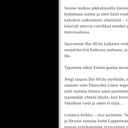
Seurue matkaa pikkubussilla kireissä
hoitamaan asioita ja siten luisti r
kaksikon sulkeminen yhteisöstä – 
kitaristit antavat vaivihkaa muiden 
tietovisailussa.
Saavumme Bar 68:iin kaikkien rock’
soundcheckin kaikessa rauhassa, ja
ilta.
Tapamme aikaa Emma-gaalaa seurate
Jengi saapuu Bar 68:iin myöhään, m
alamme setin Pimeyden Liiton loppuri
tyttö muistaa biisien sanat paremmi
typistetään yhteen biisiin, kun her
Viholliset vielä ja sitten ei enää…
Loistava keikka – yksi parhaista. 
ja Hessun sunnata kohti Lappeenran
muuan esitykseemme tyytyväinen pi