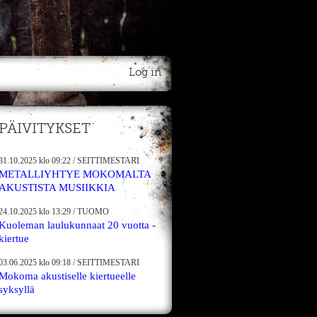
Log in
PÄIVITYKSET
31.10.2025
klo 09:22
/
SEITTIMESTARI
METALLIYHTYE MOKOMALTA
AKUSTISTA MUSIIKKIA
24.10.2025
klo 13:29
/
TUOMO
Kuoleman laulukunnaat 20 vuotta -
kiertue
03.06.2025
klo 09:18
/
SEITTIMESTARI
Mokoma akustiselle kiertueelle
syksyllä