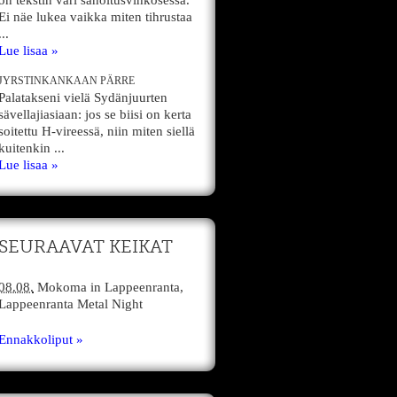
on tekstin väri sanoitusvihkosessa.
Ei näe lukea vaikka miten tihrustaa
...
Lue lisaa »
JYRSTINKANKAAN PÄRRE
Palatakseni vielä Sydänjuurten
sävellajiasiaan: jos se biisi on kerta
soitettu H-vireessä, niin miten siellä
kuitenkin ...
Lue lisaa »
SEURAAVAT KEIKAT
08.08.
Mokoma
in
Lappeenranta,
Lappeenranta Metal Night
Ennakkoliput »