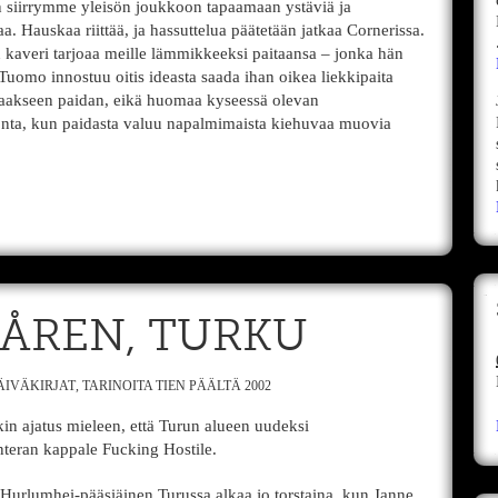
siirrymme yleisön joukkoon tapaamaan ystäviä ja
. Hauskaa riittää, ja hassuttelua päätetään jatkaa Cornerissa.
n kaveri tarjoaa meille lämmikkeeksi paitaansa – jonka hän
Tuomo innostuu oitis ideasta saada ihan oikea liekkipaita
ottaakseen paidan, eikä huomaa kyseessä olevan
tonta, kun paidasta valuu napalmimaista kiehuvaa muovia
 KÅREN, TURKU
ÄIVÄKIRJAT
,
TARINOITA TIEN PÄÄLTÄ 2002
kin ajatus mieleen, että Turun alueen uudeksi
nteran kappale Fucking Hostile.
 Hurlumhei-pääsiäinen Turussa alkaa jo torstaina, kun Janne,