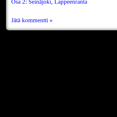
Osa 2: Seinäjoki, Lappeenranta
Jätä kommentti »