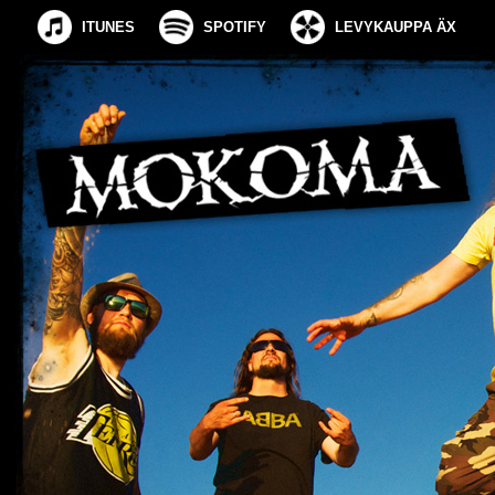
ITUNES
SPOTIFY
LEVYKAUPPA ÄX