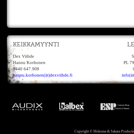
KEIKKAMYYNTI
L
Dex Viihde
S
Hannu Korhonen
PL 7
0440 647 908
hannu.korhonen(ät)dexviihde.fi
info(ä
Copyright © Mokoma & Sakara Productions