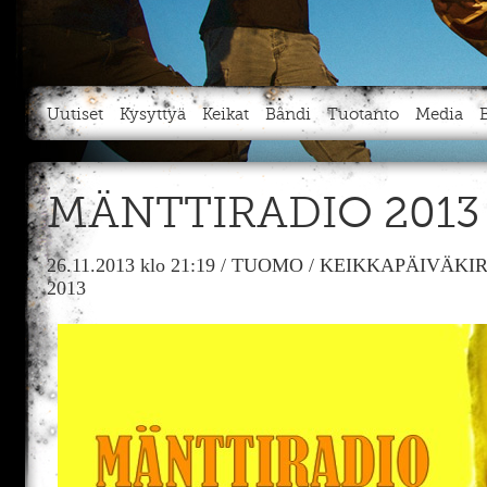
Uutiset
Kysyttyä
Keikat
Bändi
Tuotanto
Media
MÄNTTIRADIO 2013
26.11.2013
klo 21:19
/
TUOMO
/
KEIKKAPÄIVÄKIR
2013