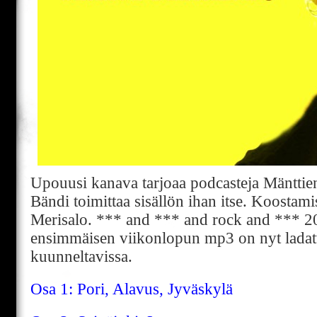
Upouusi kanava tarjoaa podcasteja Mänttien
Bändi toimittaa sisällön ihan itse. Koostam
Merisalo. *** and *** and rock and *** 2
ensimmäisen viikonlopun mp3 on nyt ladatt
kuunneltavissa.
Osa 1: Pori, Alavus, Jyväskylä