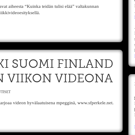
vat aiheesta “Kuinka teidän tulisi elää” valtakunnan
ikkivideoesityksellä.
KI SUOMI FINLAND
N VIIKON VIDEONA
TISET
arjoaa videon hyvälaatuisena mpegginä, www.sfperkele.net.