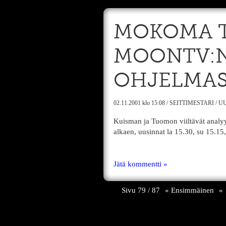
MOKOMA 
MOONTV:N
OHJELMA
02.11.2001
klo 15:08
/
SEITTIMESTARI
/
UU
Kuisman ja Tuomon viiltävät analyys
alkaen, uusinnat la 15.30, su 15.15,
Jätä kommentti »
Sivu 79 / 87
« Ensimmäinen
«