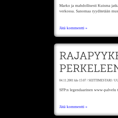
Marko ja mahdollisesti Kuisma jatka
verkossa. Sanomaa ryyditetään musi
Jätä kommentti »
RAJAPYYK
PERKELEE
04.11.2001
klo 15:07
/
SEITTIMESTARI
/
UU
SFP:n legendaarinen www-palvelu t
Jätä kommentti »