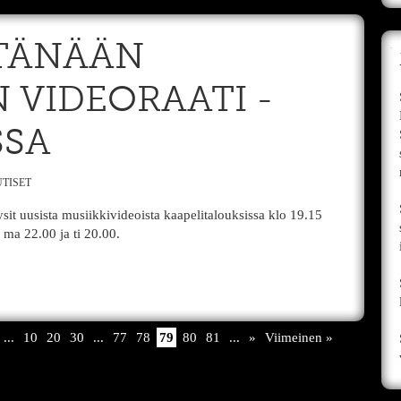
TÄNÄÄN
 VIDEORAATI -
SSA
TISET
it uusista musiikkivideoista kaapelitalouksissa klo 19.15
 ma 22.00 ja ti 20.00.
...
10
20
30
...
77
78
79
80
81
...
»
Viimeinen »