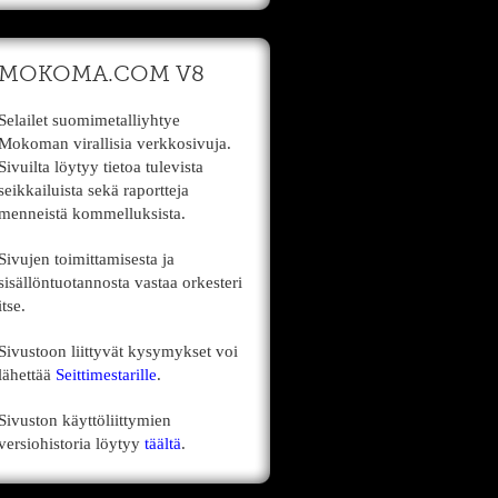
MOKOMA.COM V8
Selailet suomimetalliyhtye
Mokoman virallisia verkkosivuja.
Sivuilta löytyy tietoa tulevista
seikkailuista sekä raportteja
menneistä kommelluksista.
Sivujen toimittamisesta ja
sisällöntuotannosta vastaa orkesteri
itse.
Sivustoon liittyvät kysymykset voi
lähettää
Seittimestarille
.
Sivuston käyttöliittymien
versiohistoria löytyy
täältä
.