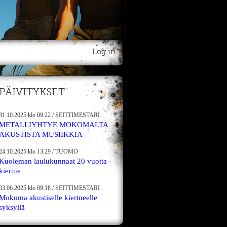
Log in
PÄIVITYKSET
31.10.2025
klo 09:22
/
SEITTIMESTARI
METALLIYHTYE MOKOMALTA
AKUSTISTA MUSIIKKIA
24.10.2025
klo 13:29
/
TUOMO
Kuoleman laulukunnaat 20 vuotta -
kiertue
03.06.2025
klo 09:18
/
SEITTIMESTARI
Mokoma akustiselle kiertueelle
syksyllä