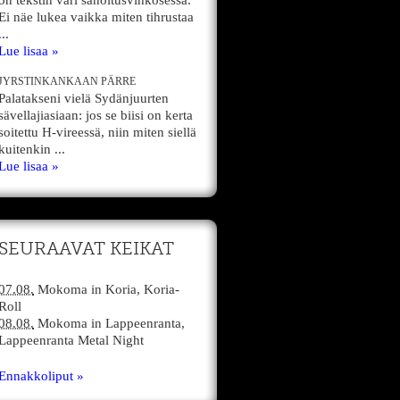
on tekstin väri sanoitusvihkosessa.
Ei näe lukea vaikka miten tihrustaa
...
Lue lisaa »
JYRSTINKANKAAN PÄRRE
Palatakseni vielä Sydänjuurten
sävellajiasiaan: jos se biisi on kerta
soitettu H-vireessä, niin miten siellä
kuitenkin ...
Lue lisaa »
SEURAAVAT KEIKAT
07.08.
Mokoma
in
Koria,
Koria-
Roll
08.08.
Mokoma
in
Lappeenranta,
Lappeenranta Metal Night
Ennakkoliput »