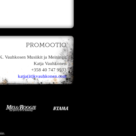
PROMOOTIO
K. Vauhkosen Musiikit ja Meiningit
Katja Vauhkonen
+358 40 747 9933
katja(ät)kvauhkonen.com
ään.