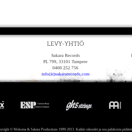
LEVY-YHTIÖ
Sakara Records
PL 799, 33101 Tampere
0400 252 756
info(ät)sakararecords.com
yright © Mokoma & Sakara Productions 1999-2013. Kaikki oikeudet ja osa pahiksista pidätet