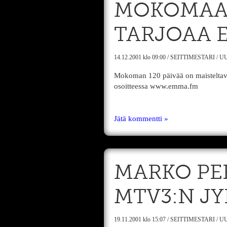
MOKOMAA 
TARJOAA 
14.12.2001
klo 09:00
/
SEITTIMESTARI
/
UU
Mokoman 120 päivää on maisteltaviss
osoitteessa www.emma.fm
Jätä kommentti »
MARKO PER
MTV3:N JY
19.11.2001
klo 15:07
/
SEITTIMESTARI
/
UU