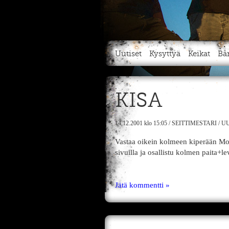
Uutiset
Kysyttyä
Keikat
Bä
KISA
14.12.2001
klo 15:05
/
SEITTIMESTARI
/
UU
Vastaa oikein kolmeen kiperään M
sivuilla ja osallistu kolmen paita+
Jätä kommentti »