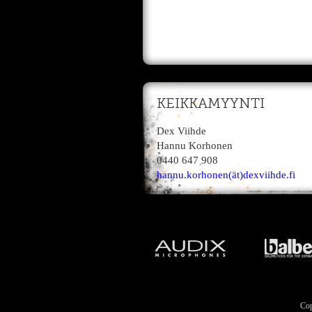
KEIKKAMYYNTI
Dex Viihde
Hannu Korhonen
0440 647 908
hannu.korhonen(ät)dexviihde.fi
Cop