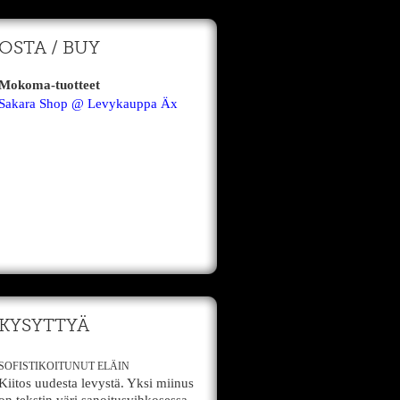
OSTA / BUY
Mokoma-tuotteet
Sakara Shop @ Levykauppa Äx
KYSYTTYÄ
SOFISTIKOITUNUT ELÄIN
Kiitos uudesta levystä. Yksi miinus