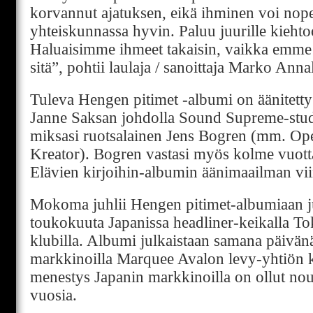
korvannut ajatuksen, eikä ihminen voi nope
yhteiskunnassa hyvin. Paluu juurille kieht
Haluaisimme ihmeet takaisin, vaikka emme
sitä”, pohtii laulaja / sanoittaja Marko Anna
Tuleva Hengen pitimet -albumi on äänitett
Janne Saksan johdolla Sound Supreme-stud
miksasi ruotsalainen Jens Bogren (mm. O
Kreator). Bogren vastasi myös kolme vuotta 
Elävien kirjoihin-albumin äänimaailman vii
Mokoma juhlii Hengen pitimet-albumiaan j
toukokuuta Japanissa headliner-keikalla 
klubilla. Albumi julkaistaan samana päivä
markkinoilla Marquee Avalon levy-yhtiön 
menestys Japanin markkinoilla on ollut nou
vuosia.