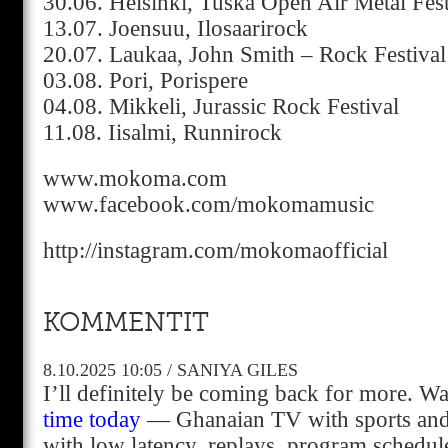
30.06. Helsinki, Tuska Open Air Metal Fest
13.07. Joensuu, Ilosaarirock
20.07. Laukaa, John Smith – Rock Festival
03.08. Pori, Porispere
04.08. Mikkeli, Jurassic Rock Festival
11.08. Iisalmi, Runnirock
www.mokoma.com
www.facebook.com/mokomamusic
http://instagram.com/mokomaofficial
KOMMENTIT
8.10.2025
10:05
/
SANIYA GILES
I’ll definitely be coming back for more. W
time today
— Ghanaian TV with sports and
with low latency. replays, program schedule