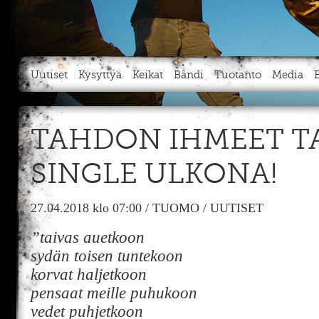
Uutiset
Kysyttyä
Keikat
Bändi
Tuotanto
Media
TAHDON IHMEET TA
SINGLE ULKONA!
27.04.2018
klo 07:00
/
TUOMO
/
UUTISET
”taivas auetkoon
sydän toisen tuntekoon
korvat haljetkoon
pensaat meille puhukoon
vedet puhjetkoon