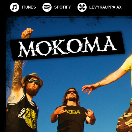
ITUNES
SPOTIFY
LEVYKAUPPA ÄX