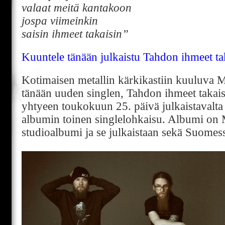
valaat meitä kantakoon
jospa viimeinkin
saisin ihmeet takaisin”
Kuuntele tänään julkaistu Tahdon ihmeet ta
Kotimaisen metallin kärkikastiin kuuluva 
tänään uuden singlen, Tahdon ihmeet takai
yhtyeen toukokuun 25. päivä julkaistavalta
albumin toinen singlelohkaisu. Albumi 
studioalbumi ja se julkaistaan sekä Suomess