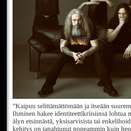
”Kaipuu selittämättömään ja itseään suure
Ihminen hakee identiteettikriisiinsä lohtua
älyn etsinnästä, yksisarvisista tai enkelihoi
kehitys on tapahtunut nopeammin kuin hen