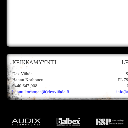
KEIKKAMYYNTI
L
Dex Viihde
S
Hannu Korhonen
PL 7
0440 647 908
hannu.korhonen(ät)dexviihde.fi
info(ä