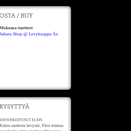
OSTA / BUY
Mokoma-tuotteet
Sakara Shop @ Levykauppa Äx
KYSYTTYÄ
SOFISTIKOITUNUT ELÄIN
Kiitos uudesta levystä. Yksi miinus