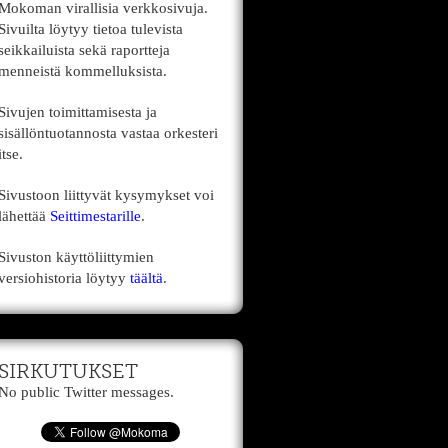
Mokoman virallisia verkkosivuja.
Sivuilta löytyy tietoa tulevista
seikkailuista sekä raportteja
menneistä kommelluksista.
Sivujen toimittamisesta ja
sisällöntuotannosta vastaa orkesteri
itse.
Sivustoon liittyvät kysymykset voi
lähettää
Seittimestarille
.
Sivuston käyttöliittymien
versiohistoria löytyy
täältä
.
SIRKUTUKSET
No public Twitter messages.