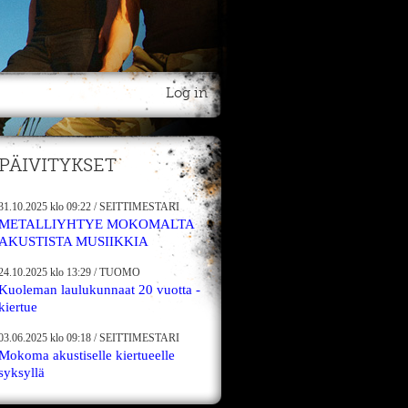
Log in
PÄIVITYKSET
31.10.2025
klo 09:22
/
SEITTIMESTARI
METALLIYHTYE MOKOMALTA
AKUSTISTA MUSIIKKIA
24.10.2025
klo 13:29
/
TUOMO
Kuoleman laulukunnaat 20 vuotta -
kiertue
03.06.2025
klo 09:18
/
SEITTIMESTARI
Mokoma akustiselle kiertueelle
syksyllä