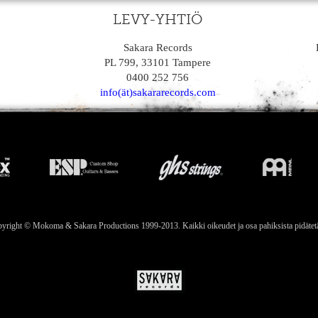
LEVY-YHTIÖ
Sakara Records
PL 799, 33101 Tampere
0400 252 756
info(ät)sakararecords.com
yright © Mokoma & Sakara Productions 1999-2013. Kaikki oikeudet ja osa pahiksista pidätet