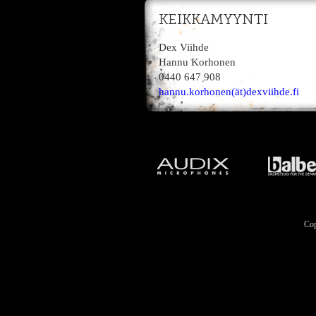
KEIKKAMYYNTI
Dex Viihde
Hannu Korhonen
0440 647 908
hannu.korhonen(ät)dexviihde.fi
Cop