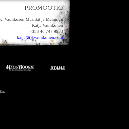
PROMOOTIO
K. Vauhkosen Musiikit ja Meiningit
Katja Vauhkonen
+358 40 747 9933
katja(ät)kvauhkonen.com
ään.