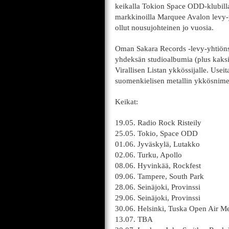
keikalla Tokion Space ODD-klubill
markkinoilla Marquee Avalon levy-
ollut nousujohteinen jo vuosia.
Oman Sakara Records -levy-yhtiöns
yhdeksän studioalbumia (plus kaksi
Virallisen Listan ykkössijalle. Use
suomenkielisen metallin ykkösnime
Keikat:
19.05. Radio Rock Risteily
25.05. Tokio, Space ODD
01.06. Jyväskylä, Lutakko
02.06. Turku, Apollo
08.06. Hyvinkää, Rockfest
09.06. Tampere, South Park
28.06. Seinäjoki, Provinssi
29.06. Seinäjoki, Provinssi
30.06. Helsinki, Tuska Open Air Met
13.07. TBA