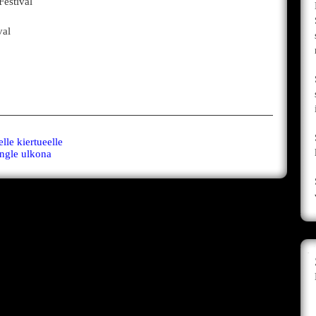
Festival
val
le kiertueelle
ingle ulkona