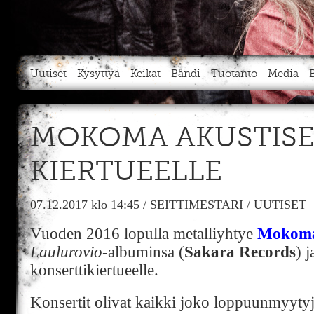
Uutiset
Kysyttyä
Keikat
Bändi
Tuotanto
Media
MOKOMA AKUSTISE
KIERTUEELLE
07.12.2017
klo 14:45
/
SEITTIMESTARI
/
UUTISET
Vuoden 2016 lopulla metalliyhtye
Mokom
Laulurovio
-albuminsa (
Sakara Records
) j
konserttikiertueelle.
Konsertit olivat kaikki joko loppuunmyytyjä