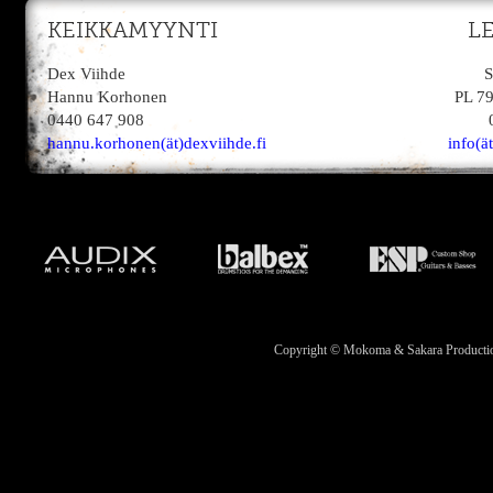
KEIKKAMYYNTI
L
Dex Viihde
S
Hannu Korhonen
PL 7
0440 647 908
hannu.korhonen(ät)dexviihde.fi
info(ä
Copyright © Mokoma & Sakara Productions