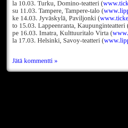
la 10.03. Turku, Domino-teatteri (
www.tick
su 11.03. Tampere, Tampere-talo (
www.lipp
ke 14.03. Jyväskylä, Paviljonki (
www.ticket
to 15.03. Lappeenranta, Kaupunginteatteri 
pe 16.03. Imatra, Kulttuuritalo Virta (
www.t
la 17.03. Helsinki, Savoy-teatteri (
www.lipp
Jätä kommentti »