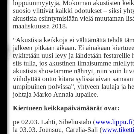
loppuunmyytyjä. Mokoman akustisten keik
suosio ylittivät kaikki odotukset – siksi yhty
akustisia esiintymisiään vielä muutaman lis
maaliskuussa 2018.
“Akustisia keikkoja ei välttämättä tehdä t
jälkeen pitkään aikaan. Ei ainakaan kiertu
tykitetään uusi levy ja lähdetään festareill
siis tulla, jos akustinen ilmaisumme miellyt
akustista showtamme nähnyt, niin voin luv
vii
hdyttää ontto kitara sylissä aivan samaan
umpipuinen polvissa”, yhtyeen laulaja ja h
johtaja Marko Annala lupailee.
Kiertueen keikkapäivämäärät ovat:
pe 02.03. Lahti, Sibeliustalo (
www.lippu.fi
la 03.03. Joensuu, Carelia-Sali (
www.tiketti