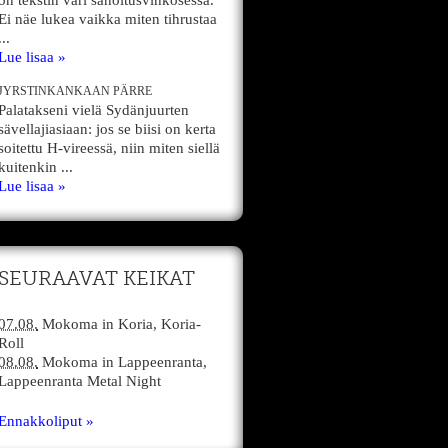
on tekstin väri sanoitusvihkosessa.
Ei näe lukea vaikka miten tihrustaa
...
Lue lisaa »
JYRSTINKANKAAN PÄRRE
Palatakseni vielä Sydänjuurten
sävellajiasiaan: jos se biisi on kerta
soitettu H-vireessä, niin miten siellä
kuitenkin ...
Lue lisaa »
SEURAAVAT KEIKAT
07.08.
Mokoma
in
Koria,
Koria-
Roll
08.08.
Mokoma
in
Lappeenranta,
Lappeenranta Metal Night
Ennakkoliput »