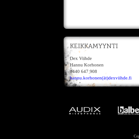
KEIKKAMYYNTI
Dex Viihde
Hannu Korhonen
0440 647 908
hannu.korhonen(ät)dexviihde.fi
Cop