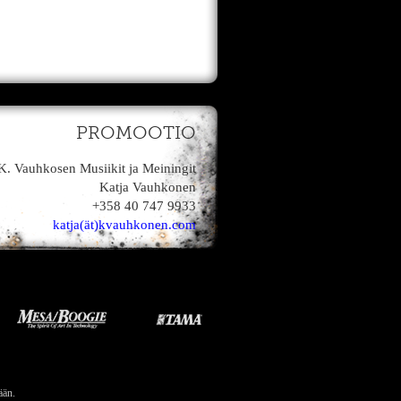
PROMOOTIO
K. Vauhkosen Musiikit ja Meiningit
Katja Vauhkonen
+358 40 747 9933
katja(ät)kvauhkonen.com
ään.