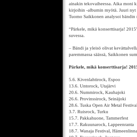
ainakin tekovaiheessa. Aika moni k
kirjoihin -albumin myötä. Juuri nyt 
Tuomo Saikkonen analysoi bändin m
“Pärkele, mikä konserttisarja! 201
suvessa.
– Bändi ja yleisö olivat kevättalve
paremmassa säässä, Saikkonen su
Pärkele, mikä konserttisarja! 201
5.6. Kivenlahtirock, Espoo
13.6. Untorock, Utajärvi
20.6. Nummirock, Kauhajoki
26.6. Provinssirock, Seinäjoki
28.6. Tuska Open Air Metal Festival
3.7. Ruisrock, Turku
15.7. Pakkahuone, Tammerfest
17.7. Rakuunarock, Lappeenranta
18.7. Wanaja Festival, Hämeenlinn