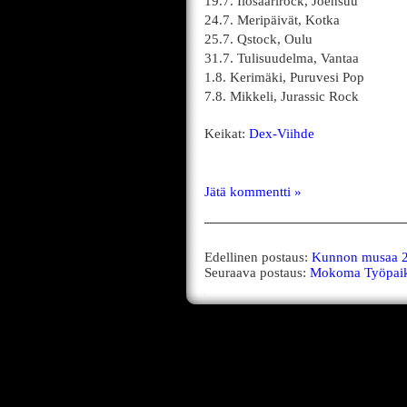
19.7. Ilosaarirock, Joensuu
24.7. Meripäivät, Kotka
25.7. Qstock, Oulu
31.7. Tulisuudelma, Vantaa
1.8. Kerimäki, Puruvesi Pop
7.8. Mikkeli, Jurassic Rock
Keikat:
Dex-Viihde
Jätä kommentti »
Edellinen postaus:
Kunnon musaa 20
Seuraava postaus:
Mokoma Työpaika