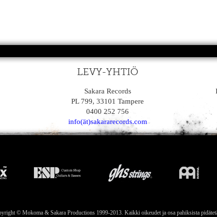
LEVY-YHTIÖ
Sakara Records
PL 799, 33101 Tampere
0400 252 756
info(ät)sakararecords.com
yright © Mokoma & Sakara Productions 1999-2013. Kaikki oikeudet ja osa pahiksista pidätet