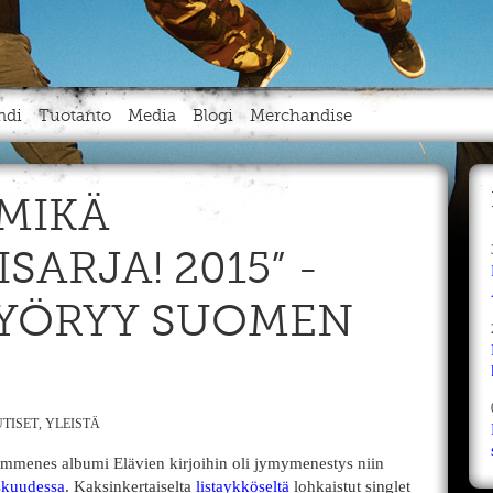
ndi
Tuotanto
Media
Blogi
Merchandise
 MIKÄ
SARJA! 2015” -
VYÖRYY SUOMEN
TISET
,
YLEISTÄ
menes albumi Elävien kirjoihin oli jymymenestys niin
eskuudessa
. Kaksinkertaiselta
listaykköseltä
lohkaistut singlet