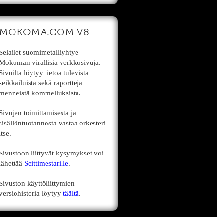
MOKOMA.COM V8
Selailet suomimetalliyhtye
Mokoman virallisia verkkosivuja.
Sivuilta löytyy tietoa tulevista
seikkailuista sekä raportteja
menneistä kommelluksista.
Sivujen toimittamisesta ja
sisällöntuotannosta vastaa orkesteri
itse.
Sivustoon liittyvät kysymykset voi
lähettää
Seittimestarille
.
Sivuston käyttöliittymien
versiohistoria löytyy
täältä
.