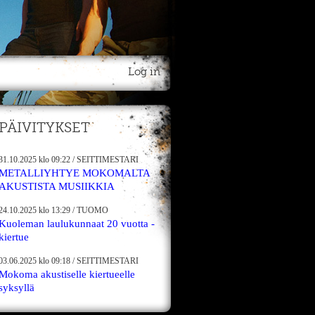
Log in
PÄIVITYKSET
31.10.2025
klo 09:22
/
SEITTIMESTARI
METALLIYHTYE MOKOMALTA
AKUSTISTA MUSIIKKIA
24.10.2025
klo 13:29
/
TUOMO
Kuoleman laulukunnaat 20 vuotta -
kiertue
03.06.2025
klo 09:18
/
SEITTIMESTARI
Mokoma akustiselle kiertueelle
syksyllä