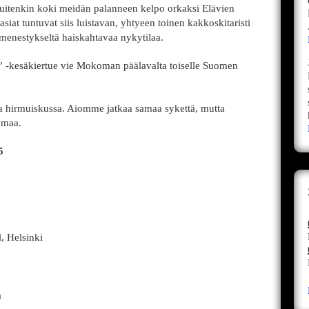
uitenkin koki meidän palanneen kelpo orkaksi Elävien
asiat tuntuvat siis luistavan, yhtyeen toinen kakkoskitaristi
enestykseltä haiskahtavaa nykytilaa.
5” -kesäkiertue vie Mokoman päälavalta toiselle Suomen
lla hirmuiskussa. Aiomme jatkaa samaa sykettä, mutta
mmaa.
5
, Helsinki
a