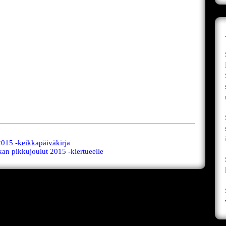
15 -keikkapäiväkirja
n pikkujoulut 2015 -kiertueelle