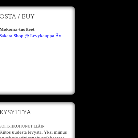
OSTA / BUY
Mokoma-tuotteet
Sakara Shop @ Levykauppa Äx
KYSYTTYÄ
SOFISTIKOITUNUT ELÄIN
Kiitos uudesta levystä. Yksi miinus