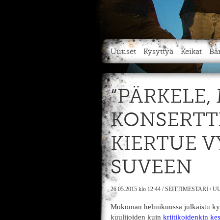
Uutiset
Kysyttyä
Keikat
Bä
“PÄRKELE,
KONSERTTI
KIERTUE 
SUVEEN
26.05.2015
klo 12:44
/
SEITTIMESTARI
/
UU
Mokoman helmikuussa julkaistu kym
kuulijoiden kuin
kriitikoidenkin k