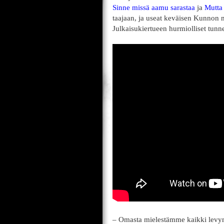
Sinne missä aamu sarastaa
ja
Mutta 
taajaan, ja useat keväisen Kunnon 
Julkaisukiertueen hurmiolliset tunn
– Omasta mielestämme kaikki levymm