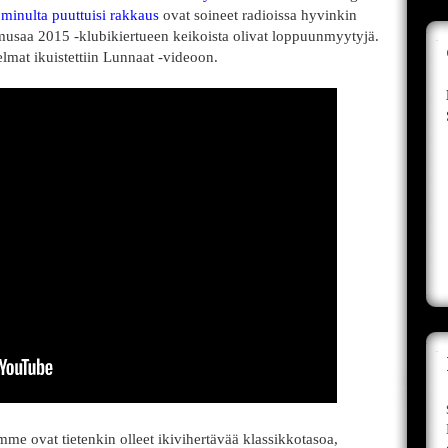
minulta puuttuisi rakkaus
ovat soineet radioissa hyvinkin
musaa 2015 -klubikiertueen keikoista olivat loppuunmyytyjä.
elmat ikuistettiin Lunnaat -videoon.
e ovat tietenkin olleet ikivihertävää klassikkotasoa,