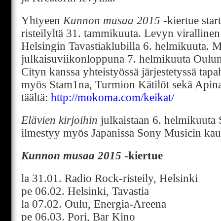
Yhtyeen
Kunnon musaa 2015
-kiertue star
risteilyltä 31. tammikuuta. Levyn viralline
Helsingin Tavastiaklubilla 6. helmikuuta.
julkaisuviikonloppuna 7. helmikuuta Oulun 
Cityn kanssa yhteistyössä järjestetyssä tap
myös Stam1na, Turmion Kätilöt sekä Apina.
täältä:
http://mokoma.com/keikat/
Elävien kirjoihin
julkaistaan 6. helmikuuta
ilmestyy myös Japanissa Sony Musicin kaut
Kunnon musaa 2015
-kiertue
la 31.01. Radio Rock-risteily, Helsinki
pe 06.02. Helsinki, Tavastia
la 07.02. Oulu, Energia-Areena
pe 06.03. Pori, Bar Kino