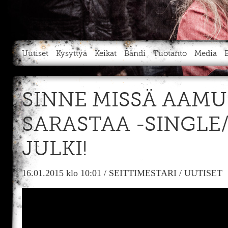
Uutiset
Kysyttyä
Keikat
Bändi
Tuotanto
Media
SINNE MISSÄ AAMU
SARASTAA -SINGLE
JULKI!
16.01.2015
klo 10:01
/
SEITTIMESTARI
/
UUTISET