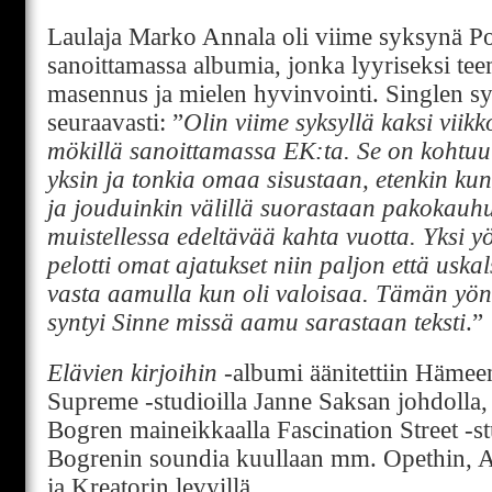
Laulaja Marko Annala oli viime syksynä Po
sanoittamassa albumia, jonka lyyriseksi tee
masennus ja mielen hyvinvointi. Singlen s
seuraavasti: ”
Olin viime syksyllä kaksi viik
mökillä sanoittamassa EK:ta. Se on kohtuull
yksin ja tonkia omaa sisustaan, etenkin kun
ja jouduinkin välillä suorastaan pakokauh
muistellessa edeltävää kahta vuotta. Yksi yö
pelotti omat ajatukset niin paljon että uskal
vasta aamulla kun oli valoisaa. Tämän yön
syntyi Sinne missä aamu sarastaan teksti
.”
Elävien kirjoihin
-albumi äänitettiin Hämee
Supreme -studioilla Janne Saksan johdolla, 
Bogren maineikkaalla Fascination Street -st
Bogrenin soundia kuullaan mm. Opethin,
ja Kreatorin levyillä.