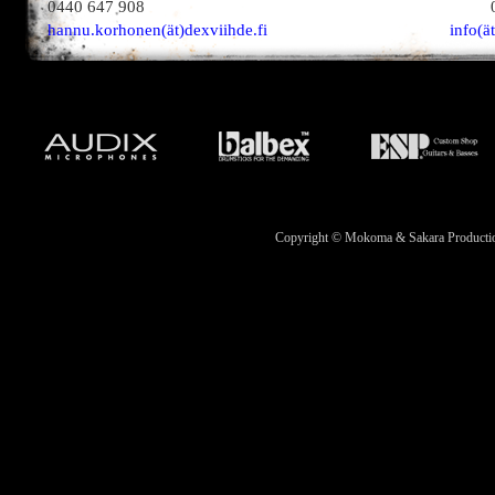
0440 647 908
hannu.korhonen(ät)dexviihde.fi
info(ä
Copyright © Mokoma & Sakara Productions