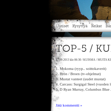
Uutiset
Kysyttyä
Keikat
Bä
TOP-5 / K
17.09.2013
klo 06:30
/
KUISMA
/
MUITA K
1. Mokoma (ryyp.. soittokaverit)
2. Brön / Broen (tv-ohjelmat)
3. Mustat vanteet (uudet mustat)
4. Carcass: Surgigal Steel (vuoden 
5. D Ryan Murray, Columbus Blue Jac
Jätä kommentti »