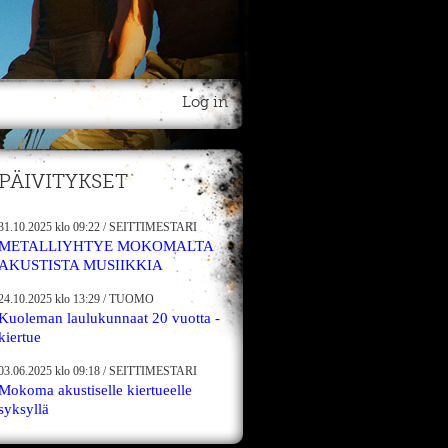
Log in
PÄIVITYKSET
31.10.2025
klo 09:22
/
SEITTIMESTARI
METALLIYHTYE MOKOMALTA
AKUSTISTA MUSIIKKIA
24.10.2025
klo 13:29
/
TUOMO
Kuoleman laulukunnaat 20 vuotta -
kiertue
03.06.2025
klo 09:18
/
SEITTIMESTARI
Mokoma akustiselle kiertueelle
syksyllä