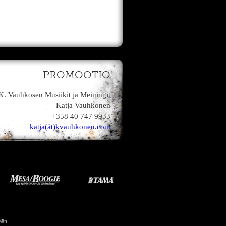
PROMOOTIO
K. Vauhkosen Musiikit ja Meiningit
Katja Vauhkonen
+358 40 747 9933
katja(ät)kvauhkonen.com
ään.