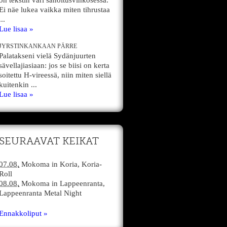
on tekstin väri sanoitusvihkosessa.
Ei näe lukea vaikka miten tihrustaa
...
Lue lisaa »
JYRSTINKANKAAN PÄRRE
Palatakseni vielä Sydänjuurten
sävellajiasiaan: jos se biisi on kerta
soitettu H-vireessä, niin miten siellä
kuitenkin ...
Lue lisaa »
SEURAAVAT KEIKAT
07.08.
Mokoma
in
Koria,
Koria-
Roll
08.08.
Mokoma
in
Lappeenranta,
Lappeenranta Metal Night
Ennakkoliput »