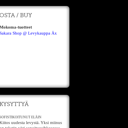
OSTA / BUY
Mokoma-tuotteet
Sakara Shop @ Levykauppa Äx
KYSYTTYÄ
SOFISTIKOITUNUT ELÄIN
Kiitos uudesta levystä. Yksi miinus