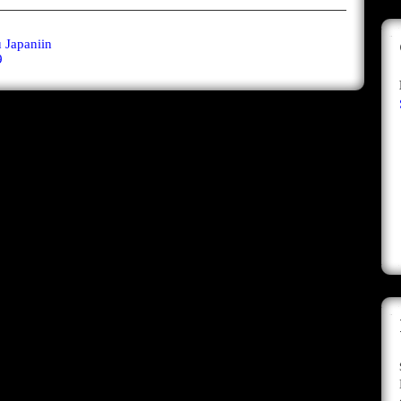
 Japaniin
9