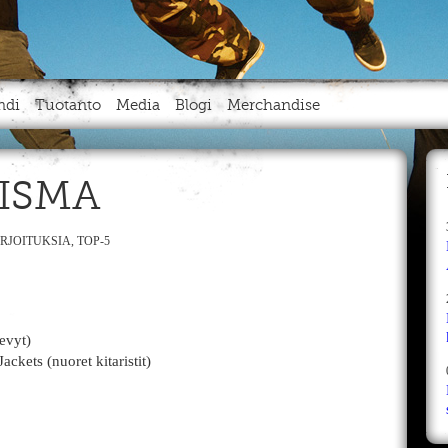
ndi
Tuotanto
Media
Blogi
Merchandise
UISMA
IRJOITUKSIA
,
TOP-5
levyt)
kets (nuoret kitaristit)