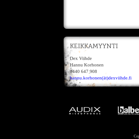
KEIKKAMYYNTI
Dex Viihde
Hannu Korhonen
0440 647 908
hannu.korhonen(ät)dexviihde.fi
Cop