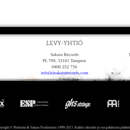
LEVY-YHTIÖ
Sakara Records
PL 799, 33101 Tampere
0400 252 756
info(ät)sakararecords.com
yright © Mokoma & Sakara Productions 1999-2013. Kaikki oikeudet ja osa pahiksista pidätet