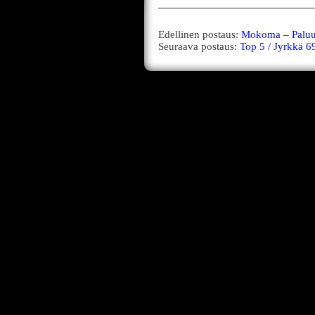
Edellinen postaus:
Mokoma – Paluu
Seuraava postaus:
Top 5 / Jyrkkä 6