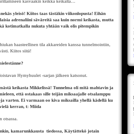
rittamiseen kasvaakin keikka keikalta…
ekäs yleisö! Kiitos taas tästäkin viikonlopusta! Eihän
aisia adrenaliini säväreitä saa kuin normi keikasta, mutta
ä kotimatkalla nukuta yhtään vaik olis pitempikin
 hiukan haasteellinen tila akkareiden kanssa tunnelmointiin,
ästi. Kiitos siitä!
mielestänne?
loistavan Hymyhuulet -sarjan jälkeen katsonut.
ömästä keikasta Mikkelissä! Tunnelma oli mitä mahtavin ja
i mieleen, että ostakaas sille teijän miksaajalle otsalamppu
a varten. Ei varmaan oo kiva miksailla yhellä kädellä ku
vielä kerran, t: Miida
 otsassa.
enkin, kamarunkkausta tiedossa, Käytättekö jotain