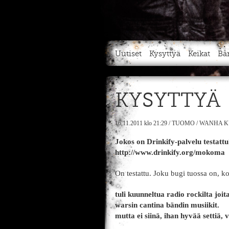
Uutiset
Kysyttyä
Keikat
Bä
KYSYTTYÄ
16.11.2011
klo 21:29
/
TUOMO
/
WANHA K
Jokos on Drinkify-palvelu testa
http://www.drinkify.org/mokoma
On testattu. Joku bugi tuossa on, k
tuli kuunneltua radio rockilta joit
warsin cantina bändin musiikit.
mutta ei siinä, ihan hyvää settiä,