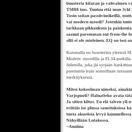
buusteria kitaran ja vahvaimen vä
TS808 tms. Tuntuu että mun 3chl 
Tosin soitan passiivimikeillä, mut
vai modern moodi? Jotenkin tuntu
tarkkaan pikkauksen ja paiskontaan
saanut paremman out-from-the box
silti ei ole mieleinen. EQ on tosi ou
Kuismalla on buusterina yleensä SD-
Modern -moodilla ja EL34-putkilla
Stiletolla, joka jäi syrjään hankitt
paremmin kuin soinniltaan runsaampi
merkityksessä.
Miten kokoelman nimeksi, ainakin 
Varjopuoli? Haluatteko avata tät
Ja sitten kiitos. En elä talven yl
erittäis iso plussa sanoituksissa 
tuota akustista levyä kuunnellessa
Näkyillään Lutakossa.
~Anniina