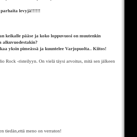
parhaita levyjä!!!!!!
n keikalle pääse ja koko loppuvuosi on muutenkin
la alkuvuodestakin?
aa yksin pimeässä ja kuuntelee Varjopuolta.. Kiitos!
o Rock -risteilyyn. On vielä täysi arvoitus, mitä sen jälkeen
en tiedän,että meno on verraton!