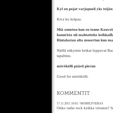
Kyl on pojat varjopuoli yks teijän 
Kiva ko kelpaa.
Miä onneton kun en tonne Kouvola
hanurista nii mahtatteko keikkail
Rintalastan alta musertuu kun mak
Näillä näkymin keikat loppuvat Radi
tapahtuu.
mörökölli päästi pierun
Good for mörökölli.
KOMMENTIT
17.11.2011
10:01
/
MOBIILIVIERAS
Onko radio rock keikka virraton? S