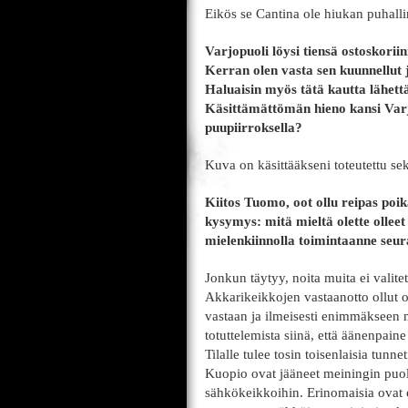
Eikös se Cantina ole hiukan puhall
Varjopuoli löysi tiensä ostoskorii
Kerran olen vasta sen kuunnellut ja
Haluaisin myös tätä kautta lähettää
Käsittämättömän hieno kansi Var
puupiirroksella?
Kuva on käsittääkseni toteutettu sek
Kiitos Tuomo, oot ollu reipas poi
kysymys: mitä mieltä olette olleet
mielenkiinnolla toimintaanne seura
Jonkun täytyy, noita muita ei valite
Akkarikeikkojen vastaanotto ollut 
vastaan ja ilmeisesti enimmäkseen my
totuttelemista siinä, että äänenpain
Tilalle tulee tosin toisenlaisia tunn
Kuopio ovat jääneet meiningin puol
sähkökeikkoihin. Erinomaisia ovat 