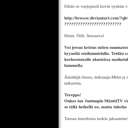
Eihän se varjopuoli kovin synkän v
http://browse.deviantart.com/?
?????????????????????????
Hmm. Ööh. Seuraava!
Voi jeesus kristus miten suunnaton
kyyneliä ensikuuntelulla. Teidän 
korkeemmalle akusisissa nauhotuksi
kuunnella.
Äänittäjä-Juuso, miksaaja-Miitri ja 
taikureita.
Tereppa!
Onkos tuo Juutuupin MänttiTV vielä
se tällä hetkellä oo, mutta tuleek
Tuossa muodossa tuskin jaksamme/e