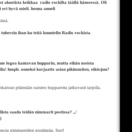
st akustista keikkaa radio rockilta täällä hämeessä. Oli
li eri hyvä mieli. henna anneli
iinä.
s tuhersin ihan ku teitä kuuntelin Radio rockista.
rinne logoa kantavan hupparin, mutta eihän moista
illa! hmph. onneksi korjaatte asian pikimmiten, eikösjuu?
hkaissut pitämään naisten huppareita jatkuvasti tarjolla.
ista saada teidän nimmarit postissa? ,,/
)
noja nimmareiden postittajia. Sori!