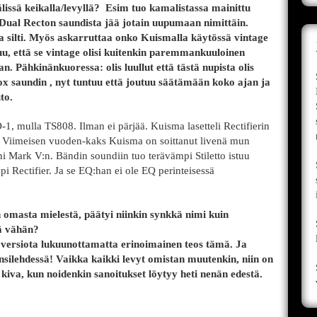
lissä keikalla/levyllä? Esim tuo kamalistassa mainittu
Dual Recton saundista jää jotain uupumaan nimittäin.
ta silti. Myös askarruttaa onko Kuismalla käytössä vintage
u, että se vintage olisi kuitenkin paremmankuuloinen
. Pähkinänkuoressa: olis luullut että tästä nupista olis
 saundin , nyt tuntuu että joutuu säätämään koko ajan ja
to.
1, mulla TS808. Ilman ei pärjää. Kuisma lasetteli Rectifierin
. Viimeisen vuoden-kaks Kuisma on soittanut livenä mun
uani Mark V:n. Bändin soundiin tuo terävämpi Stiletto istuu
 Rectifier. Ja se EQ:han ei ole EQ perinteisessä
omasta mielestä, päätyi niinkin synkkä nimi kuin
ä vähän?
i:n versiota lukuunottamatta erinoimainen teos tämä. Ja
kansilehdessä! Vaikka kaikki levyt omistan muutenkin, niin on
 kiva, kun noidenkin sanoitukset löytyy heti nenän edestä.