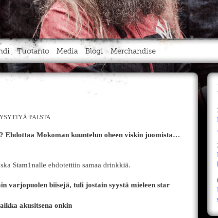
ndi
Tuotanto
Media
Blogi
Merchandise
YSYTTYÄ-PALSTA
ttu? Ehdottaa Mokoman kuuntelun oheen viskin juomista…
oska Stam1nalle ehdotettiin samaa drinkkiä.
ain varjopuolen biisejä, tuli jostain syystä mieleen star
 vaikka akusitsena onkin