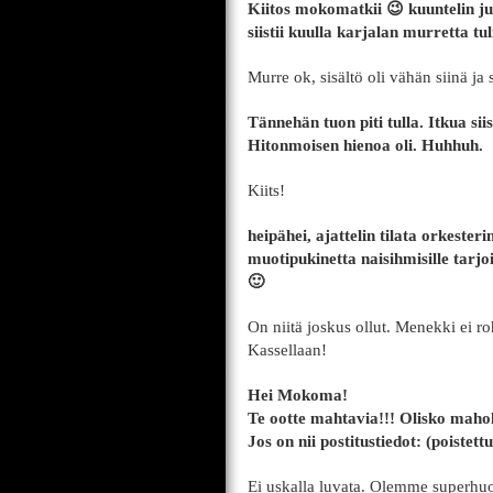
Kiitos mokomatkii 😉 kuuntelin ju
siistii kuulla karjalan murretta tu
Murre ok, sisältö oli vähän siinä ja s
Tännehän tuon piti tulla. Itkua sii
Hitonmoisen hienoa oli. Huhhuh.
Kiits!
heipähei, ajattelin tilata orkeste
muotipukinetta naisihmisille tarjo
🙂
On niitä joskus ollut. Menekki ei ro
Kassellaan!
Hei Mokoma!
Te ootte mahtavia!!! Olisko maholl
Jos on nii postitustiedot: (poistettu
Ei uskalla luvata. Olemme superhuo