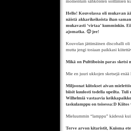
momentum sähköisten soittimien ku
Hello! Kouvolassa oli mukavan ään
näistä akkarikeikoista ihan samanl
mukavasti ‘virtaa’ kumminkin. Eik
ajomatka. 🙂 jee!
Kouvolan jättimäinen discohalli oli
mutta jengi tosiaan paikkasi kiitettäv
Mikä on Pulttiboisin paras sketsi 
Mie en juuri ukkojen sketsejä enää 
Miljoonat kiitokset aivan mielett
biisit kuulosti todella upeilta. Tul
Wilhelmiä vastaavia keikkapaikkoj
taskulamppu on toisessa:D Kiitos 
Mieluummin “lamppu” kädessä kuin
Terve arvon kitaristit, Kuisma et