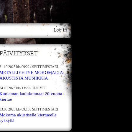
Log in
PÄIVITYKSET
31.10.2025
klo 09:22
/
SEITTIMESTARI
METALLIYHTYE MOKOMALTA
AKUSTISTA MUSIIKKIA
24.10.2025
klo 13:29
/
TUOMO
Kuoleman laulukunnaat 20 vuotta -
kiertue
03.06.2025
klo 09:18
/
SEITTIMESTARI
Mokoma akustiselle kiertueelle
syksyllä