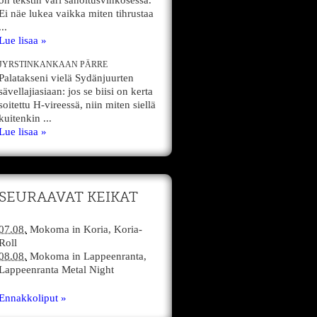
on tekstin väri sanoitusvihkosessa.
Ei näe lukea vaikka miten tihrustaa
...
Lue lisaa »
JYRSTINKANKAAN PÄRRE
Palatakseni vielä Sydänjuurten
sävellajiasiaan: jos se biisi on kerta
soitettu H-vireessä, niin miten siellä
kuitenkin ...
Lue lisaa »
SEURAAVAT KEIKAT
07.08.
Mokoma
in
Koria,
Koria-
Roll
08.08.
Mokoma
in
Lappeenranta,
Lappeenranta Metal Night
Ennakkoliput »