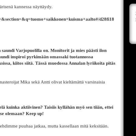
ärisenä kannessa näyttäydy.
qh=&section=&q=tuomo+saikkonen+kuisma+aalto#/d28fi18
 saundi Varjopuolilla on. Monitorit ja mies päästi ilon
saundi inspiroi pyrkimään omassaki tuotannossa
ssa, kiitos siitä. Tässä muodossa Annalan lyriikoita pitäs
masteroijat Mika sekä Antti olivat kieltämättä varsinaisia
 kuinka aktiivinen? Taisiis kyllähän myö sen tiiän, ettei
o se olemaan? Keep up!
hdimme puuhaa jatkaa, mutta kassellaan mitä keksitään.