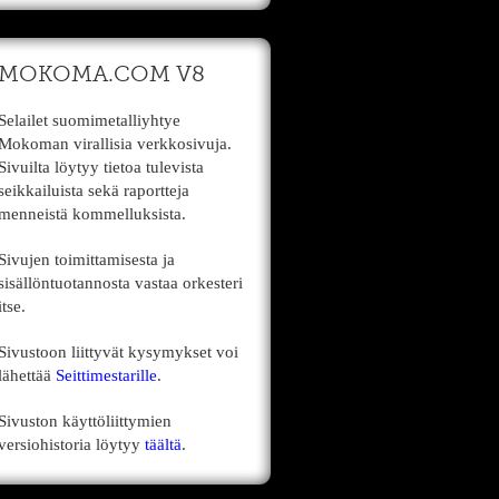
MOKOMA.COM V8
Selailet suomimetalliyhtye
Mokoman virallisia verkkosivuja.
Sivuilta löytyy tietoa tulevista
seikkailuista sekä raportteja
menneistä kommelluksista.
Sivujen toimittamisesta ja
sisällöntuotannosta vastaa orkesteri
itse.
Sivustoon liittyvät kysymykset voi
lähettää
Seittimestarille
.
Sivuston käyttöliittymien
versiohistoria löytyy
täältä
.