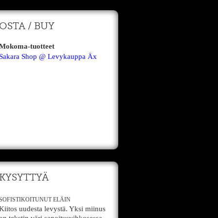
OSTA / BUY
Mokoma-tuotteet
Sakara Shop @ Levykauppa Äx
KYSYTTYÄ
SOFISTIKOITUNUT ELÄIN
Kiitos uudesta levystä. Yksi miinus