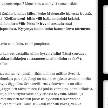
invoittoisempaa? Muusikoissa on kyllä samaa näköä.
ni tänään ja kiitos jälleen koko Mokomalle hienosta levystä.
 Kiellän itseni- biisin villi balkanmeininki kolahti.
 kiitoksen Ville Piriselle levyn kansitaiteesta!
jopuolessa. Kysymys kuuluu onko kannen kuva toteutettu
avin tekniikoin, ei ole puupiirros.
ka kun oot vastaillu näihin kysymyksiin! Tässä seuraava
 akkarikeikkojen vastaanotosta näin niinku so far? t.
illut
ttavasti saa ryhtymään tähän touhuun millään ilveellä.
odotuksia parempi. Jengi on ottanut esityksen avoimin mielin
ös diggaillut. Sekä meillä että vakiovierailla on ollut
e ja fyysinen raivoaminen jää jonkin verran ns. normikeikoista.
etiloja. Herkistymisiäkin on yleisössä havaittu. Mikkeli ja
esta mieleen metelin puolesta hyvinkin tasavertaisina
olleet muutkin. Tämä seikkailu kannatti kokea, vaikka