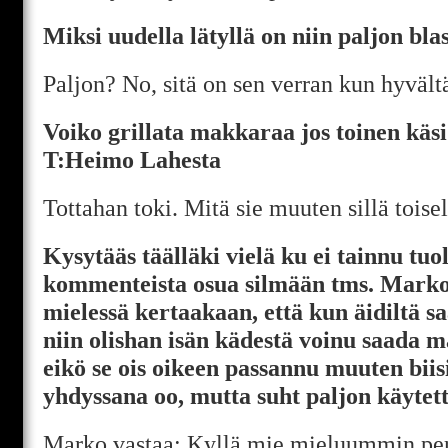
Miksi uudella lätyllä on niin paljon bla
Paljon? No, sitä on sen verran kun hyvältä
Voiko grillata makkaraa jos toinen käs
T:Heimo Lahesta
Tottahan toki. Mitä sie muuten sillä toisel
Kysytääs täälläki vielä ku ei tainnu tuol
kommenteista osua silmään tms. Marko
mielessä kertaakaan, että kun äidiltä s
niin olishan isän kädestä voinu saada m
eikö se ois oikeen passannu muuten biis
yhdyssana oo, mutta suht paljon käytett
Marko vastaa: Kyllä mie mieluummin per