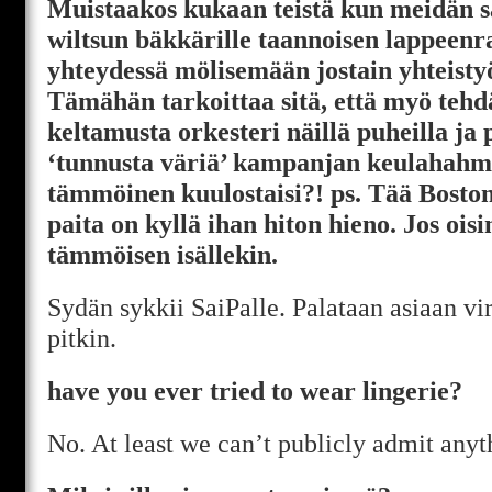
Muistaakos kukaan teistä kun meidän s
wiltsun bäkkärille taannoisen lappeen
yhteydessä mölisemään jostain yhteisty
Tämähän tarkoittaa sitä, että myö te
keltamusta orkesteri näillä puheilla ja
‘tunnusta väriä’ kampanjan keulahahmo
tämmöinen kuulostaisi?! ps. Tää Bost
paita on kyllä ihan hiton hieno. Jos oisi
tämmöisen isällekin.
Sydän sykkii SaiPalle. Palataan asiaan vir
pitkin.
have you ever tried to wear lingerie?
No. At least we can’t publicly admit anyt