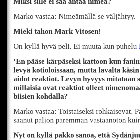
Miksi sille ei saa antaa nimeä?
Marko vastaa: Nimeämällä se väljähtyy.
Mieki tahon Mark Vitosen!
On kyllä hyvä peli. Ei muuta kun puhelu
‘En pääse kärpäseksi kattoon kun fani
levyä kotioloissaan, mutta lavalta käs
aidot reaktiot. Levyn hyvyys mitataan s
millaisia ovat reaktiot olleet nimenom
biisien kohdalla?
Marko vastaa: Toistaiseksi rohkaisevat. P
saanut paljon paremman vastaanoton kuin
Nyt on kyllä pakko sanoa, että Sydänju