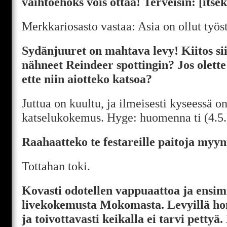
vaihtoehoks vois ottaa! Terveisin: [itse
Merkkariosasto vastaa: Asia on ollut työs
Sydänjuuret on mahtava levy! Kiitos sii
nähneet Reindeer spottingin? Jos olette 
ette niin aiotteko katsoa?
Juttua on kuultu, ja ilmeisesti kyseessä o
katselukokemus. Hyge: huomenna ti (4.5.
Raahaatteko te festareille paitoja myyn
Tottahan toki.
Kovasti odotellen vappuaattoa ja ensi
livekokemusta Mokomasta. Levyillä ho
ja toivottavasti keikalla ei tarvi petty