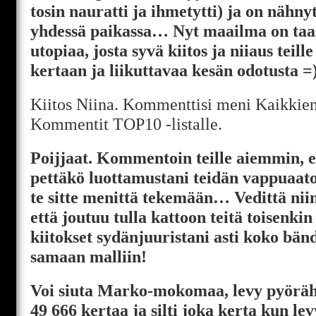
tosin nauratti ja ihmetytti) ja on nähny
yhdessä paikassa… Nyt maailma on taa
utopiaa, josta syvä kiitos ja niiaus teil
kertaan ja liikuttavaa kesän odotusta =)
Kiitos Niina. Kommenttisi meni Kaikkien
Kommentit TOP10 -listalle.
Poijjaat. Kommentoin teille aiemmin, et
pettäkö luottamustani teidän vappuaat
te sitte menittä tekemään… Vedittä nii
että joutuu tulla kattoon teitä toisenkin
kiitokset sydänjuuristani asti koko bän
samaan malliin!
Voi siuta Marko-mokomaa, levy pyöräh
49 666 kertaa ja silti joka kerta kun lev