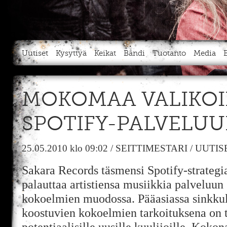
Uutiset
Kysyttyä
Keikat
Bändi
Tuotanto
Media
MOKOMAA VALIKOI
SPOTIFY-PALVELU
25.05.2010
klo 09:02
/
SEITTIMESTARI
/
UUTIS
Sakara Records täsmensi Spotify-strategiaa
palauttaa artistiensa musiikkia palveluun
kokoelmien muodossa. Pääasiassa sinkkul
koostuvien kokoelmien tarkoituksena on t
potentiaalisille uusille kuulijoille. Kokon