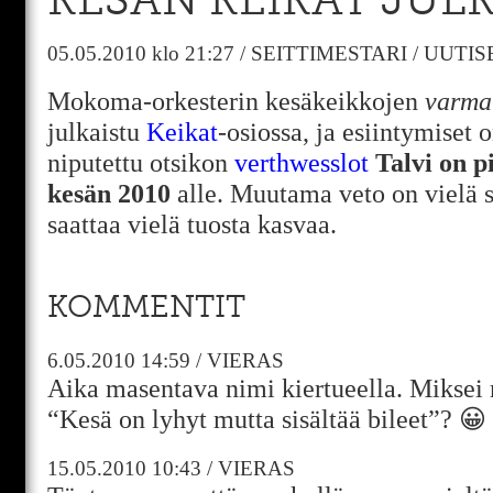
KESÄN KEIKAT JULK
05.05.2010
klo 21:27
/
SEITTIMESTARI
/
UUTIS
Mokoma-orkesterin kesäkeikkojen
varma
julkaistu
Keikat
-osiossa, ja esiintymiset o
niputettu otsikon
verthwesslot
Talvi on pi
kesän 2010
alle. Muutama veto on vielä sä
saattaa vielä tuosta kasvaa.
KOMMENTIT
6.05.2010
14:59
/
VIERAS
Aika masentava nimi kiertueella. Mikse
“Kesä on lyhyt mutta sisältää bileet”? 😀
15.05.2010
10:43
/
VIERAS