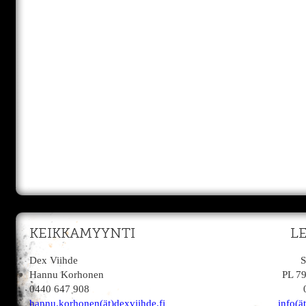
KEIKKAMYYNTI
L
Dex Viihde
S
Hannu Korhonen
PL 7
0440 647 908
hannu.korhonen(ät)dexviihde.fi
info(ä