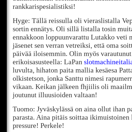
rankkarispesialistiksi!
Hyge: Tällä reissulla oli vieraslistalla V
sortin ennätys. Oli sillä listalla tosin mui
ennakkoon loppuunvarattu Lutakko veti 
jäsenet sen verran vetreiksi, että oma soit
päivää iloisemmin. Olin myös varautunut
erikoisasusteella: LaPan
slotmachineitali
luvulta, hihaton paita mallia kesäesa Patt
olkistetson, jonka Santtu nimesi rapumerr
vikaan. Keikan jälkeen fhjiilis oli maailm
joutunut illuusioiden valtaan!
Tuomo: Jyväskylässä on aina ollut ihan pa
parasta. Aina pitäis soittaa ikimuistoine
pressure! Perkele!