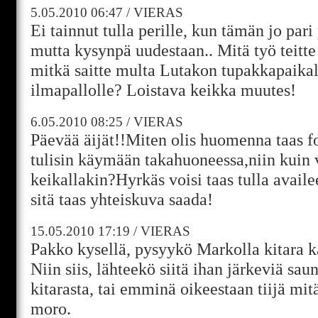
5.05.2010
06:47
/
VIERAS
Ei tainnut tulla perille, kun tämän jo pari
mutta kysynpä uudestaan.. Mitä työ teitte n
mitkä saitte multa Lutakon tupakkapaika
ilmapallolle? Loistava keikka muutes!
6.05.2010
08:25
/
VIERAS
Päevää äijät!!Miten olis huomenna taas fo
tulisin käymään takahuoneessa,niin kuin 
keikallakin?Hyrkäs voisi taas tulla availe
sitä taas yhteiskuva saada!
15.05.2010
17:19
/
VIERAS
Pakko kysellä, pysyykö Markolla kitara k
Niin siis, lähteekö siitä ihan järkeviä sau
kitarasta, tai emminä oikeestaan tiijä mit
moro.