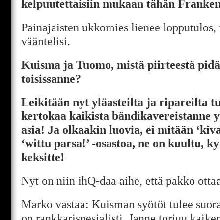
kelpuutettaisiin mukaan tähän Franken
Painajaisten ukkomies lienee lopputulos,
vääntelisi.
Kuisma ja Tuomo, mistä piirteestä pidä
toisissanne?
Leikitään nyt yläasteilta ja ripareilta t
kertokaa kaikista bändikavereistanne yk
asia! Ja olkaakin luovia, ei mitään ‘kiv
‘wittu parsa!’ -osastoa, ne on kuultu, 
keksitte!
Nyt on niin ihQ-daa aihe, että pakko otta
Marko vastaa: Kuisman syötöt tulee suo
on rankkarispesialisti, Janne torjuu kaike