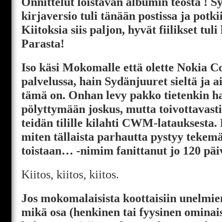
Onnittelut loistavan albumin teosta ! 
kirjaversio tuli tänään postissa ja potki
Kiitoksia siis paljon, hyvät fiilikset tuli
Parasta!
Iso käsi Mokomalle että olette Nokia 
palvelussa, hain Sydänjuuret sieltä ja
tämä on. Onhan levy pakko tietenkin h
pölyttymään joskus, mutta toivottavast
teidän tilille kilahti CWM-latauksesta
miten tällaista parhautta pystyy tekem
toistaan… -nimim fanittanut jo 120 päi
Kiitos, kiitos, kiitos.
Jos mokomalaisista koottaisiin unelmie
mikä osa (henkinen tai fyysinen ominai