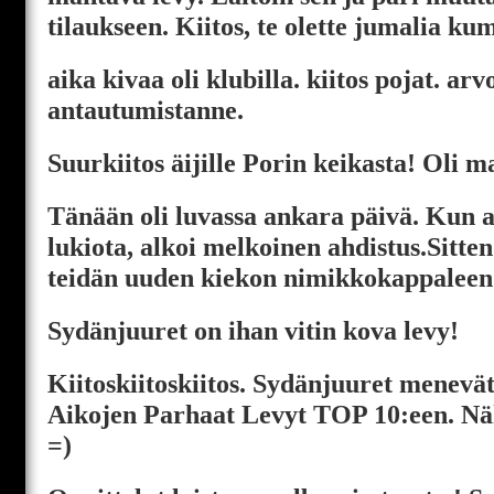
tilaukseen. Kiitos, te olette jumalia kum
aika kivaa oli klubilla. kiitos pojat. arv
antautumistanne.
Suurkiitos äijille Porin keikasta! Oli m
Tänään oli luvassa ankara päivä. Kun a
lukiota, alkoi melkoinen ahdistus.Sitte
teidän uuden kiekon nimikkokappaleen.
Sydänjuuret on ihan vitin kova levy!
Kiitoskiitoskiitos. Sydänjuuret menev
Aikojen Parhaat Levyt TOP 10:een. Nä
=)