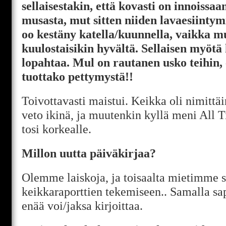
sellaisestakin, että kovasti on innoissa
musasta, mut sitten niiden lavaesiintymi
oo kestäny katella/kuunnella, vaikka m
kuulostaisikin hyvältä. Sellaisen myötä 
lopahtaa. Mul on rautanen usko teihin, 
tuottako pettymystä!!
Toivottavasti maistui. Keikka oli nimittä
veto ikinä, ja muutenkin kyllä meni All 
tosi korkealle.
Millon uutta päiväkirjaa?
Olemme laiskoja, ja toisaalta mietimme 
keikkaraporttien tekemiseen.. Samalla sap
enää voi/jaksa kirjoittaa.