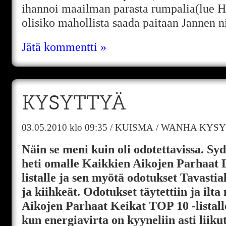
ihannoi maailman parasta rumpalia(lue Hy
olisiko mahollista saada paitaan Jannen 
Jätä kommentti »
KYSYTTYÄ
03.05.2010
klo 09:35
/
KUISMA
/
WANHA KYSY
Näin se meni kuin oli odotettavissa. S
heti omalle Kaikkien Aikojen Parhaat 
listalle ja sen myötä odotukset Tavastial
ja kiihkeät. Odotukset täytettiin ja ilt
Aikojen Parhaat Keikat TOP 10 -listalle
kun energiavirta on kyyneliin asti liiku