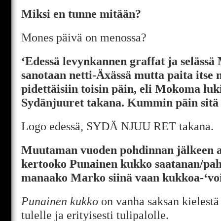
Miksi en tunne mitään?
Mones päivä on menossa?
‘Edessä levynkannen graffat ja seläss
sanotaan netti-Äxässä mutta paita itse nä
pidettäisiin toisin päin, eli Mokoma luki
Sydänjuuret takana. Kummin päin sitä 
Logo edessä, SYDÄ NJUU RET takana.
Muutaman vuoden pohdinnan jälkeen aja
kertooko Punainen kukko saatanan/paho
manaako Marko siinä vaan kukkoa-‘vo
Punainen kukko
on vanha saksan kielestä
tulelle ja erityisesti tulipalolle.