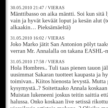
30.05.2010
21:47
/
VIERAS
Mänttibasso on aika mäntti. Soi kun sitä l
vain ja hyvät keväät loput ja kesän alut (
alkaakin… Pieksämäeltä)
31.05.2010
16:02
/
VIERAS
Joko Marko jätit San Antonion pölyt taa
verran Mr. Annalalla on takana EASHL-m
31.05.2010
17:58
/
VIERAS
Hola Hombres.. Tuli taas pienen tauon jä
uusimmat Sakaran tuotteet kaupasta ja hy
toimivan.. Kiitos hienosta levystä. Mutta 
kysymystä..? Soitettaako Annala koskaan 
Muistan lukeneeni joskus teitin saittia että
halussa. Onko koskaan live setissä rikottu 