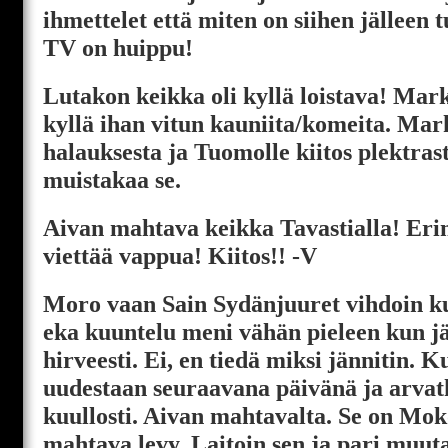
ihmettelet että miten on siihen jälleen t
TV on huippu!
Lutakon keikka oli kyllä loistava! Mar
kyllä ihan vitun kauniita/komeita. Mark
halauksesta ja Tuomolle kiitos plektrast
muistakaa se.
Aivan mahtava keikka Tavastialla! Er
viettää vappua! Kiitos!! -V
Moro vaan Sain Sydänjuuret vihdoin k
eka kuuntelu meni vähän pieleen kun jä
hirveesti. Ei, en tiedä miksi jännitin. K
uudestaan seuraavana päivänä ja arvat
kuullosti. Aivan mahtavalta. Se on Mok
mahtava levy. Laitoin sen ja pari muu