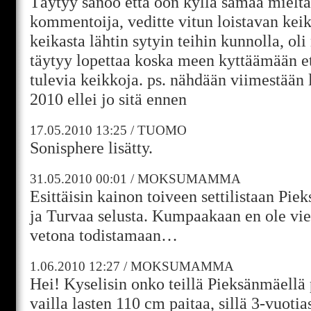
Täytyy sanoo että oon kyllä samaa mieltä
kommentoija, veditte vitun loistavan keik
keikasta lähtin sytyin teihin kunnolla, oli 
täytyy lopettaa koska meen kyttäämään et
tulevia keikkoja. ps. nähdään viimestään 
2010 ellei jo sitä ennen
17.05.2010
13:25
/
TUOMO
Sonisphere lisätty.
31.05.2010
00:01
/
MOKSUMAMMA
Esittäisin kainon toiveen settilistaan Pi
ja Turvaa selusta. Kumpaakaan en ole viel
vetona todistamaan…
1.06.2010
12:27
/
MOKSUMAMMA
Hei! Kyselisin onko teillä Pieksänmäellä 
vailla lasten 110 cm paitaa, sillä 3-vuot