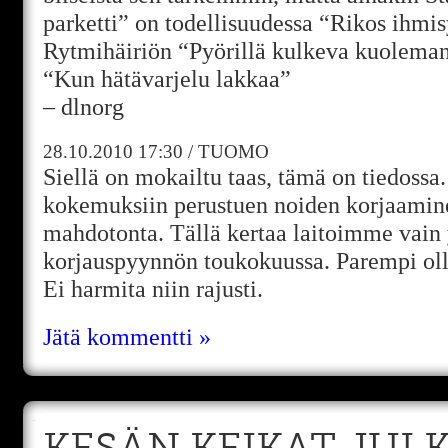
parketti” on todellisuudessa “Rikos ihmis
Rytmihäiriön “Pyörillä kulkeva kuoleman 
“Kun hätävarjelu lakkaa”
– dlnorg
28.10.2010
17:30
/
TUOMO
Siellä on mokailtu taas, tämä on tiedossa
kokemuksiin perustuen noiden korjaamin
mahdotonta. Tällä kertaa laitoimme vain
korjauspyynnön toukokuussa. Parempi olla
Ei harmita niin rajusti.
Jätä kommentti »