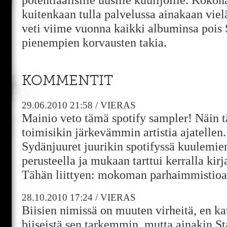
kuitenkaan tulla palvelussa ainakaan vie
veti viime vuonna kaikki albuminsa pois 
pienempien korvausten takia.
KOMMENTIT
29.06.2010
21:58
/
VIERAS
Mainio veto tämä spotify sampler! Näin
toimisikin järkevämmin artistia ajatellen.
Sydänjuuret juurikin spotifyssä kuulemie
perusteella ja mukaan tarttui kerralla kirj
Tähän liittyen: mokoman parhaimmistioa
28.10.2010
17:24
/
VIERAS
Biisien nimissä on muuten virheitä, en 
biiseistä sen tarkemmin, mutta ainakin 