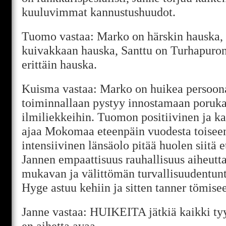
kuuluvimmat kannustushuudot.
Tuomo vastaa: Marko on härskin hauska,
kuivakkaan hauska, Santtu on Turhapuron
erittäin hauska.
Kuisma vastaa: Marko on huikea persoona
toiminnallaan pystyy innostamaan poruk
ilmiliekkeihin. Tuomon positiivinen ja k
ajaa Mokomaa eteenpäin vuodesta toiseen
intensiivinen länsäolo pitää huolen siitä et
Jannen empaattisuus rauhallisuus aiheutt
mukavan ja välittömän turvallisuudentun
Hyge astuu kehiin ja sitten tanner tömisee
Janne vastaa: HUIKEITA jätkiä kaikki t
en aihetta avaa.