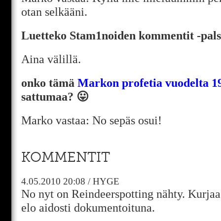
otan selkääni.
Luetteko Stam1noiden kommentit -pals
Aina välillä.
onko tämä
Markon profetia vuodelta 1
sattumaa? 😛
Marko vastaa: No sepäs osui!
KOMMENTIT
4.05.2010
20:08
/
HYGE
No nyt on Reindeerspotting nähty. Kurjaa
elo aidosti dokumentoituna.