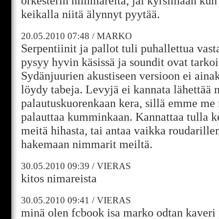
orkesterin nimmareita, jäi kyrsimään ku
keikalla niitä älynnyt pyytää.
20.05.2010
07:48
/
MARKO
Serpentiinit ja pallot tuli puhallettua vas
pysyy hyvin käsissä ja soundit ovat tarko
Sydänjuurien akustiseen versioon ei aina
löydy tabeja. Levyjä ei kannata lähettää
palautuskuorenkaan kera, sillä emme me 
palauttaa kumminkaan. Kannattaa tulla ke
meitä hihasta, tai antaa vaikka roudarill
hakemaan nimmarit meiltä.
30.05.2010
09:39
/
VIERAS
kitos nimareista
30.05.2010
09:41
/
VIERAS
minä olen fcbook isa marko odtan kaveri