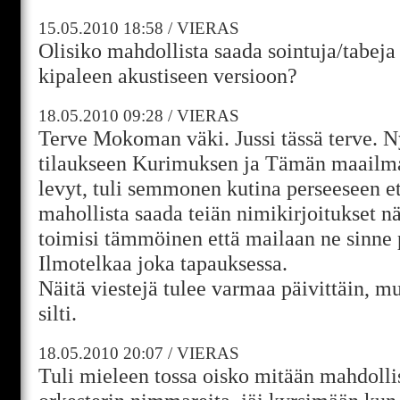
15.05.2010
18:58
/
VIERAS
Olisiko mahdollista saada sointuja/tabej
kipaleen akustiseen versioon?
18.05.2010
09:28
/
VIERAS
Terve Mokoman väki. Jussi tässä terve. Ny
tilaukseen Kurimuksen ja Tämän maailma
levyt, tuli semmonen kutina perseeseen et
mahollista saada teiän nimikirjoitukset n
toimisi tämmöinen että mailaan ne sinne 
Ilmotelkaa joka tapauksessa.
Näitä viestejä tulee varmaa päivittäin, mu
silti.
18.05.2010
20:07
/
VIERAS
Tuli mieleen tossa oisko mitään mahdolli