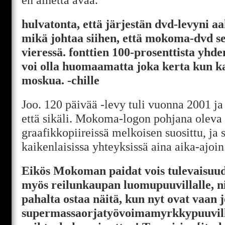
hulvatonta, että järjestän dvd-levyni a
mikä johtaa siihen, että mokoma-dvd s
vieressä. fonttien 100-prosenttista yhde
voi olla huomaamatta joka kerta kun k
moskua. -chille
Joo. 120 päivää -levy tuli vuonna 2001 
että sikäli. Mokoma-logon pohjana oleva
graafikkopiireissä melkoisen suosittu, ja 
kaikenlaisissa yhteyksissä aina aika-ajoin
Eikös Mokoman paidat vois tulevaisuude
myös reilunkaupan luomupuuvillalle, nii
pahalta ostaa näitä, kun nyt ovat vaan j
supermassaorjatyövoimamyrkkypuuvill